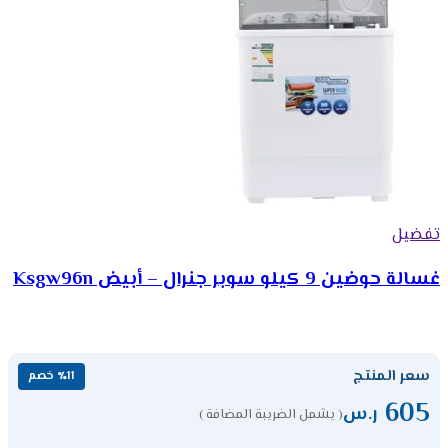
تفضيل
غسالة حوضين 9 كيلو سوبر جنرال – أبيض Ksgw96n
سعر المنتج
٪11 خصم
605
ر.س
( يشمل الضريبة المضافة )