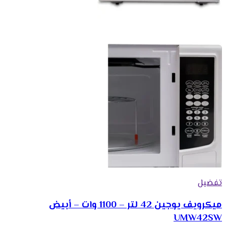
تفضيل
ميكرويف يوجين 42 لتر – 1100 وات – أبيض
UMW42SW