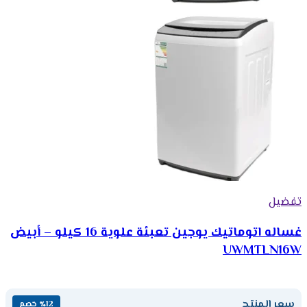
تفضيل
غساله اتوماتيك يوجين تعبئة علوية 16 كيلو – أبيض
UWMTLN16W
سعر المنتج
٪12 خصم