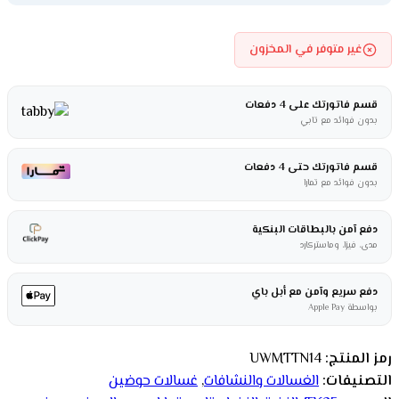
غير متوفر في المخزون
قسم فاتورتك على 4 دفعات
بدون فوائد مع تابي
قسم فاتورتك حتى 4 دفعات
بدون فوائد مع تمارا
دفع آمن بالبطاقات البنكية
مدى، فيزا، وماستركارد
دفع سريع وآمن مع أبل باي
بواسطة Apple Pay
رمز المنتج:
UWMTTN14
التصنيفات:
الغسالات والنشافات
,
غسالات حوضين