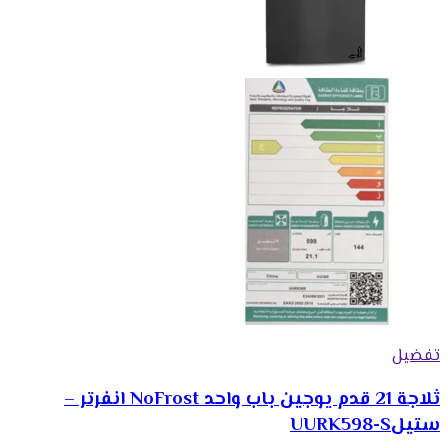
تفضيل
ثلاجة 21 قدم يوجين باب واحد NoFrost انفرتر –
ستيلUURK598-S