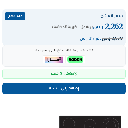
سعر المنتج
٪12 خصم
2,262
ر.س
( يشمل الضريبة المضافة )
2,579
ر.س
وفر 317 ر.س
قسّمها على طريقتك، اشترِ الآن وادفع لاحقاً
5
متبقي
قطع
إضافة إلى السلة