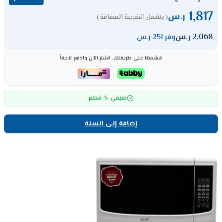
1,817
ر.س
( يشمل الضريبة المضافة )
2,068
ر.س
وفر 251 ر.س
قسّمها على طريقتك، اشترِ الآن وادفع لاحقاً
5
متبقي
قطع
إضافة إلى السلة