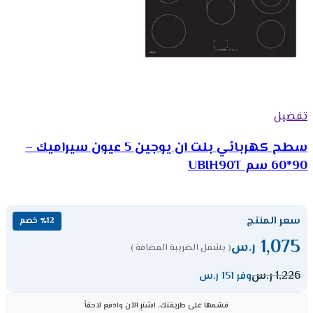
تفضيل
سطح كهربائي بلت ان يوجين 5 عيون سيراميك –
90*60 سم UBIH90T
سعر المنتج
٪12 خصم
1,075
ر.س
( يشمل الضريبة المضافة )
1,226
ر.س
وفر 151 ر.س
قسّمها على طريقتك، اشترِ الآن وادفع لاحقاً