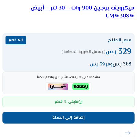
ميكرويف يوجين 900 وات – 30 لتر – أبيض
UMW30SW
سعر المنتج
٪11 خصم
329
ر.س
( يشمل الضريبة المضافة )
368
ر.س
وفر 39 ر.س
قسّمها على طريقتك، اشترِ الآن وادفع لاحقاً
5
متبقي
قطع
إضافة إلى السلة