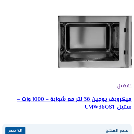
تفضيل
ميكرويف يوجين 36 لتر مع شواية – 1000 وات –
ستيل UMW36GST
سعر المنتج
٪11 خصم