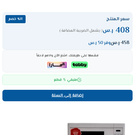
سعر المنتج
٪11 خصم
408
ر.س
( يشمل الضريبة المضافة )
458
ر.س
وفر 50 ر.س
قسّمها على طريقتك، اشترِ الآن وادفع لاحقاً
5
متبقي
قطع
إضافة إلى السلة