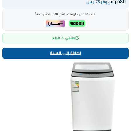
680
ر.س
وفر 75 ر.س
قسّمها على طريقتك، اشترِ الآن وادفع لاحقاً
5
متبقي
قطع
إضافة إلى السلة