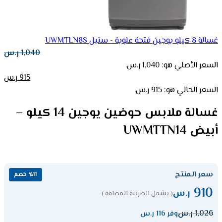
غسالة 8 كيلو يوجين فتحة علوية - ستيل UWMTLN8S
1,040
ر.س
السعر الأصلي هو: 1,040 ر.س.
915
ر.س
السعر الحالي هو: 915 ر.س.
غسالة ملابس حوضين يوجين 14 كيلو –
أبيض UWMTTN14
سعر المنتج
٪11 خصم
910
ر.س
( يشمل الضريبة المضافة )
1,026
ر.س
وفر 116 ر.س