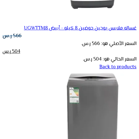
غساله ملابس يوجين حوضين 8 كيلو - أبيض UGWTTM8
566
ر.س
السعر الأصلي هو: 566 ر.س.
504
ر.س
السعر الحالي هو: 504 ر.س.
Back to products