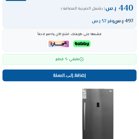
440
ر.س
( يشمل الضريبة المضافة )
497
ر.س
وفر 57 ر.س
قسّمها على طريقتك، اشترِ الآن وادفع لاحقاً
5
متبقي
قطع
إضافة إلى السلة