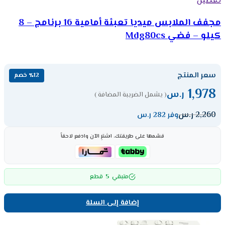
تفضيل
مجفف الملابس ميديا تعبئة أمامية 16 برنامج – 8
كيلو – فضي Mdg80cs
سعر المنتج
٪12 خصم
1,978
ر.س
( يشمل الضريبة المضافة )
2,260
ر.س
وفر 282 ر.س
قسّمها على طريقتك، اشترِ الآن وادفع لاحقاً
5
متبقي
قطع
إضافة إلى السلة