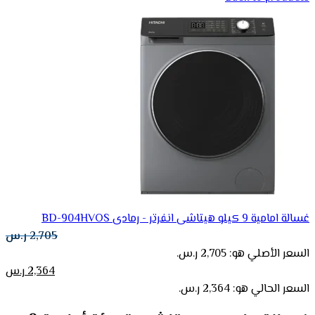
غسالة امامية 9 كيلو هيتاشى انفرتر - رمادى BD-904HVOS
2,705
ر.س
السعر الأصلي هو: 2,705 ر.س.
2,364
ر.س
السعر الحالي هو: 2,364 ر.س.