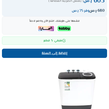
605
ر.س
( يشمل الضريبة المضافة )
680
ر.س
وفر 75 ر.س
قسّمها على طريقتك، اشترِ الآن وادفع لاحقاً
5
متبقي
قطع
إضافة إلى السلة