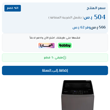
سعر المنتج
٪11 خصم
504
ر.س
( يشمل الضريبة المضافة )
566
ر.س
وفر 62 ر.س
قسّمها على طريقتك، اشترِ الآن وادفع لاحقاً
5
متبقي
قطع
إضافة إلى السلة