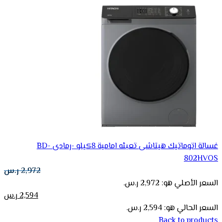
غسالة اتوماتيك هيتاشى تعبئه امامية 8كيلو -رمادى BD-
802HVOS
2,972
ر.س
السعر الأصلي هو: 2,972 ر.س.
2,594
ر.س
السعر الحالي هو: 2,594 ر.س.
Back to products