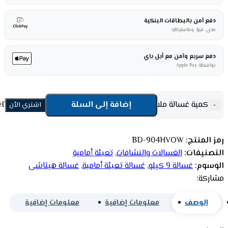
دفع آمن بالبطاقات البنكية
مدى، فيزا، وماستركارد
دفع سريع وآمن مع أبل باي
بواسطة Apple Pay
إضافة إلى السلة
كمية غسالة ملابس هيتاشى تعبئة أمامية 9 كيلو -أبيض BD-904HVOW
-
اشتري الأن
رمز المنتج:
BD-904HVOW
التصنيفات:
الغسالات والنشافات
,
تعبئة أمامية
الوسوم:
غسالة 9 كيلو
,
غسالة تعبئة أمامية
,
غسالة هيتاشى
مشاركة:
الوصف
معلومات إضافية
معلومات إضافية