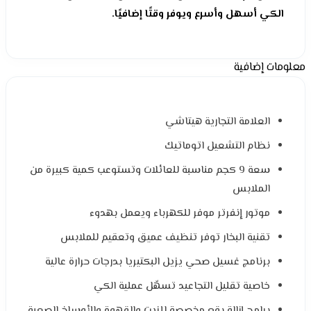
الكي أسهل وأسرع ويوفر وقتًا إضافيًا.
معلومات إضافية
العلامة التجارية هيتاشي
نظام التشعيل اتوماتيك
سعة 9 كجم مناسبة للعائلات وتستوعب كمية كبيرة من
الملابس
موتور إنفرتر موفر للكهرباء ويعمل بهدوء
تقنية البخار توفر تنظيف عميق وتعقيم للملابس
برنامج غسيل صحي يزيل البكتيريا بدرجات حرارة عالية
خاصية تقليل التجاعيد تسهّل عملية الكي
برامج إزالة بقع مخصصة للزيت والقهوة والأوساخ الصعبة