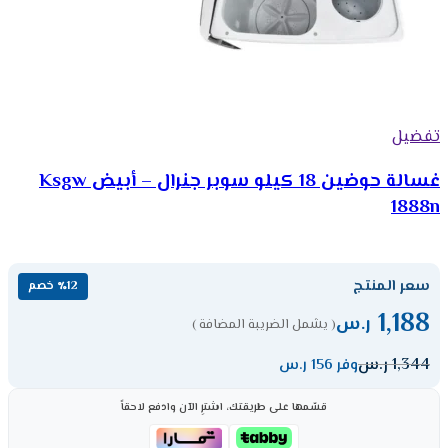
تفضيل
غسالة حوضين 18 كيلو سوبر جنرال – أبيض Ksgw
1888n
سعر المنتج
٪12 خصم
1,188
ر.س
( يشمل الضريبة المضافة )
1,344
ر.س
وفر 156 ر.س
قسّمها على طريقتك، اشترِ الآن وادفع لاحقاً