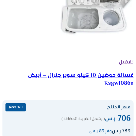
تفضيل
غسالة حوضين 10 كيلو سوبر جنرال – أبيض
Ksgw1086n
سعر المنتج
٪11 خصم
706
ر.س
( يشمل الضريبة المضافة )
789
ر.س
وفر 83 ر.س