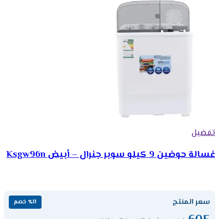
تفضيل
غسالة حوضين 9 كيلو سوبر جنرال – أبيض Ksgw96n
سعر المنتج
٪11 خصم