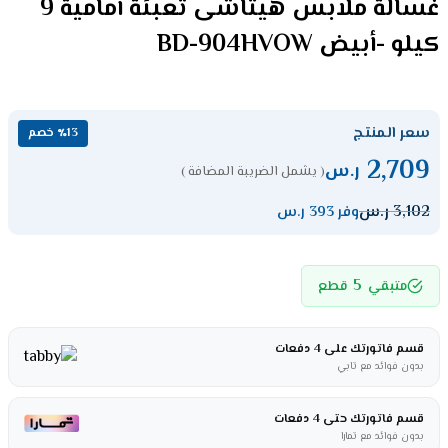
غسالة ملابس هيتاشى تعبئة أمامية 9
كيلو -أبيض BD-904HVOW
سعر المنتج
٪13 خصم
2,709
ر.س
( يشمل الضريبة المضافة )
3,102
ر.س
وفر 393 ر.س
5
متبقي
قطع
قسم فاتورتك على 4 دفعات
بدون فوائد مع تابي
قسم فاتورتك حتى 4 دفعات
بدون فوائد مع تمارا