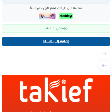
قسّمها على طريقتك، اشترِ الآن وادفع لاحقاً
5
متبقي
قطع
إضافة إلى السلة