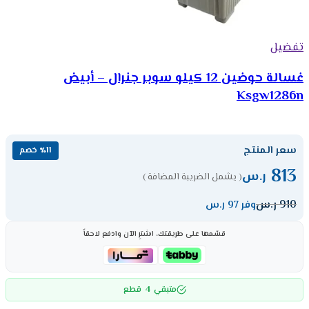
تفضيل
غسالة حوضين 12 كيلو سوبر جنرال – أبيض
Ksgw1286n
سعر المنتج
٪11 خصم
813
ر.س
( يشمل الضريبة المضافة )
910
ر.س
وفر 97 ر.س
قسّمها على طريقتك، اشترِ الآن وادفع لاحقاً
4
متبقي
قطع