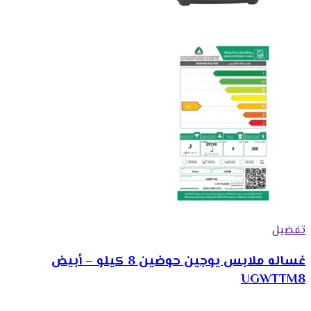
تفضيل
غساله ملابس يوجين حوضين 8 كيلو – أبيض
UGWTTM8