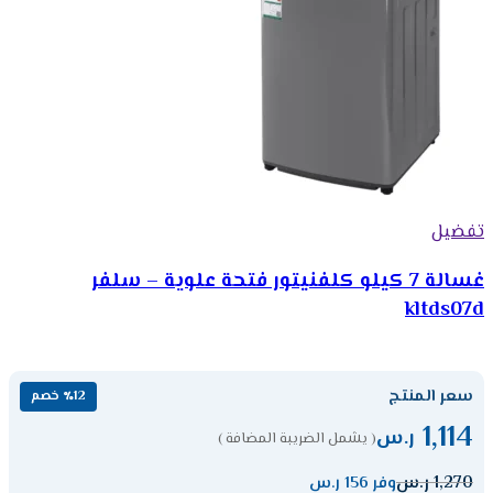
تفضيل
غسالة 7 كيلو كلفنيتور فتحة علوية – سلفر
kltds07d
سعر المنتج
٪12 خصم
1,114
ر.س
( يشمل الضريبة المضافة )
1,270
ر.س
وفر 156 ر.س