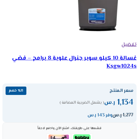
تفضيل
غسالة 10 كيلو سوبر جنرال علوية 8 برامج – فضي
Ksgw1024s
سعر المنتج
٪11 خصم
1,134
ر.س
( يشمل الضريبة المضافة )
1,277
ر.س
وفر 143 ر.س
قسّمها على طريقتك، اشترِ الآن وادفع لاحقاً