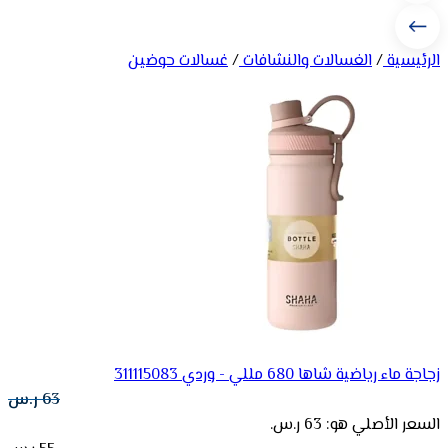
الرئيسية
/
الغسالات والنشافات
/
غسالات حوضين
زجاجة ماء رياضية شاها 680 مللي - وردي 311115083
63
ر.س
السعر الأصلي هو: 63 ر.س.