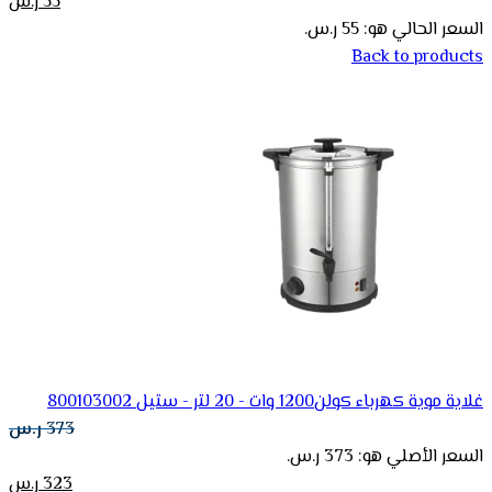
55
ر.س
السعر الحالي هو: 55 ر.س.
Back to products
غلاية موية كهرباء كولن1200 وات - 20 لتر - ستيل 800103002
373
ر.س
السعر الأصلي هو: 373 ر.س.
323
ر.س