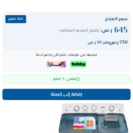
سعر المنتج
٪12 خصم
645
ر.س
( يشمل الضريبة المضافة )
730
ر.س
وفر 85 ر.س
قسّمها على طريقتك، اشترِ الآن وادفع لاحقاً
5
متبقي
قطع
إضافة إلى السلة