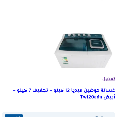
تفضيل
غسالة حوضين ميديا 12 كيلو – تجفيف 7 كيلو –
أبيض Tw120adn