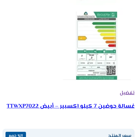
تفضيل
غسالة حوضين 7 كيلو اكسبير – أبيض TTWXP7022
سعر المنتج
٪11 خصم