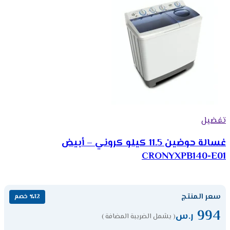
تفضيل
غسالة حوضين 11.5 كيلو كروني – أبيض
CRONYXPB140-E01
سعر المنتج
٪12 خصم
994
ر.س
( يشمل الضريبة المضافة )