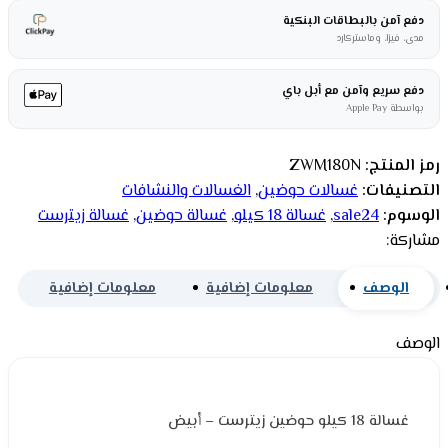
دفع آمن بالبطاقات البنكية
مدى، فيزا، وماستركارد
دفع سريع وآمن مع أبل باي
بواسطة Apple Pay
رمز المنتج:
ZWM180N
التصنيفات:
غسالات حوضين
,
الغسالات والنشافات
الوسوم:
sale24
,
غسالة 18 كيلو
,
غسالة حوضين
,
غسالة زيترست
مشاركة:
الوصف
معلومات إضافية
معلومات إضافية
الوصف
غسالة 18 كيلو حوضين زيترست – أبيض