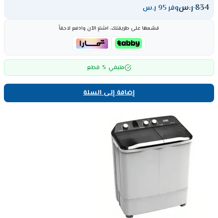
834
ر.س
وفر 95 ر.س
قسّمها على طريقتك، اشترِ الآن وادفع لاحقاً
5
متبقي
قطع
إضافة إلى السلة