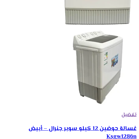
تفضيل
غسالة حوضين 12 كيلو سوبر جنرال – أبيض
Ksgw1286n