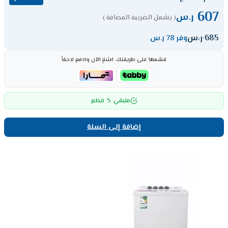
607
ر.س
( يشمل الضريبة المضافة )
685
ر.س
وفر 78 ر.س
قسّمها على طريقتك، اشترِ الآن وادفع لاحقاً
5
متبقي
قطع
إضافة إلى السلة