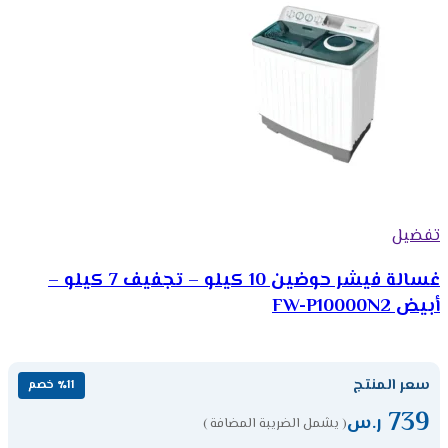
تفضيل
غسالة فيشر حوضين 10 كيلو – تجفيف 7 كيلو –
أبيض FW-P10000N2
سعر المنتج
٪11 خصم
739
ر.س
( يشمل الضريبة المضافة )