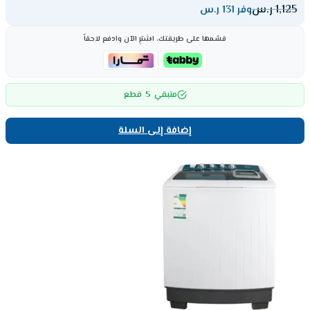
1,125
ر.س
وفر 131 ر.س
قسّمها على طريقتك، اشترِ الآن وادفع لاحقاً
5
متبقي
قطع
إضافة إلى السلة