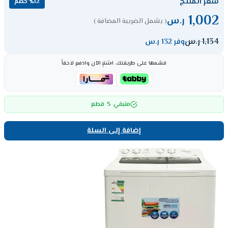
سعر المنتج
٪12 خصم
1,002
ر.س
( يشمل الضريبة المضافة )
1,134
ر.س
وفر 132 ر.س
قسّمها على طريقتك، اشترِ الآن وادفع لاحقاً
5
متبقي
قطع
إضافة إلى السلة