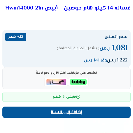
غساله 14 كيلو هام حوضين – أبيض Hwm14000-21n
سعر المنتج
٪12 خصم
1,081
ر.س
( يشمل الضريبة المضافة )
1,222
ر.س
وفر 141 ر.س
قسّمها على طريقتك، اشترِ الآن وادفع لاحقاً
5
متبقي
قطع
إضافة إلى السلة