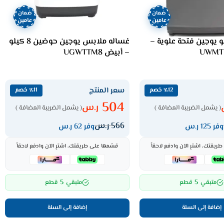
ضمان
ضمان
عامين
عامين
 8 كيلو يوجين فتحة علوية –
غساله ملابس يوجين حوضين 8 كيلو
– أبيض UGWTTM8
سعر المنتج
٪12 خصم
٪11 خصم
504
ر.س
( يشمل الضريبة المضافة )
( يشمل الضريبة المضافة )
566
ر.س
وفر 125 ر.س
وفر 62 ر.س
ريقتك، اشترِ الآن وادفع لاحقاً
قسّمها على طريقتك، اشترِ الآن وادفع لاحقاً
5
5
متبقي
قطع
متبقي
قطع
إضافة إلى السلة
إضافة إلى السلة