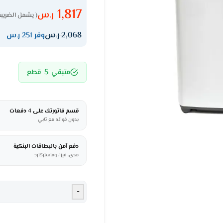
1,817
ر.س
( يشمل الضريبة
2,068
ر.س
وفر 251 ر.س
5
متبقي
قطع
قسم فاتورتك على 4 دفعات
بدون فوائد مع تابي
دفع آمن بالبطاقات البنكية
مدى، فيزا، وماستركارد
-