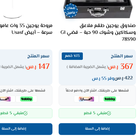
ضمان
عامين
صندوق يوجين طقم ملاعق
وسكاكين وشوك 90 حبة – فضي Gl
سرعة – أبيض Usasf
78S90
سعر المنتج
سعر المنتج
٪13 خصم
147
367
ر.س
ر.س
( يشمل الضريبة المضافة )
( يشمل الضريبة ا
422
ر.س
وفر 55 ر.س
قسّمها على طريقتك، اشترِ الآن وادفع لاحقاً
قسّمها على طريقتك، اشترِ الآن و
5
5
متبقي
قطع
متبقي
قطع
إضافة إلى السلة
إضافة إلى السلة