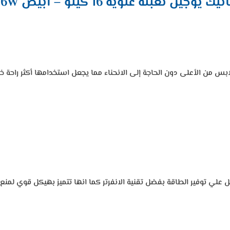
ين تعبئة علوية 16 كيلو – أبيض UWMTLN16W
لابس من الأعلى دون الحاجة إلى الانحناء مما يجعل استخدامها أكثر راحة
لي توفير الطاقة بفضل تقنية الانفرتر كما انها تتميز بهيكل قوي لمنع