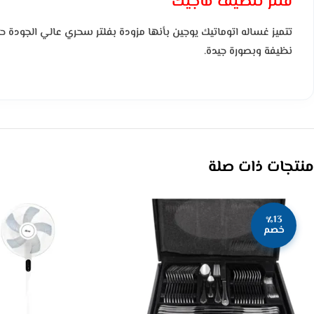
فلتر تنظيف ماجيك
تتميز غساله اتوماتيك يوجين بأنها مزودة بفلتر سحري عالي الجودة
نظيفة وبصورة جيدة
.
منتجات ذات صلة
٪13
خصم