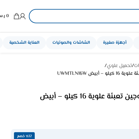
0
ر.
أجهزة صغيرة
الشاشات والصوتيات
العناية الشخصية
ات
/
تحميل علوي
/
أبيض UWMTLN16W
غساله اتوماتيك يوجين تعبئة علوية 16 كيلو – أبيض
٪12 خصم