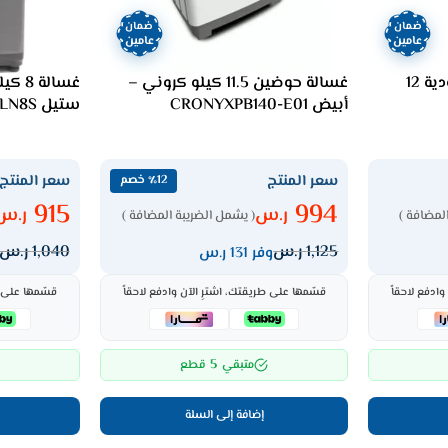
ضمان
ضمان
عامين
عامين
مروحة يوجين 35 وات عامودية 12
غسالة حوضين 11.5 كيلو كروني –
غسالة
أبيض CRONYXPB140-E01
ستيل UWMTLN8S
سعر المنتج
سعر المنتج
٪12 خصم
915
994
ر.س
ر.س
لمضافة )
( يشمل الضريبة المضافة )
1,125
ر.س
1,040
ر.س
وفر 131 ر.س
ادفع لاحقاً
قسّمها على طريقتك، اشترِ الآن وادفع لاحقاً
قسّمها على ط
5
متبقي
قطع
إضافة إلى السلة