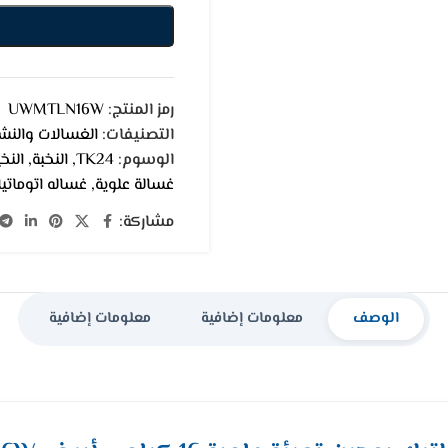
رمز المنتج:
UWMTLN16W
التصنيفات:
الغسالات والنش
الوسوم:
TK24
,
النخبة
,
النخ
غسالة علوية
,
غساله اتوماتي
مشاركة:
الوصف
معلومات إضافية
معلومات إضافية