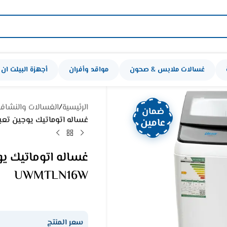
غسالات ملابس & صحون
مواقد وأفران
أجهزة البيلت ان
الرئيسية
/
الغسالات والنشاف
ضمان
غساله اتوماتيك يوجين تعبئة علوية 16 كيلو – 
عامين
UWMTLN16W
سعر المنتج