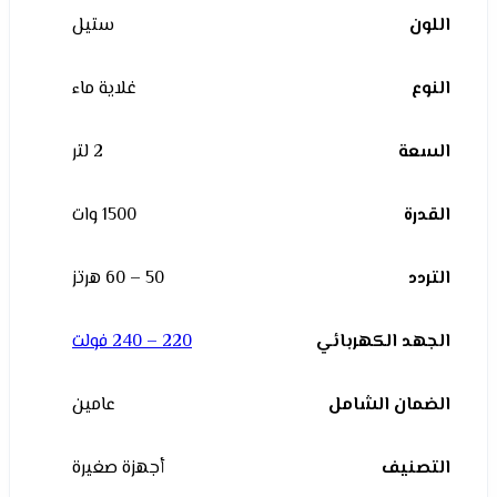
اللون
ستيل
النوع
غلاية ماء
السعة
2 لتر
القدرة
1500 وات
التردد
50 – 60 هرتز
الجهد الكهربائي
220 – 240 فولت
الضمان الشامل
عامين
التصنيف
أجهزة صغيرة