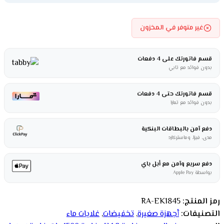
غير متوفر في المخزون
قسم فاتورتك على 4 دفعات
بدون فوائد مع تابي
قسم فاتورتك حتى 4 دفعات
بدون فوائد مع تمارا
دفع آمن بالبطاقات البنكية
مدى، فيزا، وماستركارد
دفع سريع وآمن مع أبل باي
بواسطة Apple Pay
رمز المنتج:
RA-EK1845
التصنيفات:
أجهزة صغيرة
,
تخفيضات
,
غلايات ماء