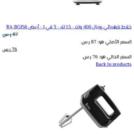
خلاط كهربائي رويال 400 وات - 1.5 لتر - 3 في 1 - أبيض RA-BG156
87
ر.س
السعر الأصلي هو: 87 ر.س.
76
ر.س
السعر الحالي هو: 76 ر.س.
Back to products