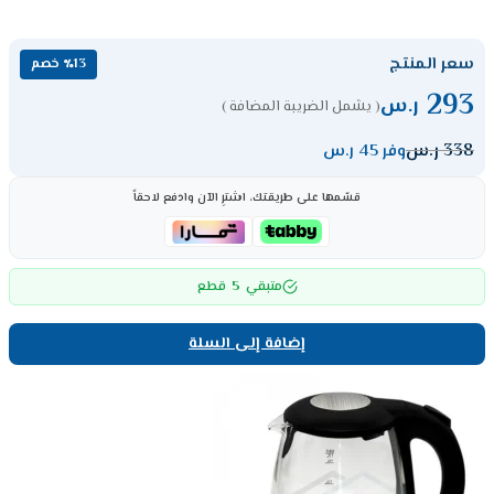
سعر المنتج
٪13 خصم
293
ر.س
( يشمل الضريبة المضافة )
338
ر.س
وفر 45 ر.س
قسّمها على طريقتك، اشترِ الآن وادفع لاحقاً
5
متبقي
قطع
إضافة إلى السلة