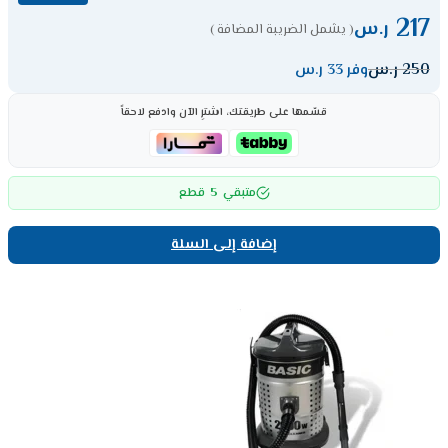
217
ر.س
( يشمل الضريبة المضافة )
250
ر.س
وفر 33 ر.س
قسّمها على طريقتك، اشترِ الآن وادفع لاحقاً
5
متبقي
قطع
إضافة إلى السلة