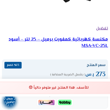
تفضيل
مكنسة كهربائية كمفورت برميل – 25 لتر – أسود
MSA-VC-25L
سعر المنتج
٪13 خصم
273
ر.س
( يشمل الضريبة المضافة )
315
ر.س
وفر 42 ر.س
للأسف، هذا المنتج غير متوفر حالياً 😔
قسّمها على طريقتك، اشترِ الآن وادفع لاحقاً
ضمان
ضمان
ضمان
ضمان
ضمان
ضمان
ضمان
ضمان
عامين
عامين
عامين
عامين
عامين
عامين
عامين
عامين