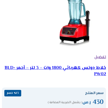
تفضيل
خلاط دوتس كهربائي 1800 وات – 3 لتر – أحمر BLD-
PW02
سعر المنتج
٪13 خصم
430
ر.س
( يشمل الضريبة المضافة )