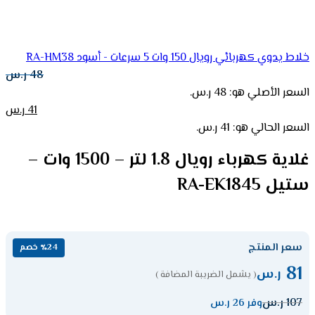
خلاط يدوي كهربائي رويال 150 وات 5 سرعات - أسود RA-HM38
48
ر.س
السعر الأصلي هو: 48 ر.س.
41
ر.س
السعر الحالي هو: 41 ر.س.
غلاية كهرباء رويال 1.8 لتر – 1500 وات –
ستيل RA-EK1845
سعر المنتج
٪24 خصم
81
ر.س
( يشمل الضريبة المضافة )
107
ر.س
وفر 26 ر.س