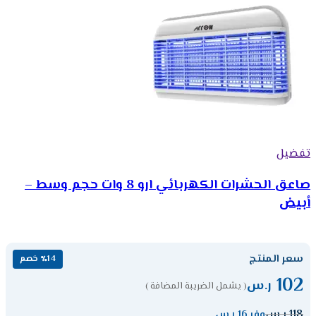
تفضيل
صاعق الحشرات الكهربائي ارو 8 وات حجم وسط –
أبيض
سعر المنتج
٪14 خصم
102
ر.س
( يشمل الضريبة المضافة )
118
ر.س
وفر 16 ر.س