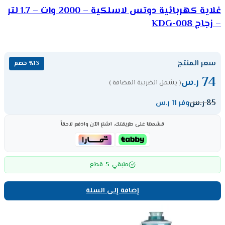
غلاية كهربائية دوتس لاسلكية – 2000 وات – 1.7 لتر
– زجاج KDG-008
سعر المنتج
٪13 خصم
74
ر.س
( يشمل الضريبة المضافة )
85
ر.س
وفر 11 ر.س
قسّمها على طريقتك، اشترِ الآن وادفع لاحقاً
5
متبقي
قطع
إضافة إلى السلة