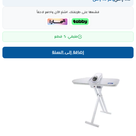
قسّمها على طريقتك، اشترِ الآن وادفع لاحقاً
5
متبقي
قطع
إضافة إلى السلة