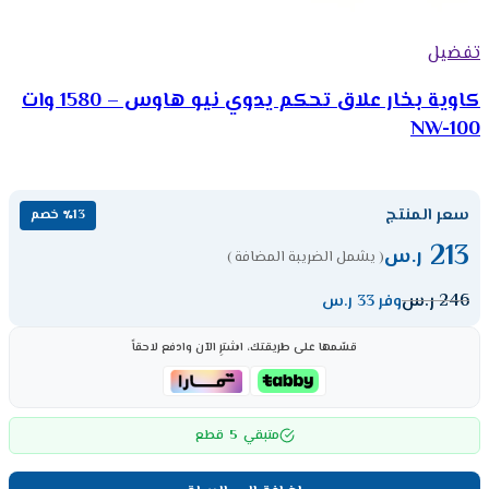
تفضيل
كاوية بخار علاق تحكم يدوي نيو هاوس – 1580 وات
NW-100
سعر المنتج
٪13 خصم
213
ر.س
( يشمل الضريبة المضافة )
246
ر.س
وفر 33 ر.س
قسّمها على طريقتك، اشترِ الآن وادفع لاحقاً
5
متبقي
قطع