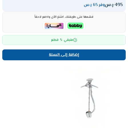
495
ر.س
وفر 65 ر.س
قسّمها على طريقتك، اشترِ الآن وادفع لاحقاً
5
متبقي
قطع
إضافة إلى السلة