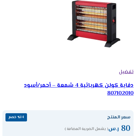
تفضيل
دفاية كولن كهربائية 4 شمعة – أحمر/أسود
807102010
سعر المنتج
٪14 خصم
80
ر.س
( يشمل الضريبة المضافة )