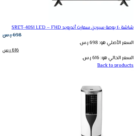
شاشة ٤٠ بوصة سيرين سمارت أندرويد SRET-40S1 LED – FHD
698
ر.س
السعر الأصلي هو: 698 ر.س.
616
ر.س
السعر الحالي هو: 616 ر.س.
Back to products