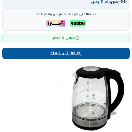
80
ر.س
وفر 11 ر.س
قسّمها على طريقتك، اشترِ الآن وادفع لاحقاً
5
متبقي
قطع
إضافة إلى السلة