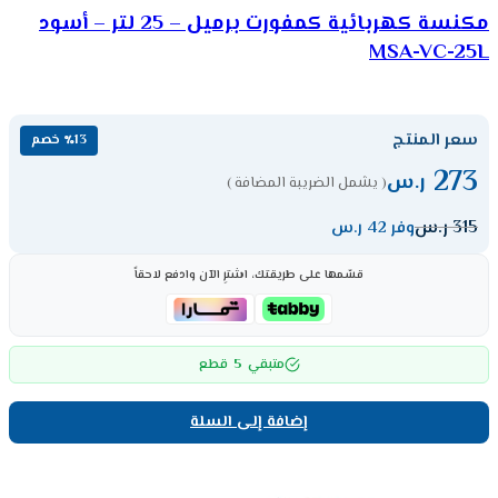
مكنسة كهربائية كمفورت برميل – 25 لتر – أسود
MSA-VC-25L
سعر المنتج
٪13 خصم
273
ر.س
( يشمل الضريبة المضافة )
315
ر.س
وفر 42 ر.س
قسّمها على طريقتك، اشترِ الآن وادفع لاحقاً
5
متبقي
قطع
إضافة إلى السلة