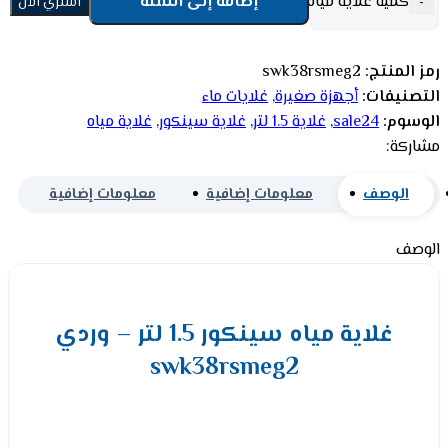
كمية غلاية مياه سينكور 1.5 لتر - وردي swk38rsmeg2
إضافة إلى السلة
-
+
اشتري الأن
رمز المنتج:
swk38rsmeg2
التصنيفات:
أجهزة صغيرة
,
غلايات ماء
الوسوم:
sale24
,
غلاية 1.5 لتر
,
غلاية سينكور
,
غلاية مياه
مشاركة:
الوصف
معلومات إضافية
معلومات إضافية
الوصف
غلاية مياه سينكور 1.5 لتر – وردي
swk38rsmeg2