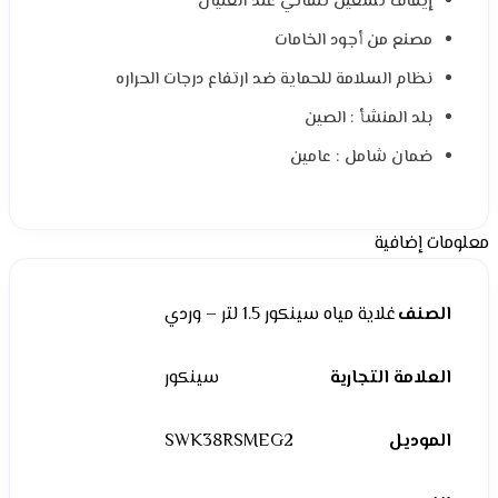
إيقاف تشغيل تلقائي عند الغليان
مصنع من أجود الخامات
نظام السلامة للحماية ضد ارتفاع درجات الحراره
بلد المنشأ : الصين
ضمان شامل : عامين
معلومات إضافية
الصنف
غلاية مياه سينكور 1.5 لتر – وردي
العلامة التجارية
سينكور
الموديل
SWK38RSMEG2