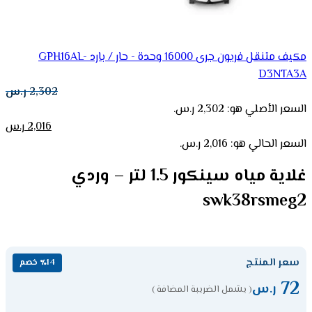
مكيف متنقل فريون جرى 16000 وحدة - حار / بارد GPH16AL-
D3NTA3A
2,302
ر.س
السعر الأصلي هو: 2,302 ر.س.
2,016
ر.س
السعر الحالي هو: 2,016 ر.س.
غلاية مياه سينكور 1.5 لتر – وردي
swk38rsmeg2
سعر المنتج
٪14 خصم
72
ر.س
( يشمل الضريبة المضافة )