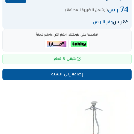
74
ر.س
( يشمل الضريبة المضافة )
85
ر.س
وفر 11 ر.س
قسّمها على طريقتك، اشترِ الآن وادفع لاحقاً
5
متبقي
قطع
إضافة إلى السلة