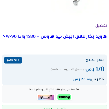
تفضيل
كاوية بخار علاق ابيض نيو هاوس – 1580 وات NW-90
سعر المنتج
٪14 خصم
170
ر.س
( يشمل الضريبة المضافة )
197
ر.س
وفر 27 ر.س
قسّمها على طريقتك، اشترِ الآن وادفع لاحقاً