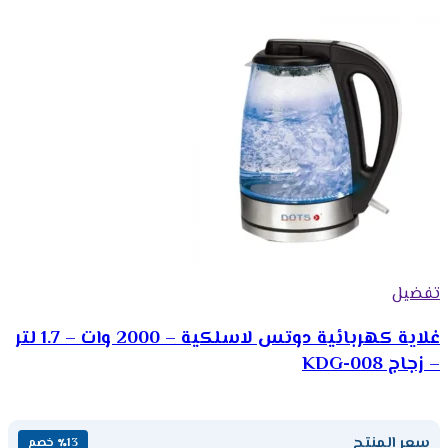
تفضيل
غلاية كهربائية دوتس لاسلكية – 2000 وات – 1.7 لتر
– زجاج KDG-008
سعر المنتج
٪13 خصم