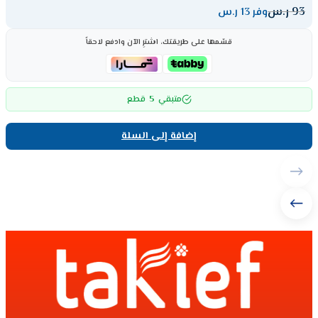
93
ر.س
وفر 13 ر.س
قسّمها على طريقتك، اشترِ الآن وادفع لاحقاً
5
متبقي
قطع
إضافة إلى السلة