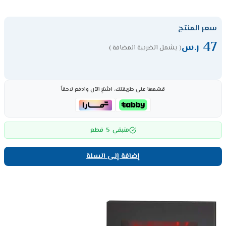
سعر المنتج
47
ر.س
( يشمل الضريبة المضافة )
قسّمها على طريقتك، اشترِ الآن وادفع لاحقاً
5
متبقي
قطع
إضافة إلى السلة