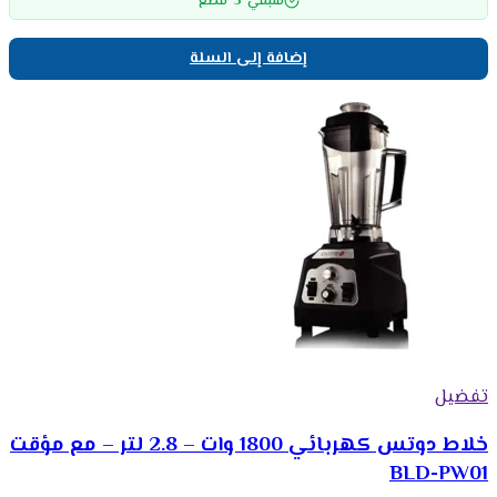
5
متبقي
قطع
إضافة إلى السلة
تفضيل
خلاط دوتس كهربائي 1800 وات – 2.8 لتر – مع مؤقت
BLD-PW01