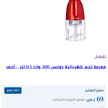
تفضيل
مفرمة لحم كهربائية دوتس 300 وات 0.5 لتر – أحمر
سعر المنتج
٪14 خصم
69
ر.س
( يشمل الضريبة المضافة )