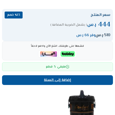
سعر المنتج
٪13 خصم
444
ر.س
( يشمل الضريبة المضافة )
510
ر.س
وفر 66 ر.س
قسّمها على طريقتك، اشترِ الآن وادفع لاحقاً
5
متبقي
قطع
إضافة إلى السلة