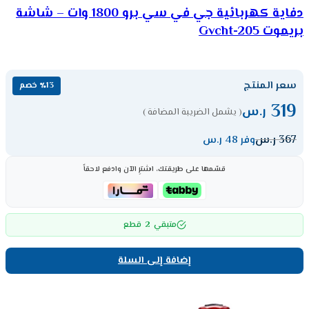
دفاية كهربائية جي في سي برو 1800 وات – شاشة
بريموت Gvcht-205
سعر المنتج
٪13 خصم
319
ر.س
( يشمل الضريبة المضافة )
367
ر.س
وفر 48 ر.س
قسّمها على طريقتك، اشترِ الآن وادفع لاحقاً
2
متبقي
قطع
إضافة إلى السلة