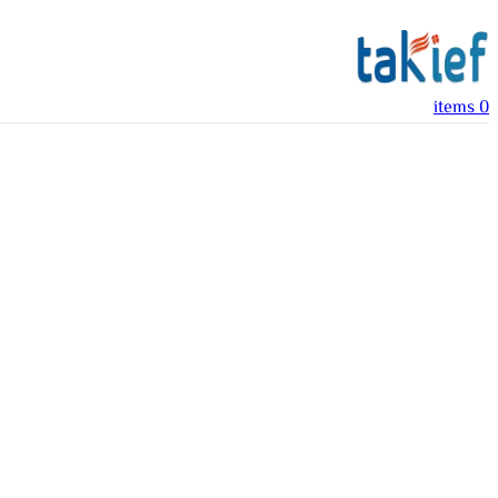
items
0