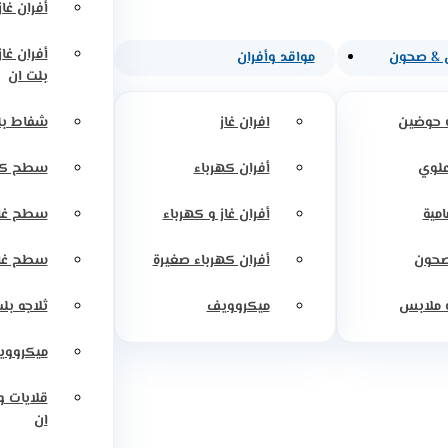
أفران غاز
أفران غا
 & صحون
مواقد وأفران
بلت ان
 حوضين
افران غاز
شفاط بل
علوي
أفران كهرباء
سطح كه
امية
أفران غاز و كهرباء
سطح غاز
صحون
أفران كهرباء صغيرة
سطح غاز
 ملابس
ميكروويف
ثلاجه بل
ميكرووي
قلايات 
ان