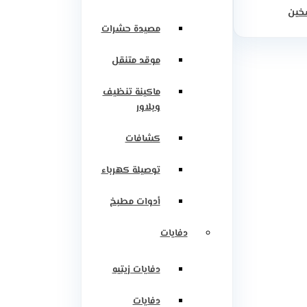
سخين
مصيدة حشرات
موقد متنقل
ماكينة تنظيف
وبلاور
كشافات
توصيلة كهرباء
أدوات مطبخ
دفايات
دفايات زيتيه
دفايات