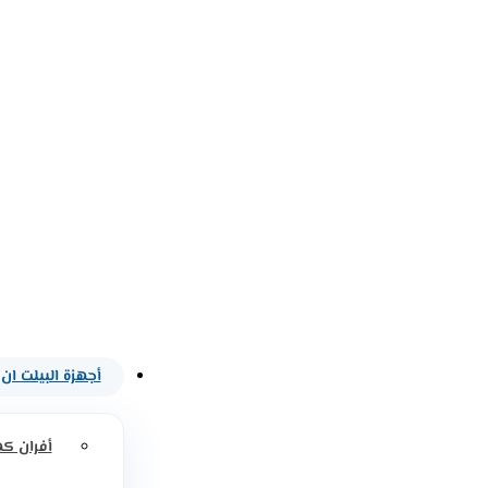
أجهزة البيلت ان
أفران كه