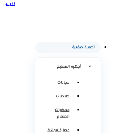
0
ر.س
أجهزة صغيرة
أجهزة المطبخ
عجانات
خلاطات
محضرات
الطعام
عصارة فواكة