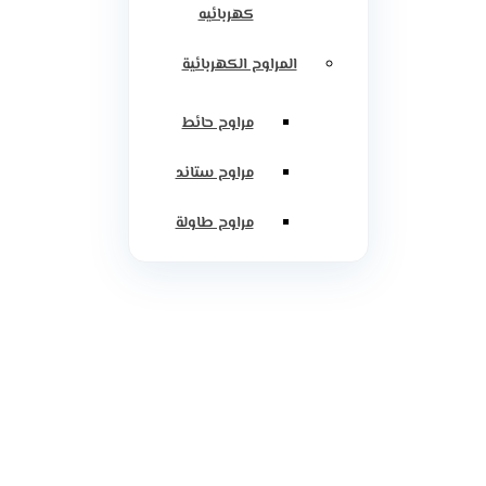
كهربائيه
المراوح الكهربائية
مراوح حائط
مراوح ستاند
مراوح طاولة