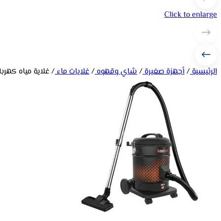
Click to enlarge
الرئيسية
/
أجهزة صغيرة
/
شاي وقهوه
/
غلايات ماء
/
غلاية مياه كهربائية كولن 0.8 لت