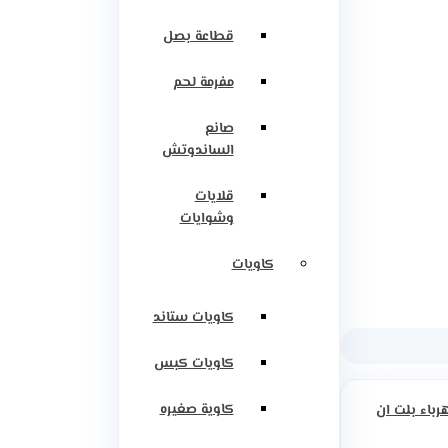
قطاعة بصل
مفرمة لحم
صانع
الساندوتش
قلايات
وشوايات
كاويات
كاويات ستاند
كاويات كبس
كاوية صغيره
رباء بلت ان