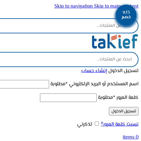
Skip to navigation
Skip to main content
٪22
٪14
٪13
٪13
٪12
٪14
٪13
٪13
٪13
ADD ANYTHING HERE OR JUST REMOVE IT…
خصم
خصم
خصم
خصم
خصم
خصم
خصم
خصم
خصم
تسجيل الدخول
إنشاء حساب
اسم المستخدم أو البريد الإلكتروني
*
مطلوبة
كلمة المرور
*
مطلوبة
تسجيل الدخول
نسيت كلمة المرور؟
تذكرني
items
0