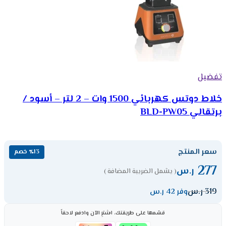
تفضيل
خلاط دوتس كهربائي 1500 وات – 2 لتر – أسود /
برتقالي BLD-PW05
سعر المنتج
٪13 خصم
277
ر.س
( يشمل الضريبة المضافة )
319
ر.س
وفر 42 ر.س
قسّمها على طريقتك، اشترِ الآن وادفع لاحقاً