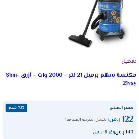
تفضيل
مكنسة سهم برميل 21 لتر – 2000 وات – أزرق Shm-
21vsy
سعر المنتج
٪13 خصم
122
ر.س
( يشمل الضريبة المضافة )
140
ر.س
وفر 18 ر.س