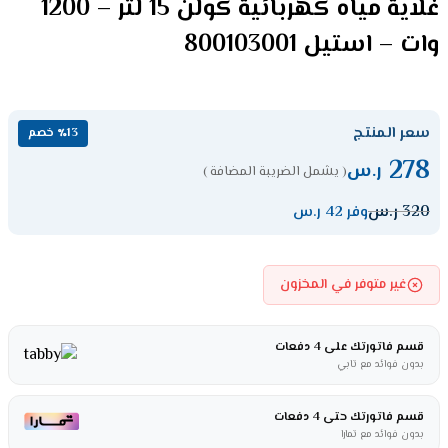
غلاية مياه كهربائية كولن 15 لتر – 1200
وات – استيل 800103001
سعر المنتج
٪13 خصم
278
ر.س
( يشمل الضريبة المضافة )
320
ر.س
وفر 42 ر.س
غير متوفر في المخزون
قسم فاتورتك على 4 دفعات
بدون فوائد مع تابي
قسم فاتورتك حتى 4 دفعات
بدون فوائد مع تمارا