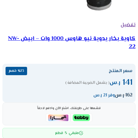
تفضيل
كاوية بخار يدوية نيو هاوس 1000 وات – ابيض NW-
22
سعر المنتج
٪13 خصم
141
ر.س
( يشمل الضريبة المضافة )
162
ر.س
وفر 21 ر.س
قسّمها على طريقتك، اشترِ الآن وادفع لاحقاً
5
متبقي
قطع