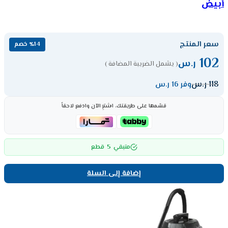
أبيض
سعر المنتج
٪14 خصم
102
ر.س
( يشمل الضريبة المضافة )
118
ر.س
وفر 16 ر.س
قسّمها على طريقتك، اشترِ الآن وادفع لاحقاً
5
متبقي
قطع
إضافة إلى السلة