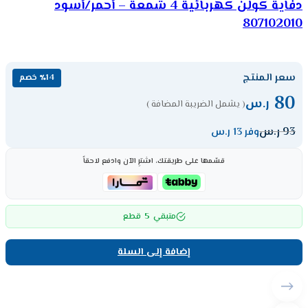
دفاية كولن كهربائية 4 شمعة – أحمر/أسود
807102010
سعر المنتج
٪14 خصم
80
ر.س
( يشمل الضريبة المضافة )
93
ر.س
وفر 13 ر.س
قسّمها على طريقتك، اشترِ الآن وادفع لاحقاً
5
متبقي
قطع
إضافة إلى السلة