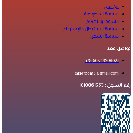
من نحن
سياسة الخصوصية
الشروط والأحكام
سياسة الاستبدال والإسترجاع
سياسة الشحن
تواصل معنا
9660543398021+
takiefcom3@gmail.com
رقم السجل : 1010861533