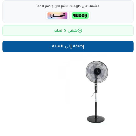
قسّمها على طريقتك، اشترِ الآن وادفع لاحقاً
5
متبقي
قطع
إضافة إلى السلة