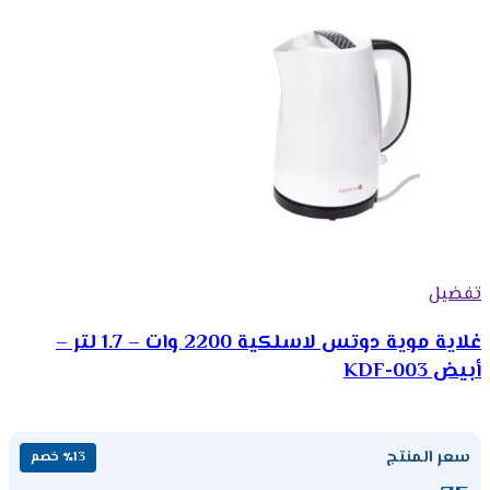
تفضيل
غلاية موية دوتس لاسلكية 2200 وات – 1.7 لتر –
أبيض KDF-003
سعر المنتج
٪13 خصم