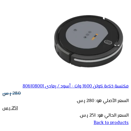
مكنسة ذكية كولن 1600 وات - أسود / رمادى 806108001
280
ر.س
السعر الأصلي هو: 280 ر.س.
251
ر.س
السعر الحالي هو: 251 ر.س.
Back to products