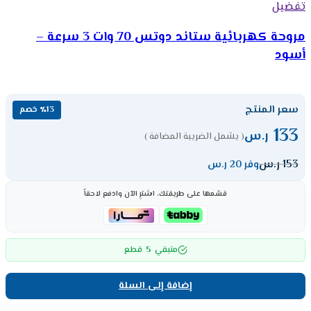
تفضيل
مروحة كهربائية ستاند دوتس 70 وات 3 سرعة –
أسود
سعر المنتج
٪13 خصم
133
ر.س
( يشمل الضريبة المضافة )
153
ر.س
وفر 20 ر.س
قسّمها على طريقتك، اشترِ الآن وادفع لاحقاً
5
متبقي
قطع
إضافة إلى السلة