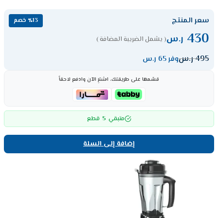
سعر المنتج
٪13 خصم
430
ر.س
( يشمل الضريبة المضافة )
495
ر.س
وفر 65 ر.س
قسّمها على طريقتك، اشترِ الآن وادفع لاحقاً
5
متبقي
قطع
إضافة إلى السلة