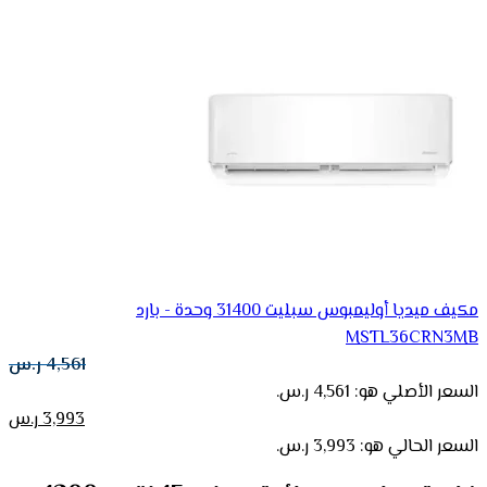
مكيف ميديا أوليمبوس سبليت 31400 وحدة - بارد
MSTL36CRN3MB
4,561
ر.س
السعر الأصلي هو: 4,561 ر.س.
3,993
ر.س
السعر الحالي هو: 3,993 ر.س.