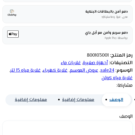
دفع آمن بالبطاقات البنكية
مدى، فيزا، وماستركارد
دفع سريع وآمن مع أبل باي
بواسطة Apple Pay
رمز المنتج:
800103001
التصنيفات:
أجهزة صغيرة
,
غلايات ماء
الوسوم:
sale24
,
عروض الموسم
,
غلاية كهرباء
,
غلاية مياه 15 لتر
,
غلاية مياه كولن
مشاركة:
الوصف
معلومات إضافية
معلومات إضافية
الوصف