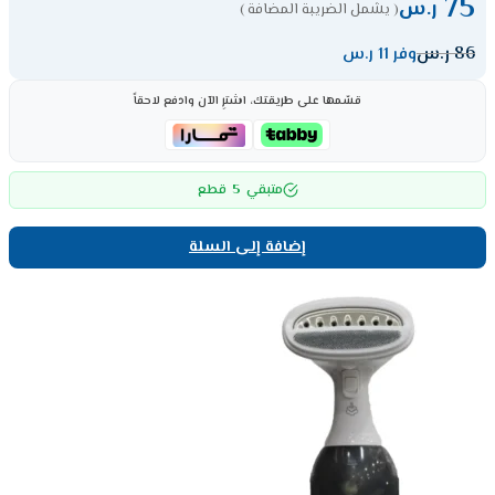
75
ر.س
( يشمل الضريبة المضافة )
86
ر.س
وفر 11 ر.س
قسّمها على طريقتك، اشترِ الآن وادفع لاحقاً
5
متبقي
قطع
إضافة إلى السلة