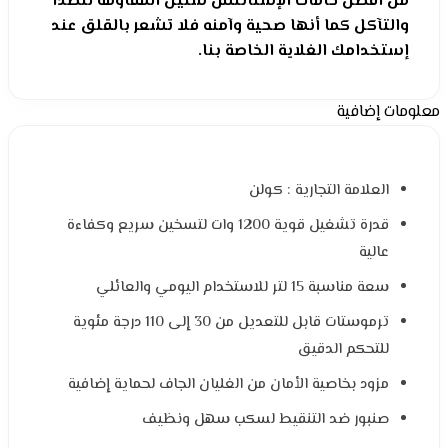
من أفضل خامات الإستانلس ستيل المقاومة للصدأ
والتآكل كما أنها صحية وآمنه فلا تشعر بالقلق عند
إستخدامك الغلاية الخاصة بنا.
معلومات إضافية
العلامة التجارية : كولن
قدرة تشغيل قوية 1200 وات لتسخين سريع وكفاءة
عالية
سعة مناسبة 15 لتر للاستخدام اليومي والعائلي
ترموستات قابل للتعديل من 30 إلى 110 درجة مئوية
للتحكم الدقيق
مزود بخاصية الأمان من الغليان الجاف لحماية إضافية
صنبور ضد التنقيط لسكب سهل ونظيف