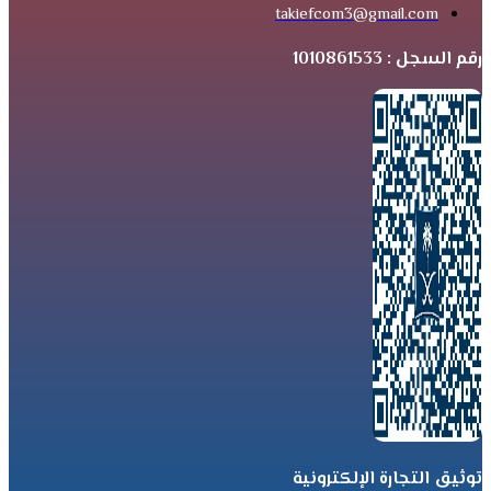
takiefcom3@gmail.com
رقم السجل : 1010861533
توثيق التجارة الإلكترونية