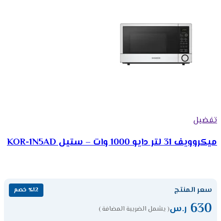
تفضيل
ميكروويف 31 لتر دايو 1000 وات – ستيل KOR-1N5AD
سعر المنتج
٪12 خصم
630
ر.س
( يشمل الضريبة المضافة )