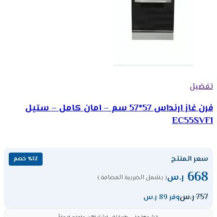
تفضيل
فرن غاز ارنداس 57*57 سم – امان كامل – ستيل
EC55SVF1
سعر المنتج
٪12 خصم
668
ر.س
( يشمل الضريبة المضافة )
757
ر.س
وفر 89 ر.س