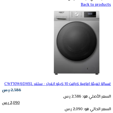
Back to products
غسالة تعبئة امامية كرافت 10 كيلو انفرتر - سلفر CWF10W6DHSL
2,386
ر.س
السعر الأصلي هو: 2,386 ر.س.
2,090
ر.س
السعر الحالي هو: 2,090 ر.س.