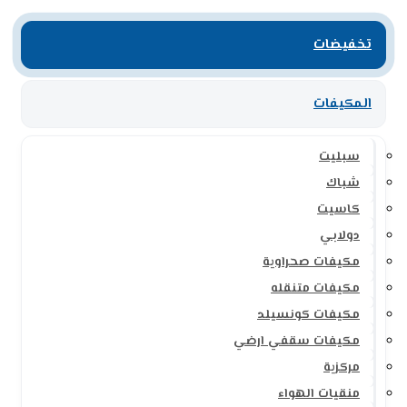
تخفيضات
المكيفات
سبليت
شباك
كاسيت
دولابي
مكيفات صحراوية
مكيفات متنقله
مكيفات كونسيلد
مكيفات سقفي ارضي
مركزية
منقيات الهواء