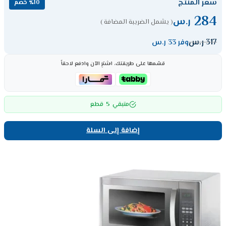
سعر المنتج
٪10 خصم
284
ر.س
( يشمل الضريبة المضافة )
317
ر.س
وفر 33 ر.س
قسّمها على طريقتك، اشترِ الآن وادفع لاحقاً
5
متبقي
قطع
إضافة إلى السلة