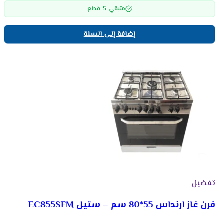
5
متبقي
قطع
إضافة إلى السلة
تفضيل
فرن غاز ارنداس 55*80 سم – ستيل EC855SFM