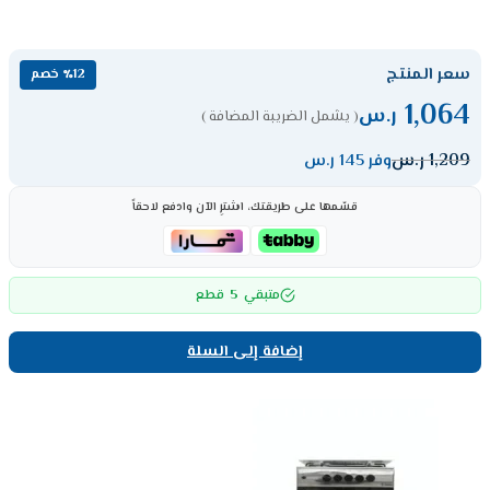
سعر المنتج
٪12 خصم
1,064
ر.س
( يشمل الضريبة المضافة )
1,209
ر.س
وفر 145 ر.س
قسّمها على طريقتك، اشترِ الآن وادفع لاحقاً
5
متبقي
قطع
إضافة إلى السلة