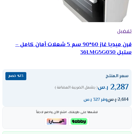
تفضيل
فرن ميديا غاز 60*90 سم 5 شعلات أمان كامل –
ستيل 36LMG5G030
سعر المنتج
٪13 خصم
2,287
ر.س
( يشمل الضريبة المضافة )
2,614
ر.س
وفر 327 ر.س
قسّمها على طريقتك، اشترِ الآن وادفع لاحقاً