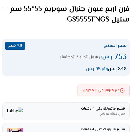
فرن اربع عيون جنرال سوبريم 55*55 سم –
ستيل GS5555FNGS
سعر المنتج
٪11 خصم
753
ر.س
( يشمل الضريبة المضافة )
848
ر.س
وفر 95 ر.س
غير متوفر في المخزون
قسم فاتورتك على 4 دفعات
بدون فوائد مع تابي
قسم فاتورتك حتى 4 دفعات