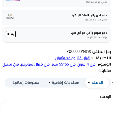
بدون فوائد مع تمارا
دفع آمن بالبطاقات البنكية
مدى، فيزا، وماستركارد
دفع سريع وآمن مع أبل باي
بواسطة Apple Pay
رمز المنتج:
GS5555FNGS
التصنيفات:
افران غاز
,
مواقد وأفران
الوسوم:
فرن 4 عيون
,
فرن 55*55 سم
,
فرن جنرال سوبريم
,
فرن ستيل
مشاركة:
الوصف
معلومات إضافية
معلومات إضافية
الوصف