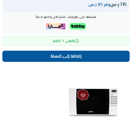
715
ر.س
وفر 85 ر.س
قسّمها على طريقتك، اشترِ الآن وادفع لاحقاً
1
متبقي
قطع
إضافة إلى السلة