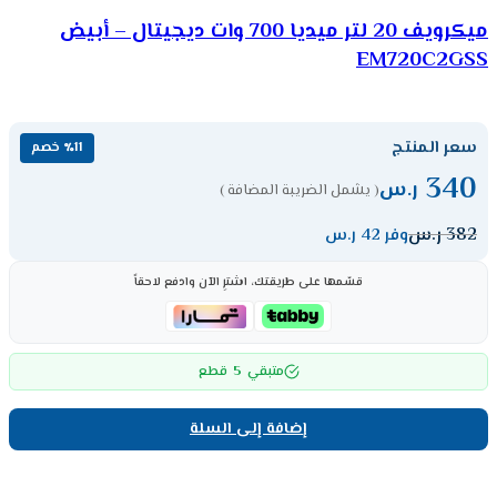
ميكرويف 20 لتر ميديا 700 وات ديجيتال – أبيض
EM720C2GSS
سعر المنتج
٪11 خصم
340
ر.س
( يشمل الضريبة المضافة )
382
ر.س
وفر 42 ر.س
قسّمها على طريقتك، اشترِ الآن وادفع لاحقاً
5
متبقي
قطع
إضافة إلى السلة