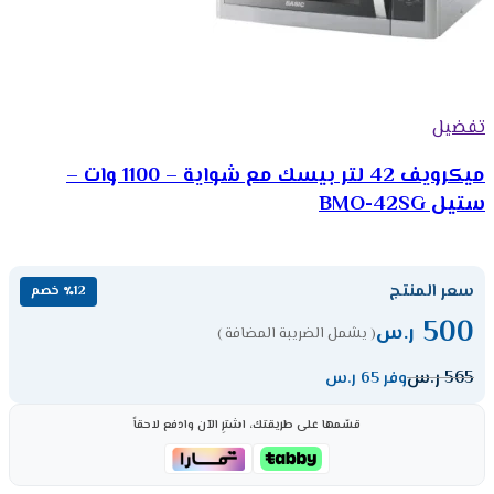
تفضيل
ميكرويف 42 لتر بيسك مع شواية – 1100 وات –
ستيل BMO-42SG
سعر المنتج
٪12 خصم
500
ر.س
( يشمل الضريبة المضافة )
565
ر.س
وفر 65 ر.س
قسّمها على طريقتك، اشترِ الآن وادفع لاحقاً