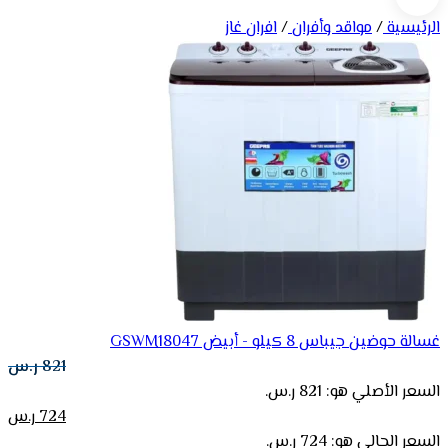
الرئيسية
/
مواقد وأفران
/
افران غاز
غسالة حوضين جيباس 8 كيلو - أبيض GSWM18047
821
ر.س
السعر الأصلي هو: 821 ر.س.
724
ر.س
السعر الحالي هو: 724 ر.س.