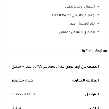
اشعال اوتوماتيكي
جهاز ميكانيكي لضبط الوقت
بلد المنشأ : مصر
الضمان الشامل : عامين
معلومات إضافية
الصنف
فرن اربع عيون جنرال سوبريم 55*55 سم – ستيل
العلامة التجارية
جنرال سوبريم
الموديل
GS5555FNGS
اللون
ستيل