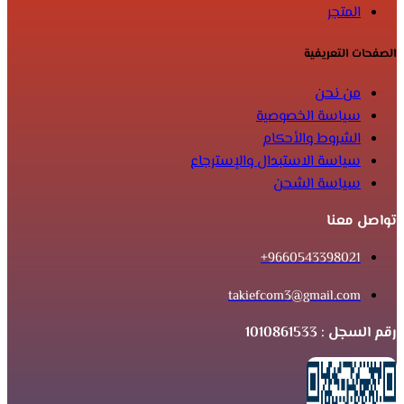
المتجر
الصفحات التعريفية
من نحن
سياسة الخصوصية
الشروط والأحكام
سياسة الاستبدال والإسترجاع
سياسة الشحن
تواصل معنا
9660543398021+
takiefcom3@gmail.com
رقم السجل : 1010861533