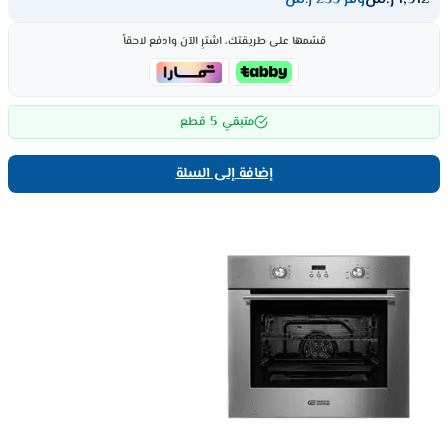
قسّمها على طريقتك، اشترِ الآن وادفع لاحقاً
5
متبقي
قطع
إضافة إلى السلة