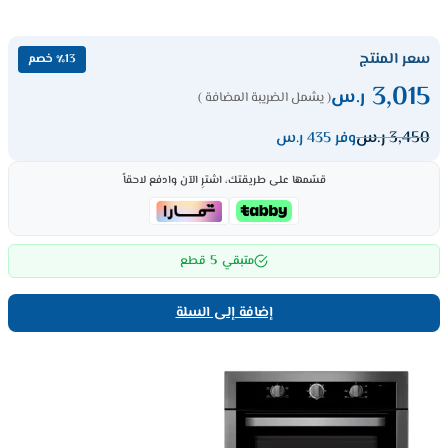
سعر المنتج
٪13 خصم
3,015
ر.س
( يشمل الضريبة المضافة )
3,450
ر.س
وفر 435 ر.س
قسّمها على طريقتك، اشترِ الآن وادفع لاحقاً
5
متبقي
قطع
إضافة إلى السلة