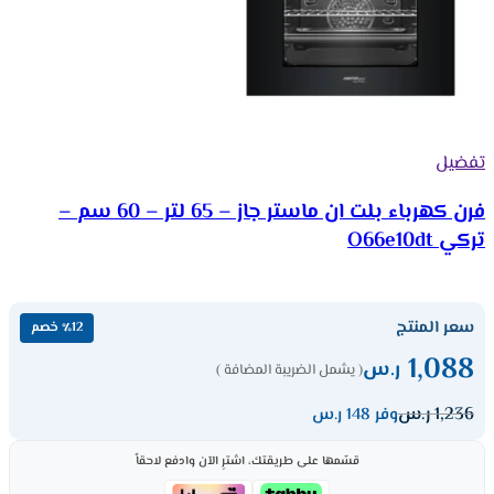
تفضيل
فرن كهرباء بلت ان ماستر جاز – 65 لتر – 60 سم –
تركي O66e10dt
سعر المنتج
٪12 خصم
1,088
ر.س
( يشمل الضريبة المضافة )
1,236
ر.س
وفر 148 ر.س
قسّمها على طريقتك، اشترِ الآن وادفع لاحقاً