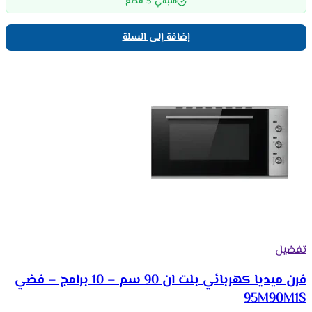
5
متبقي
قطع
إضافة إلى السلة
تفضيل
فرن ميديا كهربائي بلت ان 90 سم – 10 برامج – فضي
95M90M1S