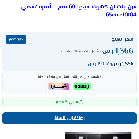
فرن بلت ان كهرباء ميديا 60 سم – أسود/فضي
65cme10104
سعر المنتج
٪12 خصم
1,366
ر.س
( يشمل الضريبة المضافة )
1,556
ر.س
وفر 190 ر.س
قسّمها على طريقتك، اشترِ الآن وادفع لاحقاً
5
متبقي
قطع
إضافة إلى السلة