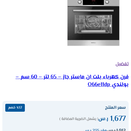
تفضيل
فرن كهرباء بلت ان ماستر جاز – 65 لتر – 60 سم –
بولندي O66e11dp
سعر المنتج
٪12 خصم
1,677
ر.س
( يشمل الضريبة المضافة )
1,912
ر.س
وفر 235 ر.س