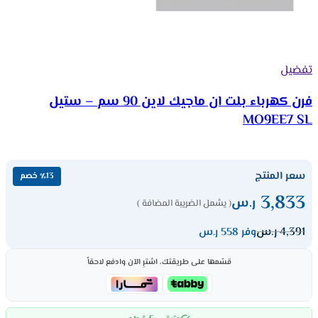
تفضيل
فرن كهرباء بلت ان ماجيك لاين 90 سم – ستيل
MO9EE7 SL
سعر المنتج
٪13 خصم
3,833
ر.س
( يشمل الضريبة المضافة )
4,391
ر.س
وفر 558 ر.س
قسّمها على طريقتك، اشترِ الآن وادفع لاحقاً