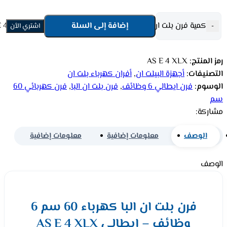
كمية فرن بلت ان البا كهرباء 60 سم 6 وظائف - ايطالي AS E 4 XLX
إضافة إلى السلة
-
اشتري الأن
رمز المنتج:
AS E 4 XLX
التصنيفات:
أجهزة البيلت ان
,
أفران كهرباء بلت ان
الوسوم:
فرن ايطالي 6 وظائف
,
فرن بلت ان البا
,
فرن كهربائي 60
سم
مشاركة:
الوصف
معلومات إضافية
معلومات إضافية
الوصف
فرن بلت ان البا كهرباء 60 سم 6
وظائف – ايطالي AS E 4 XLX