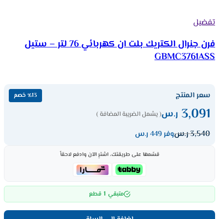
تفضيل
فرن جنرال الكتريك بلت ان كهربائي 76 لتر – ستيل
GBMC3761ASS
سعر المنتج
٪13 خصم
3,091
ر.س
( يشمل الضريبة المضافة )
3,540
ر.س
وفر 449 ر.س
قسّمها على طريقتك، اشترِ الآن وادفع لاحقاً
1
متبقي
قطع