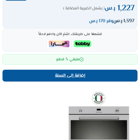
1,227
ر.س
( يشمل الضريبة المضافة )
1,397
ر.س
وفر 170 ر.س
قسّمها على طريقتك، اشترِ الآن وادفع لاحقاً
5
متبقي
قطع
إضافة إلى السلة