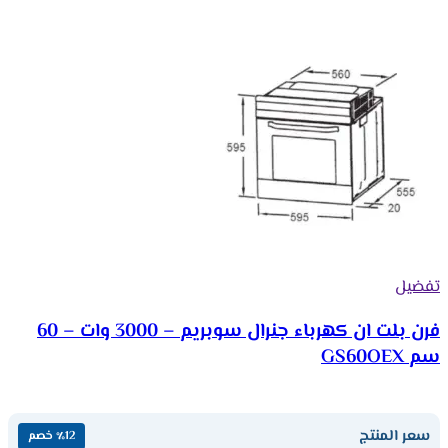
تفضيل
فرن بلت ان كهرباء جنرال سوبريم – 3000 وات – 60
سم GS60OEX
سعر المنتج
٪12 خصم