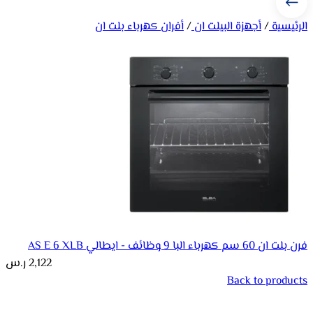
الرئيسية
/
أجهزة البيلت ان
/
أفران كهرباء بلت ان
فرن بلت ان 60 سم كهرباء البا 9 وظائف - ايطالي AS E 6 XLB
2,122
ر.س
Back to products