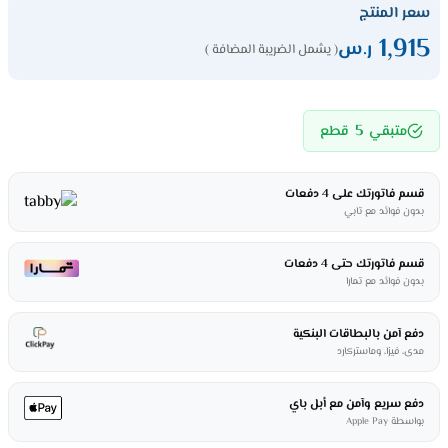
سعر المنتج
1,915
ر.س
( يشمل الضريبة المضافة )
5
متبقي
قطع
قسم فاتورتك على 4 دفعات
بدون فوائد مع تابي
قسم فاتورتك حتى 4 دفعات
بدون فوائد مع تمارا
دفع آمن بالبطاقات البنكية
مدى، فيزا، وماستركارد
دفع سريع وآمن مع أبل باي
بواسطة Apple Pay