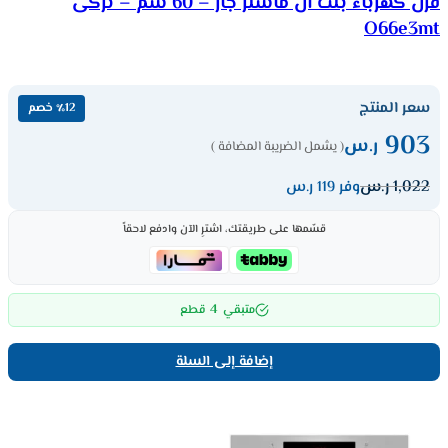
فرن كهرباء بلت ان ماستر جاز – 60 سم – تركى
O66e3mt
سعر المنتج
٪12 خصم
903
ر.س
( يشمل الضريبة المضافة )
1,022
ر.س
وفر 119 ر.س
قسّمها على طريقتك، اشترِ الآن وادفع لاحقاً
4
متبقي
قطع
إضافة إلى السلة