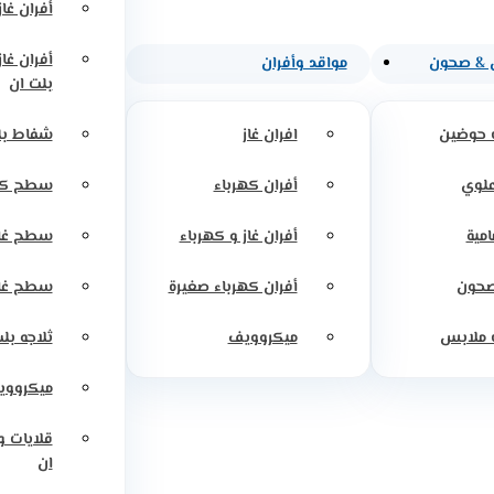
أفران غاز
أفران غا
 & صحون
مواقد وأفران
بلت ان
 حوضين
افران غاز
شفاط بل
علوي
أفران كهرباء
سطح كه
امية
أفران غاز و كهرباء
سطح غاز
صحون
أفران كهرباء صغيرة
سطح غاز
 ملابس
ميكروويف
ثلاجه بل
ميكرووي
قلايات 
ان