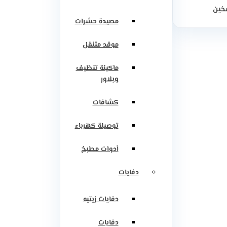
سخين
مصيدة حشرات
موقد متنقل
ماكينة تنظيف
وبلاور
كشافات
توصيلة كهرباء
أدوات مطبخ
دفايات
دفايات زيتيه
دفايات