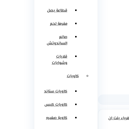
قطاعة بصل
مفرمة لحم
صانع
الساندوتش
قلايات
وشوايات
كاويات
كاويات ستاند
كاويات كبس
كاوية صغيره
رباء بلت ان