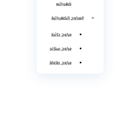
كهربائيه
المراوح الكهربائية
مراوح حائط
مراوح ستاند
مراوح طاولة