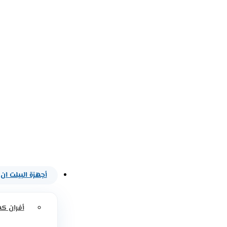
أجهزة البيلت ان
أفران كه