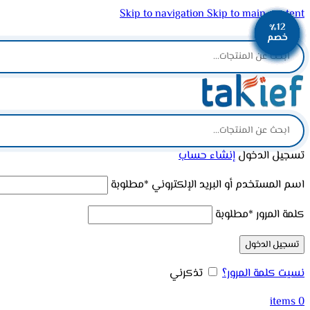
Skip to navigation
Skip to main content
٪12
٪12
٪13
٪10
٪12
٪13
٪12
٪12
٪11
ADD ANYTHING HERE OR JUST REMOVE IT…
خصم
خصم
خصم
خصم
خصم
خصم
خصم
خصم
خصم
تسجيل الدخول
إنشاء حساب
اسم المستخدم أو البريد الإلكتروني
*
مطلوبة
كلمة المرور
*
مطلوبة
تسجيل الدخول
نسيت كلمة المرور؟
تذكرني
items
0