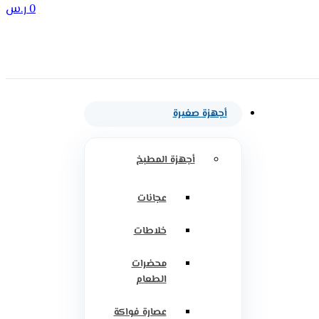
0
ر.س
أجهزة صغيرة
أجهزة المطبخ
عجانات
خلاطات
محضرات
الطعام
عصارة فواكة