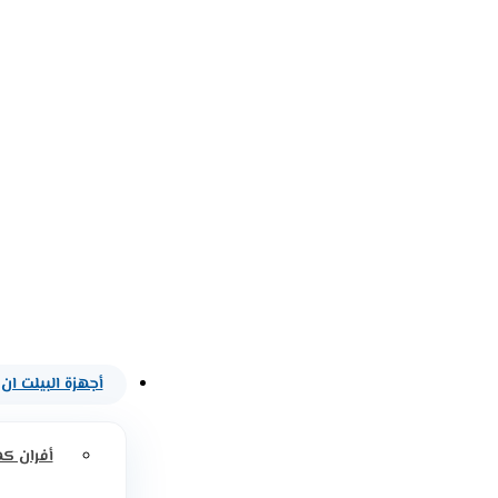
أجهزة البيلت ان
أفران كه