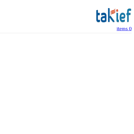
items
0