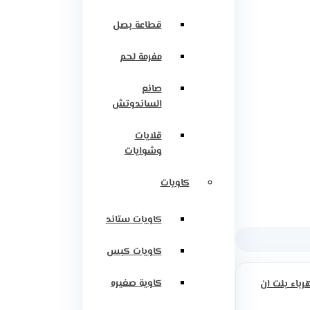
قطاعة بصل
مفرمة لحم
صانع
الساندوتش
قلايات
وشوايات
كاويات
كاويات ستاند
كاويات كبس
كاوية صغيره
رباء بلت ان