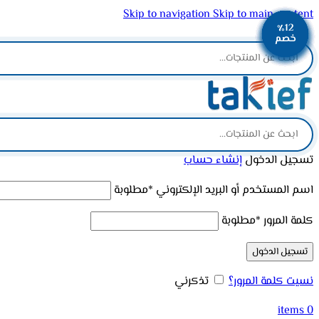
Skip to navigation
Skip to main content
٪12
٪10
٪12
٪12
٪13
٪10
٪12
٪12
٪11
ADD ANYTHING HERE OR JUST REMOVE IT…
خصم
خصم
خصم
خصم
خصم
خصم
خصم
خصم
خصم
تسجيل الدخول
إنشاء حساب
اسم المستخدم أو البريد الإلكتروني
*
مطلوبة
كلمة المرور
*
مطلوبة
تسجيل الدخول
نسيت كلمة المرور؟
تذكرني
items
0