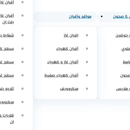
أفران غاز
أفران غا
 & صحون
مواقد وأفران
بلت ان
 حوضين
افران غاز
شفاط بل
علوي
أفران كهرباء
سطح كه
امية
أفران غاز و كهرباء
سطح غاز
صحون
أفران كهرباء صغيرة
سطح غاز
 ملابس
ميكروويف
ثلاجه بل
ميكرووي
قلايات 
ان