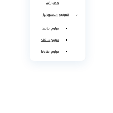
كهربائيه
المراوح الكهربائية
مراوح حائط
مراوح ستاند
مراوح طاولة