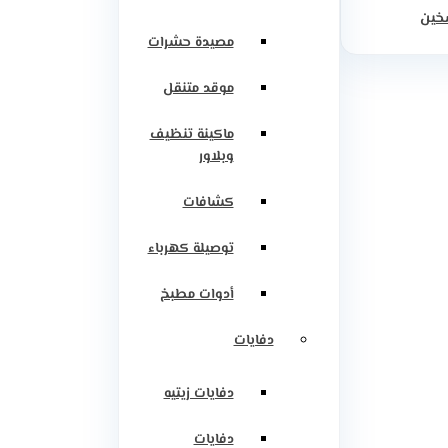
سخين
مصيدة حشرات
موقد متنقل
ماكينة تنظيف
وبلاور
كشافات
توصيلة كهرباء
أدوات مطبخ
دفايات
دفايات زيتيه
دفايات