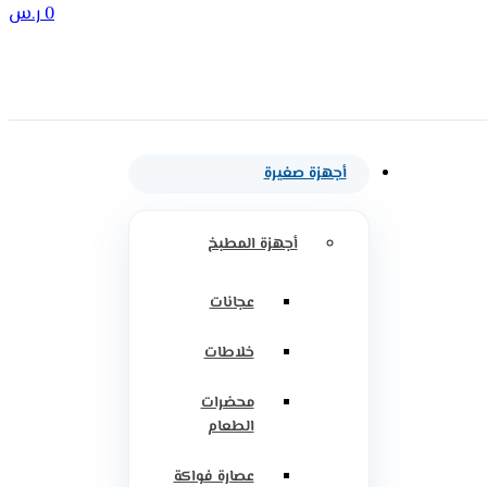
0
ر.س
أجهزة صغيرة
أجهزة المطبخ
عجانات
خلاطات
محضرات
الطعام
عصارة فواكة