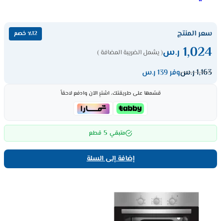
سعر المنتج
٪12 خصم
1,024
ر.س
( يشمل الضريبة المضافة )
1,163
ر.س
وفر 139 ر.س
قسّمها على طريقتك، اشترِ الآن وادفع لاحقاً
5
متبقي
قطع
إضافة إلى السلة