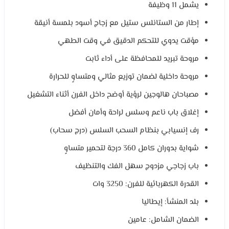
يشمل 11 وظيفة
إطار من الستانلس ستيل مع زجاج أسود بلمسة أنيقة
مؤقت يدوي للتحكم الدقيق في وقت الطهي
مروحة تبريد للمحافظة على أداء ثابت
مروحة داخلية لضمان توزيع مثالي ومتساوٍ للحرارة
مصباحان هالوجين لرؤية أوضح داخل الفرن أثناء التشغيل
إغلاق باب ناعم وسلس لراحة وأمان أفضل
رف إنسيابي بنظام السحب السلس (درج سحاب)
شواية بدوران كامل 360 درجة لتحمير متساوٍ
باب زجاجي مزدوج سهل الفك والتنظيف
القدرة الكهربائية للفرن: 3250 وات
بلد المنشأ: إيطاليا
الضمان الشامل: عامين