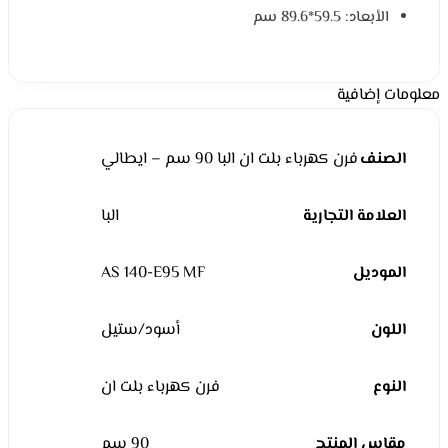
الأبعاد: 59.5*89.6 سم
معلومات إضافية
الصنف
فرن كهرباء بلت ان البا 90 سم – ايطالي
العلامة التجارية
البا
الموديل
AS 140-E95 MF
اللون
أسود/ستيل
النوع
فرن كهرباء بلت ان
مقاس المنتج
90 سم