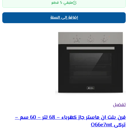
5
متبقي
قطع
إضافة إلى السلة
تفضيل
فرن بلت ان ماستر جاز كهرباء – 68 لتر – 60 سم –
تركي O66e7mt