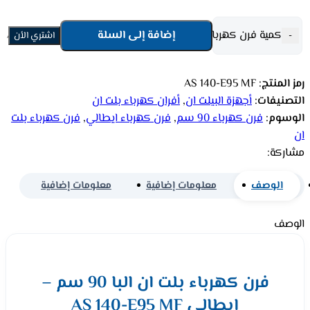
كمية فرن كهرباء بلت ان البا 90 سم - ايطالي AS 140-E95 MF
إضافة إلى السلة
-
اشتري الأن
رمز المنتج:
AS 140-E95 MF
التصنيفات:
أجهزة البيلت ان
,
أفران كهرباء بلت ان
الوسوم:
فرن كهرباء 90 سم
,
فرن كهرباء ايطالي
,
فرن كهرباء بلت
ان
مشاركة:
الوصف
معلومات إضافية
معلومات إضافية
الوصف
فرن كهرباء بلت ان البا 90 سم –
ايطالي AS 140-E95 MF