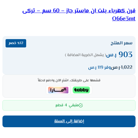
فرن كهرباء بلت ان ماستر جاز – 60 سم – تركى
O66e3mt
سعر المنتج
٪12 خصم
903
ر.س
( يشمل الضريبة المضافة )
1,022
ر.س
وفر 119 ر.س
قسّمها على طريقتك، اشترِ الآن وادفع لاحقاً
4
متبقي
قطع
إضافة إلى السلة