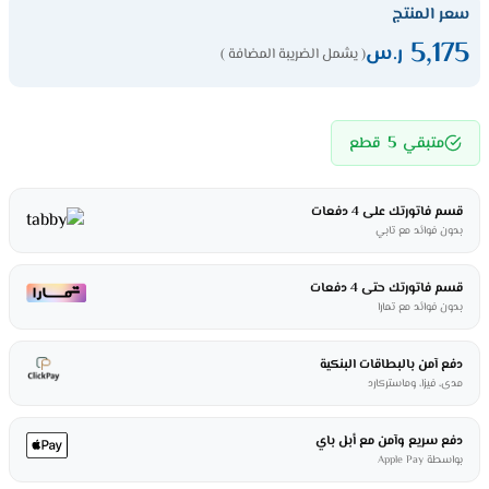
سعر المنتج
5,175
ر.س
( يشمل الضريبة المضافة )
5
متبقي
قطع
قسم فاتورتك على 4 دفعات
بدون فوائد مع تابي
قسم فاتورتك حتى 4 دفعات
بدون فوائد مع تمارا
دفع آمن بالبطاقات البنكية
مدى، فيزا، وماستركارد
دفع سريع وآمن مع أبل باي
بواسطة Apple Pay