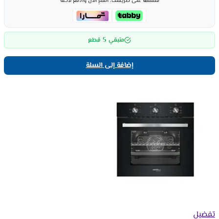
قسّمها على طريقتك، اشترِ الآن وادفع لاحقاً
5
متبقي
قطع
إضافة إلى السلة
تفضيل