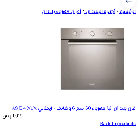
الرئيسية
/
أجهزة البيلت ان
/
أفران كهرباء بلت ان
فرن بلت ان البا كهرباء 60 سم 6 وظائف - ايطالي AS E 4 XLX
1,915
ر.س
Back to products