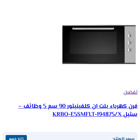
تفضيل
فرن كهرباء بلت ان كلفينيتور 90 سم 5 وظائف –
ستيل KRBO-E5SMFLT-194875/X
سعر المنتج
٪13 خصم