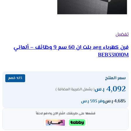
تفضيل
فرن كهرباء aeg بلت ان 60 سم 9 وظائف – ألماني
BEB331010M
سعر المنتج
٪13 خصم
4,092
ر.س
( يشمل الضريبة المضافة )
4,685
ر.س
وفر 593 ر.س
قسّمها على طريقتك، اشترِ الآن وادفع لاحقاً