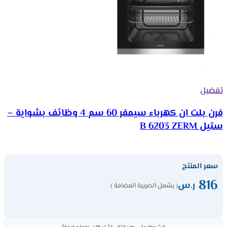
تفضيل
فرن بلت ان كهرباء سيمفر 60 سم 4 وظائف بشواية –
ستيل B 6203 ZERM
سعر المنتج
816
ر.س
( يشمل الضريبة المضافة )