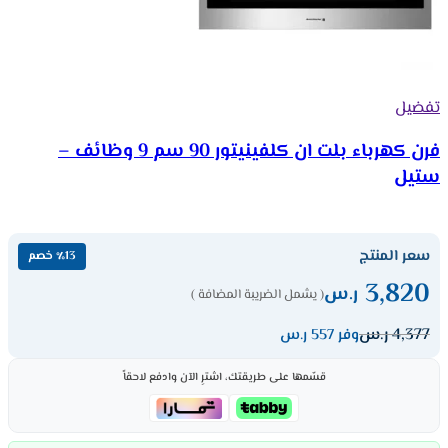
تفضيل
فرن كهرباء بلت ان كلفينيتور 90 سم 9 وظائف –
ستيل
سعر المنتج
٪13 خصم
3,820
ر.س
( يشمل الضريبة المضافة )
4,377
ر.س
وفر 557 ر.س
قسّمها على طريقتك، اشترِ الآن وادفع لاحقاً