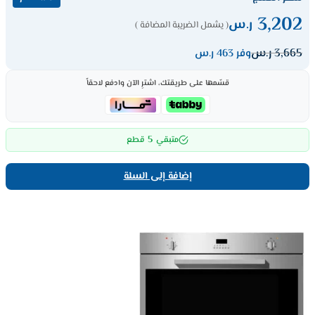
3,202
ر.س
( يشمل الضريبة المضافة )
3,665
ر.س
وفر 463 ر.س
قسّمها على طريقتك، اشترِ الآن وادفع لاحقاً
5
متبقي
قطع
إضافة إلى السلة