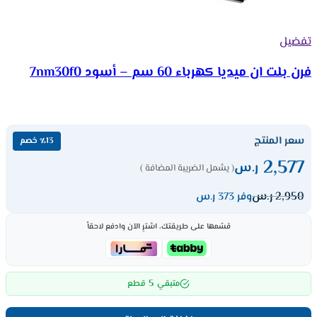
تفضيل
فرن بلت ان ميديا كهرباء 60 سم – أسود 7nm30f0
سعر المنتج
٪13 خصم
2,577
ر.س
( يشمل الضريبة المضافة )
2,950
ر.س
وفر 373 ر.س
قسّمها على طريقتك، اشترِ الآن وادفع لاحقاً
5
متبقي
قطع