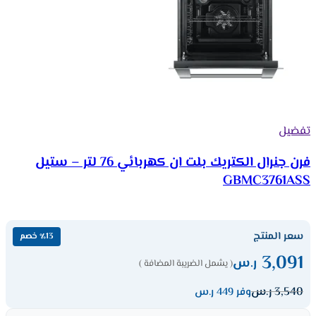
تفضيل
فرن جنرال الكتريك بلت ان كهربائي 76 لتر – ستيل
GBMC3761ASS
سعر المنتج
٪13 خصم
3,091
ر.س
( يشمل الضريبة المضافة )
3,540
ر.س
وفر 449 ر.س