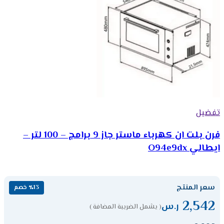
تفضيل
فرن بلت ان كهرباء ماستر جاز 9 برامج – 100 لتر –
ايطالي O94e9dx
سعر المنتج
٪13 خصم
2,542
ر.س
( يشمل الضريبة المضافة )