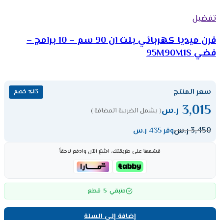
تفضيل
فرن ميديا كهربائي بلت ان 90 سم – 10 برامج –
فضي 95M90M1S
سعر المنتج
٪13 خصم
3,015
ر.س
( يشمل الضريبة المضافة )
3,450
ر.س
وفر 435 ر.س
قسّمها على طريقتك، اشترِ الآن وادفع لاحقاً
5
متبقي
قطع
إضافة إلى السلة