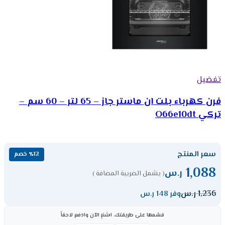
تفضيل
فرن كهرباء بلت ان ماستر جاز – 65 لتر – 60 سم –
تركي O66e10dt
سعر المنتج
٪12 خصم
1,088
ر.س
( يشمل الضريبة المضافة )
1,236
ر.س
وفر 148 ر.س
قسّمها على طريقتك، اشترِ الآن وادفع لاحقاً