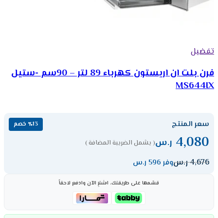
تفضيل
فرن بلت ان اريستون كهرباء 89 لتر – 90سم -ستيل
MS644IX
سعر المنتج
٪13 خصم
4,080
ر.س
( يشمل الضريبة المضافة )
4,676
ر.س
وفر 596 ر.س
قسّمها على طريقتك، اشترِ الآن وادفع لاحقاً