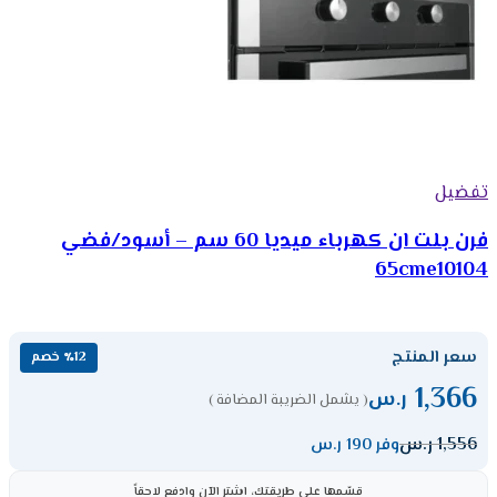
تفضيل
فرن بلت ان كهرباء ميديا 60 سم – أسود/فضي
65cme10104
سعر المنتج
٪12 خصم
1,366
ر.س
( يشمل الضريبة المضافة )
1,556
ر.س
وفر 190 ر.س
قسّمها على طريقتك، اشترِ الآن وادفع لاحقاً