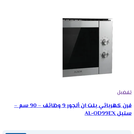
تفضيل
فرن كهربائي بلت ان ألجور 9 وظائف – 90 سم –
ستيل AL-OD99EX