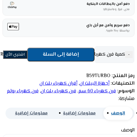
دفع آمن بالبطاقات البنكية
مدى، فيزا، وماستركارد
دفع سريع وآمن مع أبل باي
بواسطة Apple Pay
كمية فرن كهرباء بلت ان بولم 60 سم – 9 وظائف – ستيل B59TURBO
إضافة إلى السلة
-
اشتري الأن
رمز المنتج:
B59TURBO
التصنيفات:
أجهزة البيلت ان
,
أفران كهرباء بلت ان
الوسوم:
فرن كهرباء 60 سم
,
فرن كهرباء بلت ان
,
فرن كهرباء بولم
مشاركة:
الوصف
معلومات إضافية
معلومات إضافية
الوصف