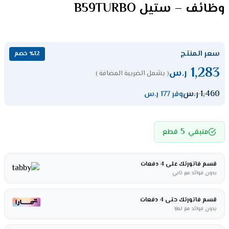
وظائف – ستيل B59TURBO
سعر المنتج
٪12 خصم
1,283
ر.س
( يشمل الضريبة المضافة )
1,460
ر.س
وفر 177 ر.س
5
متبقي
قطع
قسم فاتورتك على 4 دفعات
بدون فوائد مع تابي
قسم فاتورتك حتى 4 دفعات
بدون فوائد مع تمارا