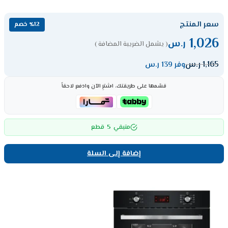
سعر المنتج
٪12 خصم
1,026
ر.س
( يشمل الضريبة المضافة )
1,165
ر.س
وفر 139 ر.س
قسّمها على طريقتك، اشترِ الآن وادفع لاحقاً
5
متبقي
قطع
إضافة إلى السلة