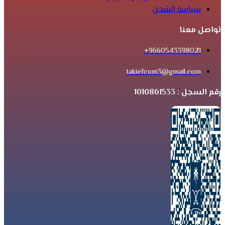
سياسة الشحن
تواصل معنا
9660543398021+
takiefcom3@gmail.com
رقم السجل : 1010861533