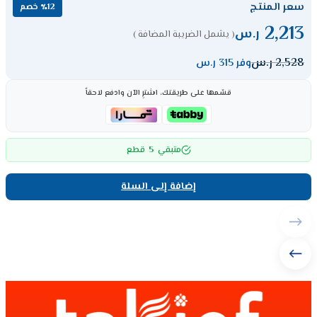
سعر المنتج
٪12 خصم
2,213
ر.س
( يشمل الضريبة المضافة )
2,528
ر.س
وفر 315 ر.س
قسّمها على طريقتك، اشترِ الآن وادفع لاحقاً
5
متبقي
قطع
إضافة إلى السلة