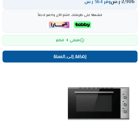
2,906
ر.س
وفر 364 ر.س
قسّمها على طريقتك، اشترِ الآن وادفع لاحقاً
4
متبقي
قطع
إضافة إلى السلة