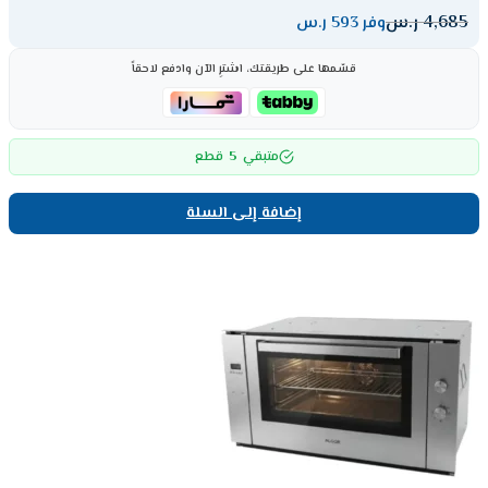
4,685
ر.س
وفر 593 ر.س
قسّمها على طريقتك، اشترِ الآن وادفع لاحقاً
5
متبقي
قطع
إضافة إلى السلة