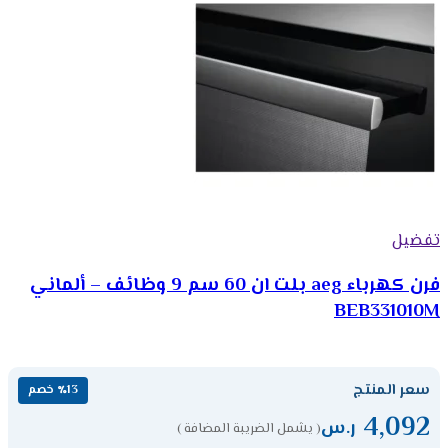
تفضيل
فرن كهرباء aeg بلت ان 60 سم 9 وظائف – ألماني
BEB331010M
سعر المنتج
٪13 خصم
4,092
ر.س
( يشمل الضريبة المضافة )