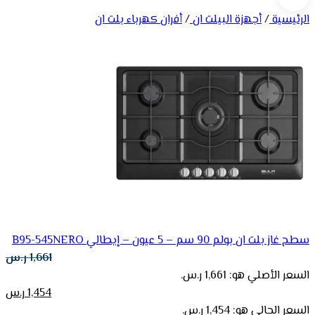
الرئيسية
/
أجهزة البيلت ان
/
أفران كهرباء بلت ان
سطح غاز بلت ان بولم 90 سم – 5 عيون – إيطالي B95-545NERO
1,661
ر.س
السعر الأصلي هو: 1,661 ر.س.
1,454
ر.س
السعر الحالي هو: 1,454 ر.س.