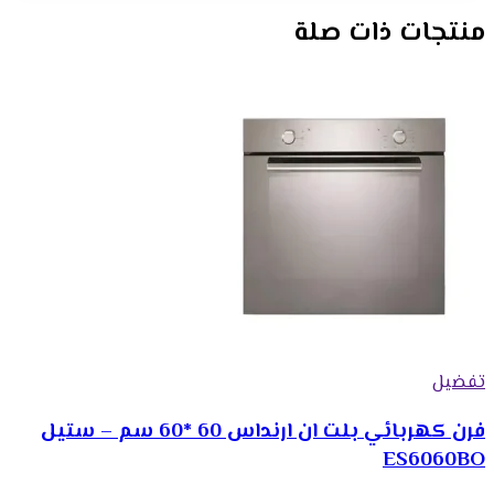
منتجات ذات صلة
تفضيل
فرن كهربائي بلت ان ارنداس 60 *60 سم – ستيل
ES6060BO