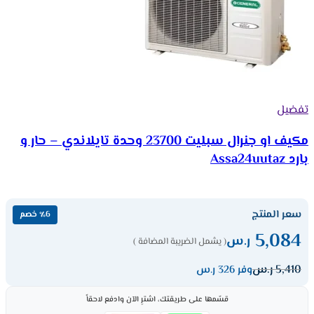
تفضيل
مكيف او جنرال سبليت 23700 وحدة تايلاندي – حار و
بارد Assa24uutaz
سعر المنتج
٪6 خصم
5,084
ر.س
( يشمل الضريبة المضافة )
5,410
ر.س
وفر 326 ر.س
قسّمها على طريقتك، اشترِ الآن وادفع لاحقاً