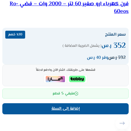
فرن كهرباء ارو صغير 60 لتر – 2000 وات – فضي Ro-
60eos
سعر المنتج
٪10 خصم
352
ر.س
( يشمل الضريبة المضافة )
392
ر.س
وفر 40 ر.س
قسّمها على طريقتك، اشترِ الآن وادفع لاحقاً
5
متبقي
قطع
إضافة إلى السلة