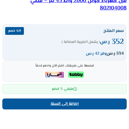
فرن كهرباء كولن 2000 واط 45 لتر – فضي
802104008
سعر المنتج
٪11 خصم
352
ر.س
( يشمل الضريبة المضافة )
394
ر.س
وفر 42 ر.س
قسّمها على طريقتك، اشترِ الآن وادفع لاحقاً
5
متبقي
قطع
إضافة إلى السلة