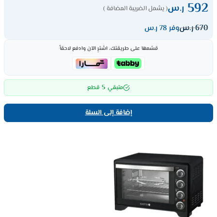
592
ر.س
( يشمل الضريبة المضافة )
670
ر.س
وفر 78 ر.س
قسّمها على طريقتك، اشترِ الآن وادفع لاحقاً
5
متبقي
قطع
إضافة إلى السلة