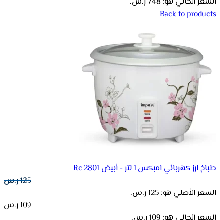
السعر الحالي هو: 748 ر.س.
Back to products
طباخ ارز كهربائي امبكس 1 لتر - أبيض Rc 2801
125
ر.س
السعر الأصلي هو: 125 ر.س.
109
ر.س
السعر الحالي هو: 109 ر.س.