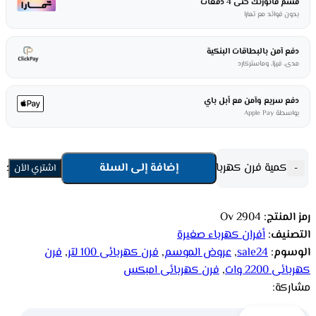
قسم فاتورتك حتى 4 دفعات
بدون فوائد مع تمارا
دفع آمن بالبطاقات البنكية
مدى، فيزا، وماستركارد
دفع سريع وآمن مع أبل باي
بواسطة Apple Pay
كمية فرن كهربائي 100 لتر امبكس مع شواية 2200 وات - أسود
إضافة إلى السلة
-
اشتري الأن
رمز المنتج:
Ov 2904
التصنيف:
أفران كهرباء صغيرة
الوسوم:
sale24
,
عروض الموسم
,
فرن كهربائى 100 لتر
,
فرن
كهربائى 2200 وات
,
فرن كهربائى امبكس
مشاركة: