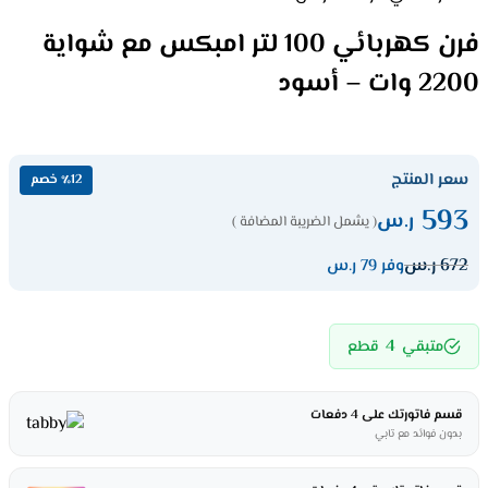
فرن كهربائي 100 لتر امبكس مع شواية
2200 وات – أسود
سعر المنتج
٪12 خصم
593
ر.س
( يشمل الضريبة المضافة )
672
ر.س
وفر 79 ر.س
4
متبقي
قطع
قسم فاتورتك على 4 دفعات
بدون فوائد مع تابي