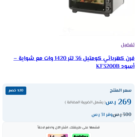
تفضيل
فرن كهربائي كومتيل 36 لتر 1420 وات مع شواية –
أسود KF3200B
سعر المنتج
٪10 خصم
269
ر.س
( يشمل الضريبة المضافة )
300
ر.س
وفر 31 ر.س
قسّمها على طريقتك، اشترِ الآن وادفع لاحقاً