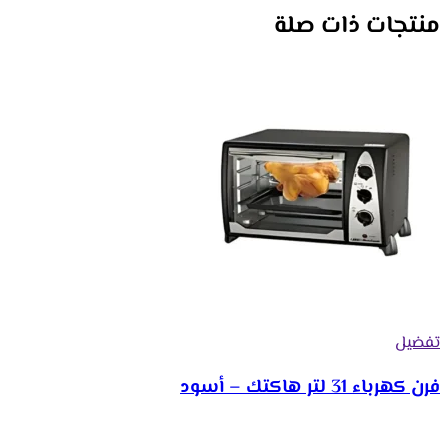
منتجات ذات صلة
تفضيل
فرن كهرباء 31 لتر هاكتك – أسود