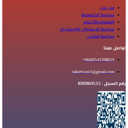
من نحن
سياسة الخصوصية
الشروط والأحكام
سياسة الاستبدال والإسترجاع
سياسة الشحن
تواصل معنا
9660543398021+
takiefcom3@gmail.com
رقم السجل : 1010861533