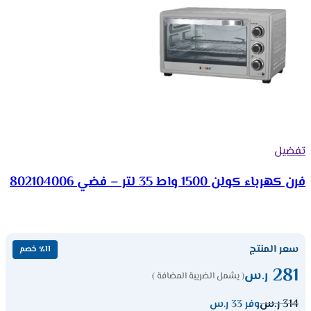
تفضيل
فرن كهرباء كولن 1500 واط 35 لتر – فضي 802104006
سعر المنتج
٪11 خصم
281
ر.س
( يشمل الضريبة المضافة )
314
ر.س
وفر 33 ر.س