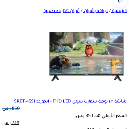
الرئيسية
/
مواقد وأفران
/
أفران كهرباء صغيرة
شاشة ٤٣ بوصة سمارت سرين FHD LED - اندوريد SRET-43S1
850
ر.س
السعر الأصلي هو: 850 ر.س.
748
ر.س