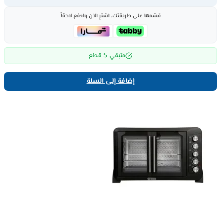
قسّمها على طريقتك، اشترِ الآن وادفع لاحقاً
5
متبقي
قطع
إضافة إلى السلة