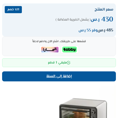
سعر المنتج
٪11 خصم
430
ر.س
( يشمل الضريبة المضافة )
485
ر.س
وفر 55 ر.س
قسّمها على طريقتك، اشترِ الآن وادفع لاحقاً
1
متبقي
قطع
إضافة إلى السلة