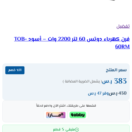
تفضيل
فرن كهرباء دوتس 60 لتر 2200 وات – أسود TOB-
60RM
سعر المنتج
٪11 خصم
383
ر.س
( يشمل الضريبة المضافة )
430
ر.س
وفر 47 ر.س
قسّمها على طريقتك، اشترِ الآن وادفع لاحقاً
5
متبقي
قطع