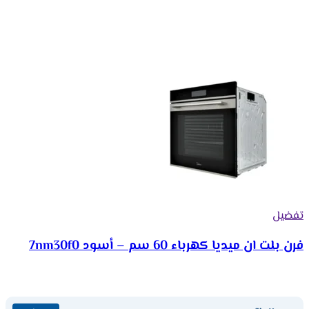
تفضيل
فرن بلت ان ميديا كهرباء 60 سم – أسود 7nm30f0