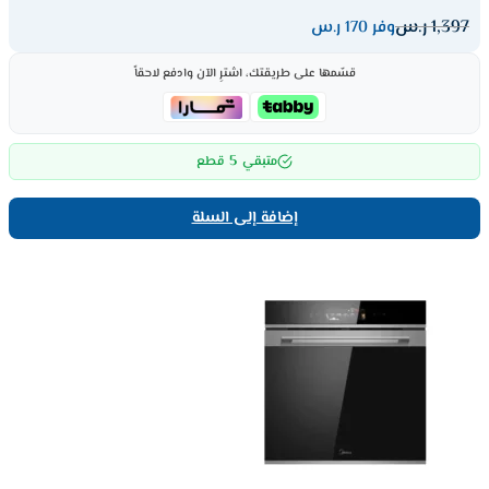
1,397
ر.س
وفر 170 ر.س
قسّمها على طريقتك، اشترِ الآن وادفع لاحقاً
5
متبقي
قطع
إضافة إلى السلة