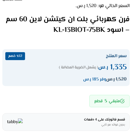
السعر الحالي هو: 1,520 ر.س.
فرن كهربائي بلت ان كيتشن لاين 60 سم
– اسود KL-13BIOT-75BK
سعر المنتج
٪12 خصم
1,335
ر.س
( يشمل الضريبة المضافة )
1,520
ر.س
وفر 185 ر.س
5
متبقي
قطع
قسم فاتورتك على 4 دفعات
بدون فوائد مع تابي