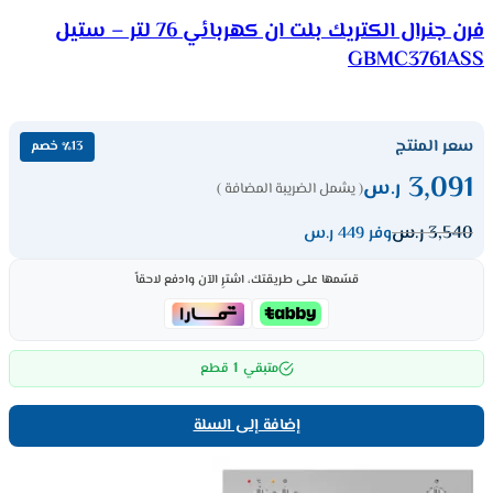
فرن جنرال الكتريك بلت ان كهربائي 76 لتر – ستيل
GBMC3761ASS
سعر المنتج
٪13 خصم
3,091
ر.س
( يشمل الضريبة المضافة )
3,540
ر.س
وفر 449 ر.س
قسّمها على طريقتك، اشترِ الآن وادفع لاحقاً
1
متبقي
قطع
إضافة إلى السلة