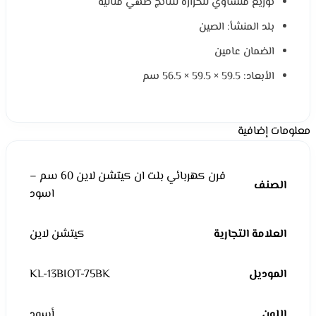
توزيع متساوي للحرارة لنتائج طهي مثالية
بلد المنشأ: الصين
الضمان عامين
الأبعاد: 59.5 × 59.5 × 56.5 سم
معلومات إضافية
فرن كهربائي بلت ان كيتشن لاين 60 سم –
الصنف
اسود
العلامة التجارية
كيتشن لاين
الموديل
KL-13BIOT-75BK
اللون
أسود