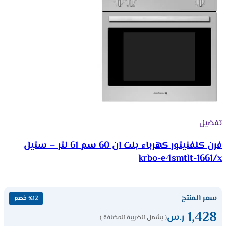
تفضيل
فرن كلفنيتور كهرباء بلت ان 60 سم 61 لتر – ستيل
krbo-e4smtlt-1661/x
سعر المنتج
٪12 خصم
1,428
ر.س
( يشمل الضريبة المضافة )