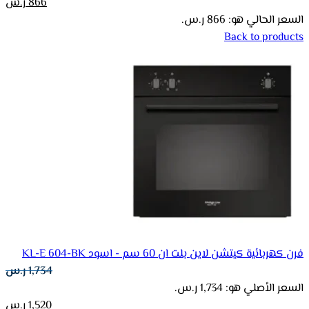
866
ر.س
السعر الحالي هو: 866 ر.س.
Back to products
فرن كهربائية كيتشن لاين بلت ان 60 سم - اسود KL-E 604-BK
1,734
ر.س
السعر الأصلي هو: 1,734 ر.س.
1,520
ر.س