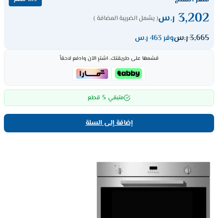
3,202
ر.س
( يشمل الضريبة المضافة )
3,665
ر.س
وفر 463 ر.س
قسّمها على طريقتك، اشترِ الآن وادفع لاحقاً
5
متبقي
قطع
إضافة إلى السلة