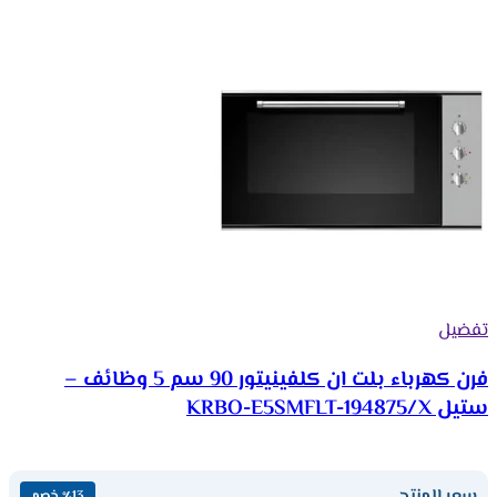
تفضيل
فرن كهرباء بلت ان كلفينيتور 90 سم 5 وظائف –
ستيل KRBO-E5SMFLT-194875/X
سعر المنتج
٪13 خصم