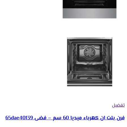
تفضيل
فرن بلت ان كهرباء ميديا 60 سم – فضى 65dae40139