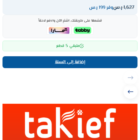
1,627
ر.س
وفر 199 ر.س
قسّمها على طريقتك، اشترِ الآن وادفع لاحقاً
5
متبقي
قطع
إضافة إلى السلة