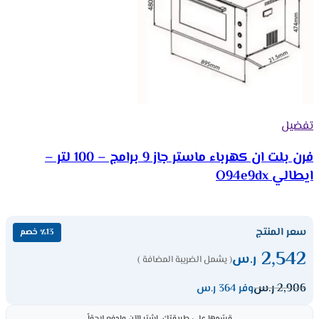
تفضيل
فرن بلت ان كهرباء ماستر جاز 9 برامج – 100 لتر –
ايطالي O94e9dx
سعر المنتج
٪13 خصم
2,542
ر.س
( يشمل الضريبة المضافة )
2,906
ر.س
وفر 364 ر.س
قسّمها على طريقتك، اشترِ الآن وادفع لاحقاً