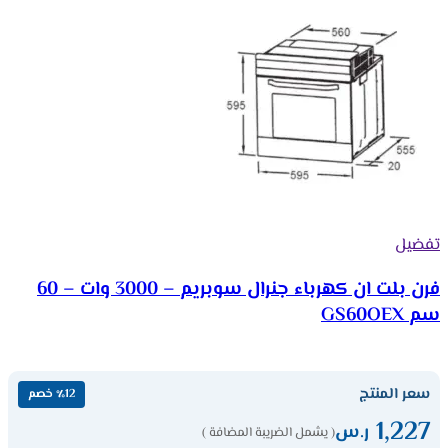
تفضيل
فرن بلت ان كهرباء جنرال سوبريم – 3000 وات – 60
سم GS60OEX
سعر المنتج
٪12 خصم
1,227
ر.س
( يشمل الضريبة المضافة )