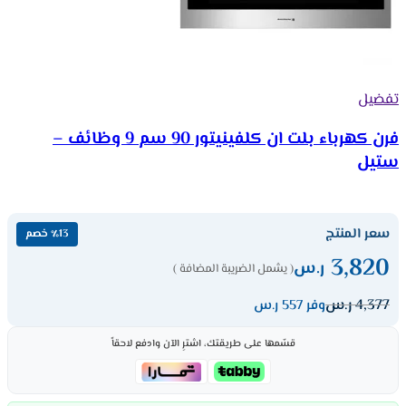
تفضيل
فرن كهرباء بلت ان كلفينيتور 90 سم 9 وظائف –
ستيل
سعر المنتج
٪13 خصم
3,820
ر.س
( يشمل الضريبة المضافة )
4,377
ر.س
وفر 557 ر.س
قسّمها على طريقتك، اشترِ الآن وادفع لاحقاً