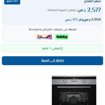
سعر المنتج
٪13 خصم
2,577
ر.س
( يشمل الضريبة المضافة )
2,950
ر.س
وفر 373 ر.س
قسّمها على طريقتك، اشترِ الآن وادفع لاحقاً
5
متبقي
قطع
إضافة إلى السلة