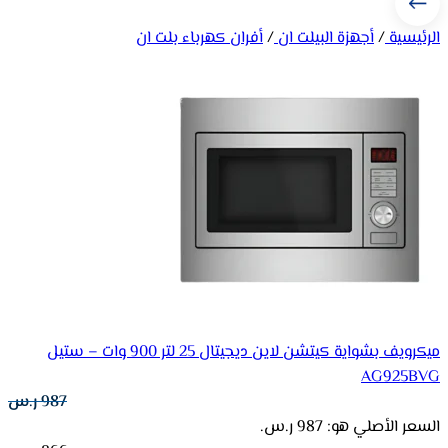
الرئيسية
/
أجهزة البيلت ان
/
أفران كهرباء بلت ان
ميكرويف بشواية كيتشن لاين ديجيتال 25 لتر 900 وات – ستيل
AG925BVG
987
ر.س
السعر الأصلي هو: 987 ر.س.