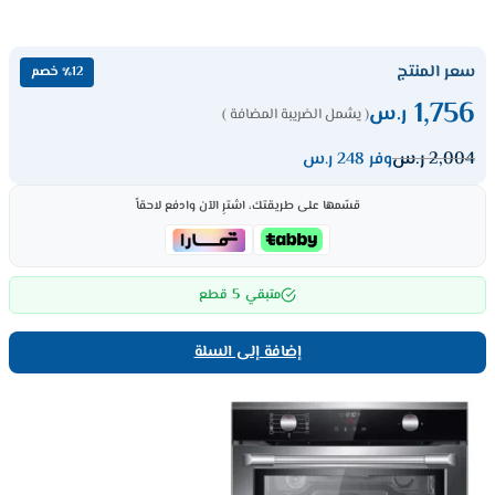
سعر المنتج
٪12 خصم
1,756
ر.س
( يشمل الضريبة المضافة )
2,004
ر.س
وفر 248 ر.س
قسّمها على طريقتك، اشترِ الآن وادفع لاحقاً
5
متبقي
قطع
إضافة إلى السلة