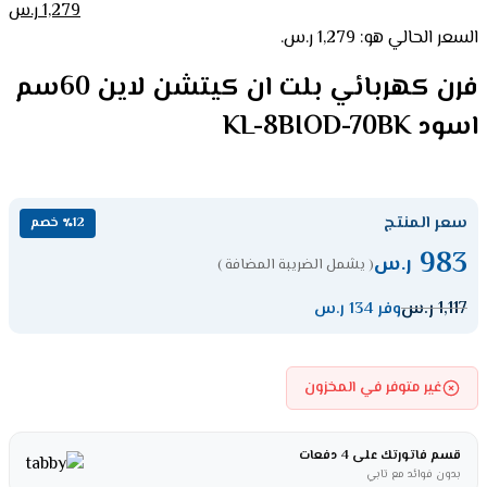
1,279
ر.س
السعر الحالي هو: 1,279 ر.س.
فرن كهربائي بلت ان كيتشن لاين 60سم
اسود KL-8BIOD-70BK
سعر المنتج
٪12 خصم
983
ر.س
( يشمل الضريبة المضافة )
1,117
ر.س
وفر 134 ر.س
غير متوفر في المخزون
قسم فاتورتك على 4 دفعات
بدون فوائد مع تابي