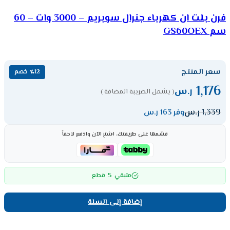
فرن بلت ان كهرباء جنرال سوبريم – 3000 وات – 60
سم GS60OEX
سعر المنتج
٪12 خصم
1,176
ر.س
( يشمل الضريبة المضافة )
1,339
ر.س
وفر 163 ر.س
قسّمها على طريقتك، اشترِ الآن وادفع لاحقاً
5
متبقي
قطع
إضافة إلى السلة