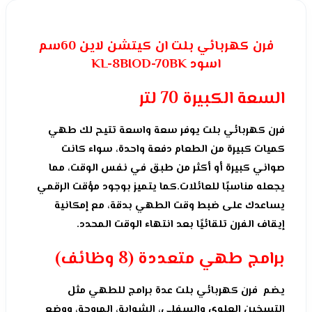
فرن كهربائي بلت ان كيتشن لاين 60سم
اسود KL-8BIOD-70BK
السعة الكبيرة 70 لتر
فرن كهربائي بلت يوفر سعة واسعة تتيح لك طهي
كميات كبيرة من الطعام دفعة واحدة، سواء كانت
صواني كبيرة أو أكثر من طبق في نفس الوقت، مما
يجعله مناسبًا للعائلات.كما يتميز بوجود مؤقت الرقمي
يساعدك على ضبط وقت الطهي بدقة، مع إمكانية
إيقاف الفرن تلقائيًا بعد انتهاء الوقت المحدد.
برامج طهي متعددة (8 وظائف)
يضم فرن كهربائي بلت عدة برامج للطهي مثل
التسخين العلوي والسفلي، الشواية، المروحة، ووضع