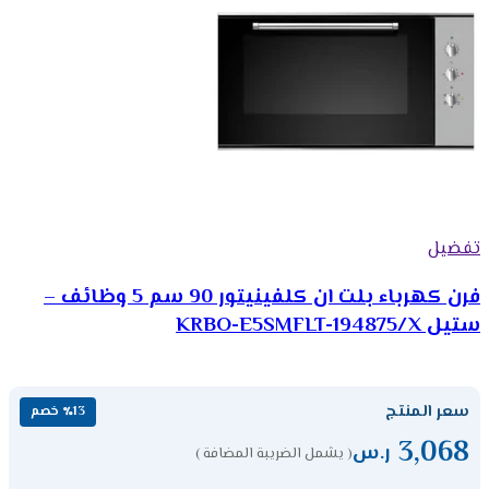
تفضيل
فرن كهرباء بلت ان كلفينيتور 90 سم 5 وظائف –
ستيل KRBO-E5SMFLT-194875/X
سعر المنتج
٪13 خصم
3,068
ر.س
( يشمل الضريبة المضافة )