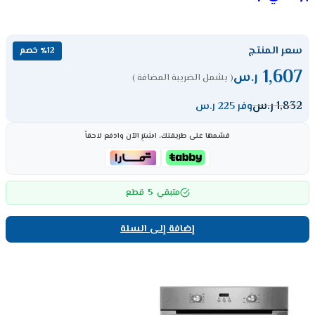
سعر المنتج
٪12 خصم
1,607
ر.س
( يشمل الضريبة المضافة )
1,832
ر.س
وفر 225 ر.س
قسّمها على طريقتك، اشترِ الآن وادفع لاحقاً
5
متبقي
قطع
إضافة إلى السلة