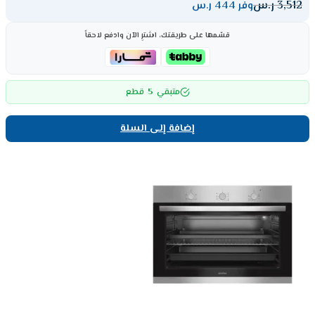
3,512
ر.س
وفر 444 ر.س
قسّمها على طريقتك، اشترِ الآن وادفع لاحقاً
5
متبقي
قطع
إضافة إلى السلة