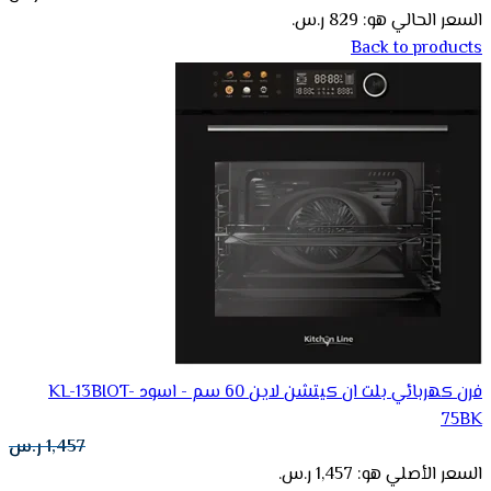
السعر الحالي هو: 829 ر.س.
Back to products
فرن كهربائي بلت ان كيتشن لاين 60 سم - اسود KL-13BIOT-
75BK
1,457
ر.س
السعر الأصلي هو: 1,457 ر.س.