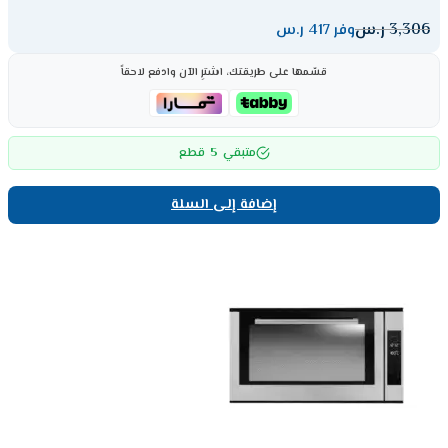
3,306
ر.س
وفر 417 ر.س
قسّمها على طريقتك، اشترِ الآن وادفع لاحقاً
5
متبقي
قطع
إضافة إلى السلة