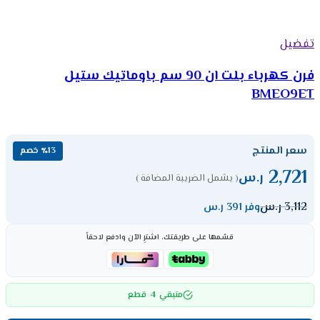
تفضيل
فرن كهرباء بلت ان 90 سم باوماتيك ستيل
BMEO9ET
سعر المنتج
٪13 خصم
2,721
ر.س
( يشمل الضريبة المضافة )
3,112
ر.س
وفر 391 ر.س
قسّمها على طريقتك، اشترِ الآن وادفع لاحقاً
4
متبقي
قطع