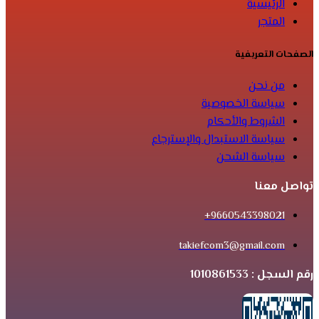
الرئيسية
المتجر
الصفحات التعريفية
من نحن
سياسة الخصوصية
الشروط والأحكام
سياسة الاستبدال والإسترجاع
سياسة الشحن
تواصل معنا
9660543398021+
takiefcom3@gmail.com
رقم السجل : 1010861533