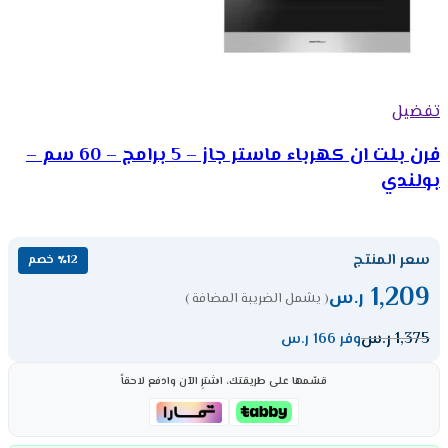
تفضيل
فرن بلت ان كهرباء ماستر جاز – 5 برامج – 60 سم –
بولندي
سعر المنتج
٪12 خصم
1,209
ر.س
( يشمل الضريبة المضافة )
1,375
ر.س
وفر 166 ر.س
قسّمها على طريقتك، اشترِ الآن وادفع لاحقاً