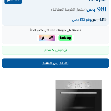
سعر المنتج
٪12 خصم
981
ر.س
( يشمل الضريبة المضافة )
1,113
ر.س
وفر 132 ر.س
قسّمها على طريقتك، اشترِ الآن وادفع لاحقاً
5
متبقي
قطع
إضافة إلى السلة