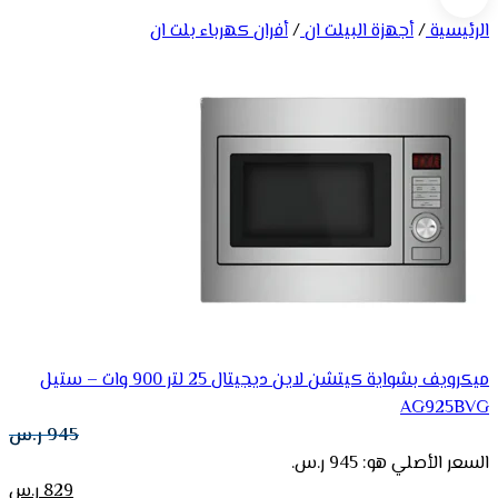
الرئيسية
/
أجهزة البيلت ان
/
أفران كهرباء بلت ان
ميكرويف بشواية كيتشن لاين ديجيتال 25 لتر 900 وات – ستيل
AG925BVG
945
ر.س
السعر الأصلي هو: 945 ر.س.
829
ر.س