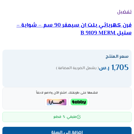
تفضيل
فرن كهربائي بلت ان سيمفر 90 سم – شواية –
ستيل B 9109 MERM
سعر المنتج
1,705
ر.س
( يشمل الضريبة المضافة )
قسّمها على طريقتك، اشترِ الآن وادفع لاحقاً
5
متبقي
قطع
إضافة إلى السلة