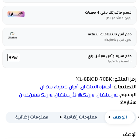
قسم فاتورتك حتى 4 دفعات
بدون فوائد مع تمارا
دفع آمن بالبطاقات البنكية
مدى، فيزا، وماستركارد
دفع سريع وآمن مع أبل باي
بواسطة Apple Pay
رمز المنتج:
KL-8BIOD-70BK
التصنيفات:
أجهزة البيلت ان
,
أفران كهرباء بلت ان
الوسوم:
فرن بلت ان
,
فرن كهربائي بلت ان
,
فرن كيتشن لاين
مشاركة:
الوصف
معلومات إضافية
معلومات إضافية
الوصف