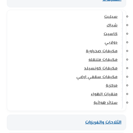
سبليت
شباك
كاسيت
دولابي
مكيفات صحراوية
مكيفات متنقله
مكيفات كونسيلد
مكيفات سقفي ارضي
مركزية
منقيات الهواء
ستائر هوائية
الثلاجات والفريزرات