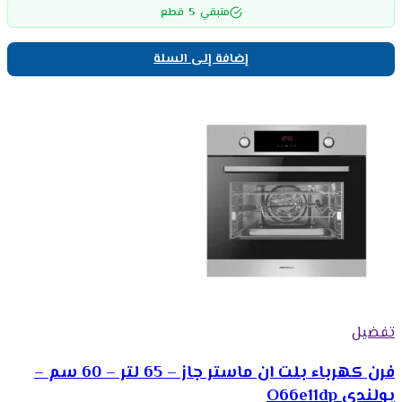
5
متبقي
قطع
إضافة إلى السلة
تفضيل
فرن كهرباء بلت ان ماستر جاز – 65 لتر – 60 سم –
بولندي O66e11dp