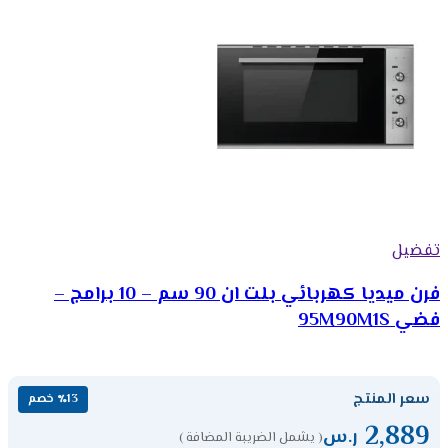
تفضيل
فرن ميديا كهربائي بلت ان 90 سم – 10 برامج –
فضي 95M90M1S
سعر المنتج
٪13 خصم
2,889
ر.س
( يشمل الضريبة المضافة )