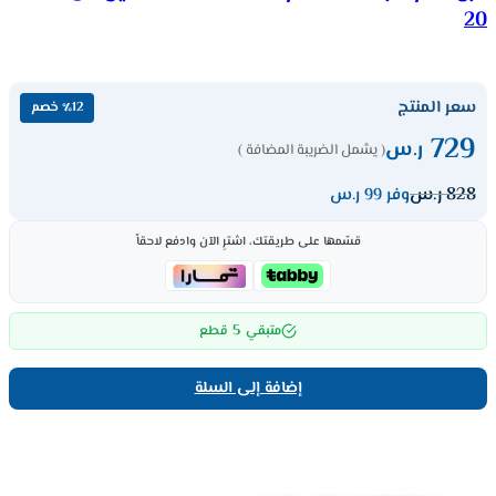
20
سعر المنتج
٪12 خصم
729
ر.س
( يشمل الضريبة المضافة )
828
ر.س
وفر 99 ر.س
قسّمها على طريقتك، اشترِ الآن وادفع لاحقاً
5
متبقي
قطع
إضافة إلى السلة