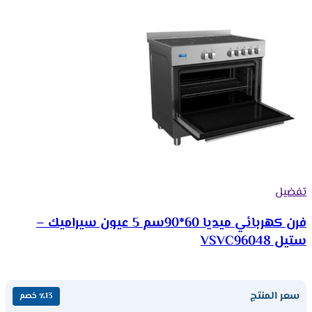
تفضيل
فرن كهربائي ميديا 60*90سم 5 عيون سيراميك –
ستيل VSVC96048
سعر المنتج
٪13 خصم