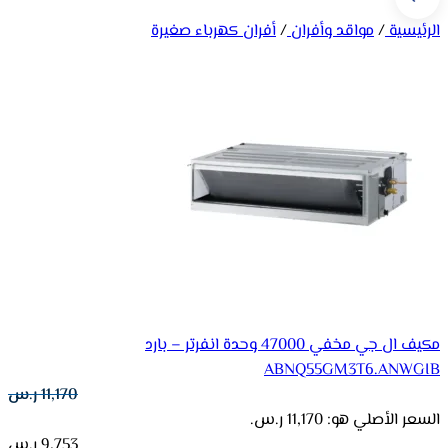
الرئيسية
/
مواقد وأفران
/
أفران كهرباء صغيرة
مكيف ال جي مخفي 47000 وحدة انفرتر – بارد
ABNQ55GM3T6.ANWGIB
11,170
ر.س
السعر الأصلي هو: 11,170 ر.س.
9,753
ر.س