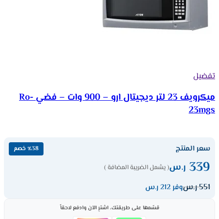
تفضيل
ميكرويف 23 لتر ديجيتال ارو – 900 وات – فضي Ro-
23mgs
سعر المنتج
٪38 خصم
339
ر.س
( يشمل الضريبة المضافة )
551
ر.س
وفر 212 ر.س
قسّمها على طريقتك، اشترِ الآن وادفع لاحقاً