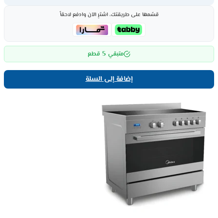
قسّمها على طريقتك، اشترِ الآن وادفع لاحقاً
5
متبقي
قطع
إضافة إلى السلة