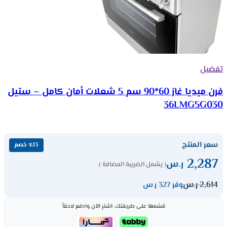
تفضيل
فرن ميديا غاز 60*90 سم 5 شعلات أمان كامل – ستيل
36LMG5G030
سعر المنتج
٪13 خصم
2,287
ر.س
( يشمل الضريبة المضافة )
2,614
ر.س
وفر 327 ر.س
قسّمها على طريقتك، اشترِ الآن وادفع لاحقاً