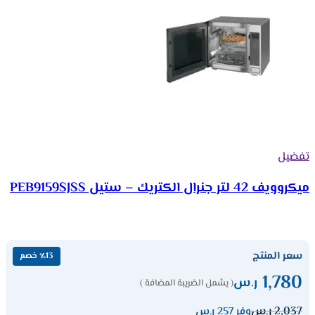
تفضيل
ميكروويف 42 لتر جنرال الكتريك – ستيل PEB9159SJSS
سعر المنتج
٪13 خصم
1,780
ر.س
( يشمل الضريبة المضافة )
2,037
ر.س
وفر 257 ر.س