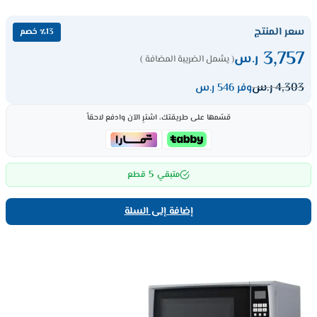
سعر المنتج
٪13 خصم
3,757
ر.س
( يشمل الضريبة المضافة )
4,303
ر.س
وفر 546 ر.س
قسّمها على طريقتك، اشترِ الآن وادفع لاحقاً
5
متبقي
قطع
إضافة إلى السلة