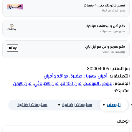
قسم فاتورتك حتى 4 دفعات
بدون فوائد مع تمارا
دفع آمن بالبطاقات البنكية
مدى، فيزا، وماستركارد
دفع سريع وآمن مع أبل باي
بواسطة Apple Pay
رمز المنتج:
802104005
التصنيفات:
أفران كهرباء صغيرة
,
مواقد وأفران
الوسوم:
عروض الموسم
,
فرن 100 لتر
,
فرن كهربائي
,
قرن كولن
مشاركة:
الوصف
معلومات إضافية
معلومات إضافية
الوصف