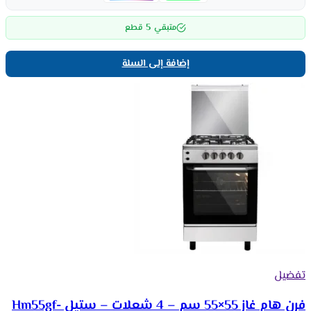
5
متبقي
قطع
إضافة إلى السلة
تفضيل
فرن هام غاز 55×55 سم – 4 شعلات – ستيل Hm55gf-