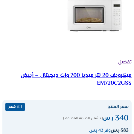
تفضيل
ميكرويف 20 لتر ميديا 700 وات ديجيتال – أبيض
EM720C2GSS
سعر المنتج
٪11 خصم
340
ر.س
( يشمل الضريبة المضافة )
382
ر.س
وفر 42 ر.س