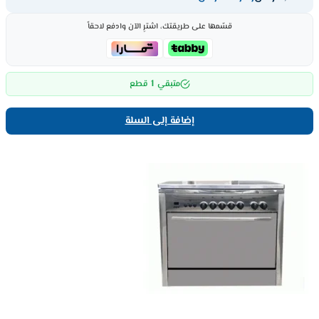
قسّمها على طريقتك، اشترِ الآن وادفع لاحقاً
1
متبقي
قطع
إضافة إلى السلة