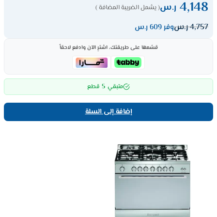
4,148
ر.س
( يشمل الضريبة المضافة )
4,757
ر.س
وفر 609 ر.س
قسّمها على طريقتك، اشترِ الآن وادفع لاحقاً
5
متبقي
قطع
إضافة إلى السلة