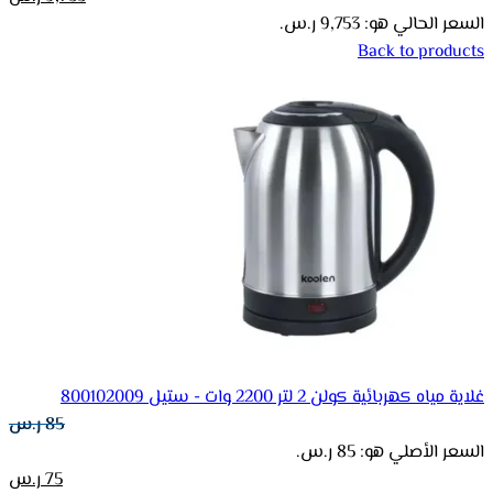
السعر الحالي هو: 9,753 ر.س.
Back to products
غلاية مياه كهربائية كولن 2 لتر 2200 وات - ستيل 800102009
85
ر.س
السعر الأصلي هو: 85 ر.س.
75
ر.س