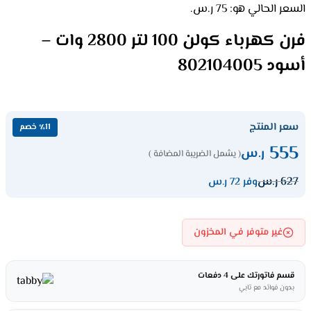
السعر الحالي هو: 75 ر.س.
فرن كهرباء كولن 100 لتر 2800 وات –
أسود 802104005
سعر المنتج
٪11 خصم
555
ر.س
( يشمل الضريبة المضافة )
627
ر.س
وفر 72 ر.س
غير متوفر في المخزون
قسم فاتورتك على 4 دفعات
بدون فوائد مع تابي