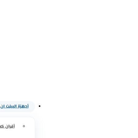
أجهزة البيلت ان
أفران كه