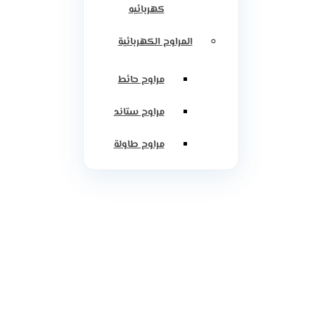
كهربائيه
المراوح الكهربائية
مراوح حائط
مراوح ستاند
مراوح طاولة