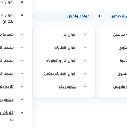
أفران غاز
أفران غا
 & صحون
مواقد وأفران
بلت ان
 حوضين
افران غاز
شفاط بل
علوي
أفران كهرباء
سطح كه
امية
أفران غاز و كهرباء
سطح غاز
صحون
أفران كهرباء صغيرة
سطح غاز
 ملابس
ميكروويف
ثلاجه بل
ميكرووي
قلايات 
ان