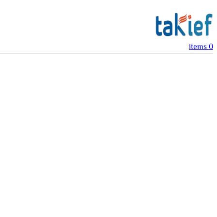
items
0