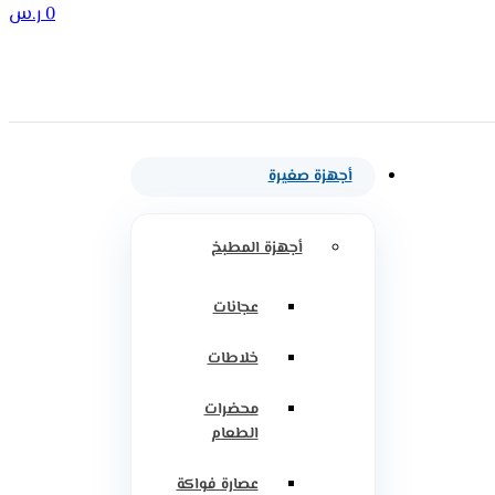
0
ر.س
أجهزة صغيرة
أجهزة المطبخ
عجانات
خلاطات
محضرات
الطعام
عصارة فواكة