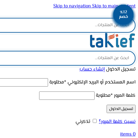
Skip to navigation
Skip to main content
٪38
٪12
٪13
٪12
٪13
٪10
٪12
٪11
٪11
ADD ANYTHING HERE OR JUST REMOVE IT…
خصم
خصم
خصم
خصم
خصم
خصم
خصم
خصم
خصم
تسجيل الدخول
إنشاء حساب
اسم المستخدم أو البريد الإلكتروني
*
مطلوبة
كلمة المرور
*
مطلوبة
تسجيل الدخول
نسيت كلمة المرور؟
تذكرني
items
0