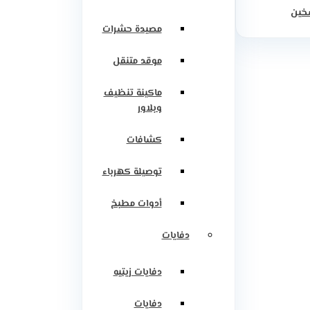
سخين
مصيدة حشرات
موقد متنقل
ماكينة تنظيف
وبلاور
كشافات
توصيلة كهرباء
أدوات مطبخ
دفايات
دفايات زيتيه
دفايات