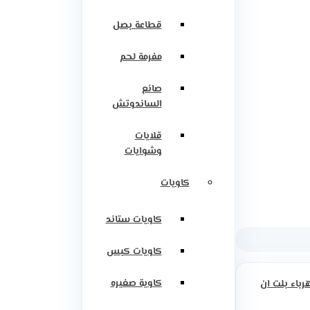
قطاعة بصل
مفرمة لحم
صانع
الساندوتش
قلايات
وشوايات
كاويات
كاويات ستاند
كاويات كبس
كاوية صغيره
رباء بلت ان