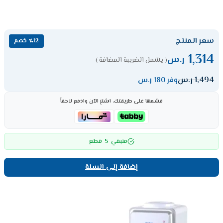
سعر المنتج
٪12 خصم
1,314
ر.س
( يشمل الضريبة المضافة )
1,494
ر.س
وفر 180 ر.س
قسّمها على طريقتك، اشترِ الآن وادفع لاحقاً
5
متبقي
قطع
إضافة إلى السلة