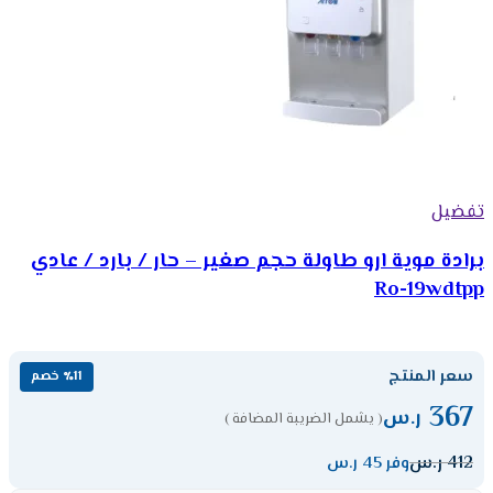
تفضيل
برادة موية ارو طاولة حجم صغير – حار / بارد / عادي
Ro-19wdtpp
سعر المنتج
٪11 خصم
367
ر.س
( يشمل الضريبة المضافة )
412
ر.س
وفر 45 ر.س