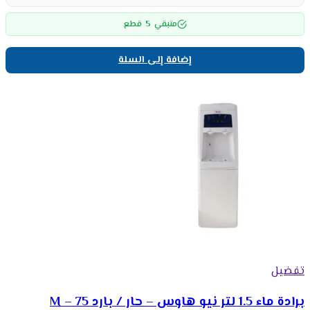
5
متبقي
قطع
إضافة إلى السلة
تفضيل
برادة ماء 1.5 لتر نيو هاوس – حار / بارد M – 75