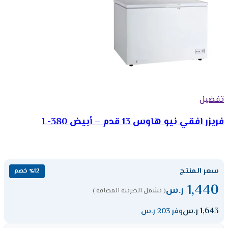
تفضيل
فريزر افقي نيو هاوس 13 قدم – أبيض 380-L
سعر المنتج
٪12 خصم
1,440
ر.س
( يشمل الضريبة المضافة )
1,643
ر.س
وفر 203 ر.س