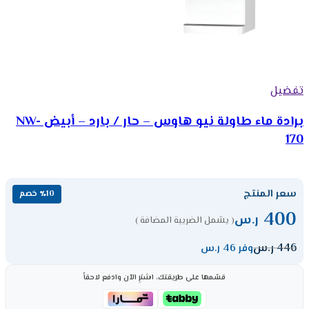
تفضيل
برادة ماء طاولة نيو هاوس – حار / بارد – أبيض NW-
170
سعر المنتج
٪10 خصم
400
ر.س
( يشمل الضريبة المضافة )
446
ر.س
وفر 46 ر.س
قسّمها على طريقتك، اشترِ الآن وادفع لاحقاً