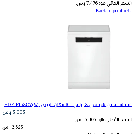
السعر الحالي هو: 7,476 ر.س.
Back to products
غسالة صحون هيتاشى 8 برامج - 16 مكان -ابيض HDF-F168CV(W)
3,003
ر.س
السعر الأصلي هو: 3,003 ر.س.
2,625
ر.س