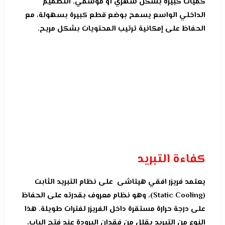
كميات كبيرة بشكل شهري أو موسمي. التصميم
الداخلي الواسع يسمح بوضع قطع كبيرة بسهولة، مع
الحفاظ على إمكانية ترتيب المحتويات بشكل مريح.
كفاءة التبريد
يعتمد فريزر افقي هيتاشى على نظام التبريد الثابت
(Static Cooling)، وهو نظام معروف بقدرته على الحفاظ
على درجة حرارة مستقرة داخل الفريزر لفترات طويلة. هذا
النوع من التبريد يقلل من فقدان البرودة عند فتح الباب،