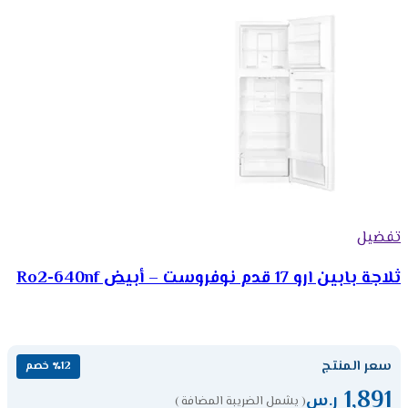
تفضيل
ثلاجة بابين ارو 17 قدم نوفروست – أبيض Ro2-640nf
سعر المنتج
٪12 خصم
1,891
ر.س
( يشمل الضريبة المضافة )