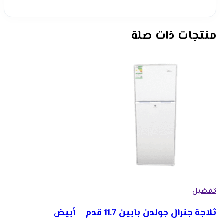
منتجات ذات صلة
تفضيل
ثلاجة جنرال جولدن بابين 11.7 قدم – أبيض