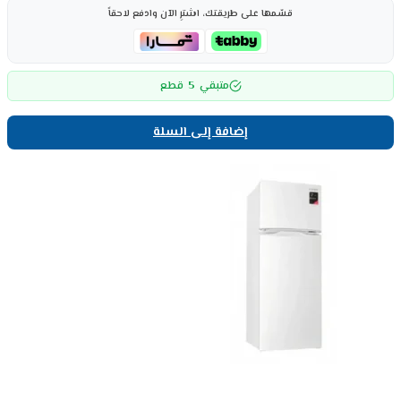
قسّمها على طريقتك، اشترِ الآن وادفع لاحقاً
5
متبقي
قطع
إضافة إلى السلة