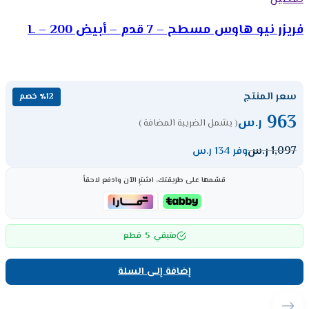
فريزر نيو هاوس مسطح – 7 قدم – أبيض 200 – L
سعر المنتج
٪12 خصم
963
ر.س
( يشمل الضريبة المضافة )
1,097
ر.س
وفر 134 ر.س
قسّمها على طريقتك، اشترِ الآن وادفع لاحقاً
5
متبقي
قطع
إضافة إلى السلة