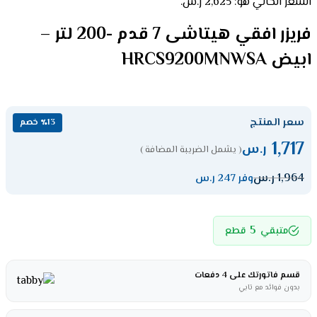
السعر الحالي هو: 2,625 ر.س.
فريزر افقي هيتاشى 7 قدم -200 لتر –
ابيض HRCS9200MNWSA
سعر المنتج
٪13 خصم
1,717
ر.س
( يشمل الضريبة المضافة )
1,964
ر.س
وفر 247 ر.س
5
متبقي
قطع
قسم فاتورتك على 4 دفعات
بدون فوائد مع تابي