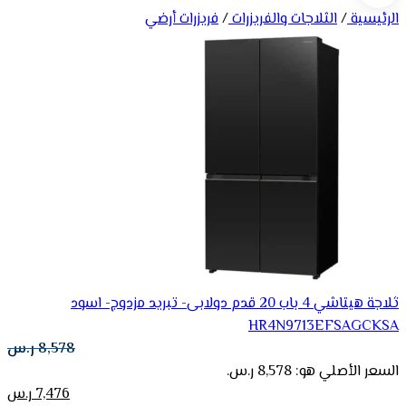
الرئيسية
/
الثلاجات والفريزرات
/
فريزرات أرضي
ثلاجة هيتاشي 4 باب 20 قدم دولابى- تبريد مزدوج- اسود
HR4N9713EFSAGCKSA
8,578
ر.س
السعر الأصلي هو: 8,578 ر.س.
7,476
ر.س