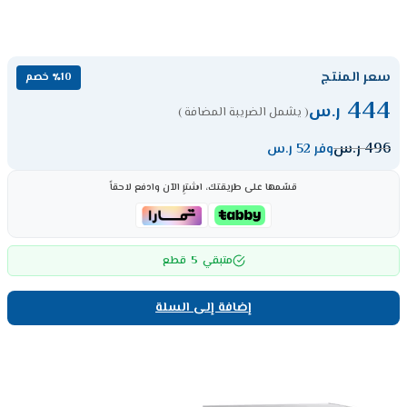
سعر المنتج
٪10 خصم
444
ر.س
( يشمل الضريبة المضافة )
496
ر.س
وفر 52 ر.س
قسّمها على طريقتك، اشترِ الآن وادفع لاحقاً
5
متبقي
قطع
إضافة إلى السلة