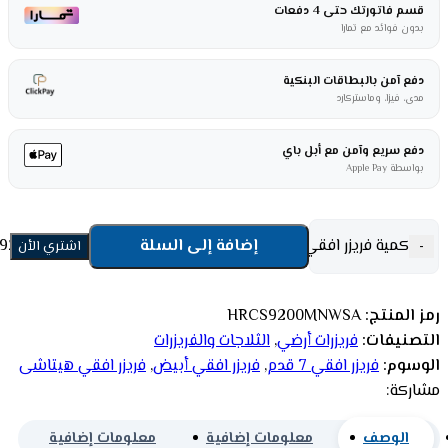
قسم فاتورتك حتى 4 دفعات
بدون فوائد مع تمارا
دفع آمن بالبطاقات البنكية
مدى، فيزا، وماستركارد
دفع سريع وآمن مع أبل باي
بواسطة Apple Pay
كمية فريزر افقي هيتاشى 7 قدم -200 لتر - ابيض HRCS9200MNWSA
إضافة إلى السلة
-
اشتري الأن
رمز المنتج:
HRCS9200MNWSA
التصنيفات:
فريزرات أرضي
,
الثلاجات والفريزرات
الوسوم:
فريزر افقي 7 قدم
,
فريزر افقي أبيض
,
فريزر افقي هيتاشى
مشاركة:
الوصف
معلومات إضافية
معلومات إضافية