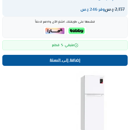
2,137
ر.س
وفر 246 ر.س
قسّمها على طريقتك، اشترِ الآن وادفع لاحقاً
5
متبقي
قطع
إضافة إلى السلة