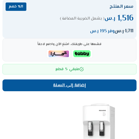
سعر المنتج
٪11 خصم
1,516
ر.س
( يشمل الضريبة المضافة )
1,711
ر.س
وفر 195 ر.س
قسّمها على طريقتك، اشترِ الآن وادفع لاحقاً
5
متبقي
قطع
إضافة إلى السلة