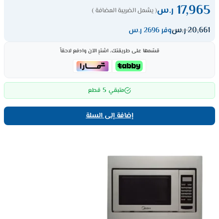
17,965
ر.س
( يشمل الضريبة المضافة )
20,661
ر.س
وفر 2696 ر.س
قسّمها على طريقتك، اشترِ الآن وادفع لاحقاً
5
متبقي
قطع
إضافة إلى السلة