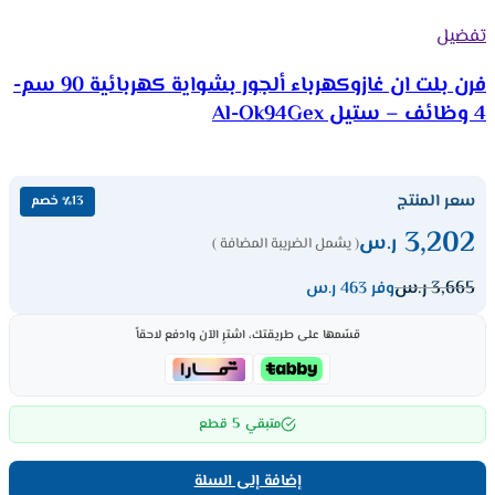
تفضيل
فرن بلت ان غازوكهرباء ألجور بشواية كهربائية 90 سم-
4 وظائف – ستيل Al-Ok94Gex
سعر المنتج
٪13 خصم
3,202
ر.س
( يشمل الضريبة المضافة )
3,665
ر.س
وفر 463 ر.س
قسّمها على طريقتك، اشترِ الآن وادفع لاحقاً
5
متبقي
قطع
إضافة إلى السلة