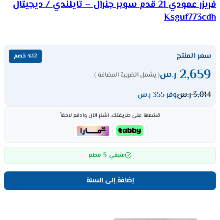
فريزر عمودي 21 قدم سوبر جنرال – تايلندي / ديجيتال
Ksguf773cdh
سعر المنتج
٪12 خصم
2,659
ر.س
( يشمل الضريبة المضافة )
3,014
ر.س
وفر 355 ر.س
قسّمها على طريقتك، اشترِ الآن وادفع لاحقاً
5
متبقي
قطع
إضافة إلى السلة