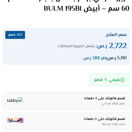
60 سم – أبيض BULM 195BI
سعر المنتج
٪12 خصم
2,722
ر.س
( يشمل الضريبة المضافة )
3,110
ر.س
وفر 388 ر.س
5
متبقي
قطع
قسم فاتورتك على 4 دفعات
بدون فوائد مع تابي
قسم فاتورتك حتى 4 دفعات
بدون فوائد مع تمارا