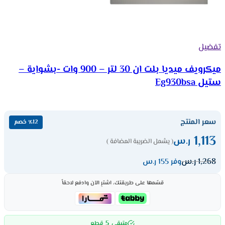
تفضيل
ميكرويف ميديا بلت ان 30 لتر – 900 وات -بشواية –
ستيل Eg930bsa
سعر المنتج
٪12 خصم
1,113
ر.س
( يشمل الضريبة المضافة )
1,268
ر.س
وفر 155 ر.س
قسّمها على طريقتك، اشترِ الآن وادفع لاحقاً
5
متبقي
قطع