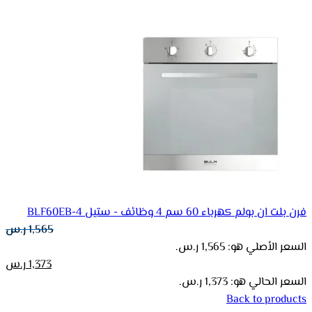
فرن بلت ان بولم كهرباء 60 سم 4 وظائف - ستيل BLF60EB-4
1,565
ر.س
السعر الأصلي هو: 1,565 ر.س.
1,373
ر.س
السعر الحالي هو: 1,373 ر.س.
Back to products