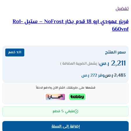
تفضيل
فريزر عمودي ارو 18 قدم بخار NoFrost – ستيل Ro1-
660vnf
سعر المنتج
٪11 خصم
2,211
ر.س
( يشمل الضريبة المضافة )
2,483
ر.س
وفر 272 ر.س
قسّمها على طريقتك، اشترِ الآن وادفع لاحقاً
5
متبقي
قطع
إضافة إلى السلة