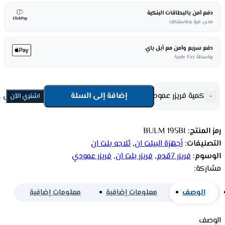
دفع آمن بالبطاقات البنكية
مدى، فيزا، وماستركارد
دفع سريع وآمن مع أبل باي
بواسطة Apple Pay
كمية فريزر عمودي بولم بلت ان باب واحد 7 قدم 60 سم – أبيض BULM 195BI
إضافة إلى السلة
-
اشتري الأن
رمز المنتج:
BULM 195BI
التصنيفات:
أجهزة البيلت ان
,
ثلاجه بلت ان
الوسوم:
فريزر 7قدم
,
فريزر بلت ان
,
فريزر عمودي
مشاركة:
الوصف
معلومات إضافية
معلومات إضافية
الوصف