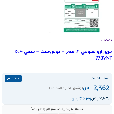
تفضيل
فريزر ارو عمودي 21 قدم – نوفروست – فضي RO-
770VNF
سعر المنتج
٪12 خصم
2,362
ر.س
( يشمل الضريبة المضافة )
2,675
ر.س
وفر 313 ر.س
قسّمها على طريقتك، اشترِ الآن وادفع لاحقاً