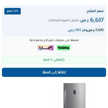
سعر المنتج
٪13 خصم
6,617
ر.س
( يشمل الضريبة المضافة )
7,610
ر.س
وفر 993 ر.س
قسّمها على طريقتك، اشترِ الآن وادفع لاحقاً
5
متبقي
قطع
إضافة إلى السلة