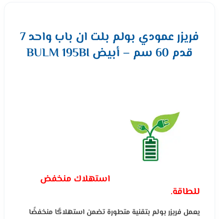
فريزر عمودي بولم بلت ان باب واحد 7
قدم 60 سم – أبيض BULM 195BI
استهلاك منخفض
للطاقة.
يعمل فريزر بولم بتقنية متطورة تضمن استهلاكًا منخفضًا