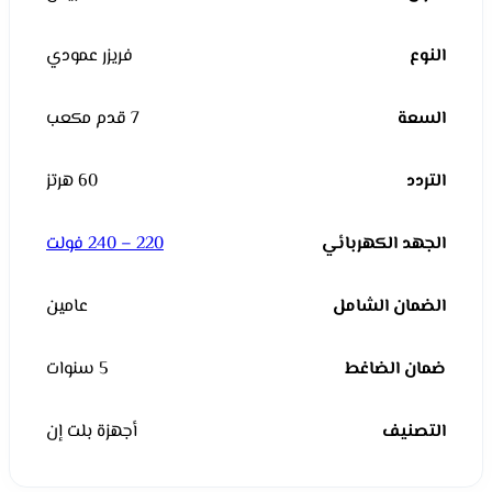
النوع
فريزر عمودي
السعة
7 قدم مكعب
التردد
60 هرتز
الجهد الكهربائي
220 – 240 فولت
الضمان الشامل
عامين
ضمان الضاغط
5 سنوات
التصنيف
أجهزة بلت إن