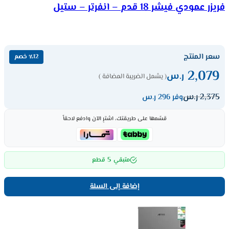
فريزر عمودي فيشر 18 قدم – انفرتر – ستيل
سعر المنتج
٪12 خصم
2,079
ر.س
( يشمل الضريبة المضافة )
2,375
ر.س
وفر 296 ر.س
قسّمها على طريقتك، اشترِ الآن وادفع لاحقاً
5
متبقي
قطع
إضافة إلى السلة