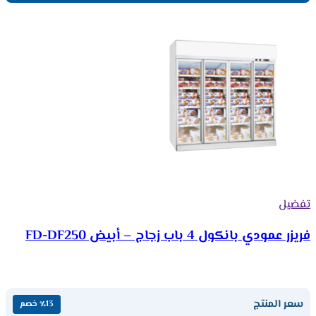
تفضيل
فريزر عمودي بانكول 4 باب زجاج – أبيض FD-DF250
سعر المنتج
٪13 خصم