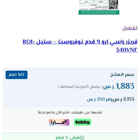
تفضيل
فريزر راسي ارو 9 قدم نوفروست – ستيل RO1-
340VNF
سعر المنتج
٪12 خصم
1,883
ر.س
( يشمل الضريبة المضافة )
2,133
ر.س
وفر 250 ر.س
قسّمها على طريقتك، اشترِ الآن وادفع لاحقاً
5
متبقي
قطع