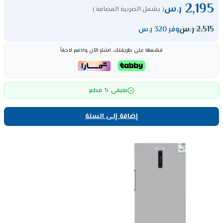
2,195
ر.س
( يشمل الضريبة المضافة )
2,515
ر.س
وفر 320 ر.س
قسّمها على طريقتك، اشترِ الآن وادفع لاحقاً
5
متبقي
قطع
إضافة إلى السلة