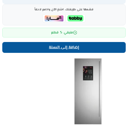
قسّمها على طريقتك، اشترِ الآن وادفع لاحقاً
5
متبقي
قطع
إضافة إلى السلة