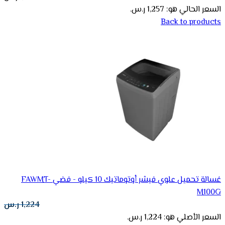
السعر الحالي هو: 1,257 ر.س.
Back to products
غسالة تحميل علوي فيشر أوتوماتيك 10 كيلو - فضي FAWMT-
M100G
1,224
ر.س
السعر الأصلي هو: 1,224 ر.س.