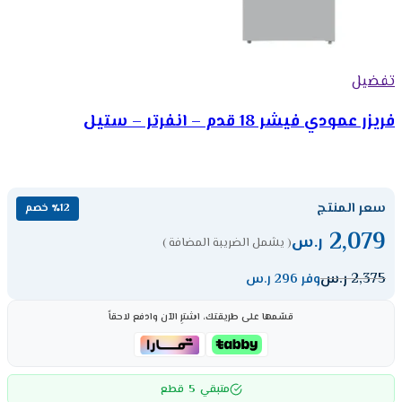
تفضيل
فريزر عمودي فيشر 18 قدم – انفرتر – ستيل
سعر المنتج
٪12 خصم
2,079
ر.س
( يشمل الضريبة المضافة )
2,375
ر.س
وفر 296 ر.س
قسّمها على طريقتك، اشترِ الآن وادفع لاحقاً
5
متبقي
قطع