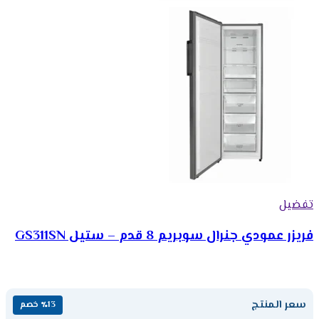
تفضيل
فريزر عمودي جنرال سوبريم 8 قدم – ستيل GS311SN
سعر المنتج
٪13 خصم