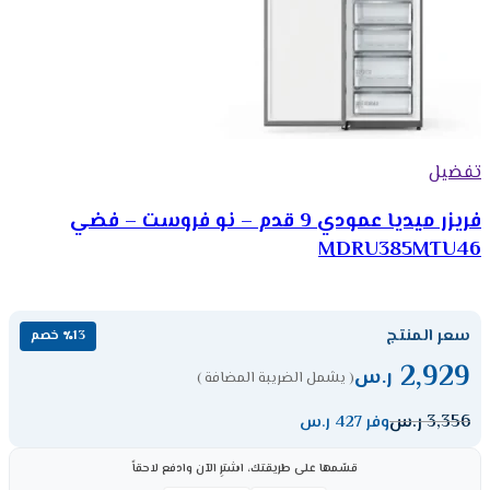
تفضيل
فريزر ميديا عمودي 9 قدم – نو فروست – فضي
MDRU385MTU46
سعر المنتج
٪13 خصم
2,929
ر.س
( يشمل الضريبة المضافة )
3,356
ر.س
وفر 427 ر.س
قسّمها على طريقتك، اشترِ الآن وادفع لاحقاً