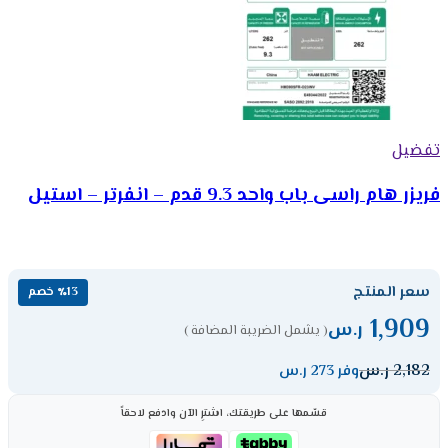
تفضيل
فريزر هام راسى باب واحد 9.3 قدم – انفرتر – استيل
سعر المنتج
٪13 خصم
1,909
ر.س
( يشمل الضريبة المضافة )
2,182
ر.س
وفر 273 ر.س
قسّمها على طريقتك، اشترِ الآن وادفع لاحقاً