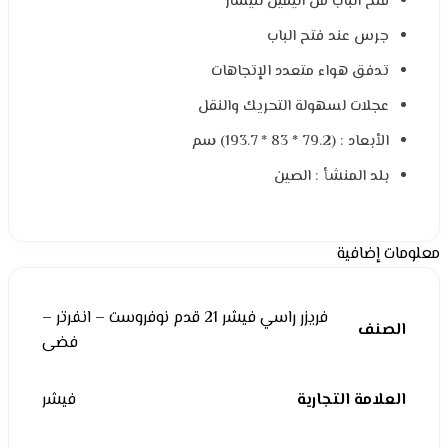
فتح الباب من اليمين لليسار
جرس عند فتح الباب
تدفق هواء متعدد الإتجاهات
عجلات لسهولة التحريك والنقل
الأبعاد : (79.2 * 83 * 193.7) سم
بلد المنشأ : الصين
معلومات إضافية
فريزر راسي فيشر 21 قدم نوفروست – انفرتر –
الصنف
فضى
العلامة التجارية
فيشر