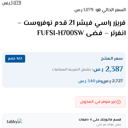
1,079
ر.س
السعر الحالي هو: 1,079 ر.س.
فريزر راسي فيشر 21 قدم نوفروست –
انفرتر – فضى FUFSI-H700SW
سعر المنتج
٪12 خصم
2,387
ر.س
( يشمل الضريبة المضافة )
2,727
ر.س
وفر 340 ر.س
غير متوفر في المخزون
قسم فاتورتك على 4 دفعات
بدون فوائد مع تابي