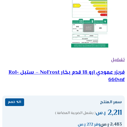
تفضيل
فريزر عمودي ارو 18 قدم بخار NoFrost – ستيل Ro1-
660vnf
سعر المنتج
٪11 خصم
2,211
ر.س
( يشمل الضريبة المضافة )
2,483
ر.س
وفر 272 ر.س