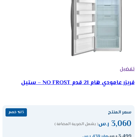
تفضيل
فريزر عامودي هام 21 قدم NO FROST – ستيل
سعر المنتج
٪13 خصم
3,060
ر.س
( يشمل الضريبة المضافة )
3,499
ر.س
وفر 439 ر.س