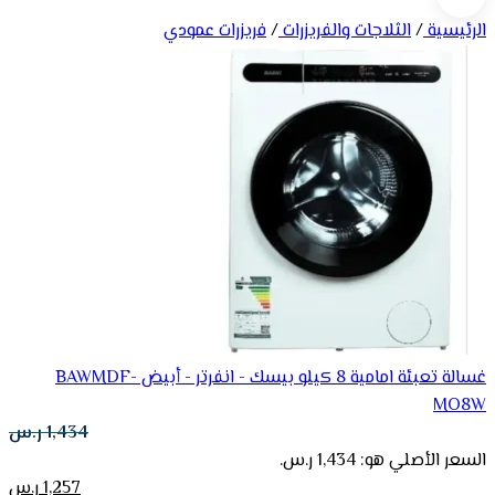
الرئيسية
/
الثلاجات والفريزرات
/
فريزرات عمودي
غسالة تعبئة امامية 8 كيلو بيسك - انفرتر - أبيض BAWMDF-
MO8W
1,434
ر.س
السعر الأصلي هو: 1,434 ر.س.
1,257
ر.س