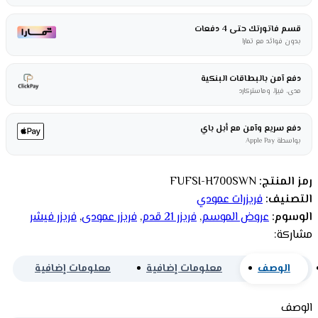
قسم فاتورتك حتى 4 دفعات
بدون فوائد مع تمارا
دفع آمن بالبطاقات البنكية
مدى، فيزا، وماستركارد
دفع سريع وآمن مع أبل باي
بواسطة Apple Pay
رمز المنتج:
FUFSI-H700SWN
التصنيف:
فريزرات عمودي
الوسوم:
عروض الموسم
,
فريزر 21 قدم
,
فريزر عمودى
,
فريزر فيشر
مشاركة:
الوصف
معلومات إضافية
معلومات إضافية
الوصف