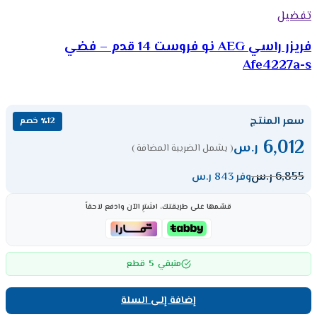
تفضيل
فريزر راسي AEG نو فروست 14 قدم – فضي
Afe4227a-s
سعر المنتج
٪12 خصم
6,012
ر.س
( يشمل الضريبة المضافة )
6,855
ر.س
وفر 843 ر.س
قسّمها على طريقتك، اشترِ الآن وادفع لاحقاً
5
متبقي
قطع
إضافة إلى السلة