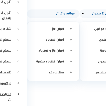
أفران غاز
أفران غا
 & صحون
مواقد وأفران
بلت ان
 حوضين
افران غاز
شفاط بل
علوي
أفران كهرباء
سطح كه
امية
أفران غاز و كهرباء
سطح غاز
صحون
أفران كهرباء صغيرة
سطح غاز
 ملابس
ميكروويف
ثلاجه بل
ميكرووي
قلايات 
ان