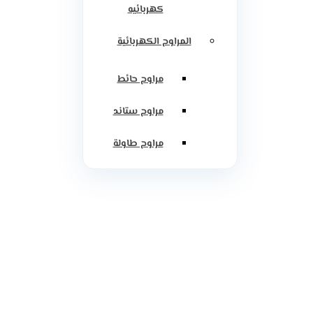
كهربائيه
المراوح الكهربائية
مراوح حائط
مراوح ستاند
مراوح طاولة