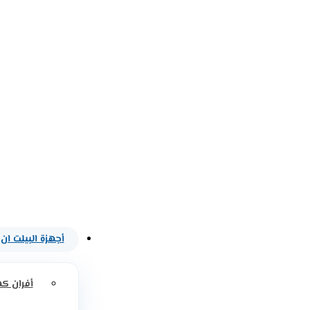
أجهزة البيلت ان
أفران كه