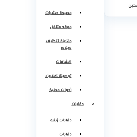
سخين
مصيدة حشرات
موقد متنقل
ماكينة تنظيف
وبلاور
كشافات
توصيلة كهرباء
أدوات مطبخ
دفايات
دفايات زيتيه
دفايات