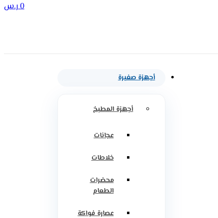
0
ر.س
أجهزة صغيرة
أجهزة المطبخ
عجانات
خلاطات
محضرات
الطعام
عصارة فواكة