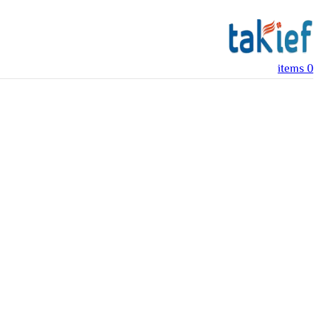
items
0