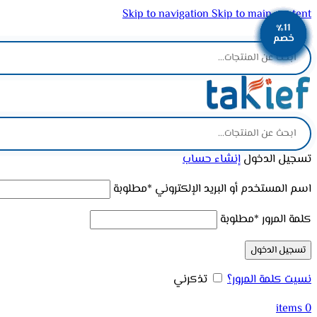
Skip to navigation
Skip to main content
٪12
٪12
٪12
٪13
٪12
٪11
٪11
٪11
٪11
ADD ANYTHING HERE OR JUST REMOVE IT…
خصم
خصم
خصم
خصم
خصم
خصم
خصم
خصم
خصم
تسجيل الدخول
إنشاء حساب
اسم المستخدم أو البريد الإلكتروني
*
مطلوبة
كلمة المرور
*
مطلوبة
تسجيل الدخول
نسيت كلمة المرور؟
تذكرني
items
0