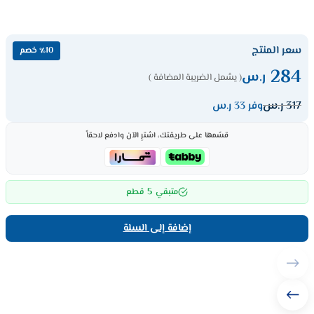
سعر المنتج
٪10 خصم
284
ر.س
( يشمل الضريبة المضافة )
317
ر.س
وفر 33 ر.س
قسّمها على طريقتك، اشترِ الآن وادفع لاحقاً
5
متبقي
قطع
إضافة إلى السلة