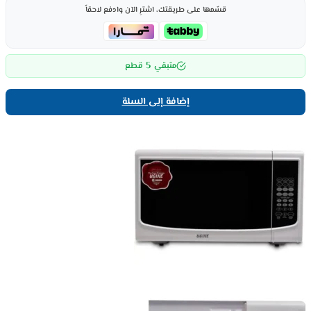
قسّمها على طريقتك، اشترِ الآن وادفع لاحقاً
5
متبقي
قطع
إضافة إلى السلة