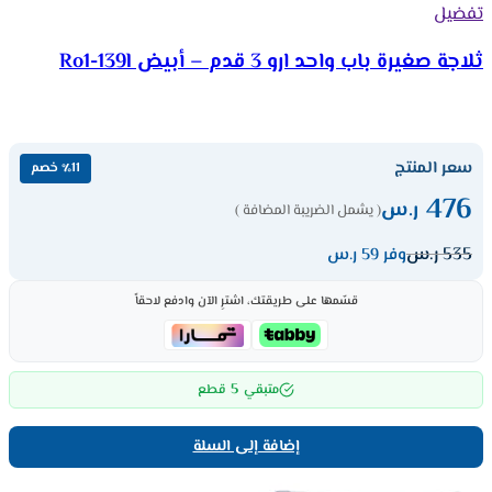
تفضيل
ثلاجة صغيرة باب واحد ارو 3 قدم – أبيض Ro1-139l
سعر المنتج
٪11 خصم
476
ر.س
( يشمل الضريبة المضافة )
535
ر.س
وفر 59 ر.س
قسّمها على طريقتك، اشترِ الآن وادفع لاحقاً
5
متبقي
قطع
إضافة إلى السلة