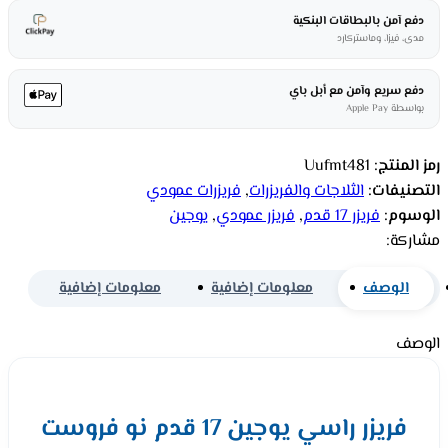
دفع آمن بالبطاقات البنكية
مدى، فيزا، وماستركارد
دفع سريع وآمن مع أبل باي
بواسطة Apple Pay
رمز المنتج:
Uufmt481
التصنيفات:
الثلاجات والفريزرات
,
فريزرات عمودي
الوسوم:
فريزر 17 قدم
,
فريزر عمودي
,
يوجين
مشاركة:
الوصف
معلومات إضافية
معلومات إضافية
الوصف
فريزر راسي يوجين 17 قدم نو فروست