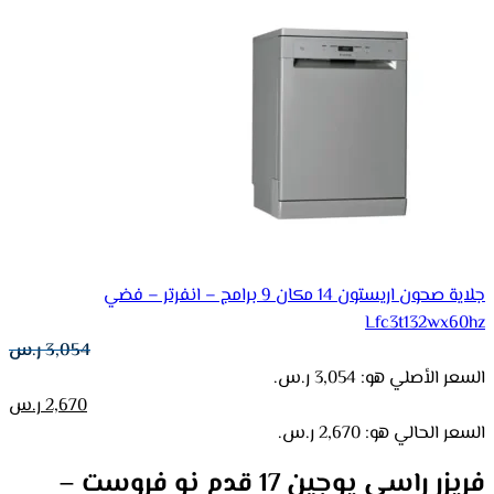
جلاية صحون اريستون 14 مكان 9 برامج – انفرتر – فضي
Lfc3t132wx60hz
3,054
ر.س
السعر الأصلي هو: 3,054 ر.س.
2,670
ر.س
السعر الحالي هو: 2,670 ر.س.
فريزر راسي يوجين 17 قدم نو فروست –