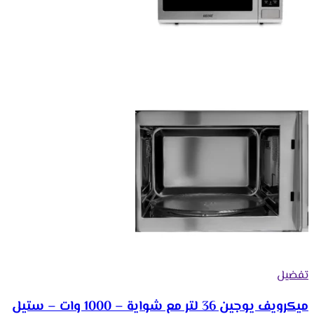
تفضيل
ميكرويف يوجين 36 لتر مع شواية – 1000 وات – ستيل