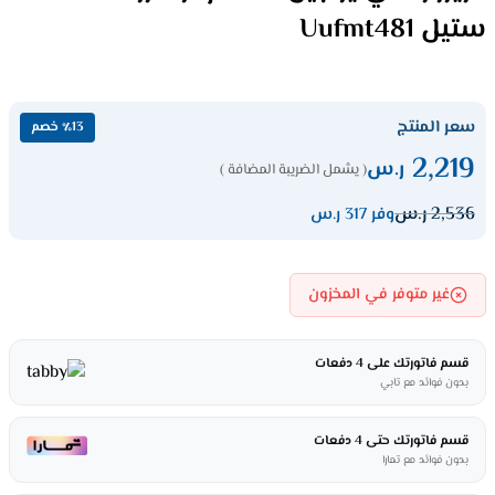
ستيل Uufmt481
سعر المنتج
٪13 خصم
2,219
ر.س
( يشمل الضريبة المضافة )
2,536
ر.س
وفر 317 ر.س
غير متوفر في المخزون
قسم فاتورتك على 4 دفعات
بدون فوائد مع تابي
قسم فاتورتك حتى 4 دفعات
بدون فوائد مع تمارا