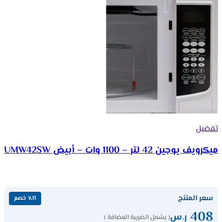
تفضيل
ميكرويف يوجين 42 لتر – 1100 وات – أبيض UMW42SW
سعر المنتج
٪11 خصم
408
ر.س
( يشمل الضريبة المضافة )