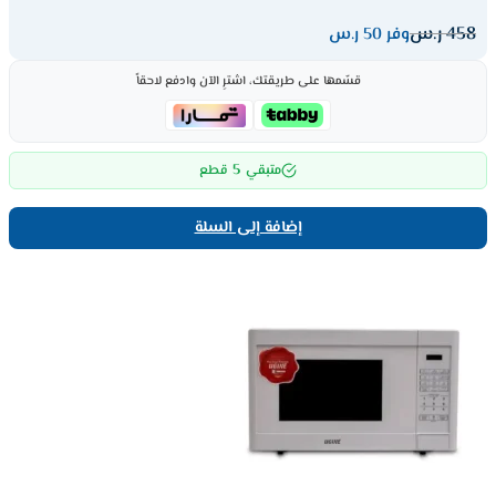
458
ر.س
وفر 50 ر.س
قسّمها على طريقتك، اشترِ الآن وادفع لاحقاً
5
متبقي
قطع
إضافة إلى السلة