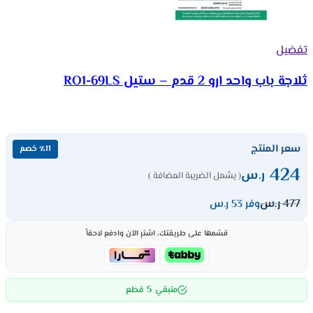
تفضيل
ثلاجة باب واحد ارو 2 قدم – ستيل RO1-69LS
سعر المنتج
٪11 خصم
424
ر.س
( يشمل الضريبة المضافة )
477
ر.س
وفر 53 ر.س
قسّمها على طريقتك، اشترِ الآن وادفع لاحقاً
5
متبقي
قطع