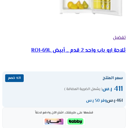
تفضيل
ثلاجة ارو باب واحد 2 قدم _ أبيض RO1-69L
سعر المنتج
٪11 خصم
411
ر.س
( يشمل الضريبة المضافة )
461
ر.س
وفر 50 ر.س
قسّمها على طريقتك، اشترِ الآن وادفع لاحقاً