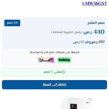
UMW36GST
سعر المنتج
٪11 خصم
440
ر.س
( يشمل الضريبة المضافة )
497
ر.س
وفر 57 ر.س
قسّمها على طريقتك، اشترِ الآن وادفع لاحقاً
5
متبقي
قطع
إضافة إلى السلة