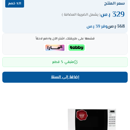
سعر المنتج
٪11 خصم
329
ر.س
( يشمل الضريبة المضافة )
368
ر.س
وفر 39 ر.س
قسّمها على طريقتك، اشترِ الآن وادفع لاحقاً
5
متبقي
قطع
إضافة إلى السلة