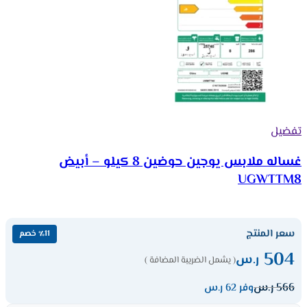
تفضيل
غساله ملابس يوجين حوضين 8 كيلو – أبيض
UGWTTM8
سعر المنتج
٪11 خصم
504
ر.س
( يشمل الضريبة المضافة )
566
ر.س
وفر 62 ر.س