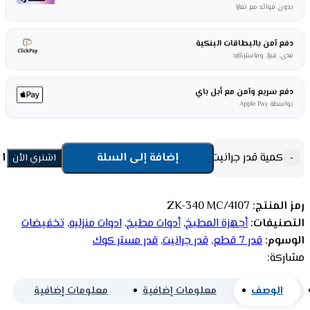
بدون فوائد مع تمارا
دفع آمن بالبطاقات البنكية
مدى، فيزا، وماستركارد
دفع سريع وآمن مع أبل باي
بواسطة Apple Pay
كمية قدر جرانيت مستر كوك طقم 7 قطع ZK-340 MC/4107
إضافة إلى السلة
-
اشتري الأن
رمز المنتج:
ZK-340 MC/4107
التصنيفات:
أجهزة المطبخ
,
أدوات مطبخ
,
ادوات منزليه
,
تخفيضات
الوسوم:
قدر 7 قطع
,
قدر جرانيت
,
قدر مستر كوك
مشاركة:
الوصف
معلومات إضافية
معلومات إضافية