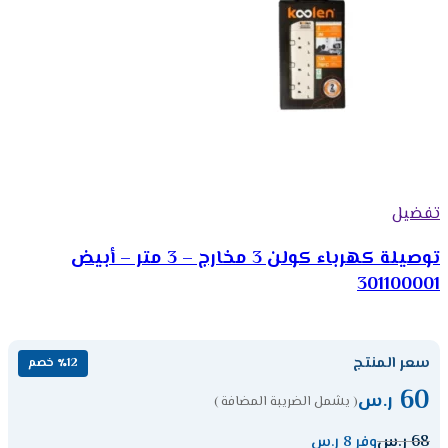
تفضيل
توصيلة كهرباء كولن 3 مخارج – 3 متر – أبيض
301100001
سعر المنتج
٪12 خصم
60
ر.س
( يشمل الضريبة المضافة )
68
ر.س
وفر 8 ر.س