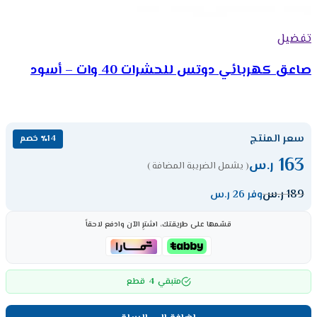
تفضيل
صاعق كهربائي دوتس للحشرات 40 وات – أسود
سعر المنتج
٪14 خصم
163
ر.س
( يشمل الضريبة المضافة )
189
ر.س
وفر 26 ر.س
قسّمها على طريقتك، اشترِ الآن وادفع لاحقاً
4
متبقي
قطع