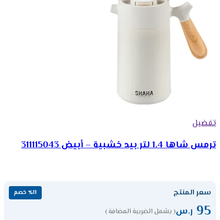
تفضيل
ترمس شاها 1.4 لتر بيد خشبية – أبيض 311115043
سعر المنتج
٪11 خصم
95
ر.س
( يشمل الضريبة المضافة )