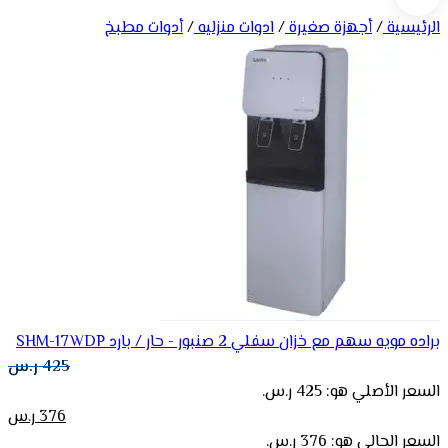
الرئيسية
/
أجهزة صغيرة
/
ادوات منزليه
/
أدوات مطبخ
براده مويه سهم مع خزان سفلي 2 صنبور - حار / بارد SHM-17WDP
425
ر.س
السعر الأصلي هو: 425 ر.س.
376
ر.س
السعر الحالي هو: 376 ر.س.