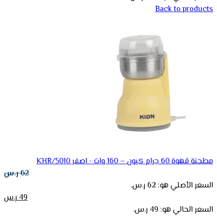
Back to products
مطحنة قهوة 60 جرام كيون – 160 وات - اصفر KHR/5010
62
ر.س
السعر الأصلي هو: 62 ر.س.
49
ر.س
السعر الحالي هو: 49 ر.س.