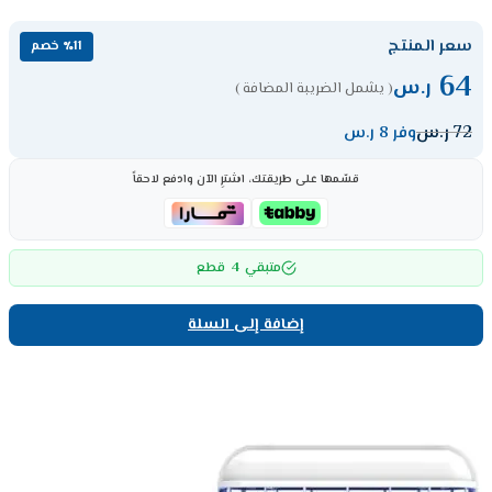
سعر المنتج
٪11 خصم
64
ر.س
( يشمل الضريبة المضافة )
72
ر.س
وفر 8 ر.س
قسّمها على طريقتك، اشترِ الآن وادفع لاحقاً
4
متبقي
قطع
إضافة إلى السلة