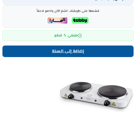
قسّمها على طريقتك، اشترِ الآن وادفع لاحقاً
5
متبقي
قطع
إضافة إلى السلة