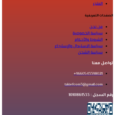
المتجر
الصفحات التعريفية
من نحن
سياسة الخصوصية
الشروط والأحكام
سياسة الاستبدال والإسترجاع
سياسة الشحن
تواصل معنا
9660543398021+
takiefcom3@gmail.com
رقم السجل : 1010861533