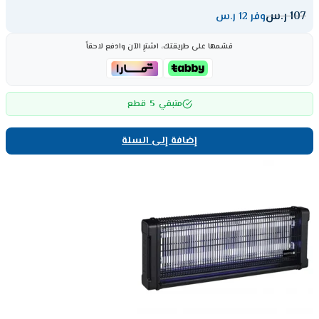
107
ر.س
وفر 12 ر.س
قسّمها على طريقتك، اشترِ الآن وادفع لاحقاً
5
متبقي
قطع
إضافة إلى السلة