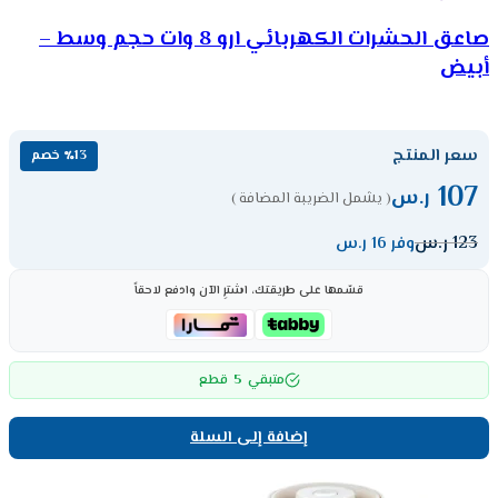
صاعق الحشرات الكهربائي ارو 8 وات حجم وسط –
أبيض
سعر المنتج
٪13 خصم
107
ر.س
( يشمل الضريبة المضافة )
123
ر.س
وفر 16 ر.س
قسّمها على طريقتك، اشترِ الآن وادفع لاحقاً
5
متبقي
قطع
إضافة إلى السلة