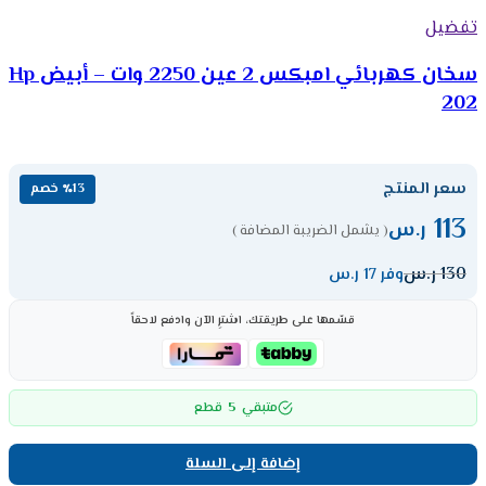
تفضيل
سخان كهربائي امبكس 2 عين 2250 وات – أبيض Hp
202
سعر المنتج
٪13 خصم
113
ر.س
( يشمل الضريبة المضافة )
130
ر.س
وفر 17 ر.س
قسّمها على طريقتك، اشترِ الآن وادفع لاحقاً
5
متبقي
قطع
إضافة إلى السلة