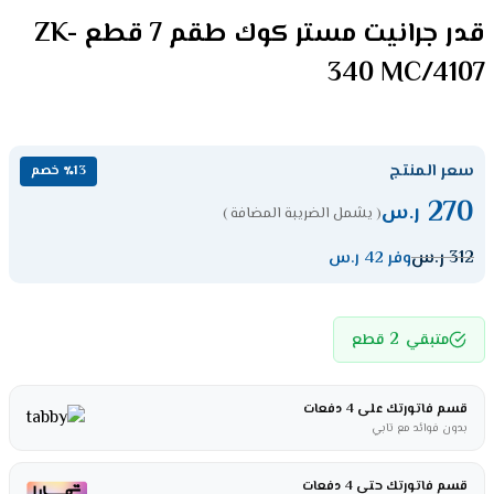
قدر جرانيت مستر كوك طقم 7 قطع ZK-
340 MC/4107
سعر المنتج
٪13 خصم
270
ر.س
( يشمل الضريبة المضافة )
312
ر.س
وفر 42 ر.س
2
متبقي
قطع
قسم فاتورتك على 4 دفعات
بدون فوائد مع تابي
قسم فاتورتك حتى 4 دفعات