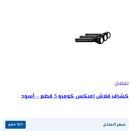
تفضيل
كشاف فلاش امبكس كومبو 3 قطع – أسود
سعر المنتج
٪13 خصم