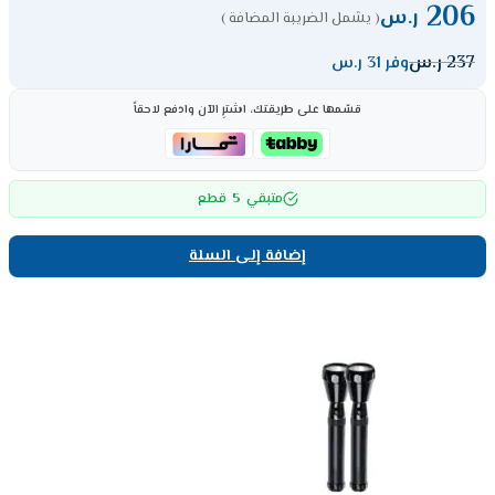
206
ر.س
( يشمل الضريبة المضافة )
237
ر.س
وفر 31 ر.س
قسّمها على طريقتك، اشترِ الآن وادفع لاحقاً
5
متبقي
قطع
إضافة إلى السلة