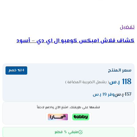
تفضيل
كشاف فلاش امبكس كومبو ال اي دي – أسود
سعر المنتج
٪14 خصم
118
ر.س
( يشمل الضريبة المضافة )
137
ر.س
وفر 19 ر.س
قسّمها على طريقتك، اشترِ الآن وادفع لاحقاً
5
متبقي
قطع