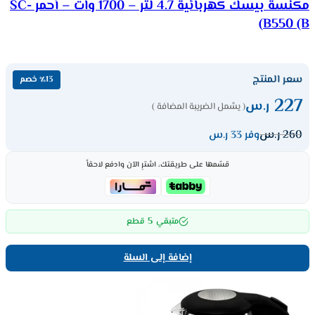
مكنسة بيسك كهربائية 4.7 لتر – 1700 وات – أحمر SC-
B550 (B)
سعر المنتج
٪13 خصم
227
ر.س
( يشمل الضريبة المضافة )
260
ر.س
وفر 33 ر.س
قسّمها على طريقتك، اشترِ الآن وادفع لاحقاً
5
متبقي
قطع
إضافة إلى السلة