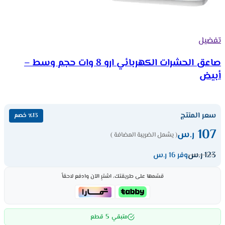
تفضيل
صاعق الحشرات الكهربائي ارو 8 وات حجم وسط –
أبيض
سعر المنتج
٪13 خصم
107
ر.س
( يشمل الضريبة المضافة )
123
ر.س
وفر 16 ر.س
قسّمها على طريقتك، اشترِ الآن وادفع لاحقاً
5
متبقي
قطع