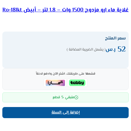
غلاية ماء ارو مزدوج 1500 وات – 1.8 لتر – أبيض Ro-18lkt
سعر المنتج
52
ر.س
( يشمل الضريبة المضافة )
قسّمها على طريقتك، اشترِ الآن وادفع لاحقاً
5
متبقي
قطع
إضافة إلى السلة