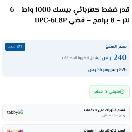
قدر ضغط كهربائي بيسك 1000 واط – 6
لتر – 8 برامج – فضي BPC-6L8P
سعر المنتج
٪13 خصم
240
ر.س
( يشمل الضريبة المضافة )
276
ر.س
وفر 36 ر.س
5
متبقي
قطع
قسم فاتورتك على 4 دفعات
بدون فوائد مع تابي
قسم فاتورتك حتى 4 دفعات