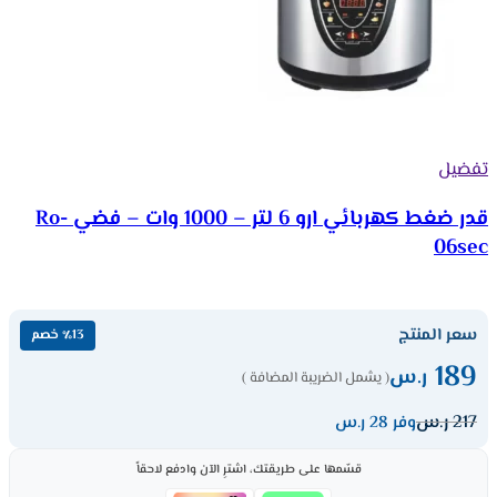
تفضيل
قدر ضغط كهربائي ارو 6 لتر – 1000 وات – فضي Ro-
06sec
سعر المنتج
٪13 خصم
189
ر.س
( يشمل الضريبة المضافة )
217
ر.س
وفر 28 ر.س
قسّمها على طريقتك، اشترِ الآن وادفع لاحقاً