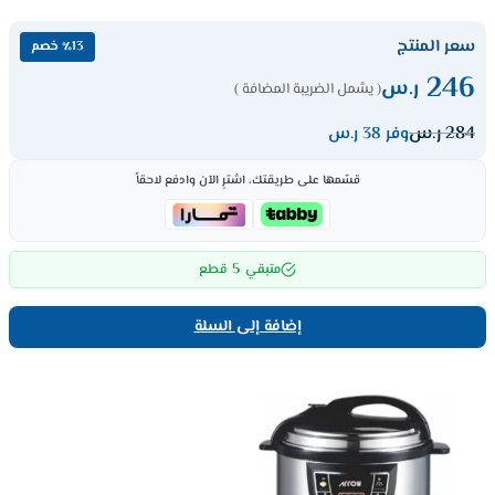
سعر المنتج
٪13 خصم
246
ر.س
( يشمل الضريبة المضافة )
284
ر.س
وفر 38 ر.س
قسّمها على طريقتك، اشترِ الآن وادفع لاحقاً
5
متبقي
قطع
إضافة إلى السلة