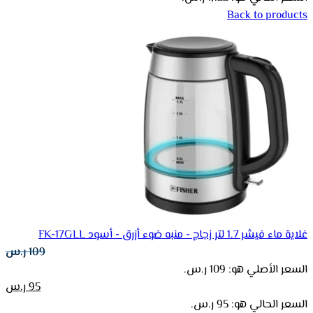
Back to products
غلاية ماء فيشر 1.7 لتر زجاج - منبه ضوء أزرق - أسود FK-17GLL
109
ر.س
السعر الأصلي هو: 109 ر.س.
95
ر.س
السعر الحالي هو: 95 ر.س.