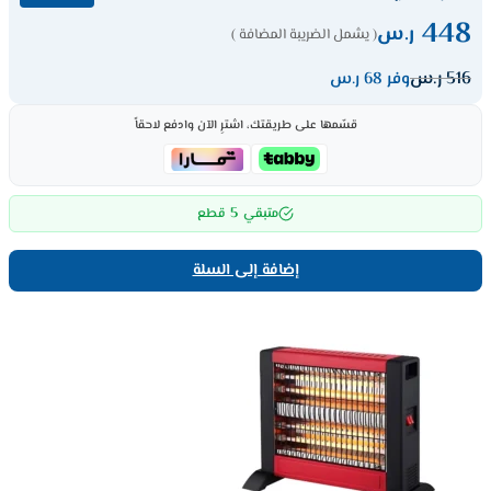
448
ر.س
( يشمل الضريبة المضافة )
516
ر.س
وفر 68 ر.س
قسّمها على طريقتك، اشترِ الآن وادفع لاحقاً
5
متبقي
قطع
إضافة إلى السلة