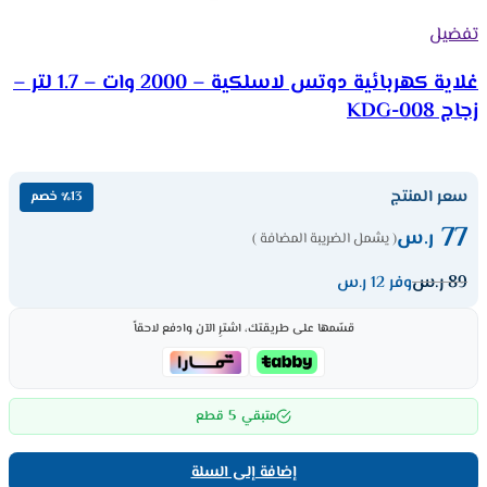
تفضيل
غلاية كهربائية دوتس لاسلكية – 2000 وات – 1.7 لتر –
زجاج KDG-008
سعر المنتج
٪13 خصم
77
ر.س
( يشمل الضريبة المضافة )
89
ر.س
وفر 12 ر.س
قسّمها على طريقتك، اشترِ الآن وادفع لاحقاً
5
متبقي
قطع
إضافة إلى السلة