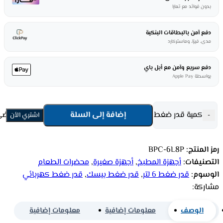
بدون فوائد مع تمارا
دفع آمن بالبطاقات البنكية
مدى، فيزا، وماستركارد
دفع سريع وآمن مع أبل باي
بواسطة Apple Pay
كمية قدر ضغط كهربائي بيسك 1000 واط - 6 لتر - 8 برامج - فضي BPC-6L8P
إضافة إلى السلة
-
اشتري الأن
رمز المنتج:
BPC-6L8P
التصنيفات:
أجهزة المطبخ
,
أجهزة صغيرة
,
محضرات الطعام
الوسوم:
قدر ضغط 6 لتر
,
قدر ضغط بيسك
,
قدر ضغط كهربائي
مشاركة:
الوصف
معلومات إضافية
معلومات إضافية