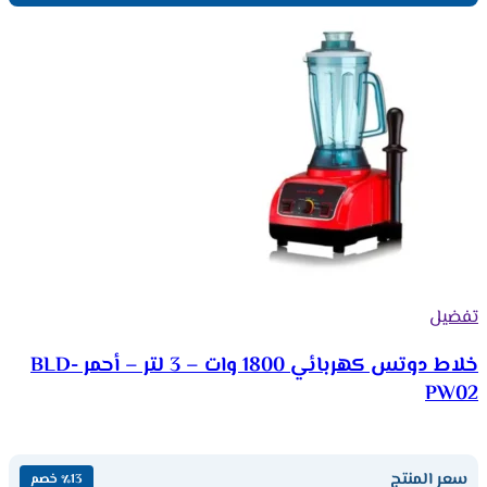
تفضيل
خلاط دوتس كهربائي 1800 وات – 3 لتر – أحمر BLD-
PW02
سعر المنتج
٪13 خصم