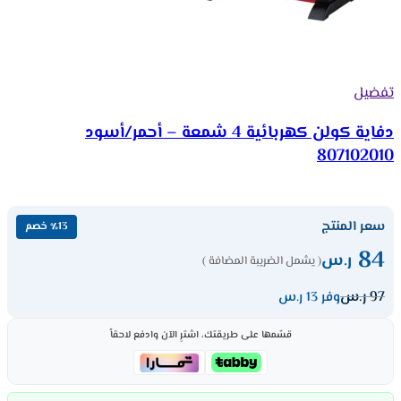
تفضيل
دفاية كولن كهربائية 4 شمعة – أحمر/أسود
807102010
سعر المنتج
٪13 خصم
84
ر.س
( يشمل الضريبة المضافة )
97
ر.س
وفر 13 ر.س
قسّمها على طريقتك، اشترِ الآن وادفع لاحقاً