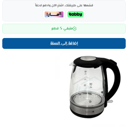
قسّمها على طريقتك، اشترِ الآن وادفع لاحقاً
5
متبقي
قطع
إضافة إلى السلة