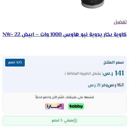
تفضيل
كاوية بخار يدوية نيو هاوس 1000 وات – ابيض NW- 22
سعر المنتج
٪13 خصم
141
ر.س
( يشمل الضريبة المضافة )
162
ر.س
وفر 21 ر.س
قسّمها على طريقتك، اشترِ الآن وادفع لاحقاً
5
متبقي
قطع