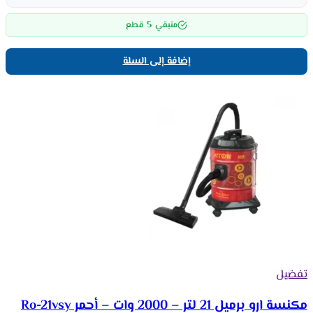
5
متبقي
قطع
إضافة إلى السلة
تفضيل
مكنسة ارو برميل 21 لتر – 2000 وات – أحمر Ro-21vsy