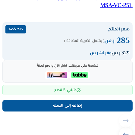
MSA-VC-25L
سعر المنتج
٪13 خصم
285
ر.س
( يشمل الضريبة المضافة )
329
ر.س
وفر 44 ر.س
قسّمها على طريقتك، اشترِ الآن وادفع لاحقاً
5
متبقي
قطع
إضافة إلى السلة