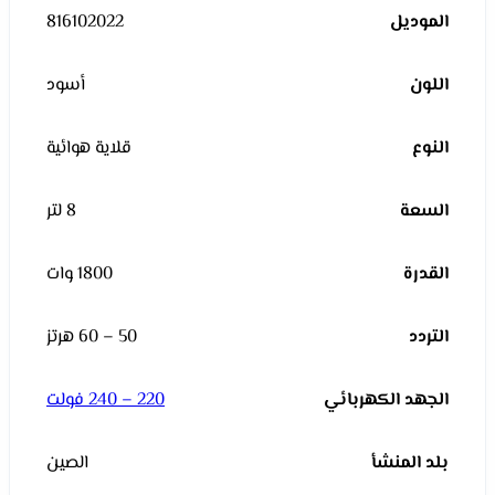
الموديل
816102022
اللون
أسود
النوع
قلاية هوائية
السعة
8 لتر
القدرة
1800 وات
التردد
50 – 60 هرتز
الجهد الكهربائي
220 – 240 فولت
بلد المنشأ
الصين