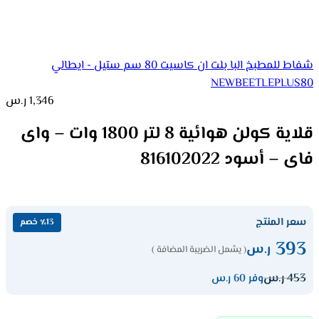
شفاط للمطبخ البا بلت ان كاسيت 80 سم ستيل - ايطالي
NEWBEETLEPLUS80
1,346
ر.س
قلاية كولن هوائية 8 لتر 1800 وات – واى
فاى – أسود 816102022
سعر المنتج
٪13 خصم
393
ر.س
( يشمل الضريبة المضافة )
453
ر.س
وفر 60 ر.س