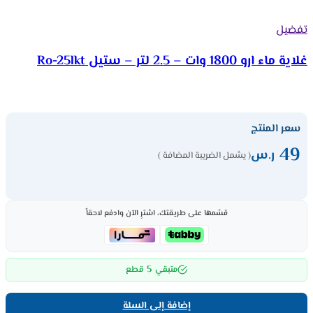
تفضيل
غلاية ماء ارو 1800 وات – 2.5 لتر – ستيل Ro-25lkt
سعر المنتج
49
ر.س
( يشمل الضريبة المضافة )
قسّمها على طريقتك، اشترِ الآن وادفع لاحقاً
5
متبقي
قطع
إضافة إلى السلة