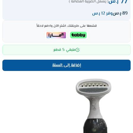
77
ر.س
( يشمل الضريبة المضافة )
89
ر.س
وفر 12 ر.س
قسّمها على طريقتك، اشترِ الآن وادفع لاحقاً
5
متبقي
قطع
إضافة إلى السلة