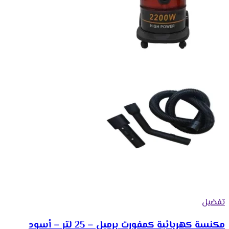
تفضيل
مكنسة كهربائية كمفورت برميل – 25 لتر – أسود