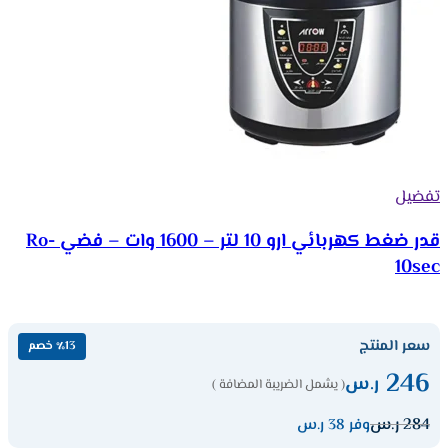
تفضيل
قدر ضغط كهربائي ارو 10 لتر – 1600 وات – فضي Ro-
10sec
سعر المنتج
٪13 خصم
246
ر.س
( يشمل الضريبة المضافة )
284
ر.س
وفر 38 ر.س