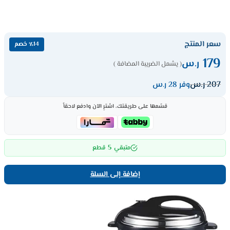
سعر المنتج
٪14 خصم
179
ر.س
( يشمل الضريبة المضافة )
207
ر.س
وفر 28 ر.س
قسّمها على طريقتك، اشترِ الآن وادفع لاحقاً
5
متبقي
قطع
إضافة إلى السلة