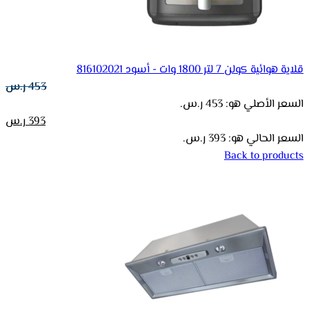
قلاية هوائية كولن 7 لتر 1800 وات - أسود 816102021
453
ر.س
السعر الأصلي هو: 453 ر.س.
393
ر.س
السعر الحالي هو: 393 ر.س.
Back to products