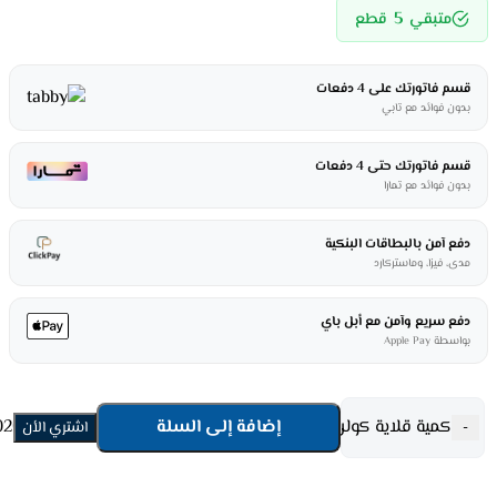
5
متبقي
قطع
قسم فاتورتك على 4 دفعات
بدون فوائد مع تابي
قسم فاتورتك حتى 4 دفعات
بدون فوائد مع تمارا
دفع آمن بالبطاقات البنكية
مدى، فيزا، وماستركارد
دفع سريع وآمن مع أبل باي
بواسطة Apple Pay
كمية قلاية كولن هوائية 8 لتر 1800 وات - واى فاى - أسود 816102022
إضافة إلى السلة
-
اشتري الأن