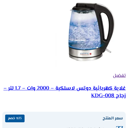
تفضيل
غلاية كهربائية دوتس لاسلكية – 2000 وات – 1.7 لتر –
زجاج KDG-008
سعر المنتج
٪13 خصم