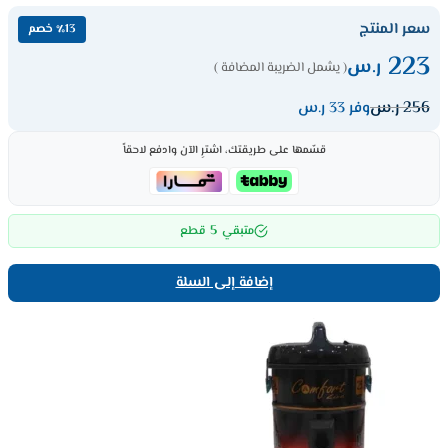
سعر المنتج
٪13 خصم
223
ر.س
( يشمل الضريبة المضافة )
256
ر.س
وفر 33 ر.س
قسّمها على طريقتك، اشترِ الآن وادفع لاحقاً
5
متبقي
قطع
إضافة إلى السلة