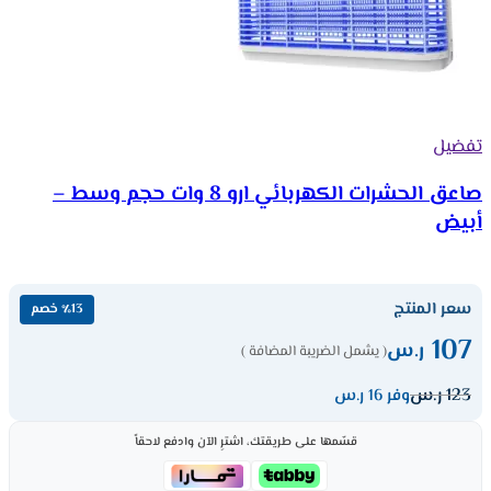
تفضيل
صاعق الحشرات الكهربائي ارو 8 وات حجم وسط –
أبيض
سعر المنتج
٪13 خصم
107
ر.س
( يشمل الضريبة المضافة )
123
ر.س
وفر 16 ر.س
قسّمها على طريقتك، اشترِ الآن وادفع لاحقاً