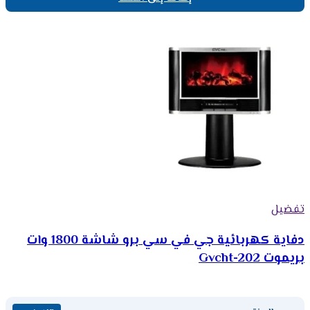
تفضيل
دفاية كهربائية جي في سي برو شاشة 1800 وات
بريموت Gvcht-202