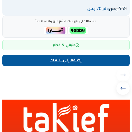
532
ر.س
وفر 70 ر.س
قسّمها على طريقتك، اشترِ الآن وادفع لاحقاً
5
متبقي
قطع
إضافة إلى السلة