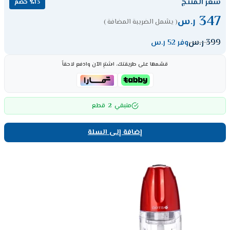
سعر المنتج
٪13 خصم
347
ر.س
( يشمل الضريبة المضافة )
399
ر.س
وفر 52 ر.س
قسّمها على طريقتك، اشترِ الآن وادفع لاحقاً
2
متبقي
قطع
إضافة إلى السلة