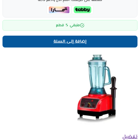
قسّمها على طريقتك، اشترِ الآن وادفع لاحقاً
5
متبقي
قطع
إضافة إلى السلة
تفضيل