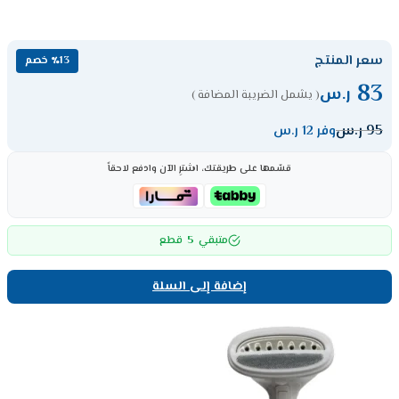
سعر المنتج
٪13 خصم
83
ر.س
( يشمل الضريبة المضافة )
95
ر.س
وفر 12 ر.س
قسّمها على طريقتك، اشترِ الآن وادفع لاحقاً
5
متبقي
قطع
إضافة إلى السلة