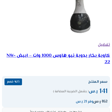
تفضيل
كاوية بخار يدوية نيو هاوس 1000 وات – ابيض NW-
22
سعر المنتج
٪13 خصم
141
ر.س
( يشمل الضريبة المضافة )
162
ر.س
وفر 21 ر.س