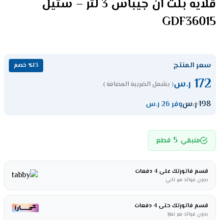
قلايه بلت ان جيباس 3 لتر – ستيل
GDF36015
سعر المنتج
٪13 خصم
172
ر.س
( يشمل الضريبة المضافة )
198
ر.س
وفر 26 ر.س
5
متبقي
قطع
قسم فاتورتك على 4 دفعات
بدون فوائد مع تابي
قسم فاتورتك حتى 4 دفعات
بدون فوائد مع تمارا