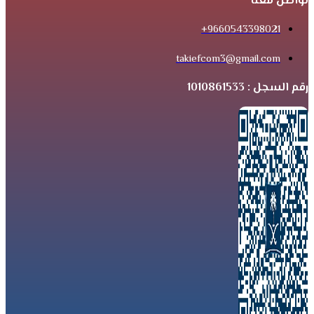
تواصل معنا
9660543398021+
takiefcom3@gmail.com
رقم السجل : 1010861533