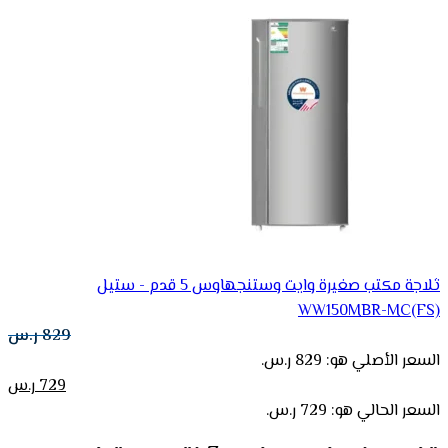
ثلاجة مكتب صغيرة وايت وستنجهاوس 5 قدم - ستيل
WW150MBR-MC(FS)
829
ر.س
السعر الأصلي هو: 829 ر.س.
729
ر.س
السعر الحالي هو: 729 ر.س.