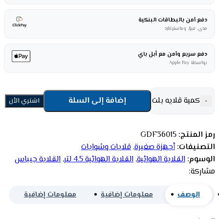
دفع آمن بالبطاقات البنكية
مدى، فيزا، وماستركارد
دفع سريع وآمن مع أبل باي
بواسطة Apple Pay
كمية قلايه بلت ان جيباس 3 لتر - ستيل GDF36015
إضافة إلى السلة
-
+
اشتري الأن
رمز المنتج:
GDF36015
التصنيفات:
أجهزة صغيرة
,
قلايات وشوايات
الوسوم:
القلاية الهوائية
,
القلاية الهوائية 4.5 لتر
,
القلاية جيباس
مشاركة:
الوصف
معلومات إضافية
معلومات إضافية