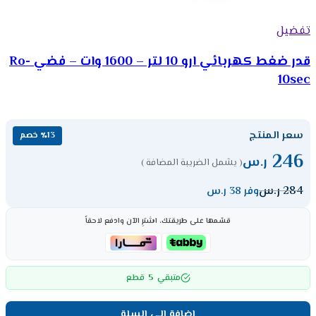
تفضيل
قدر ضغط كهربائي ارو 10 لتر – 1600 وات – فضي Ro-
10sec
سعر المنتج
٪13 خصم
246
ر.س
( يشمل الضريبة المضافة )
284
ر.س
وفر 38 ر.س
قسّمها على طريقتك، اشترِ الآن وادفع لاحقاً
5
متبقي
قطع
إضافة إلى السلة