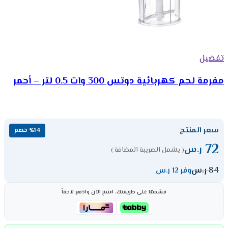
تفضيل
مفرمة لحم كهربائية دوتس 300 وات 0.5 لتر – أحمر
سعر المنتج
٪14 خصم
72
ر.س
( يشمل الضريبة المضافة )
84
ر.س
وفر 12 ر.س
قسّمها على طريقتك، اشترِ الآن وادفع لاحقاً