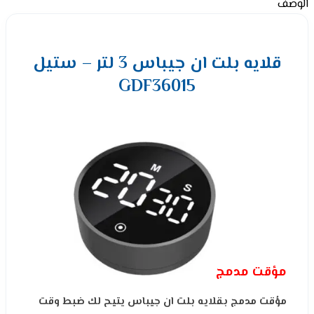
الوصف
قلايه بلت ان جيباس 3 لتر – ستيل
GDF36015
مؤقت مدمج
مؤقت مدمج بقلايه بلت ان جيباس يتيح لك ضبط وقت