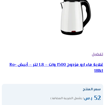
تفضيل
غلاية ماء ارو مزدوج 1500 وات – 1.8 لتر – أبيض Ro-
18lkt
سعر المنتج
52
ر.س
( يشمل الضريبة المضافة )