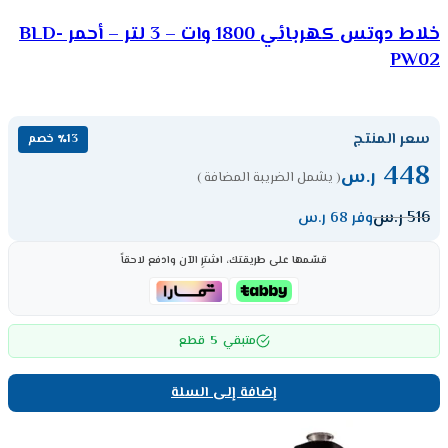
خلاط دوتس كهربائي 1800 وات – 3 لتر – أحمر BLD-
PW02
سعر المنتج
٪13 خصم
448
ر.س
( يشمل الضريبة المضافة )
516
ر.س
وفر 68 ر.س
قسّمها على طريقتك، اشترِ الآن وادفع لاحقاً
5
متبقي
قطع
إضافة إلى السلة