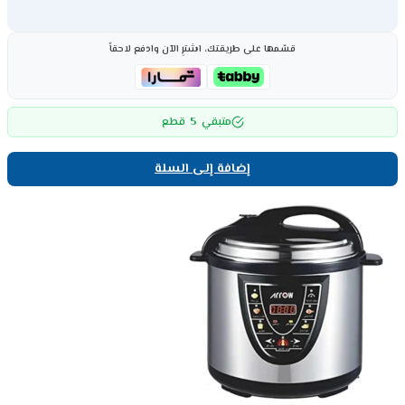
قسّمها على طريقتك، اشترِ الآن وادفع لاحقاً
5
متبقي
قطع
إضافة إلى السلة