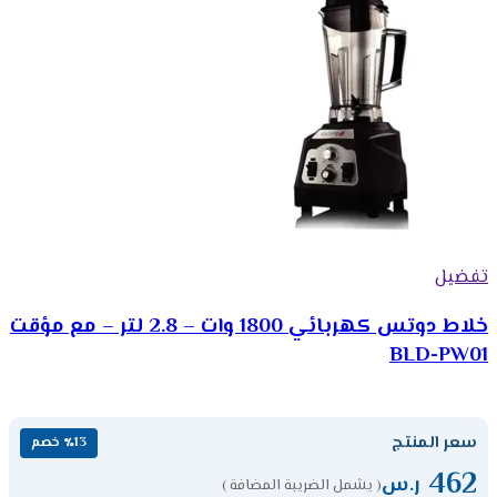
تفضيل
خلاط دوتس كهربائي 1800 وات – 2.8 لتر – مع مؤقت
BLD-PW01
سعر المنتج
٪13 خصم
462
ر.س
( يشمل الضريبة المضافة )