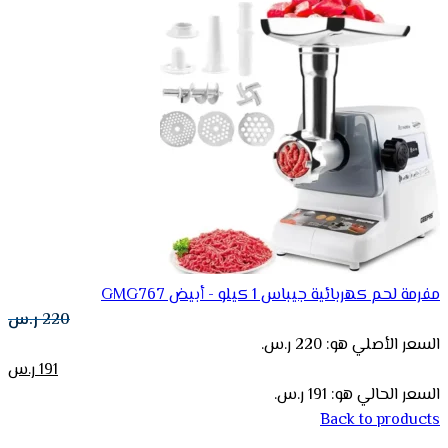
مفرمة لحم كهربائية جيباس 1 كيلو - أبيض GMG767
220
ر.س
السعر الأصلي هو: 220 ر.س.
191
ر.س
السعر الحالي هو: 191 ر.س.
Back to products