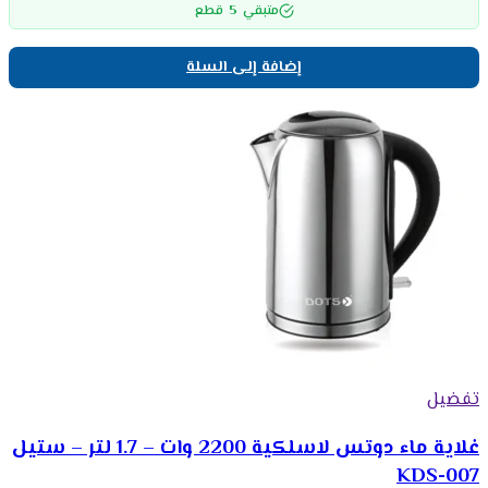
5
متبقي
قطع
إضافة إلى السلة
تفضيل
غلاية ماء دوتس لاسلكية 2200 وات – 1.7 لتر – ستيل
KDS-007