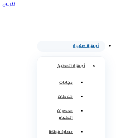
0
ر.س
أجهزة صغيرة
أجهزة المطبخ
عجانات
خلاطات
محضرات
الطعام
عصارة فواكة