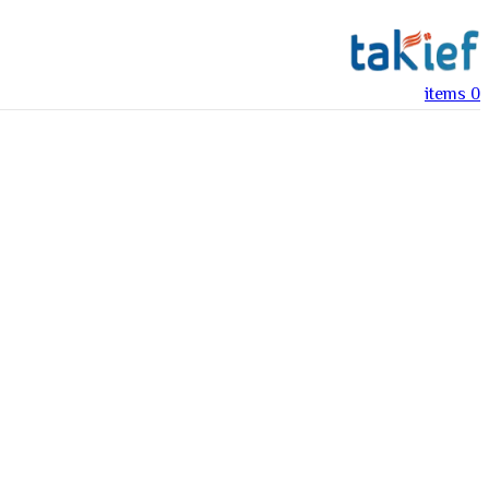
items
0