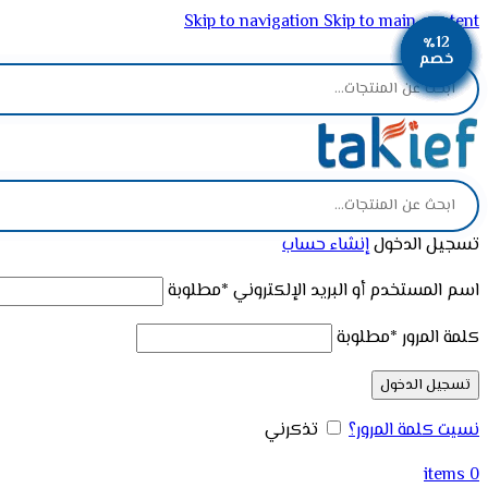
Skip to navigation
Skip to main content
٪13
٪13
٪13
٪14
٪13
٪13
٪12
٪12
٪9
ADD ANYTHING HERE OR JUST REMOVE IT…
خصم
خصم
خصم
خصم
خصم
خصم
خصم
خصم
خصم
تسجيل الدخول
إنشاء حساب
اسم المستخدم أو البريد الإلكتروني
*
مطلوبة
كلمة المرور
*
مطلوبة
تسجيل الدخول
نسيت كلمة المرور؟
تذكرني
items
0