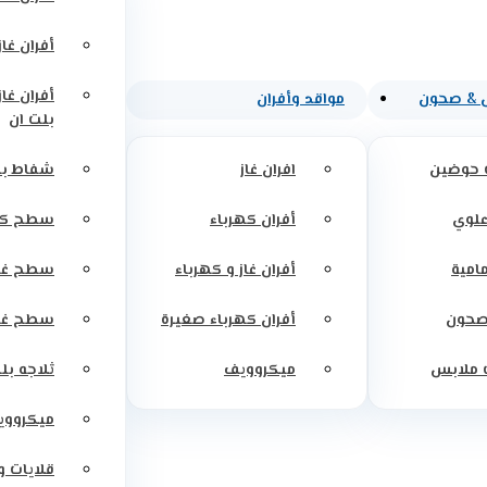
أفران غاز
أفران غاز
 & صحون
مواقد وأفران
بلت ان
 حوضين
افران غاز
شفاط بل
علوي
أفران كهرباء
سطح كه
مامية
أفران غاز و كهرباء
سطح غاز
صحون
أفران كهرباء صغيرة
سطح غاز
 ملابس
ميكروويف
ثلاجه بل
ميكرووي
قلايات 