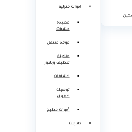
ادوات منزليه
سخين
مصيدة
حشرات
موقد متنقل
ماكينة
تنظيف وبلاور
كشافات
توصيلة
كهرباء
أدوات مطبخ
دفايات