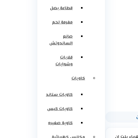
قطاعة بصل
مفرمة لحم
صانع
الساندوتش
قلايات
وشوايات
كاويات
كاويات ستاند
كاويات كبس
كاوية صغيره
رباء بلت ان
مكانس كهربائية