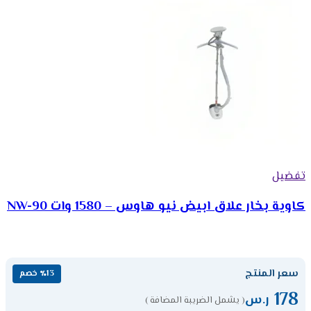
تفضيل
كاوية بخار علاق ابيض نيو هاوس – 1580 وات NW-90
سعر المنتج
٪13 خصم
178
ر.س
( يشمل الضريبة المضافة )