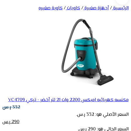
الرئيسية
/
أجهزة صغيرة
/
كاويات
/
كاوية صغيره
مكنسه كهربائيه امبكس 2200 وات 21 لتر أخضر - تركي VC4709
332
ر.س
السعر الأصلي هو: 332 ر.س.
290
ر.س
السعر الحالي هو: 290 ر.س.