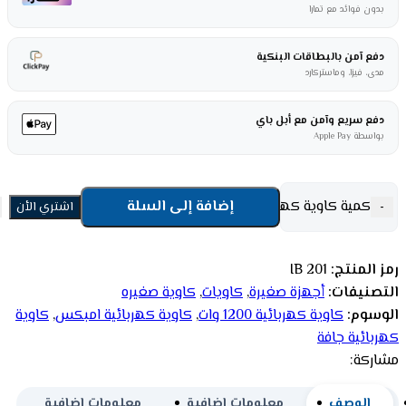
بدون فوائد مع تمارا
دفع آمن بالبطاقات البنكية
مدى، فيزا، وماستركارد
دفع سريع وآمن مع أبل باي
بواسطة Apple Pay
كمية كاوية كهربائية امبكس جافة 1200 وات - أبيض IB 201
إضافة إلى السلة
-
اشتري الأن
رمز المنتج:
IB 201
التصنيفات:
أجهزة صغيرة
,
كاويات
,
كاوية صغيره
الوسوم:
كاوية كهربائية 1200 وات
,
كاوية كهربائية امبكس
,
كاوية
كهربائية جافة
مشاركة:
الوصف
معلومات إضافية
معلومات إضافية