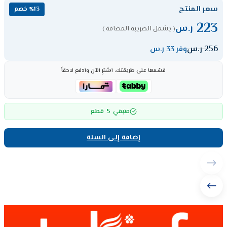
سعر المنتج
٪13 خصم
223
ر.س
( يشمل الضريبة المضافة )
256
ر.س
وفر 33 ر.س
قسّمها على طريقتك، اشترِ الآن وادفع لاحقاً
5
متبقي
قطع
إضافة إلى السلة