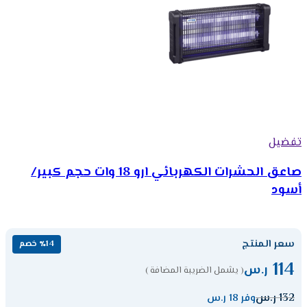
تفضيل
صاعق الحشرات الكهربائي ارو 18 وات حجم كبير/
أسود
سعر المنتج
٪14 خصم
114
ر.س
( يشمل الضريبة المضافة )
132
ر.س
وفر 18 ر.س