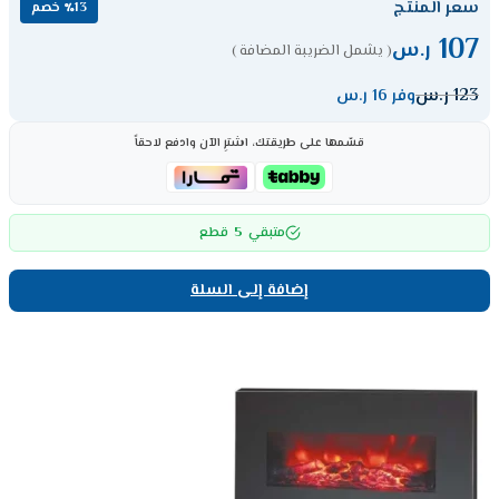
سعر المنتج
٪13 خصم
107
ر.س
( يشمل الضريبة المضافة )
123
ر.س
وفر 16 ر.س
قسّمها على طريقتك، اشترِ الآن وادفع لاحقاً
5
متبقي
قطع
إضافة إلى السلة