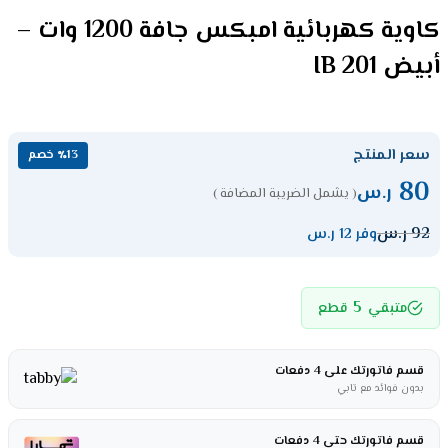
كاوية كهربائية امبكس جافة 1200 وات –
أبيض IB 201
سعر المنتج
٪13 خصم
80
ر.س
( يشمل الضريبة المضافة )
92
ر.س
وفر 12 ر.س
5
متبقي
قطع
قسم فاتورتك على 4 دفعات
بدون فوائد مع تابي
قسم فاتورتك حتى 4 دفعات