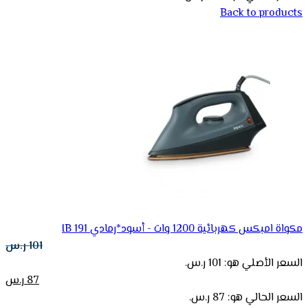
Back to products
مكواة امبكس كهربائية 1200 وات - أسود*رمادي IB 191
101
ر.س
السعر الأصلي هو: 101 ر.س.
87
ر.س
السعر الحالي هو: 87 ر.س.