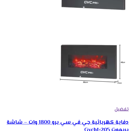
تفضيل
دفاية كهربائية جي في سي برو 1800 وات – شاشة
بريموت Gvcht-205