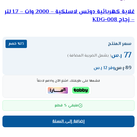
غلاية كهربائية دوتس لاسلكية – 2000 وات – 1.7 لتر
– زجاج KDG-008
سعر المنتج
٪13 خصم
77
ر.س
( يشمل الضريبة المضافة )
89
ر.س
وفر 12 ر.س
قسّمها على طريقتك، اشترِ الآن وادفع لاحقاً
5
متبقي
قطع
إضافة إلى السلة