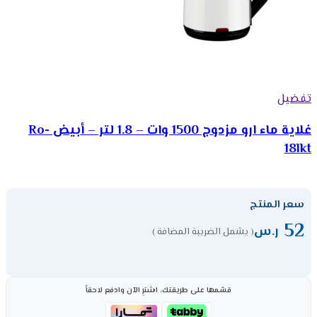
تفضيل
غلاية ماء ارو مزدوج 1500 وات – 1.8 لتر – أبيض Ro-
18lkt
سعر المنتج
52
ر.س
( يشمل الضريبة المضافة )
قسّمها على طريقتك، اشترِ الآن وادفع لاحقاً