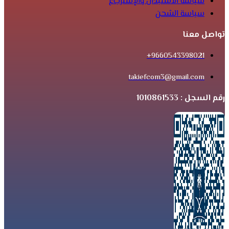
سياسة الاستبدال والإسترجاع
سياسة الشحن
تواصل معنا
9660543398021+
takiefcom3@gmail.com
رقم السجل : 1010861533