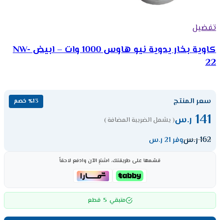
تفضيل
كاوية بخار يدوية نيو هاوس 1000 وات – ابيض NW-
22
سعر المنتج
٪13 خصم
141
ر.س
( يشمل الضريبة المضافة )
162
ر.س
وفر 21 ر.س
قسّمها على طريقتك، اشترِ الآن وادفع لاحقاً
5
متبقي
قطع