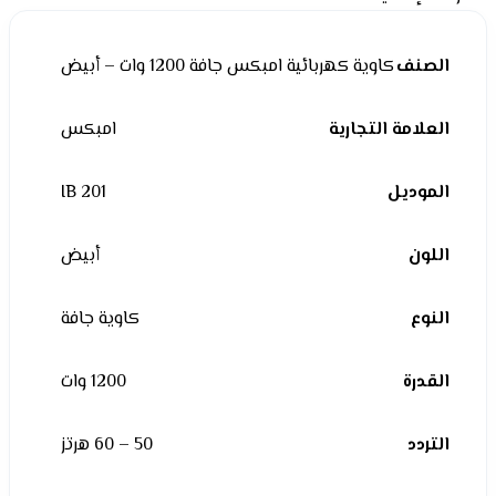
الصنف
كاوية كهربائية امبكس جافة 1200 وات – أبيض
العلامة التجارية
امبكس
الموديل
IB 201
اللون
أبيض
النوع
كاوية جافة
القدرة
1200 وات
التردد
50 – 60 هرتز