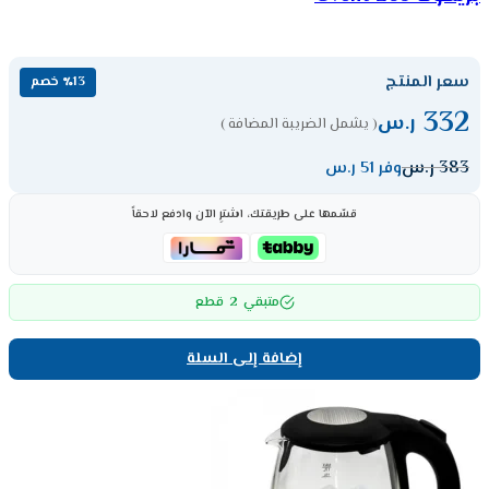
سعر المنتج
٪13 خصم
332
ر.س
( يشمل الضريبة المضافة )
383
ر.س
وفر 51 ر.س
قسّمها على طريقتك، اشترِ الآن وادفع لاحقاً
2
متبقي
قطع
إضافة إلى السلة