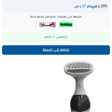
205
ر.س
وفر 27 ر.س
قسّمها على طريقتك، اشترِ الآن وادفع لاحقاً
5
متبقي
قطع
إضافة إلى السلة