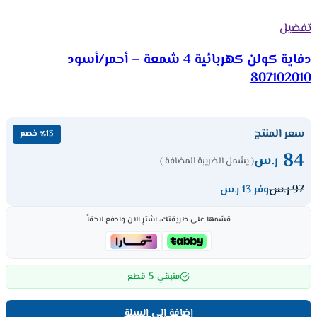
تفضيل
دفاية كولن كهربائية 4 شمعة – أحمر/أسود
807102010
سعر المنتج
٪13 خصم
84
ر.س
( يشمل الضريبة المضافة )
97
ر.س
وفر 13 ر.س
قسّمها على طريقتك، اشترِ الآن وادفع لاحقاً
5
متبقي
قطع
إضافة إلى السلة