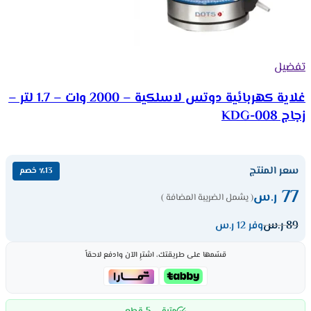
تفضيل
غلاية كهربائية دوتس لاسلكية – 2000 وات – 1.7 لتر –
زجاج KDG-008
سعر المنتج
٪13 خصم
77
ر.س
( يشمل الضريبة المضافة )
89
ر.س
وفر 12 ر.س
قسّمها على طريقتك، اشترِ الآن وادفع لاحقاً
5