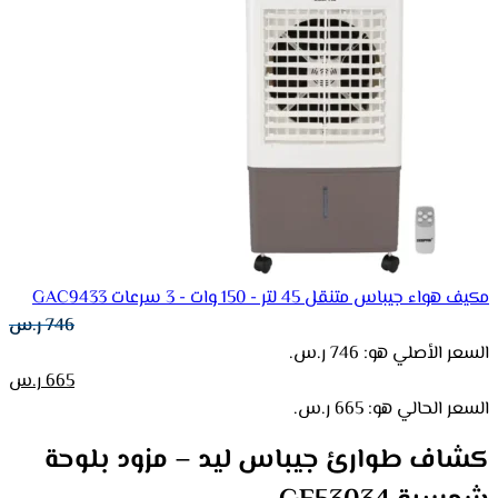
مكيف هواء جيباس متنقل 45 لتر - 150 وات - 3 سرعات GAC9433
746
ر.س
السعر الأصلي هو: 746 ر.س.
665
ر.س
السعر الحالي هو: 665 ر.س.
كشاف طوارئ جيباس ليد – مزود بلوحة