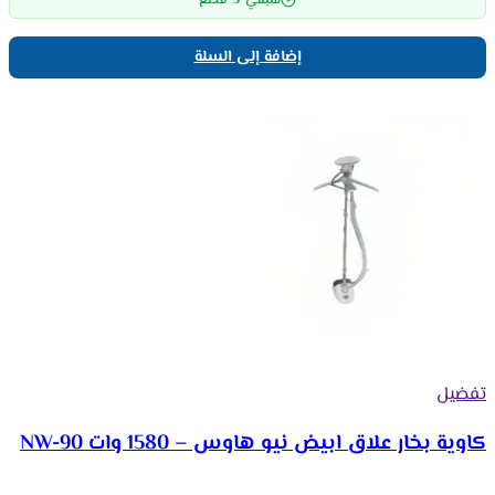
متبقي
قطع
إضافة إلى السلة
تفضيل
كاوية بخار علاق ابيض نيو هاوس – 1580 وات NW-90