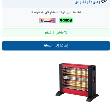
329
ر.س
وفر 44 ر.س
قسّمها على طريقتك، اشترِ الآن وادفع لاحقاً
5
متبقي
قطع
إضافة إلى السلة