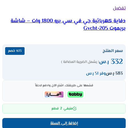
تفضيل
دفاية كهربائية جي في سي برو 1800 وات – شاشة
بريموت Gvcht-205
سعر المنتج
٪13 خصم
332
ر.س
( يشمل الضريبة المضافة )
383
ر.س
وفر 51 ر.س
قسّمها على طريقتك، اشترِ الآن وادفع لاحقاً
2
متبقي
قطع
إضافة إلى السلة