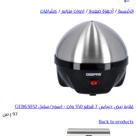
الرئيسية
/
أجهزة صغيرة
/
ادوات منزليه
/
كشافات
غلايه بيض جيباس 7 قطع 350 وات - اسود/ستيل GEB63032
97
ر.س
Back to products