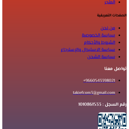
المتجر
الصفحات التعريفية
من نحن
سياسة الخصوصية
الشروط والأحكام
سياسة الاستبدال والإسترجاع
سياسة الشحن
تواصل معنا
9660543398021+
takiefcom3@gmail.com
رقم السجل : 1010861533