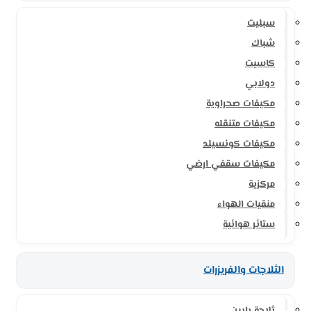
سبليت
شباك
كاسيت
دولابي
مكيفات صحراوية
مكيفات متنقله
مكيفات كونسيلد
مكيفات سقفي ارضي
مركزية
منقيات الهواء
ستائر هوائية
الثلاجات والفريزرات