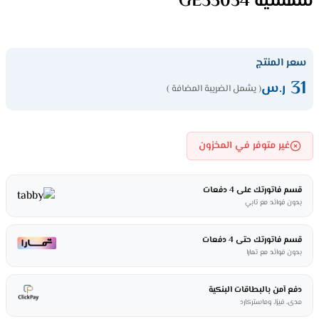
شمسية GE53034
سعر المنتج
31
ر.س
( يشمل الضريبة المضافة )
غير متوفر في المخزون
قسم فاتورتك على 4 دفعات
بدون فوائد مع تابي
قسم فاتورتك حتى 4 دفعات
بدون فوائد مع تمارا
دفع آمن بالبطاقات البنكية
مدى، فيزا، وماستركارد