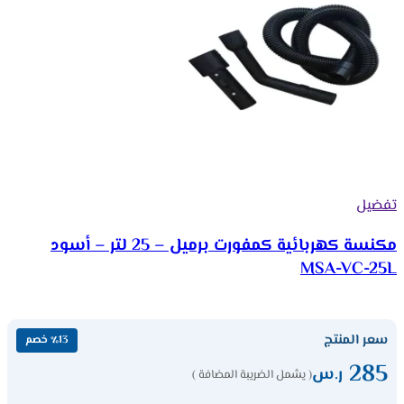
تفضيل
مكنسة كهربائية كمفورت برميل – 25 لتر – أسود
MSA-VC-25L
سعر المنتج
٪13 خصم
285
ر.س
( يشمل الضريبة المضافة )