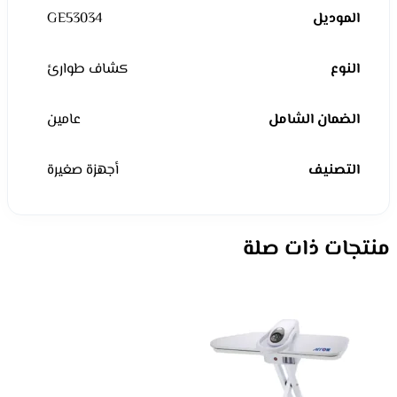
الموديل
GE53034
النوع
كشاف طوارئ
الضمان الشامل
عامين
التصنيف
أجهزة صغيرة
منتجات ذات صلة