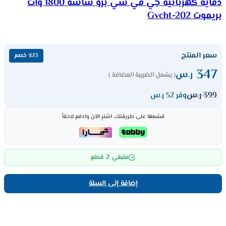
دفاية كهربائية جي في سي برو شاشة 1800 وات
بريموت Gvcht-202
سعر المنتج
٪13 خصم
347
ر.س
( يشمل الضريبة المضافة )
399
ر.س
وفر 52 ر.س
قسّمها على طريقتك، اشترِ الآن وادفع لاحقاً
2
متبقي
قطع
إضافة إلى السلة