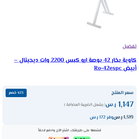
تفضيل
كاوية بخار 42 بوصة ارو كبس 2200 وات ديجيتال –
أبيض Ro-42espc
سعر المنتج
٪13 خصم
1,147
ر.س
( يشمل الضريبة المضافة )
1,319
ر.س
وفر 172 ر.س
قسّمها على طريقتك، اشترِ الآن وادفع لاحقاً