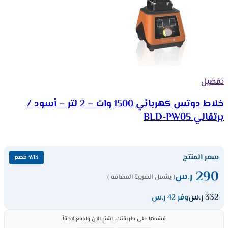
تفضيل
خلاط دوتس كهربائي 1500 وات – 2 لتر – أسود /
برتقالي BLD-PW05
سعر المنتج
٪13 خصم
290
ر.س
( يشمل الضريبة المضافة )
332
ر.س
وفر 42 ر.س
قسّمها على طريقتك، اشترِ الآن وادفع لاحقاً