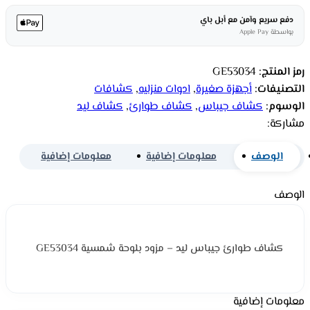
دفع سريع وآمن مع أبل باي
بواسطة Apple Pay
رمز المنتج:
GE53034
التصنيفات:
أجهزة صغيرة
,
ادوات منزليه
,
كشافات
الوسوم:
كشاف جيباس
,
كشاف طوارئ
,
كشاف ليد
مشاركة:
الوصف
معلومات إضافية
معلومات إضافية
الوصف
كشاف طوارئ جيباس ليد – مزود بلوحة شمسية GE53034
معلومات إضافية