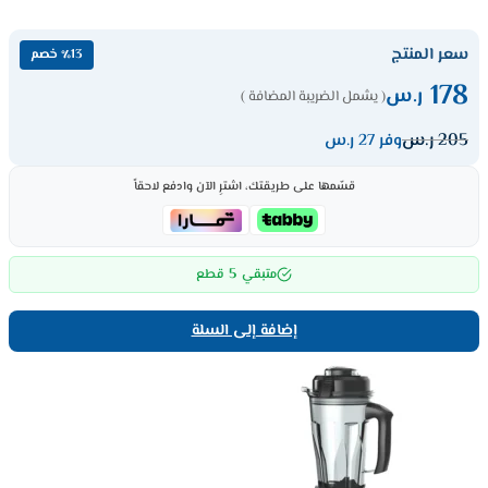
سعر المنتج
٪13 خصم
178
ر.س
( يشمل الضريبة المضافة )
205
ر.س
وفر 27 ر.س
قسّمها على طريقتك، اشترِ الآن وادفع لاحقاً
5
متبقي
قطع
إضافة إلى السلة