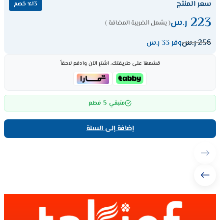
سعر المنتج
٪13 خصم
223
ر.س
( يشمل الضريبة المضافة )
256
ر.س
وفر 33 ر.س
قسّمها على طريقتك، اشترِ الآن وادفع لاحقاً
5
متبقي
قطع
إضافة إلى السلة