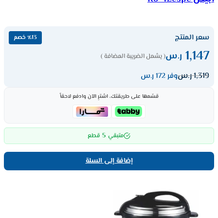
سعر المنتج
٪13 خصم
1,147
ر.س
( يشمل الضريبة المضافة )
1,319
ر.س
وفر 172 ر.س
قسّمها على طريقتك، اشترِ الآن وادفع لاحقاً
5
متبقي
قطع
إضافة إلى السلة