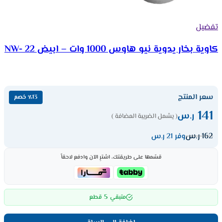
تفضيل
كاوية بخار يدوية نيو هاوس 1000 وات – ابيض NW- 22
سعر المنتج
٪13 خصم
141
ر.س
( يشمل الضريبة المضافة )
162
ر.س
وفر 21 ر.س
قسّمها على طريقتك، اشترِ الآن وادفع لاحقاً
5
متبقي
قطع