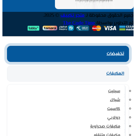
جميع الحقوق محفوظة لـ
متجر تكييف
© 2025.
تم التطوير بواسطة
The Code Time
.
تخفيضات
المكيفات
سبليت
شباك
كاسيت
دولابي
مكيفات صحراوية
مكيفات متنقله