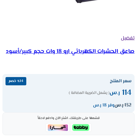
تفضيل
صاعق الحشرات الكهربائي ارو 18 وات حجم كبير/أسود
سعر المنتج
٪14 خصم
114
ر.س
( يشمل الضريبة المضافة )
132
ر.س
وفر 18 ر.س
قسّمها على طريقتك، اشترِ الآن وادفع لاحقاً