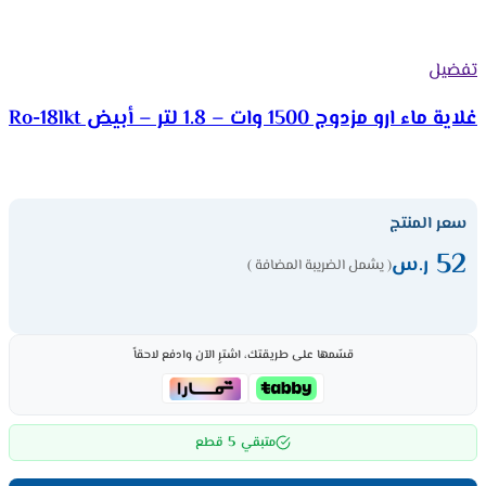
تفضيل
غلاية ماء ارو مزدوج 1500 وات – 1.8 لتر – أبيض Ro-18lkt
سعر المنتج
52
ر.س
( يشمل الضريبة المضافة )
قسّمها على طريقتك، اشترِ الآن وادفع لاحقاً
5
متبقي
قطع