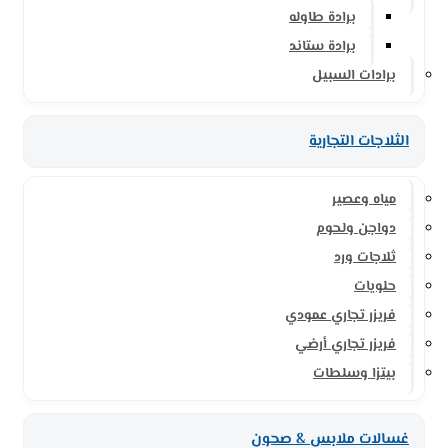
برادة طاوله
برادة ستاند
برادات السبيل
الثلاجات التجارية
مياه وعصير
دواجن ولحوم
ثلاجات ورد
حلويات
فريزر تجاري عمودي
فريزر تجاري أرضي
بيتزا وسلطات
غسالات ملابس & صحون