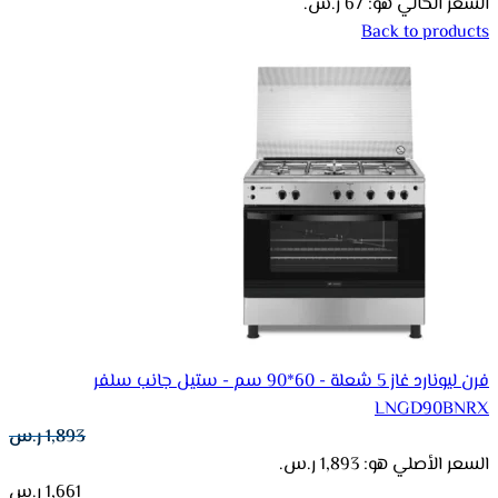
السعر الحالي هو: 67 ر.س.
Back to products
فرن ليونارد غاز 5 شعلة - 60*90 سم - ستيل جانب سلفر
LNGD90BNRX
1,893
ر.س
السعر الأصلي هو: 1,893 ر.س.
1,661
ر.س