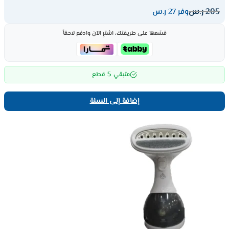
205
ر.س
وفر 27 ر.س
قسّمها على طريقتك، اشترِ الآن وادفع لاحقاً
5
متبقي
قطع
إضافة إلى السلة