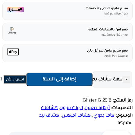
قسم فاتورتك حتى 4 دفعات
بدون فوائد مع تمارا
دفع آمن بالبطاقات البنكية
مدى، فيزا، وماستركارد
دفع سريع وآمن مع أبل باي
بواسطة Apple Pay
كمية كشاف يدوي ليد فلاش IMPEX - أسود Glister G 23 B
إضافة إلى السلة
-
اشتري الأن
رمز المنتج:
Glister G 23 B
التصنيفات:
أجهزة صغيرة
,
ادوات منزليه
,
كشافات
الوسوم:
كاف يدوي
,
كشاف امبكس
,
كشاف ليد
مشاركة: