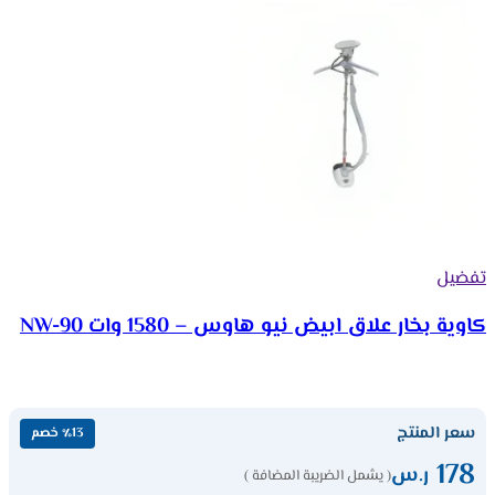
تفضيل
كاوية بخار علاق ابيض نيو هاوس – 1580 وات NW-90
سعر المنتج
٪13 خصم
178
ر.س
( يشمل الضريبة المضافة )