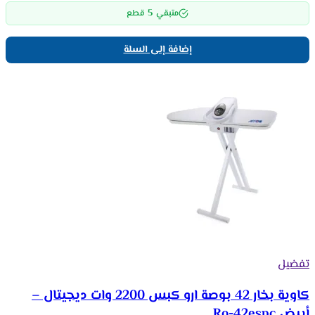
5
متبقي
قطع
إضافة إلى السلة
تفضيل
كاوية بخار 42 بوصة ارو كبس 2200 وات ديجيتال –
أبيض Ro-42espc