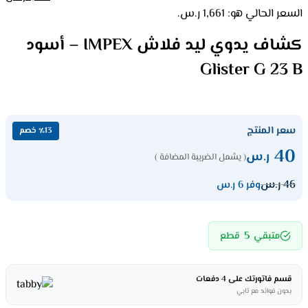
السعر الحالي هو: 1,661 ر.س.
كشاف يدوي ليد فلاش IMPEX – أسود
Glister G 23 B
سعر المنتج
٪13 خصم
40
ر.س
( يشمل الضريبة المضافة )
46
ر.س
وفر 6 ر.س
5
متبقي
قطع
قسم فاتورتك على 4 دفعات
بدون فوائد مع تابي