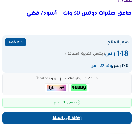
تفضيل
صاعق حشرات دوتس 30 وات – أسود/ فضي
سعر المنتج
٪13 خصم
148
ر.س
( يشمل الضريبة المضافة )
170
ر.س
وفر 22 ر.س
قسّمها على طريقتك، اشترِ الآن وادفع لاحقاً
4
متبقي
قطع
إضافة إلى السلة