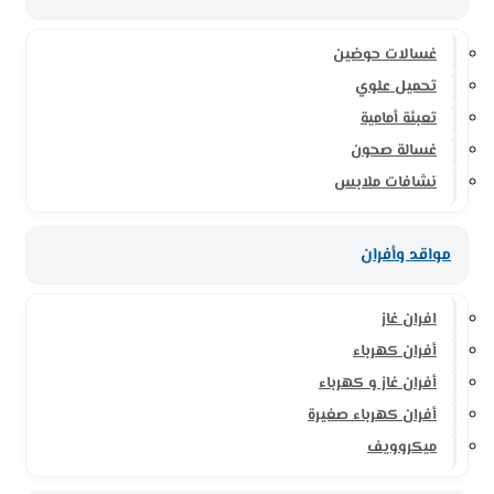
غسالات حوضين
تحميل علوي
تعبئة أمامية
غسالة صحون
نشافات ملابس
مواقد وأفران
افران غاز
أفران كهرباء
أفران غاز و كهرباء
أفران كهرباء صغيرة
ميكروويف