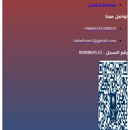
سياسة الشحن
تواصل معنا
9660543398021+
takiefcom3@gmail.com
رقم السجل : 1010861533