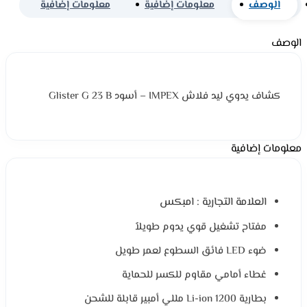
الوصف
معلومات إضافية
معلومات إضافية
الوصف
كشاف يدوي ليد فلاش IMPEX – أسود Glister G 23 B
معلومات إضافية
العلامة التجارية : امبكس
مفتاح تشغيل قوي يدوم طويلاً
ضوء LED فائق السطوع لعمر طويل
غطاء أمامي مقاوم للكسر للحماية
بطارية Li-ion 1200 مللي أمبير قابلة للشحن