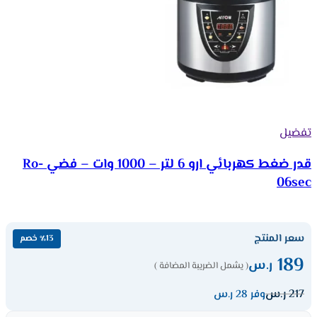
تفضيل
قدر ضغط كهربائي ارو 6 لتر – 1000 وات – فضي Ro-
06sec
سعر المنتج
٪13 خصم
189
ر.س
( يشمل الضريبة المضافة )
217
ر.س
وفر 28 ر.س