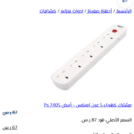
الرئيسية
/
أجهزة صغيرة
/
ادوات منزليه
/
كشافات
مشترك كهرباء 5 عين امبكس - أبيض Ps 7405
87
ر.س
السعر الأصلي هو: 87 ر.س.
67
ر.س