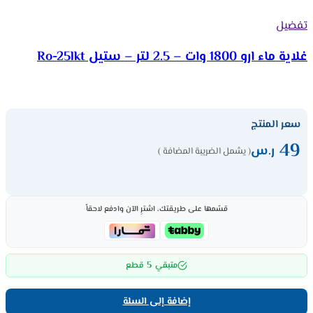
تفضيل
غلاية ماء ارو 1800 وات – 2.5 لتر – ستيل Ro-25lkt
سعر المنتج
49
ر.س
( يشمل الضريبة المضافة )
قسّمها على طريقتك، اشترِ الآن وادفع لاحقاً
5
متبقي
قطع
إضافة إلى السلة