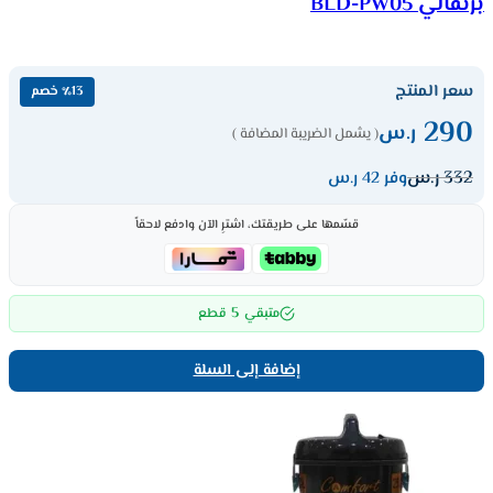
برتقالي BLD-PW05
سعر المنتج
٪13 خصم
290
ر.س
( يشمل الضريبة المضافة )
332
ر.س
وفر 42 ر.س
قسّمها على طريقتك، اشترِ الآن وادفع لاحقاً
5
متبقي
قطع
إضافة إلى السلة