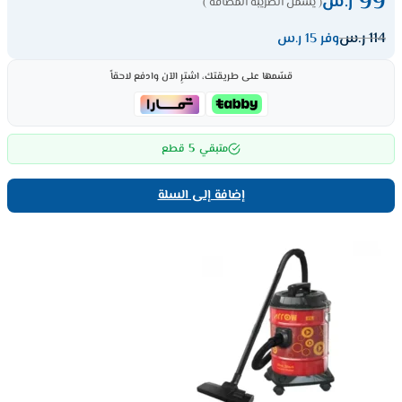
99
ر.س
( يشمل الضريبة المضافة )
114
ر.س
وفر 15 ر.س
قسّمها على طريقتك، اشترِ الآن وادفع لاحقاً
5
متبقي
قطع
إضافة إلى السلة