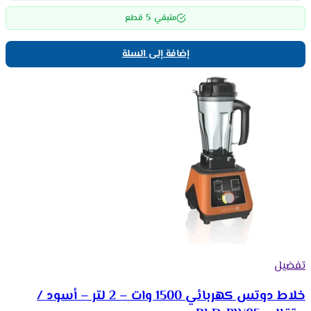
5
متبقي
قطع
إضافة إلى السلة
تفضيل
خلاط دوتس كهربائي 1500 وات – 2 لتر – أسود /