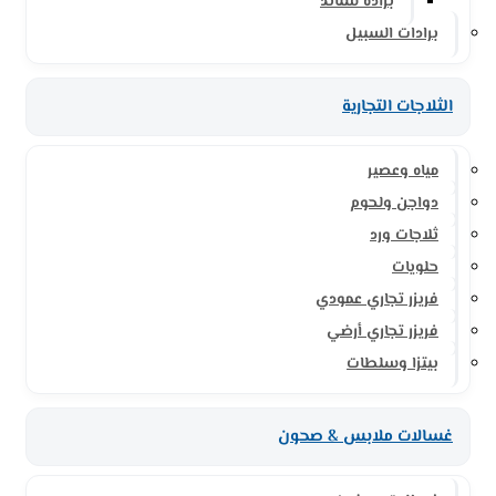
برادة ستاند
برادات السبيل
الثلاجات التجارية
مياه وعصير
دواجن ولحوم
ثلاجات ورد
حلويات
فريزر تجاري عمودي
فريزر تجاري أرضي
بيتزا وسلطات
غسالات ملابس & صحون