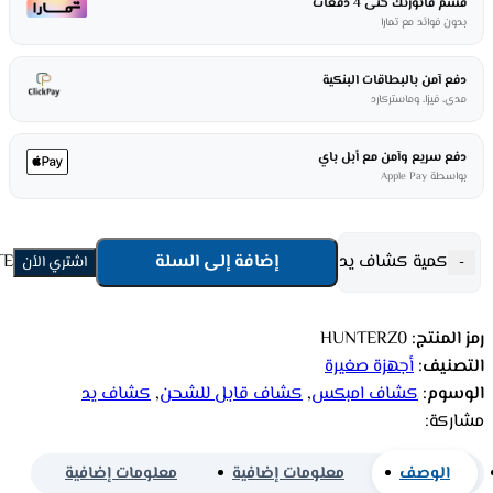
قسم فاتورتك حتى 4 دفعات
بدون فوائد مع تمارا
دفع آمن بالبطاقات البنكية
مدى، فيزا، وماستركارد
دفع سريع وآمن مع أبل باي
بواسطة Apple Pay
كمية كشاف يد امبكس ليد 10 وات - قابل للشحن - اسود HUNTERZ0
إضافة إلى السلة
-
اشتري الأن
رمز المنتج:
HUNTERZ0
التصنيف:
أجهزة صغيرة
الوسوم:
كشاف امبكس
,
كشاف قابل للشحن
,
كشاف يد
مشاركة:
الوصف
معلومات إضافية
معلومات إضافية