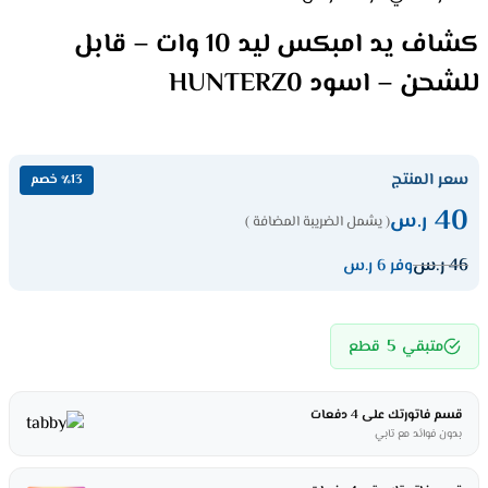
كشاف يد امبكس ليد 10 وات – قابل
للشحن – اسود HUNTERZ0
سعر المنتج
٪13 خصم
40
ر.س
( يشمل الضريبة المضافة )
46
ر.س
وفر 6 ر.س
5
متبقي
قطع
قسم فاتورتك على 4 دفعات
بدون فوائد مع تابي