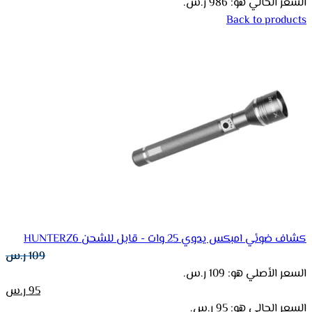
السعر الحالي هو: 986 ر.س.
Back to products
كشاف ضوئي امبكس يدوي 25 وات - قابل للشحن HUNTERZ6
109
ر.س
السعر الأصلي هو: 109 ر.س.
95
ر.س
السعر الحالي هو: 95 ر.س.