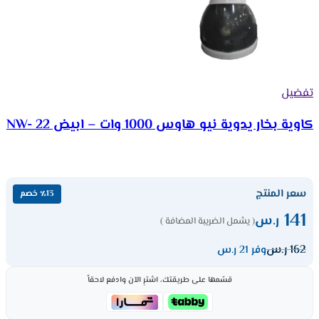
تفضيل
كاوية بخار يدوية نيو هاوس 1000 وات – ابيض NW- 22
سعر المنتج
٪13 خصم
141
ر.س
( يشمل الضريبة المضافة )
162
ر.س
وفر 21 ر.س
قسّمها على طريقتك، اشترِ الآن وادفع لاحقاً