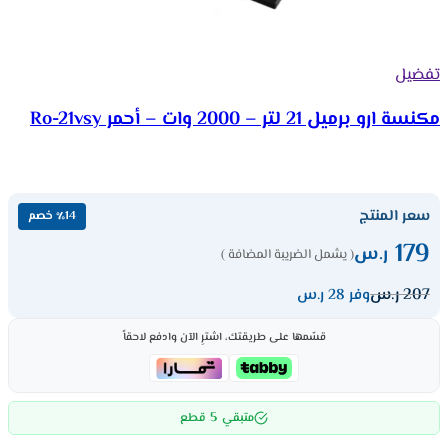
تفضيل
مكنسة ارو برميل 21 لتر – 2000 وات – أحمر Ro-21vsy
سعر المنتج
٪14 خصم
179
ر.س
( يشمل الضريبة المضافة )
207
ر.س
وفر 28 ر.س
قسّمها على طريقتك، اشترِ الآن وادفع لاحقاً
5
متبقي
قطع