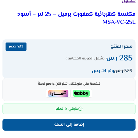
تفضيل
مكنسة كهربائية كمفورت برميل – 25 لتر – أسود
MSA-VC-25L
سعر المنتج
٪13 خصم
285
ر.س
( يشمل الضريبة المضافة )
329
ر.س
وفر 44 ر.س
قسّمها على طريقتك، اشترِ الآن وادفع لاحقاً
5
متبقي
قطع
إضافة إلى السلة