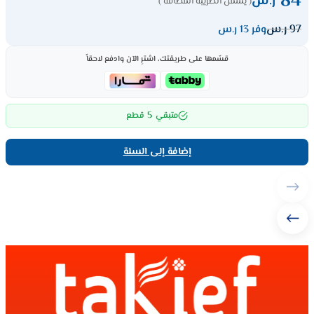
84
ر.س
( يشمل الضريبة المضافة )
97
ر.س
وفر 13 ر.س
قسّمها على طريقتك، اشترِ الآن وادفع لاحقاً
5
متبقي
قطع
إضافة إلى السلة