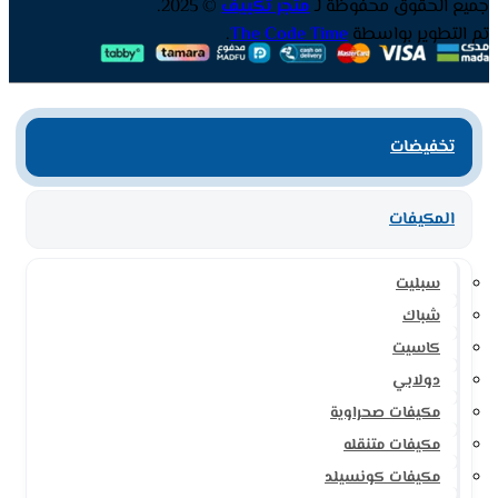
جميع الحقوق محفوظة لـ
متجر تكييف
© 2025.
تم التطوير بواسطة
The Code Time
.
تخفيضات
المكيفات
سبليت
شباك
كاسيت
دولابي
مكيفات صحراوية
مكيفات متنقله
مكيفات كونسيلد