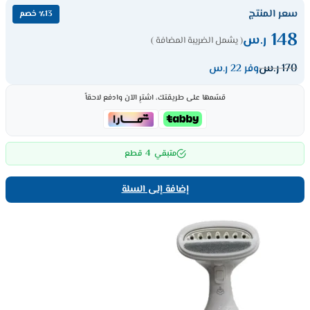
سعر المنتج
٪13 خصم
148
ر.س
( يشمل الضريبة المضافة )
170
ر.س
وفر 22 ر.س
قسّمها على طريقتك، اشترِ الآن وادفع لاحقاً
4
متبقي
قطع
إضافة إلى السلة