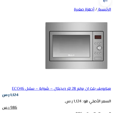
الرئيسية
/
أجهزة صغيرة
ميكرويف بلت ان بولم 28 لتر ديجيتال – شواية – ستيل ECO46
1,124
ر.س
السعر الأصلي هو: 1,124 ر.س.
986
ر.س