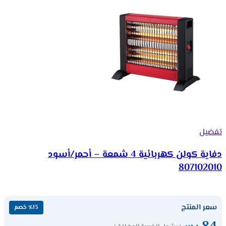
تفضيل
دفاية كولن كهربائية 4 شمعة – أحمر/أسود
807102010
سعر المنتج
٪13 خصم