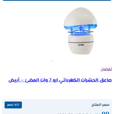
تفضيل
صاعق الحشرات الكهربائي ارو 7 وات المضئ – أبيض
سعر المنتج
٪13 خصم