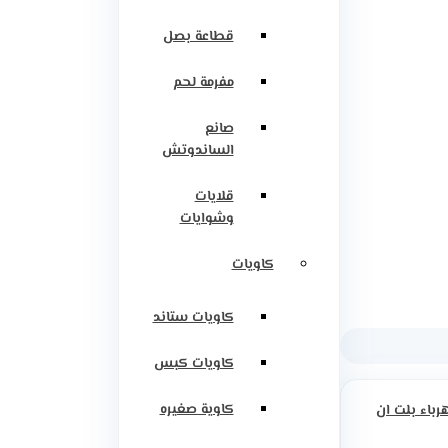
قطاعة بصل
مفرمة لحم
صانع
الساندوتش
قلايات
وشوايات
كاويات
كاويات ستاند
كاويات كبس
كاوية صغيره
رباء بلت ان