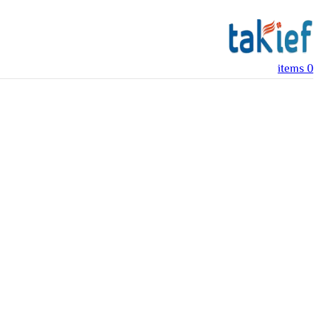
items
0