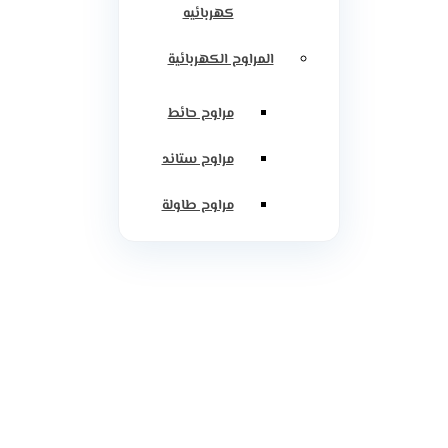
كهربائيه
المراوح الكهربائية
مراوح حائط
مراوح ستاند
مراوح طاولة