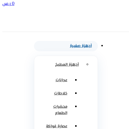
0
ر.س
أجهزة صغيرة
أجهزة المطبخ
عجانات
خلاطات
محضرات
الطعام
عصارة فواكة