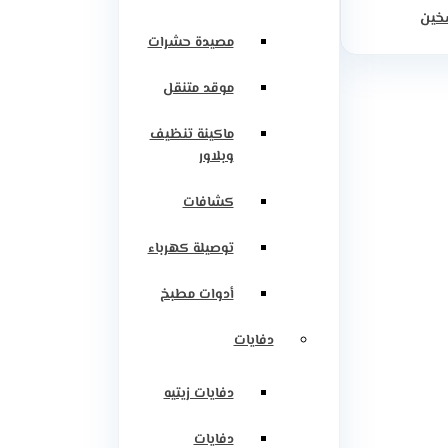
سخين
مصيدة حشرات
موقد متنقل
ماكينة تنظيف
وبلاور
كشافات
توصيلة كهرباء
أدوات مطبخ
دفايات
دفايات زيتيه
دفايات