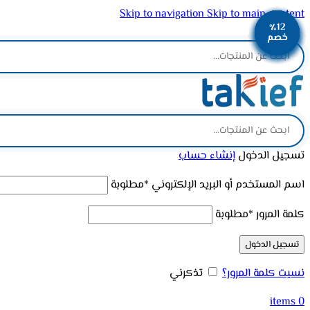
Skip to navigation
Skip to main content
٪12
٪12
٪12
٪12
٪12
٪11
٪11
٪11
٪11
ADD ANYTHING HERE OR JUST REMOVE IT…
خصم
خصم
خصم
خصم
خصم
خصم
خصم
خصم
خصم
تسجيل الدخول
إنشاء حساب
اسم المستخدم أو البريد الإلكتروني
*
مطلوبة
كلمة المرور
*
مطلوبة
تسجيل الدخول
نسيت كلمة المرور؟
تذكرني
items
0