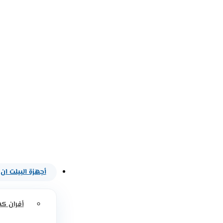
أجهزة البيلت ان
أفران كه