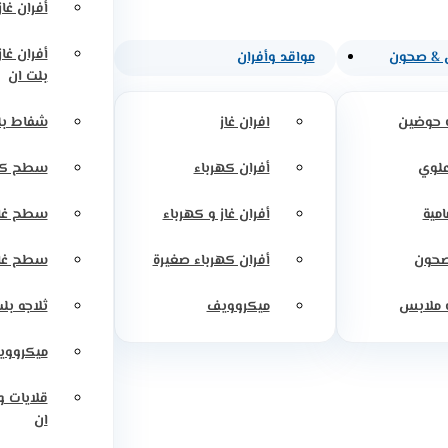
أفران غاز
أفران غا
 & صحون
مواقد وأفران
بلت ان
 حوضين
افران غاز
شفاط بل
علوي
أفران كهرباء
سطح كه
امية
أفران غاز و كهرباء
سطح غاز
صحون
أفران كهرباء صغيرة
سطح غاز
 ملابس
ميكروويف
ثلاجه بل
ميكرووي
قلايات 
ان