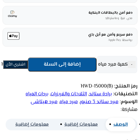
دفع آمن بالبطاقات البنكية
مدى، فيزا، وماستركارد
دفع سريع وآمن مع أبل باي
بواسطة Apple Pay
كمية مبرد مياه هيتاشى ستاند 3 صنبور - أسود HWD-15000(B)
إضافة إلى السلة
-
اشتري الأن
رمز المنتج:
HWD-15000(B)
التصنيفات:
برادة ستاند
,
الثلاجات والفريزرات
,
بردات المياه
الوسوم:
مبرد ستاند 3 صنبور
,
مبرد مياه
,
مبرد هيتاشى
مشاركة:
الوصف
معلومات إضافية
معلومات إضافية