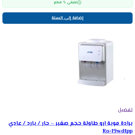
5
متبقي
قطع
إضافة إلى السلة
تفضيل
برادة موية ارو طاولة حجم صغير – حار / بارد / عادي
Ro-19wdtpp