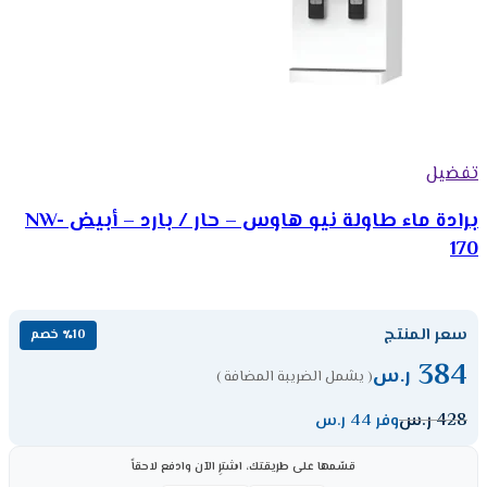
تفضيل
برادة ماء طاولة نيو هاوس – حار / بارد – أبيض NW-
170
سعر المنتج
٪10 خصم
384
ر.س
( يشمل الضريبة المضافة )
428
ر.س
وفر 44 ر.س
قسّمها على طريقتك، اشترِ الآن وادفع لاحقاً