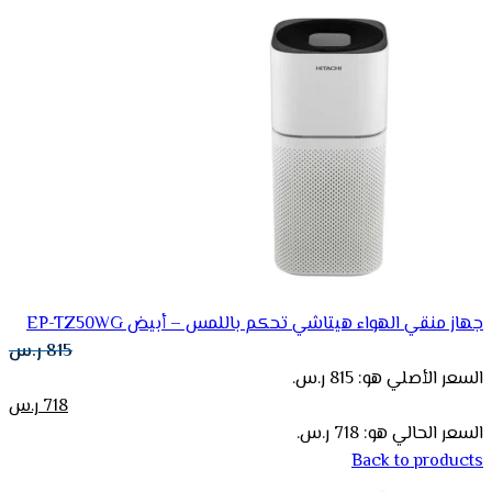
جهاز منقي الهواء هيتاشي تحكم باللمس – أبيض EP-TZ50WG
815
ر.س
السعر الأصلي هو: 815 ر.س.
718
ر.س
السعر الحالي هو: 718 ر.س.
Back to products