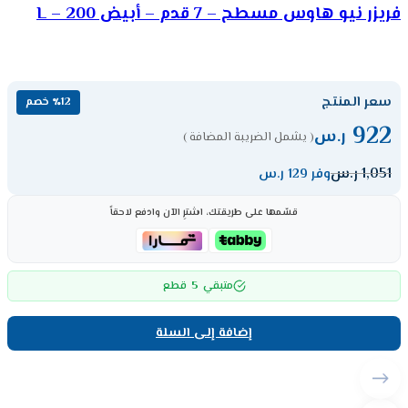
فريزر نيو هاوس مسطح – 7 قدم – أبيض 200 – L
سعر المنتج
٪12 خصم
922
ر.س
( يشمل الضريبة المضافة )
1,051
ر.س
وفر 129 ر.س
قسّمها على طريقتك، اشترِ الآن وادفع لاحقاً
5
متبقي
قطع
إضافة إلى السلة