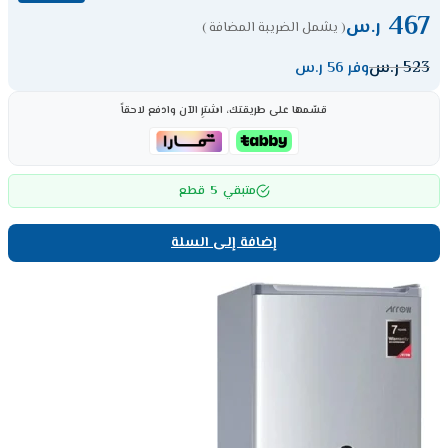
467
ر.س
( يشمل الضريبة المضافة )
523
ر.س
وفر 56 ر.س
قسّمها على طريقتك، اشترِ الآن وادفع لاحقاً
5
متبقي
قطع
إضافة إلى السلة