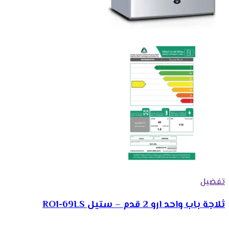
تفضيل
ثلاجة باب واحد ارو 2 قدم – ستيل RO1-69LS