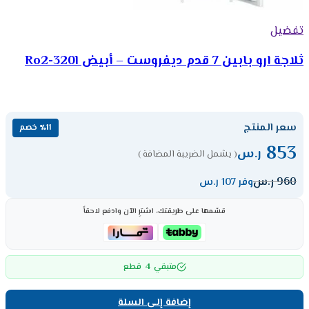
تفضيل
ثلاجة ارو بابين 7 قدم ديفروست – أبيض Ro2-320l
سعر المنتج
٪11 خصم
853
ر.س
( يشمل الضريبة المضافة )
960
ر.س
وفر 107 ر.س
قسّمها على طريقتك، اشترِ الآن وادفع لاحقاً
4
متبقي
قطع
إضافة إلى السلة