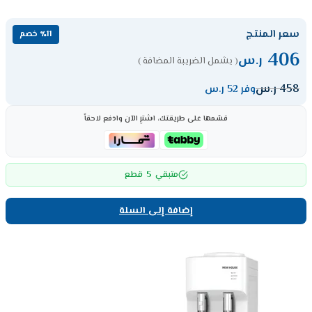
سعر المنتج
٪11 خصم
406
ر.س
( يشمل الضريبة المضافة )
458
ر.س
وفر 52 ر.س
قسّمها على طريقتك، اشترِ الآن وادفع لاحقاً
5
متبقي
قطع
إضافة إلى السلة