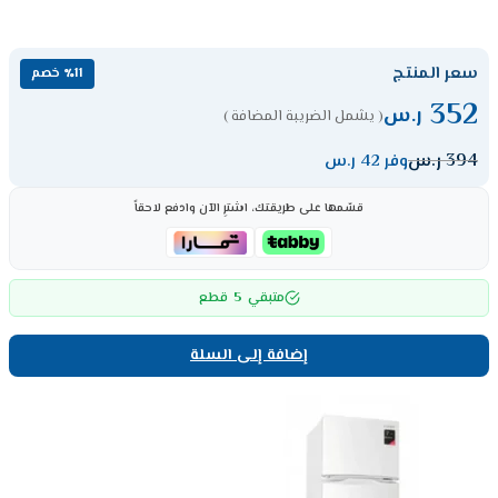
سعر المنتج
٪11 خصم
352
ر.س
( يشمل الضريبة المضافة )
394
ر.س
وفر 42 ر.س
قسّمها على طريقتك، اشترِ الآن وادفع لاحقاً
5
متبقي
قطع
إضافة إلى السلة