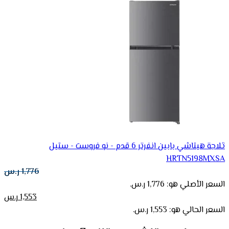
ثلاجة هيتاشي بابين انفرتر 6 قدم - نو فروست - ستيل
HRTN5198MXSA
1,776
ر.س
السعر الأصلي هو: 1,776 ر.س.
1,553
ر.س
السعر الحالي هو: 1,553 ر.س.