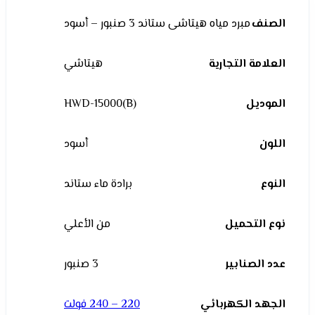
الصنف
مبرد مياه هيتاشى ستاند 3 صنبور – أسود
العلامة التجارية
هيتاشي
الموديل
HWD-15000(B)
اللون
أسود
النوع
برادة ماء ستاند
نوع التحميل
من الأعلي
عدد الصنابير
3 صنبور
الجهد الكهربائي
220 – 240 فولت