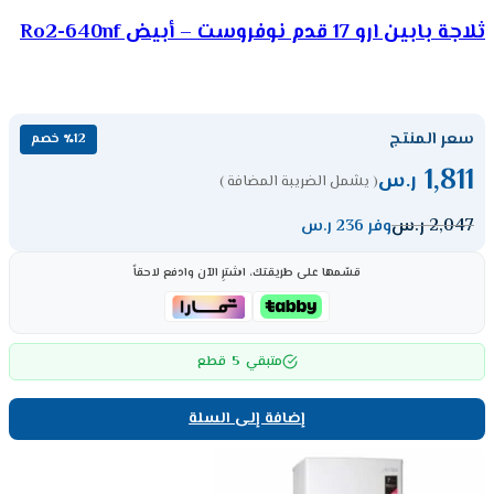
ثلاجة بابين ارو 17 قدم نوفروست – أبيض Ro2-640nf
سعر المنتج
٪12 خصم
1,811
ر.س
( يشمل الضريبة المضافة )
2,047
ر.س
وفر 236 ر.س
قسّمها على طريقتك، اشترِ الآن وادفع لاحقاً
5
متبقي
قطع
إضافة إلى السلة