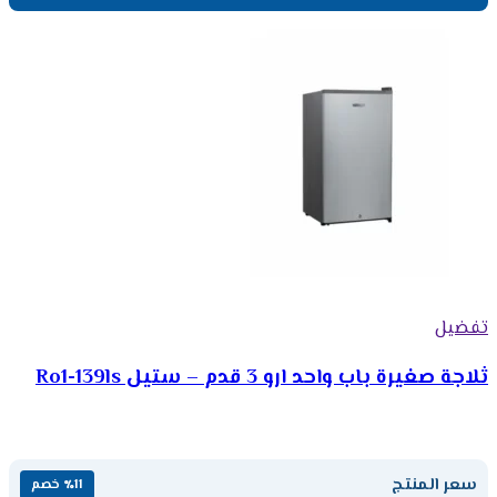
تفضيل
ثلاجة صغيرة باب واحد ارو 3 قدم – ستيل Ro1-139ls
سعر المنتج
٪11 خصم