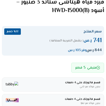
مبرد مياه هيتاشى ستاند 3 صنبور –
أسود HWD-15000(B)
سعر المنتج
٪12 خصم
741
ر.س
( يشمل الضريبة المضافة )
844
ر.س
وفر 103 ر.س
5
متبقي
قطع
قسم فاتورتك على 4 دفعات
بدون فوائد مع تابي
قسم فاتورتك حتى 4 دفعات
بدون فوائد مع تمارا