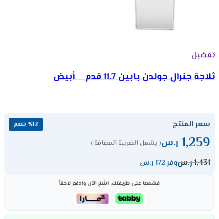
تفضيل
ثلاجة جنرال جولدن بابين 11.7 قدم – أبيض
سعر المنتج
٪12 خصم
1,259
ر.س
( يشمل الضريبة المضافة )
1,431
ر.س
وفر 172 ر.س
قسّمها على طريقتك، اشترِ الآن وادفع لاحقاً