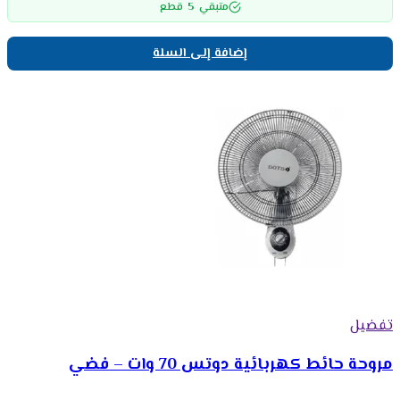
5
متبقي
قطع
إضافة إلى السلة
تفضيل
مروحة حائط كهربائية دوتس 70 وات – فضي