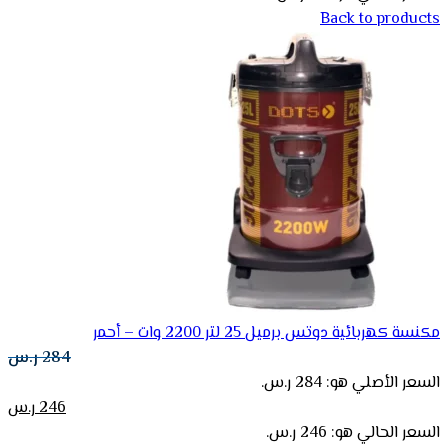
Back to products
مكنسة كهربائية دوتس برميل 25 لتر 2200 وات – أحمر
284
ر.س
السعر الأصلي هو: 284 ر.س.
246
ر.س
السعر الحالي هو: 246 ر.س.