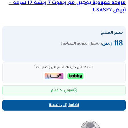
مروحه عمودية يوجين مع ريموت 7 ريشة 12 سرعه –
أبيض USASF7
سعر المنتج
118
ر.س
( يشمل الضريبة المضافة )
قسّمها على طريقتك، اشترِ الآن وادفع لاحقاً
5
متبقي
قطع
إضافة إلى السلة