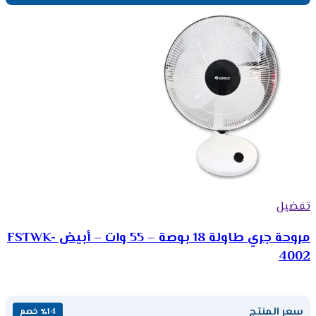
تفضيل
مروحة جري طاولة 18 بوصة – 55 وات – أبيض FSTWK-
4002
سعر المنتج
٪14 خصم