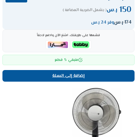
150
ر.س
( يشمل الضريبة المضافة )
174
ر.س
وفر 24 ر.س
قسّمها على طريقتك، اشترِ الآن وادفع لاحقاً
5
متبقي
قطع
إضافة إلى السلة