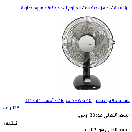
الرئيسية
/
أجهزة صغيرة
/
المراوح الكهربائية
/
مراوح طاولة
مروحة مكتب دوتس 40 وات - 3 سرعات - أسود TFT-50T
128
ر.س
السعر الأصلي هو: 128 ر.س.
112
ر.س
السعر الحالي هو: 112 ر.س.