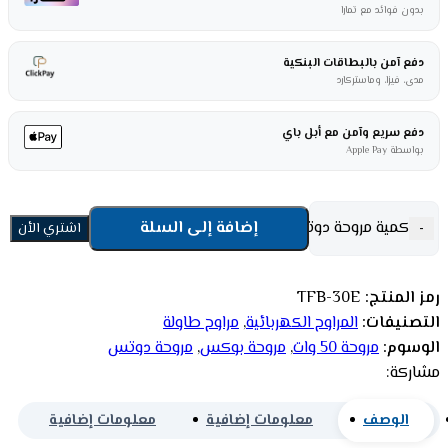
بدون فوائد مع تمارا
دفع آمن بالبطاقات البنكية
مدى، فيزا، وماستركارد
دفع سريع وآمن مع أبل باي
بواسطة Apple Pay
كمية مروحة دوتس بوكس 12 بوصة 50 وات - أبيض
إضافة إلى السلة
-
+
اشتري الأن
رمز المنتج:
TFB-30E
التصنيفات:
المراوح الكهربائية
,
مراوح طاولة
الوسوم:
مروحة 50 وات
,
مروحة بوكس
,
مروحة دوتس
مشاركة:
الوصف
معلومات إضافية
معلومات إضافية