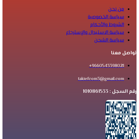
من نحن
سياسة الخصوصية
الشروط والأحكام
سياسة الاستبدال والإسترجاع
سياسة الشحن
تواصل معنا
9660543398021+
takiefcom3@gmail.com
رقم السجل : 1010861533