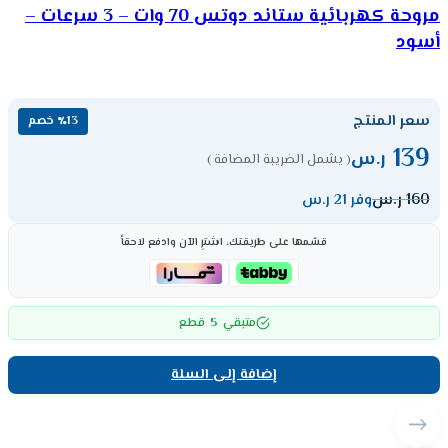
مروحة كهربائية ستاند دوتس 70 وات – 3 سرعات –
أسود
سعر المنتج
٪13 خصم
139
ر.س
( يشمل الضريبة المضافة )
160
ر.س
وفر 21 ر.س
قسّمها على طريقتك، اشترِ الآن وادفع لاحقاً
5
متبقي
قطع
إضافة إلى السلة