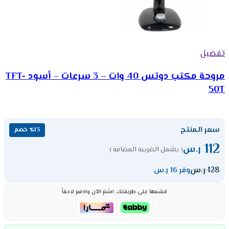
تفضيل
مروحة مكتب دوتس 40 وات – 3 سرعات – أسود TFT-
50T
سعر المنتج
٪13 خصم
112
ر.س
( يشمل الضريبة المضافة )
128
ر.س
وفر 16 ر.س
قسّمها على طريقتك، اشترِ الآن وادفع لاحقاً