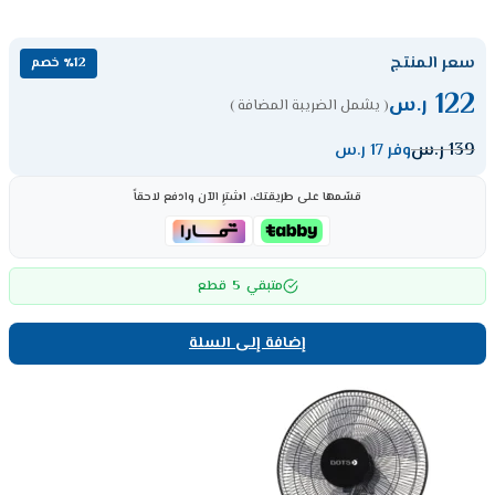
سعر المنتج
٪12 خصم
122
ر.س
( يشمل الضريبة المضافة )
139
ر.س
وفر 17 ر.س
قسّمها على طريقتك، اشترِ الآن وادفع لاحقاً
5
متبقي
قطع
إضافة إلى السلة