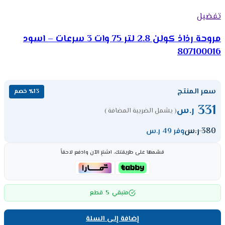
تفضيل
مروحة رذاذ كولن 2.8 لتر 75 وات 3 سرعات – اسود
807100016
سعر المنتج
٪13 خصم
331
ر.س
( يشمل الضريبة المضافة )
380
ر.س
وفر 49 ر.س
قسّمها على طريقتك، اشترِ الآن وادفع لاحقاً
5
متبقي
قطع
إضافة إلى السلة