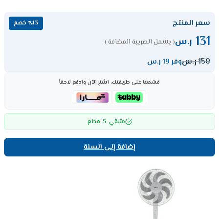
سعر المنتج
٪13 خصم
131
ر.س
( يشمل الضريبة المضافة )
150
ر.س
وفر 19 ر.س
قسّمها على طريقتك، اشترِ الآن وادفع لاحقاً
5
متبقي
قطع
إضافة إلى السلة