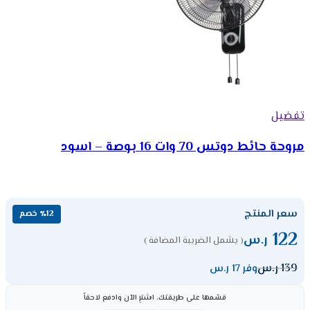
تفضيل
مروحة حائط دوتس 70 وات 16 بوصة – اسود
سعر المنتج
٪12 خصم
122
ر.س
( يشمل الضريبة المضافة )
139
ر.س
وفر 17 ر.س
قسّمها على طريقتك، اشترِ الآن وادفع لاحقاً