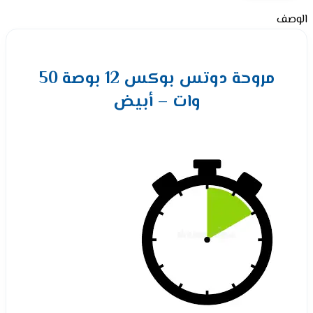
الوصف
مروحة دوتس بوكس 12 بوصة 50
وات – أبيض