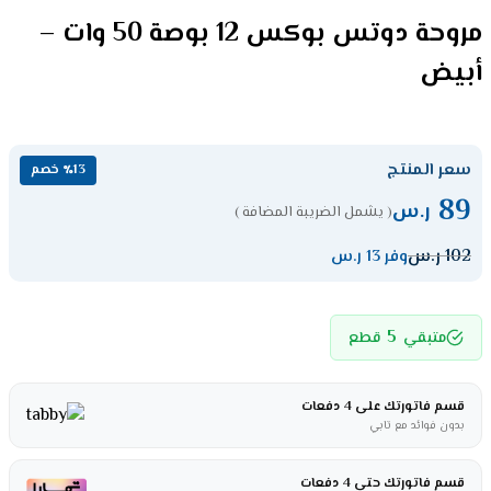
مروحة دوتس بوكس 12 بوصة 50 وات –
أبيض
سعر المنتج
٪13 خصم
89
ر.س
( يشمل الضريبة المضافة )
102
ر.س
وفر 13 ر.س
5
متبقي
قطع
قسم فاتورتك على 4 دفعات
بدون فوائد مع تابي
قسم فاتورتك حتى 4 دفعات