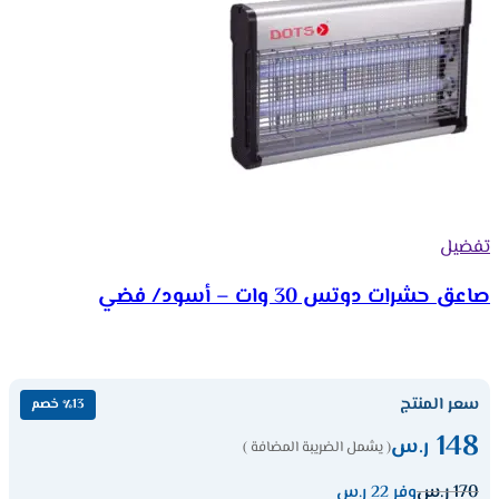
تفضيل
صاعق حشرات دوتس 30 وات – أسود/ فضي
سعر المنتج
٪13 خصم
148
ر.س
( يشمل الضريبة المضافة )
170
ر.س
وفر 22 ر.س