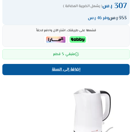
307
ر.س
( يشمل الضريبة المضافة )
353
ر.س
وفر 46 ر.س
قسّمها على طريقتك، اشترِ الآن وادفع لاحقاً
5
متبقي
قطع
إضافة إلى السلة