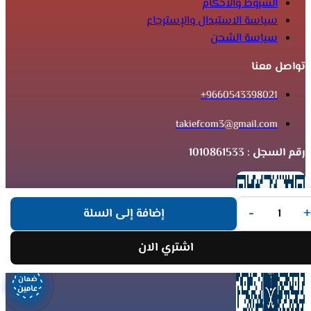
الشروط والأحكام
سياسة الاستبدال والإسترجاع
سياسة الشحن
تواصل معنا
9660543398021+
takiefcom3@gmail.com
رقم السجل : 1010861533
-
+
إضافة إلى السلة
اشتري الان
ضمان
ضمان
ضمان
ضمان
ضمان
ضمان
ضمان
ضمان
عامين
عامين
عامين
عامين
عامين
عامين
عامين
عامين