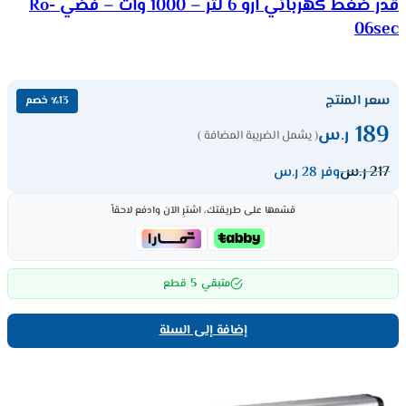
قدر ضغط كهربائي ارو 6 لتر – 1000 وات – فضي Ro-
06sec
سعر المنتج
٪13 خصم
189
ر.س
( يشمل الضريبة المضافة )
217
ر.س
وفر 28 ر.س
قسّمها على طريقتك، اشترِ الآن وادفع لاحقاً
5
متبقي
قطع
إضافة إلى السلة