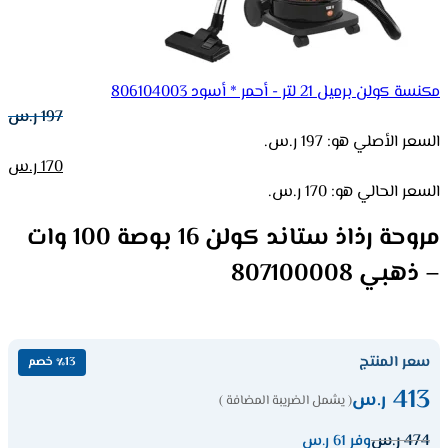
مكنسة كولن برميل 21 لتر - أحمر * أسود 806104003
197
ر.س
السعر الأصلي هو: 197 ر.س.
170
ر.س
السعر الحالي هو: 170 ر.س.
مروحة رذاذ ستاند كولن 16 بوصة 100 وات
– ذهبي 807100008
سعر المنتج
٪13 خصم
413
ر.س
( يشمل الضريبة المضافة )
474
ر.س
وفر 61 ر.س