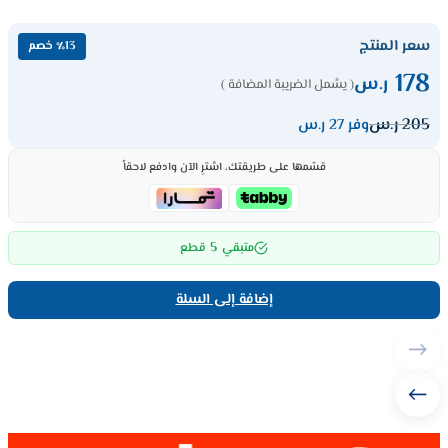
سعر المنتج
٪13 خصم
178
ر.س
( يشمل الضريبة المضافة )
205
ر.س
وفر 27 ر.س
قسّمها على طريقتك، اشترِ الآن وادفع لاحقاً
5
متبقي
قطع
إضافة إلى السلة