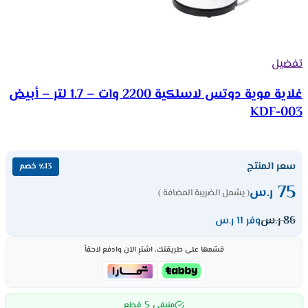
تفضيل
غلاية موية دوتس لاسلكية 2200 وات – 1.7 لتر – أبيض
KDF-003
سعر المنتج
٪13 خصم
75
ر.س
( يشمل الضريبة المضافة )
86
ر.س
وفر 11 ر.س
قسّمها على طريقتك، اشترِ الآن وادفع لاحقاً
5
متبقي
قطع