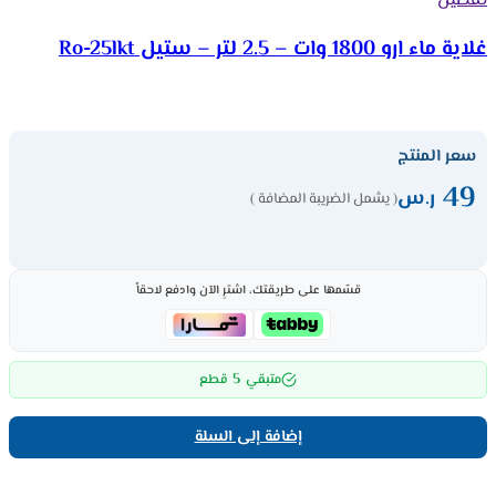
تفضيل
غلاية ماء ارو 1800 وات – 2.5 لتر – ستيل Ro-25lkt
سعر المنتج
49
ر.س
( يشمل الضريبة المضافة )
قسّمها على طريقتك، اشترِ الآن وادفع لاحقاً
5
متبقي
قطع
إضافة إلى السلة