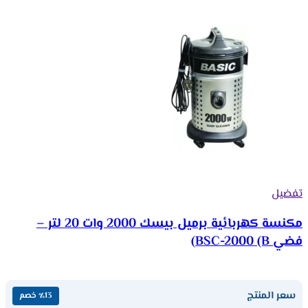
تفضيل
مكنسة كهربائية برميل بيسك 2000 وات 20 لتر –
فضي BSC-2000 (B)
سعر المنتج
٪13 خصم