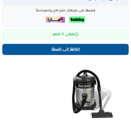
قسّمها على طريقتك، اشترِ الآن وادفع لاحقاً
4
متبقي
قطع
إضافة إلى السلة