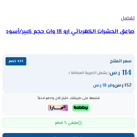
تفضيل
صاعق الحشرات الكهربائي ارو 18 وات حجم كبير/أسود
سعر المنتج
٪14 خصم
114
ر.س
( يشمل الضريبة المضافة )
132
ر.س
وفر 18 ر.س
قسّمها على طريقتك، اشترِ الآن وادفع لاحقاً
5
متبقي
قطع