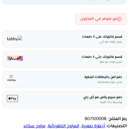
غير متوفر في المخزون
قسم فاتورتك على 4 دفعات
بدون فوائد مع تابي
قسم فاتورتك حتى 4 دفعات
بدون فوائد مع تمارا
دفع آمن بالبطاقات البنكية
مدى، فيزا، وماستركارد
دفع سريع وآمن مع أبل باي
بواسطة Apple Pay
رمز المنتج:
807100008
التصنيفات:
أجهزة صغيرة
,
المراوح الكهربائية
,
مراوح ستاند