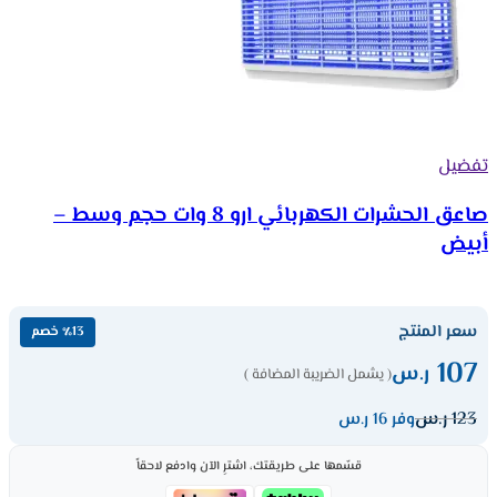
تفضيل
صاعق الحشرات الكهربائي ارو 8 وات حجم وسط –
أبيض
سعر المنتج
٪13 خصم
107
ر.س
( يشمل الضريبة المضافة )
123
ر.س
وفر 16 ر.س
قسّمها على طريقتك، اشترِ الآن وادفع لاحقاً