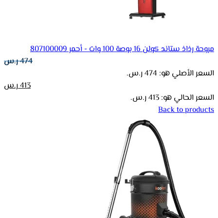
مروحة رذاذ ستاند كولن 16 بوصة 100 وات - أحمر 807100009
474
ر.س
السعر الأصلي هو: 474 ر.س.
413
ر.س
السعر الحالي هو: 413 ر.س.
Back to products