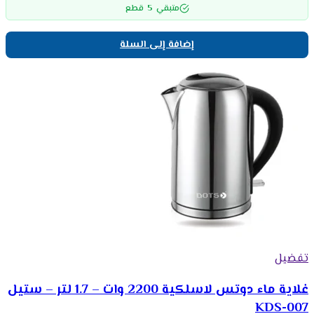
5
متبقي
قطع
إضافة إلى السلة
تفضيل
غلاية ماء دوتس لاسلكية 2200 وات – 1.7 لتر – ستيل
KDS-007