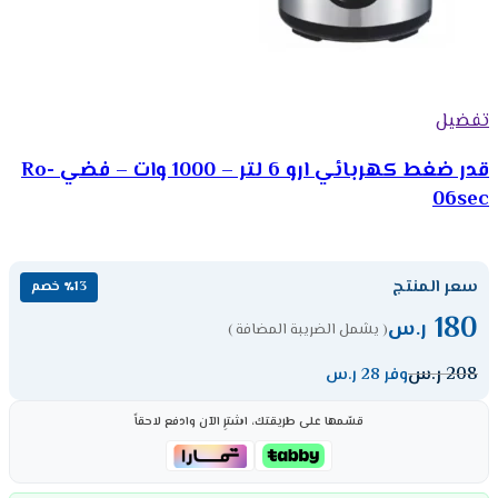
تفضيل
قدر ضغط كهربائي ارو 6 لتر – 1000 وات – فضي Ro-
06sec
سعر المنتج
٪13 خصم
180
ر.س
( يشمل الضريبة المضافة )
208
ر.س
وفر 28 ر.س
قسّمها على طريقتك، اشترِ الآن وادفع لاحقاً