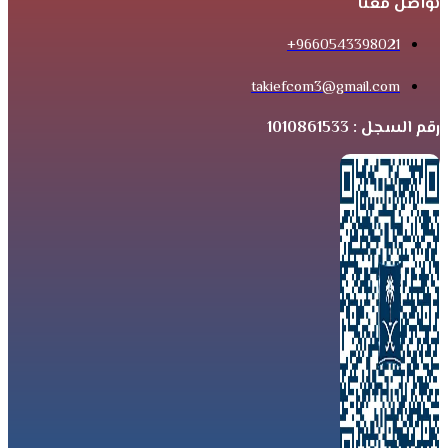
تواصل معنا
9660543398021+
takiefcom3@gmail.com
رقم السجل : 1010861533