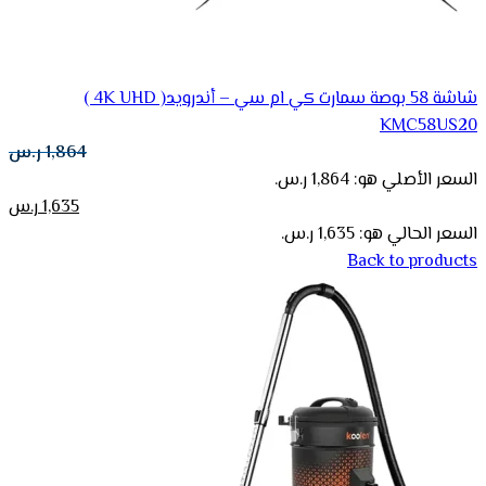
شاشة 58 بوصة سمارت كي ام سي – أندرويد( 4K UHD )
KMC58US20
1,864
ر.س
السعر الأصلي هو: 1,864 ر.س.
1,635
ر.س
السعر الحالي هو: 1,635 ر.س.
Back to products