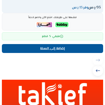
93
ر.س
وفر 13 ر.س
قسّمها على طريقتك، اشترِ الآن وادفع لاحقاً
5
متبقي
قطع
إضافة إلى السلة