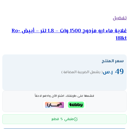
تفضيل
غلاية ماء ارو مزدوج 1500 وات – 1.8 لتر – أبيض Ro-
18lkt
سعر المنتج
49
ر.س
( يشمل الضريبة المضافة )
قسّمها على طريقتك، اشترِ الآن وادفع لاحقاً
5
متبقي
قطع