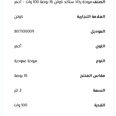
الصنف
مروحة رذاذ ستاند كولن 16 بوصة 100 وات – أحمر
العلامة التجارية
كولن
الموديل
807100009
اللون
أحمر
النوع
مروحة عمودية
مقاس المنتج
16 بوصة
السعة
2 لتر
القدرة
100 وات