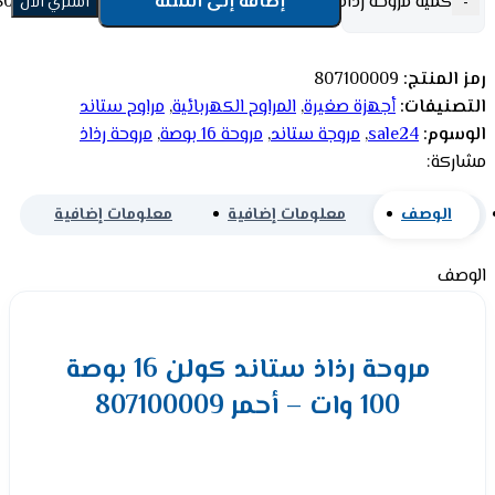
كمية مروحة رذاذ ستاند كولن 16 بوصة 100 وات - أحمر 807100009
إضافة إلى السلة
-
اشتري الأن
رمز المنتج:
807100009
التصنيفات:
أجهزة صغيرة
,
المراوح الكهربائية
,
مراوح ستاند
الوسوم:
sale24
,
مروجة ستاند
,
مروحة 16 بوصة
,
مروحة رذاذ
مشاركة:
الوصف
معلومات إضافية
معلومات إضافية
الوصف
مروحة رذاذ ستاند كولن 16 بوصة
100 وات – أحمر 807100009