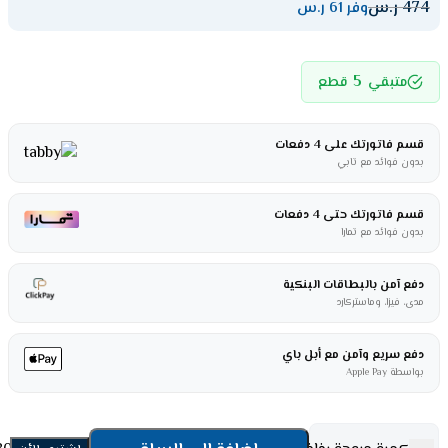
474
ر.س
وفر 61 ر.س
5
متبقي
قطع
قسم فاتورتك على 4 دفعات
بدون فوائد مع تابي
قسم فاتورتك حتى 4 دفعات
بدون فوائد مع تمارا
دفع آمن بالبطاقات البنكية
مدى، فيزا، وماستركارد
دفع سريع وآمن مع أبل باي
بواسطة Apple Pay