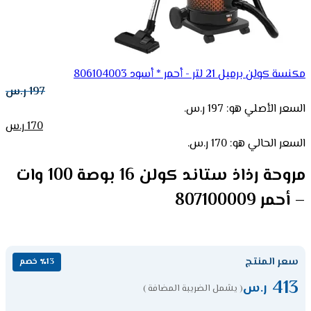
مكنسة كولن برميل 21 لتر - أحمر * أسود 806104003
197
ر.س
السعر الأصلي هو: 197 ر.س.
170
ر.س
السعر الحالي هو: 170 ر.س.
مروحة رذاذ ستاند كولن 16 بوصة 100 وات
– أحمر 807100009
سعر المنتج
٪13 خصم
413
ر.س
( يشمل الضريبة المضافة )