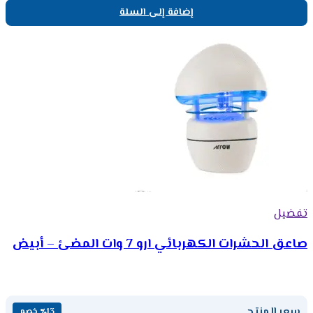
إضافة إلى السلة
تفضيل
صاعق الحشرات الكهربائي ارو 7 وات المضئ – أبيض
سعر المنتج
٪13 خصم