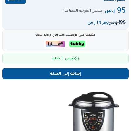
95
ر.س
( يشمل الضريبة المضافة )
109
ر.س
وفر 14 ر.س
قسّمها على طريقتك، اشترِ الآن وادفع لاحقاً
5
متبقي
قطع
إضافة إلى السلة