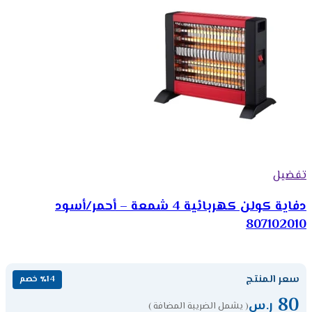
تفضيل
دفاية كولن كهربائية 4 شمعة – أحمر/أسود
807102010
سعر المنتج
٪14 خصم
80
ر.س
( يشمل الضريبة المضافة )