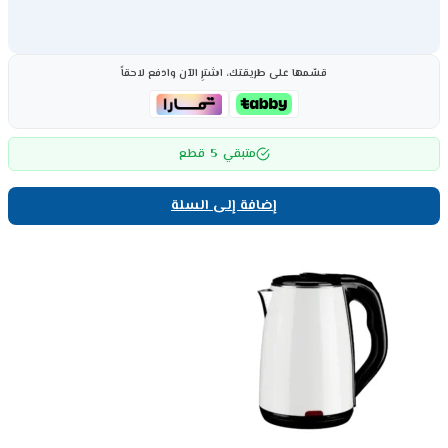
قسّمها على طريقتك، اشترِ الآن وادفع لاحقاً
5
متبقي
قطع
إضافة إلى السلة