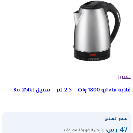
تفضيل
غلاية ماء ارو 1800 وات – 2.5 لتر – ستيل Ro-25lkt
سعر المنتج
47
ر.س
( يشمل الضريبة المضافة )