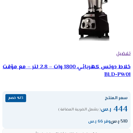
تفضيل
خلاط دوتس كهربائي 1800 وات – 2.8 لتر – مع مؤقت
BLD-PW01
سعر المنتج
٪13 خصم
444
ر.س
( يشمل الضريبة المضافة )
510
ر.س
وفر 66 ر.س