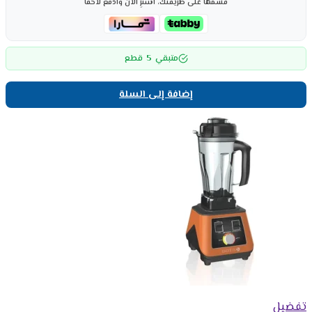
قسّمها على طريقتك، اشترِ الآن وادفع لاحقاً
5
متبقي
قطع
إضافة إلى السلة
تفضيل