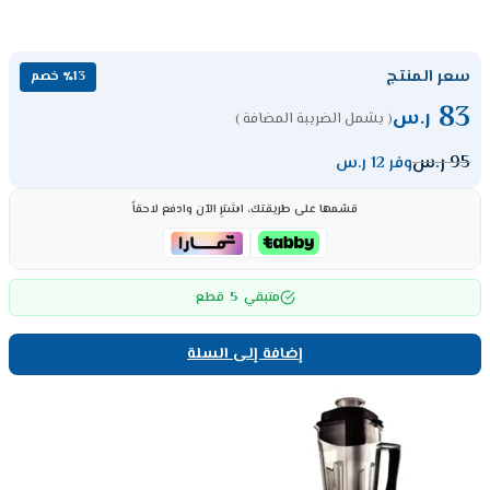
سعر المنتج
٪13 خصم
83
ر.س
( يشمل الضريبة المضافة )
95
ر.س
وفر 12 ر.س
قسّمها على طريقتك، اشترِ الآن وادفع لاحقاً
5
متبقي
قطع
إضافة إلى السلة