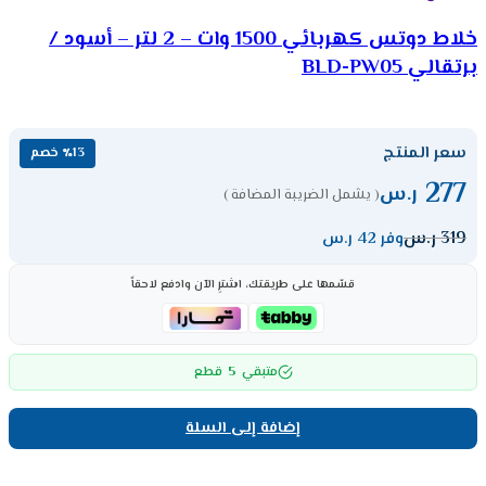
خلاط دوتس كهربائي 1500 وات – 2 لتر – أسود /
برتقالي BLD-PW05
سعر المنتج
٪13 خصم
277
ر.س
( يشمل الضريبة المضافة )
319
ر.س
وفر 42 ر.س
قسّمها على طريقتك، اشترِ الآن وادفع لاحقاً
5
متبقي
قطع
إضافة إلى السلة