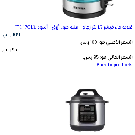
غلاية ماء فيشر 1.7 لتر زجاج - منبه ضوء أزرق - أسود FK-17GLL
109
ر.س
السعر الأصلي هو: 109 ر.س.
95
ر.س
السعر الحالي هو: 95 ر.س.
Back to products