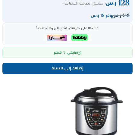
128
ر.س
( يشمل الضريبة المضافة )
146
ر.س
وفر 18 ر.س
قسّمها على طريقتك، اشترِ الآن وادفع لاحقاً
5
متبقي
قطع
إضافة إلى السلة