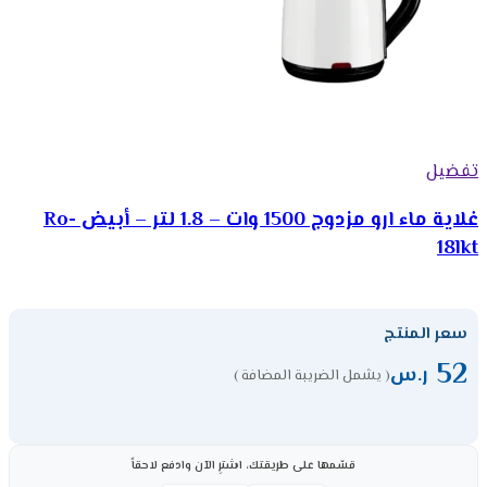
تفضيل
غلاية ماء ارو مزدوج 1500 وات – 1.8 لتر – أبيض Ro-
18lkt
سعر المنتج
52
ر.س
( يشمل الضريبة المضافة )
قسّمها على طريقتك، اشترِ الآن وادفع لاحقاً