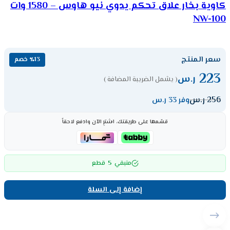
كاوية بخار علاق تحكم يدوي نيو هاوس – 1580 وات
NW-100
سعر المنتج
٪13 خصم
223
ر.س
( يشمل الضريبة المضافة )
256
ر.س
وفر 33 ر.س
قسّمها على طريقتك، اشترِ الآن وادفع لاحقاً
5
متبقي
قطع
إضافة إلى السلة