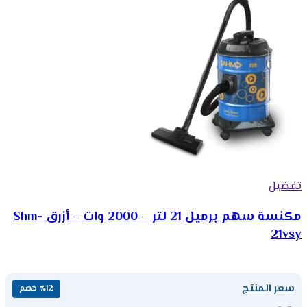
تفضيل
مكنسة سهم برميل 21 لتر – 2000 وات – أزرق Shm-
21vsy
سعر المنتج
٪12 خصم