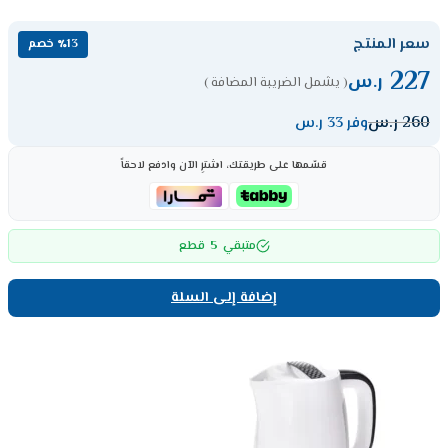
سعر المنتج
٪13 خصم
227
ر.س
( يشمل الضريبة المضافة )
260
ر.س
وفر 33 ر.س
قسّمها على طريقتك، اشترِ الآن وادفع لاحقاً
5
متبقي
قطع
إضافة إلى السلة