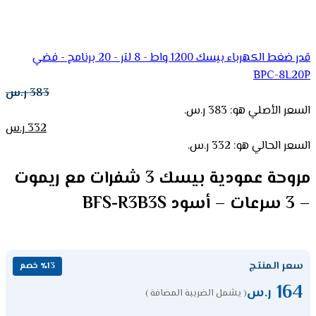
قدر ضغط الكهرباء بيسك 1200 واط - 8 لتر - 20 برنامج - فضي
BPC-8L20P
383
ر.س
السعر الأصلي هو: 383 ر.س.
332
ر.س
السعر الحالي هو: 332 ر.س.
مروحة عمودية بيسك 3 شفرات مع ريموت
– 3 سرعات – أسود BFS-R3B3S
سعر المنتج
٪13 خصم
164
ر.س
( يشمل الضريبة المضافة )