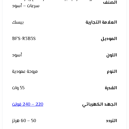
الصنف
سرعات – أسود
العلامة التجارية
بيسك
الموديل
BFS-R3B3S
اللون
أسود
النوع
مروحة عمودية
القدرة
55 وات
الجهد الكهربائي
220 – 240 فولت
التردد
50 – 60 هرتز