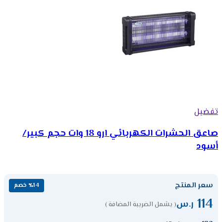
تفضيل
صاعق الحشرات الكهربائي ارو 18 وات حجم كبير/
أسود
سعر المنتج
٪14 خصم
114
ر.س
( يشمل الضريبة المضافة )