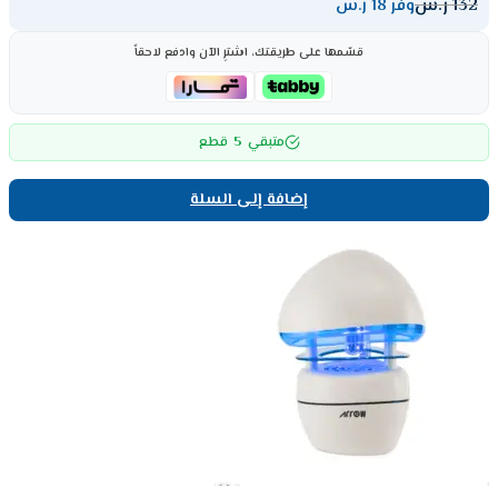
132
ر.س
وفر 18 ر.س
قسّمها على طريقتك، اشترِ الآن وادفع لاحقاً
5
متبقي
قطع
إضافة إلى السلة