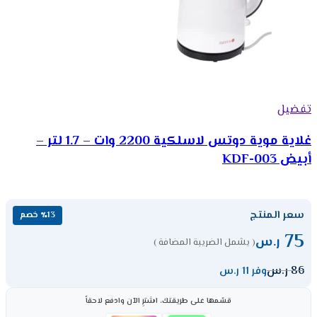
تفضيل
غلاية موية دوتس لاسلكية 2200 وات – 1.7 لتر –
أبيض KDF-003
سعر المنتج
٪13 خصم
75
ر.س
( يشمل الضريبة المضافة )
86
ر.س
وفر 11 ر.س
قسّمها على طريقتك، اشترِ الآن وادفع لاحقاً