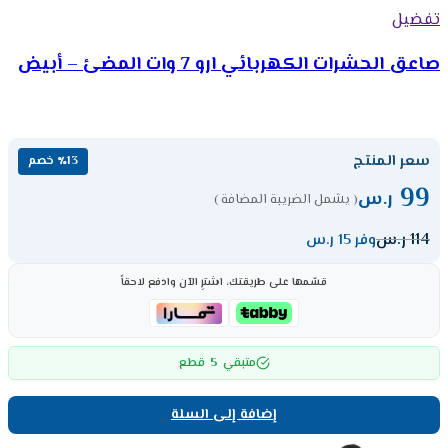
تفضيل
صاعق الحشرات الكهربائي ارو 7 وات المضئ – أبيض
سعر المنتج
٪13 خصم
99
ر.س
( يشمل الضريبة المضافة )
114
ر.س
وفر 15 ر.س
قسّمها على طريقتك، اشترِ الآن وادفع لاحقاً
5
متبقي
قطع
إضافة إلى السلة