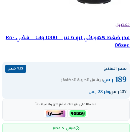
تفضيل
قدر ضغط كهربائي ارو 6 لتر – 1000 وات – فضي Ro-
06sec
سعر المنتج
٪13 خصم
189
ر.س
( يشمل الضريبة المضافة )
217
ر.س
وفر 28 ر.س
قسّمها على طريقتك، اشترِ الآن وادفع لاحقاً
5
متبقي
قطع