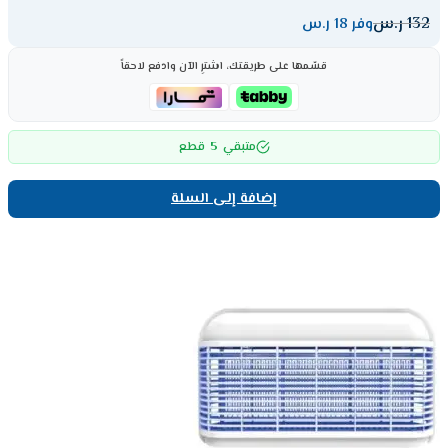
132
ر.س
وفر 18 ر.س
قسّمها على طريقتك، اشترِ الآن وادفع لاحقاً
5
متبقي
قطع
إضافة إلى السلة