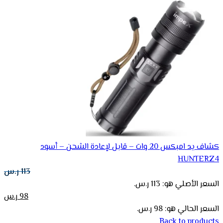
كشاف يد امبكس 20 وات – قابل لإعادة الشحن – أسود
HUNTERZ4
113
ر.س
السعر الأصلي هو: 113 ر.س.
98
ر.س
السعر الحالي هو: 98 ر.س.
Back to products