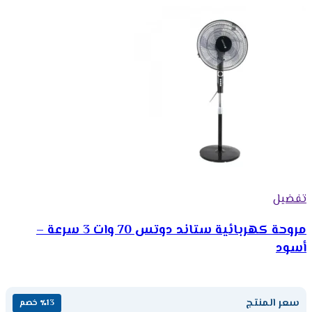
تفضيل
مروحة كهربائية ستاند دوتس 70 وات 3 سرعة –
أسود
سعر المنتج
٪13 خصم