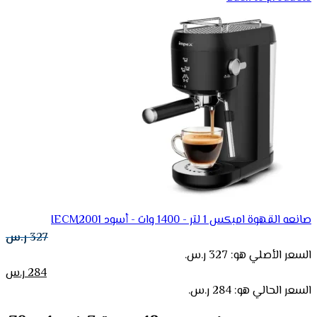
صانعه القهوة امبكس 1 لتر - 1400 وات - أسود IECM2001
327
ر.س
السعر الأصلي هو: 327 ر.س.
284
ر.س
السعر الحالي هو: 284 ر.س.