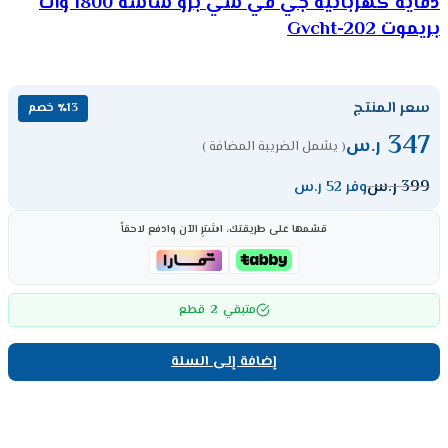
دفاية كهربائية جي في سي برو شاشة 1800 وات
بريموت Gvcht-202
سعر المنتج
٪13 خصم
347
ر.س
( يشمل الضريبة المضافة )
399
ر.س
وفر 52 ر.س
قسّمها على طريقتك، اشترِ الآن وادفع لاحقاً
2
متبقي
قطع
إضافة إلى السلة