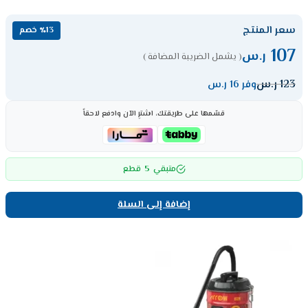
سعر المنتج
٪13 خصم
107
ر.س
( يشمل الضريبة المضافة )
123
ر.س
وفر 16 ر.س
قسّمها على طريقتك، اشترِ الآن وادفع لاحقاً
5
متبقي
قطع
إضافة إلى السلة