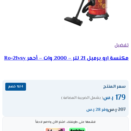
تفضيل
مكنسة ارو برميل 21 لتر – 2000 وات – أحمر Ro-21vsy
سعر المنتج
٪14 خصم
179
ر.س
( يشمل الضريبة المضافة )
207
ر.س
وفر 28 ر.س
قسّمها على طريقتك، اشترِ الآن وادفع لاحقاً