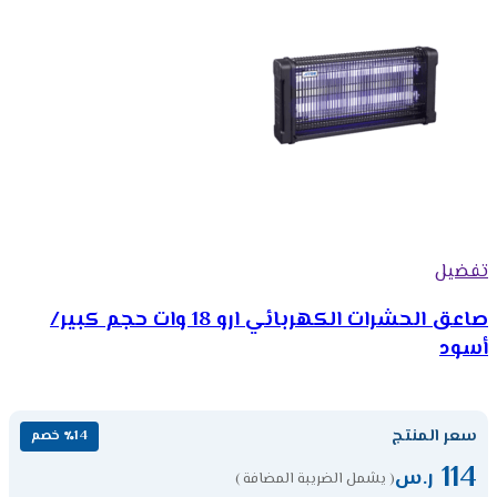
تفضيل
صاعق الحشرات الكهربائي ارو 18 وات حجم كبير/
أسود
سعر المنتج
٪14 خصم
114
ر.س
( يشمل الضريبة المضافة )