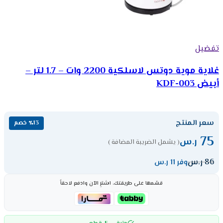
تفضيل
غلاية موية دوتس لاسلكية 2200 وات – 1.7 لتر –
أبيض KDF-003
سعر المنتج
٪13 خصم
75
ر.س
( يشمل الضريبة المضافة )
86
ر.س
وفر 11 ر.س
قسّمها على طريقتك، اشترِ الآن وادفع لاحقاً