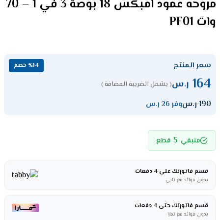
مروحه عمود امبكس 18 بوصة 3 في 1 – 70
وات PF01
سعر المنتج
٪14 خصم
164
ر.س
( يشمل الضريبة المضافة )
190
ر.س
وفر 26 ر.س
5
متبقي
قطع
قسم فاتورتك على 4 دفعات
بدون فوائد مع تابي
قسم فاتورتك حتى 4 دفعات
بدون فوائد مع تمارا