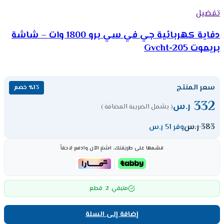
تفضيل
دفاية كهربائية جي في سي برو 1800 وات – شاشة
بريموت Gvcht-205
سعر المنتج
٪13 خصم
332
ر.س
( يشمل الضريبة المضافة )
383
ر.س
وفر 51 ر.س
قسّمها على طريقتك، اشترِ الآن وادفع لاحقاً
2
متبقي
قطع
إضافة إلى السلة