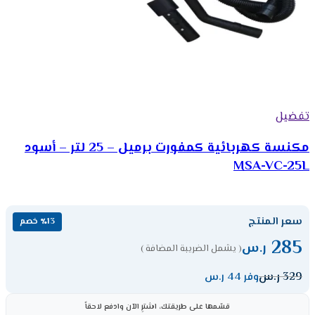
تفضيل
مكنسة كهربائية كمفورت برميل – 25 لتر – أسود
MSA-VC-25L
سعر المنتج
٪13 خصم
285
ر.س
( يشمل الضريبة المضافة )
329
ر.س
وفر 44 ر.س
قسّمها على طريقتك، اشترِ الآن وادفع لاحقاً