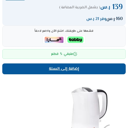
139
ر.س
( يشمل الضريبة المضافة )
160
ر.س
وفر 21 ر.س
قسّمها على طريقتك، اشترِ الآن وادفع لاحقاً
5
متبقي
قطع
إضافة إلى السلة