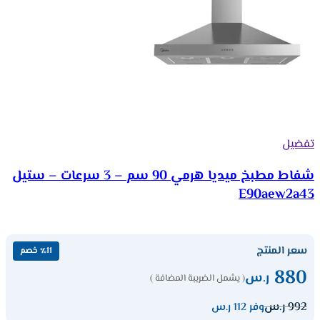
تفضيل
شفاط مطبخ ميديا هرمي 90 سم – 3 سرعات – ستيل
E90aew2a43
سعر المنتج
٪11 خصم
880
ر.س
( يشمل الضريبة المضافة )
992
ر.س
وفر 112 ر.س