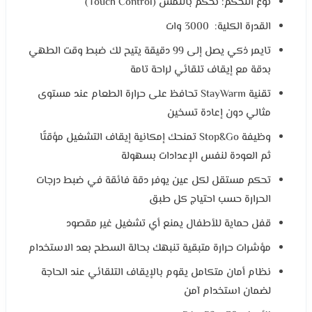
نوع التحكم: تحكم باللمس (Touch Control)
القدرة الكلية: 3000 وات
تايمر ذكي يصل إلى 99 دقيقة يتيح لك ضبط وقت الطهي
بدقة مع إيقاف تلقائي لراحة تامة
تقنية StayWarm تحافظ على حرارة الطعام عند مستوى
مثالي دون إعادة تسخين
وظيفة Stop&Go تمنحك إمكانية إيقاف التشغيل مؤقتًا
ثم العودة لنفس الإعدادات بسهولة
تحكم مستقل لكل عين يوفر دقة فائقة في ضبط درجات
الحرارة حسب احتياج كل طبق
قفل حماية للأطفال يمنع أي تشغيل غير مقصود
مؤشرات حرارة متبقية تنبهك بحالة السطح بعد الاستخدام
نظام أمان متكامل يقوم بالإيقاف التلقائي عند الحاجة
لضمان استخدام آمن