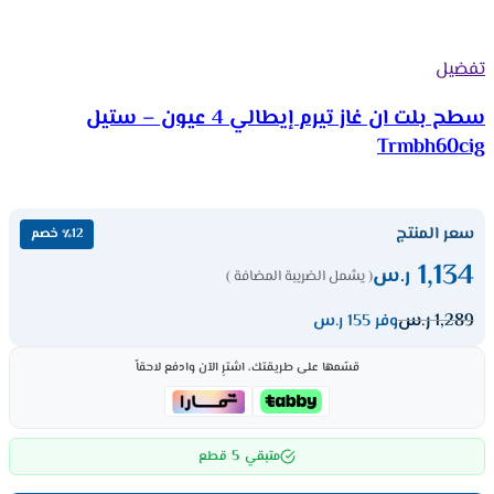
تفضيل
سطح بلت ان غاز تيرم إيطالي 4 عيون – ستيل
Trmbh60cig
سعر المنتج
٪12 خصم
1,134
ر.س
( يشمل الضريبة المضافة )
1,289
ر.س
وفر 155 ر.س
قسّمها على طريقتك، اشترِ الآن وادفع لاحقاً
5
متبقي
قطع