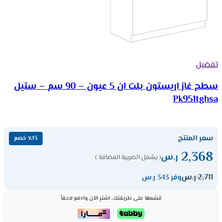
تفضيل
سطح غاز اريستون بلت ان 5 عيون – 90 سم – ستيل
Pk951tghsa
سعر المنتج
٪13 خصم
2,368
ر.س
( يشمل الضريبة المضافة )
2,711
ر.س
وفر 343 ر.س
قسّمها على طريقتك، اشترِ الآن وادفع لاحقاً