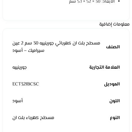
الأبعاد: 30 × 52 × 5.1 سم
معلومات إضافية
مسطح بلت ان كهربائي جورينييه 30 سم 2 عين
الصنف
سيراميك – أسود
العلامة التجارية
جورينييه
الموديل
ECT321BCSC
اللون
أسود
النوع
مسطح كهرباء بلت ان