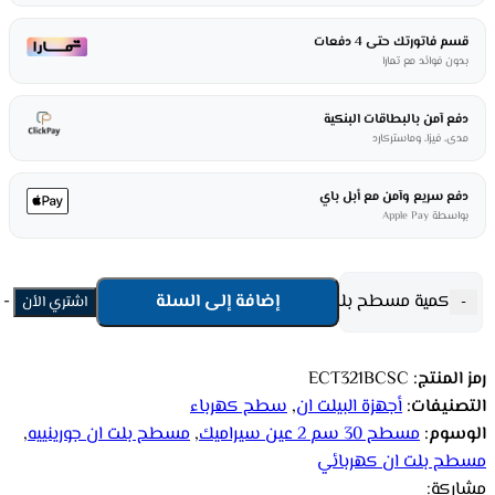
قسم فاتورتك حتى 4 دفعات
بدون فوائد مع تمارا
دفع آمن بالبطاقات البنكية
مدى، فيزا، وماستركارد
دفع سريع وآمن مع أبل باي
بواسطة Apple Pay
كمية مسطح بلت ان كهربائي جورينييه 30 سم 2 عين سيراميك - أسود ECT321BCSC
إضافة إلى السلة
-
اشتري الأن
رمز المنتج:
ECT321BCSC
التصنيفات:
أجهزة البيلت ان
,
سطح كهرباء
الوسوم:
مسطح 30 سم 2 عين سيراميك
,
مسطح بلت ان جورينييه
,
مسطح بلت ان كهربائي
مشاركة: