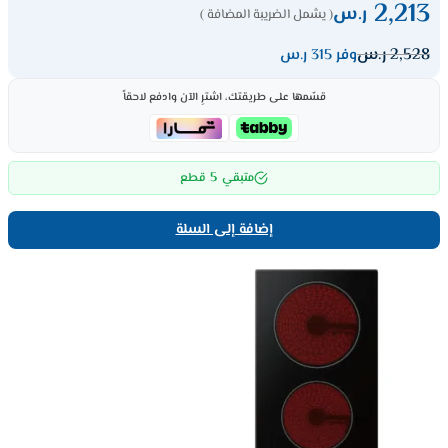
2,213
ر.س
( يشمل الضريبة المضافة )
2,528
ر.س
وفر 315 ر.س
قسّمها على طريقتك، اشترِ الآن وادفع لاحقاً
5
متبقي
قطع
إضافة إلى السلة