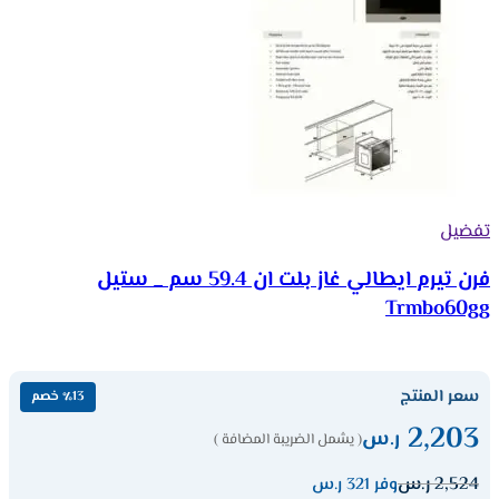
تفضيل
فرن تيرم ايطالي غاز بلت ان 59.4 سم _ ستيل
Trmbo60gg
سعر المنتج
٪13 خصم
2,203
ر.س
( يشمل الضريبة المضافة )
2,524
ر.س
وفر 321 ر.س