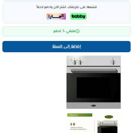
قسّمها على طريقتك، اشترِ الآن وادفع لاحقاً
3
متبقي
قطع
إضافة إلى السلة