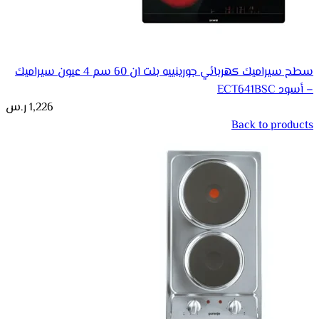
سطح سيراميك كهربائي جورينييه بلت ان 60 سم 4 عيون سيراميك
– أسود ECT641BSC
1,226
ر.س
Back to products