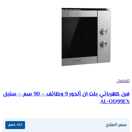
تفضيل
فرن كهربائي بلت ان ألجور 9 وظائف – 90 سم – ستيل
AL-OD99EX
سعر المنتج
٪12 خصم