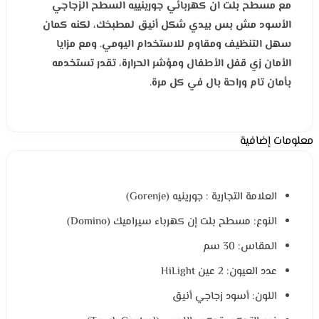
مع مسطح بلت ان كهربائي جورينييه السطح الزجاجي
الأسود مش بس بيدي شكل أنيق لمطبخك، لكنه كمان
سهل التنظيف ومقاوم للاستخدام اليومي. ومع مزايا
الأمان زي قفل الأطفال ومؤشر الحرارة، تقدر تستخدمه
بأمان تام وراحة بال في كل مرة.
معلومات إضافية
العلامة التجارية : جورينيه (Gorenje)
النوع: مسطح بلت إن كهرباء سيراميك (Domino)
المقاس: 30 سم
عدد العيون: 2 عين HiLight
اللون: أسود زجاجي أنيق