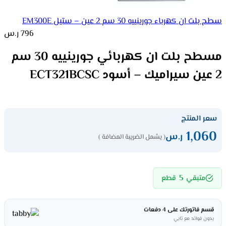
سطح بلت ان كهرباء جورينييه 30 سم 2 عين – ستيل EM300E
796
ر.س
مسطح بلت ان كهربائي جورينييه 30 سم
2 عين سيراميك – أسود ECT321BCSC
سعر المنتج
1,060
ر.س
( يشمل الضريبة المضافة )
5
متبقي
قطع
قسم فاتورتك على 4 دفعات
بدون فوائد مع تابي