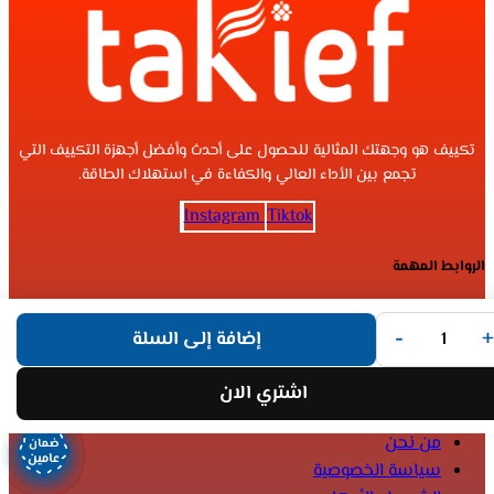
تكييف هو وجهتك المثالية للحصول على أحدث وأفضل أجهزة التكييف التي
تجمع بين الأداء العالي والكفاءة في استهلاك الطاقة.
Instagram
Tiktok
الروابط المهمة
الرئيسية
-
+
إضافة إلى السلة
المتجر
اشتري الان
الصفحات التعريفية
من نحن
ضمان
ضمان
ضمان
ضمان
ضمان
ضمان
ضمان
ضمان
عامين
عامين
عامين
عامين
عامين
عامين
عامين
عامين
سياسة الخصوصية