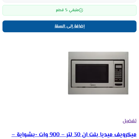
5
متبقي
قطع
إضافة إلى السلة
تفضيل
ميكرويف ميديا بلت ان 30 لتر – 900 وات -بشواية –