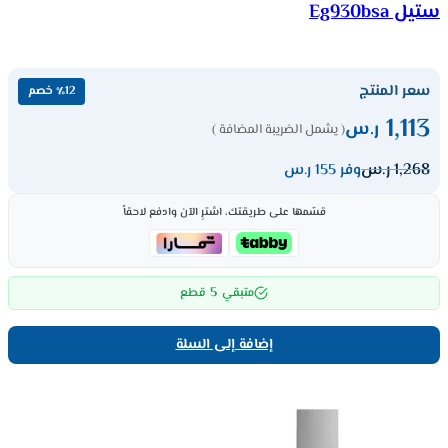
ستيل Eg930bsa
سعر المنتج
٪12 خصم
1,113
ر.س
( يشمل الضريبة المضافة )
1,268
ر.س
وفر 155 ر.س
قسّمها على طريقتك، اشترِ الآن وادفع لاحقاً
5
متبقي
قطع
إضافة إلى السلة