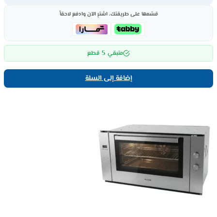
قسّمها على طريقتك، اشترِ الآن وادفع لاحقاً
5
متبقي
قطع
إضافة إلى السلة