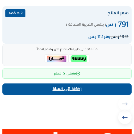
سعر المنتج
٪12 خصم
791
ر.س
( يشمل الضريبة المضافة )
903
ر.س
وفر 112 ر.س
قسّمها على طريقتك، اشترِ الآن وادفع لاحقاً
5
متبقي
قطع
إضافة إلى السلة