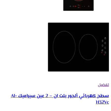
تفضيل
سطح كهربائي ألجور بلت ان – 2 عين سيراميك Al-
H32Vc