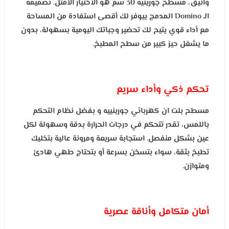
وأنيق، مسطح جورينيه 30 سم هو الاختيار الأمثل. تصميمه
الـ Domino المدمج بيوفر لك أقصى استفادة من المساحة
مع أداء قوي يتيح لك تحضير وجباتك اليومية بسهولة، بدون
ما يشغل حيز كبير من سطح المطبخ.
تحكم ذكي وأداء سريع
مسطح بلت ان كهربائي جورينييه و بفضل نظام التحكم
باللمس، تقدر تتحكم في درجات الحرارة بدقة وسهولة لكل
عين بشكل منفصل. استجابة سريعة ومرونة عالية بتخليك
تطبخ بثقة، سواء بتسخن بسرعة أو بتحتاج طهي هادئ
ومتوازن.
أمان متكامل وأناقة عصرية