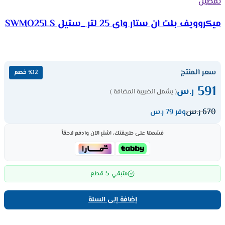
تفضيل
ميكروويف بلت ان ستار واى 25 لتر _ستيل SWMO25LS
سعر المنتج
٪12 خصم
591
ر.س
( يشمل الضريبة المضافة )
670
ر.س
وفر 79 ر.س
قسّمها على طريقتك، اشترِ الآن وادفع لاحقاً
5
متبقي
قطع
إضافة إلى السلة