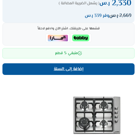
2,330
ر.س
( يشمل الضريبة المضافة )
2,669
ر.س
وفر 339 ر.س
قسّمها على طريقتك، اشترِ الآن وادفع لاحقاً
5
متبقي
قطع
إضافة إلى السلة