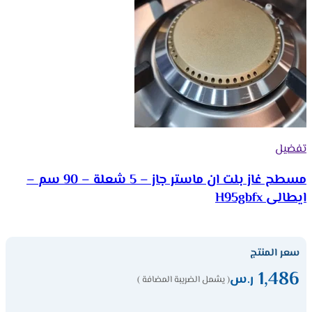
تفضيل
مسطح غاز بلت ان ماستر جاز – 5 شعلة – 90 سم –
ايطالى H95gbfx
سعر المنتج
1,486
ر.س
( يشمل الضريبة المضافة )