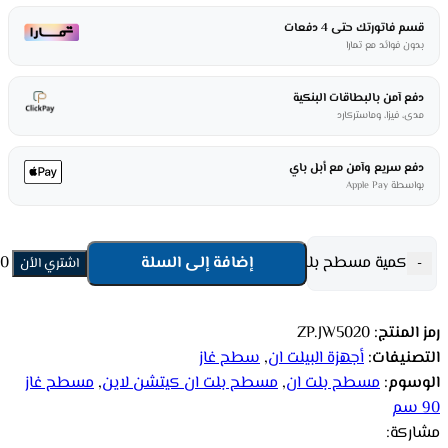
قسم فاتورتك حتى 4 دفعات
بدون فوائد مع تمارا
دفع آمن بالبطاقات البنكية
مدى، فيزا، وماستركارد
دفع سريع وآمن مع أبل باي
بواسطة Apple Pay
كمية مسطح بلت ان كيتشن لاين غاز 90 سم 5 شعلة – ستيل ZP.JW5020
إضافة إلى السلة
-
اشتري الأن
رمز المنتج:
ZP.JW5020
التصنيفات:
أجهزة البيلت ان
,
سطح غاز
الوسوم:
مسطح بلت ان
,
مسطح بلت ان كيتشن لاين
,
مسطح غاز
90 سم
مشاركة: