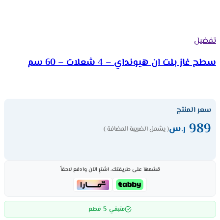
تفضيل
سطح غاز بلت ان هيونداي – 4 شعلات – 60 سم
سعر المنتج
989
ر.س
( يشمل الضريبة المضافة )
قسّمها على طريقتك، اشترِ الآن وادفع لاحقاً
5
متبقي
قطع