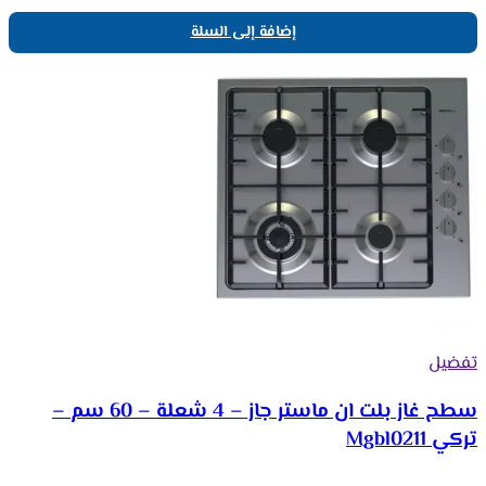
إضافة إلى السلة
تفضيل
سطح غاز بلت ان ماستر جاز – 4 شعلة – 60 سم –
تركي Mgbl0211