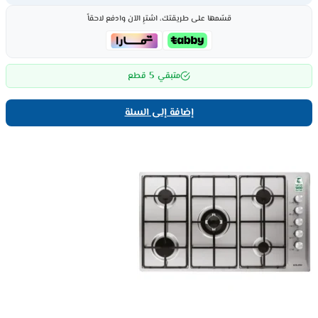
قسّمها على طريقتك، اشترِ الآن وادفع لاحقاً
5
متبقي
قطع
إضافة إلى السلة