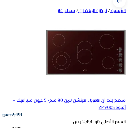
الرئيسية
/
أجهزة البيلت ان
/
سطح غاز
سطح بلت ان كهرباء كيتشن لاين 90 سم- 5 عيون سيراميك –
أسود ZP.V005
2,491
ر.س
السعر الأصلي هو: 2,491 ر.س.