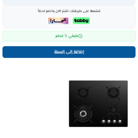
قسّمها على طريقتك، اشترِ الآن وادفع لاحقاً
5
متبقي
قطع
إضافة إلى السلة