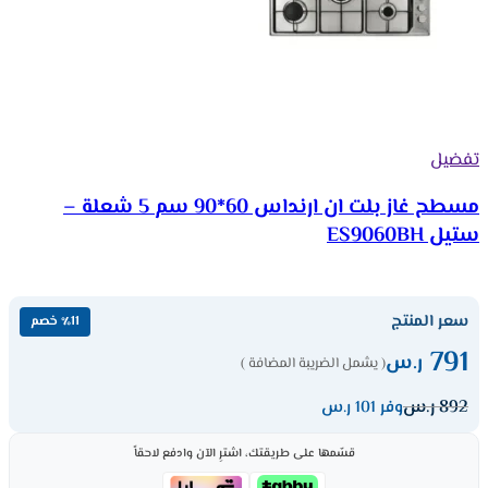
تفضيل
مسطح غاز بلت ان ارنداس 60*90 سم 5 شعلة –
ستيل ES9060BH
سعر المنتج
٪11 خصم
791
ر.س
( يشمل الضريبة المضافة )
892
ر.س
وفر 101 ر.س
قسّمها على طريقتك، اشترِ الآن وادفع لاحقاً