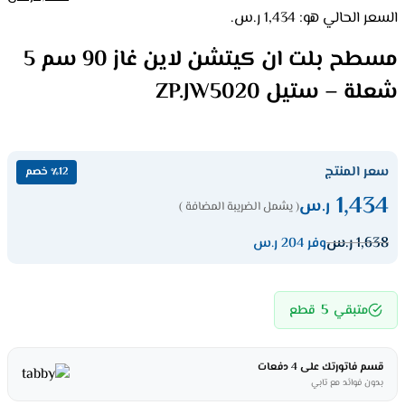
السعر الحالي هو: 1,434 ر.س.
مسطح بلت ان كيتشن لاين غاز 90 سم 5
شعلة – ستيل ZP.JW5020
سعر المنتج
٪12 خصم
1,434
ر.س
( يشمل الضريبة المضافة )
1,638
ر.س
وفر 204 ر.س
5
متبقي
قطع
قسم فاتورتك على 4 دفعات
بدون فوائد مع تابي