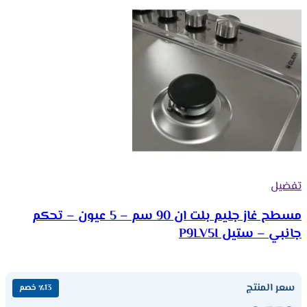
تفضيل
مسطح غاز جليم بلت ان 90 سم – 5 عيون – تحكم
جانبي – ستيل P9LV5I
سعر المنتج
٪13 خصم