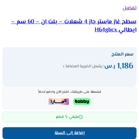
تفضيل
سطح غاز ماستر جاز 4 شعلات – بلت ان – 60 سم –
ايطالي H64gbcx
سعر المنتج
1,186
ر.س
( يشمل الضريبة المضافة )
قسّمها على طريقتك، اشترِ الآن وادفع لاحقاً
5
متبقي
قطع
إضافة إلى السلة