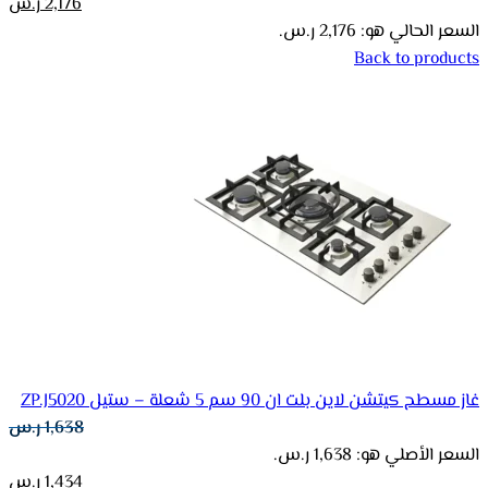
2,176
ر.س
السعر الحالي هو: 2,176 ر.س.
Back to products
غاز مسطح كيتشن لاين بلت ان 90 سم 5 شعلة – ستيل ZP.J5020
1,638
ر.س
السعر الأصلي هو: 1,638 ر.س.
1,434
ر.س