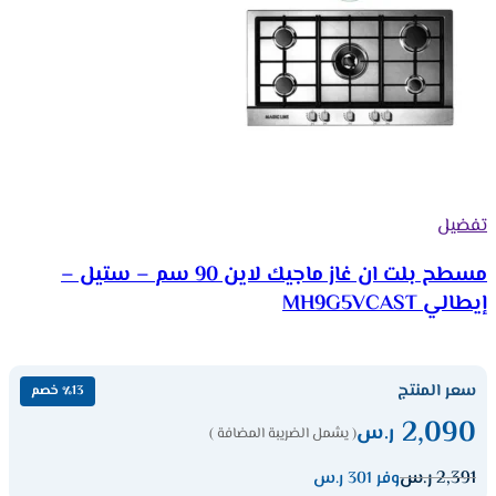
تفضيل
مسطح بلت ان غاز ماجيك لاين 90 سم – ستيل –
إيطالي MH9G5VCAST
سعر المنتج
٪13 خصم
2,090
ر.س
( يشمل الضريبة المضافة )
2,391
ر.س
وفر 301 ر.س