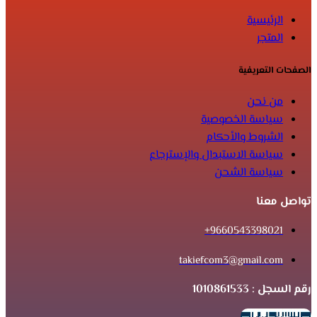
الرئيسية
المتجر
الصفحات التعريفية
من نحن
سياسة الخصوصية
الشروط والأحكام
سياسة الاستبدال والإسترجاع
سياسة الشحن
تواصل معنا
9660543398021+
takiefcom3@gmail.com
رقم السجل : 1010861533