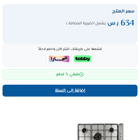
سعر المنتج
634
ر.س
( يشمل الضريبة المضافة )
قسّمها على طريقتك، اشترِ الآن وادفع لاحقاً
5
متبقي
قطع
إضافة إلى السلة