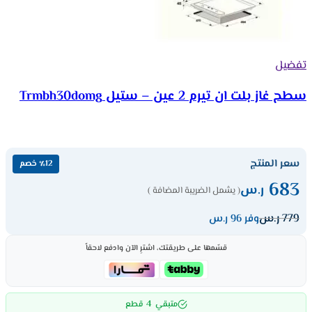
تفضيل
سطح غاز بلت ان تيرم 2 عين – ستيل Trmbh30domg
سعر المنتج
٪12 خصم
683
ر.س
( يشمل الضريبة المضافة )
779
ر.س
وفر 96 ر.س
قسّمها على طريقتك، اشترِ الآن وادفع لاحقاً
4
متبقي
قطع