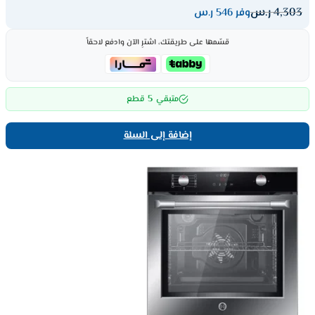
4,303
ر.س
وفر 546 ر.س
قسّمها على طريقتك، اشترِ الآن وادفع لاحقاً
5
متبقي
قطع
إضافة إلى السلة