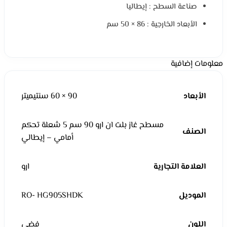
صناعة السطح : إيطاليا
الأبعاد الخارجية : 86 × 50 سم
معلومات إضافية
الأبعاد
90 × 60 سنتيميتر
مسطح غاز بلت ان ارو 90 سم 5 شعلة تحكم
الصنف
أمامي – إيطالي
العلامة التجارية
ارو
الموديل
RO- HG905SHDK
اللون
فضي