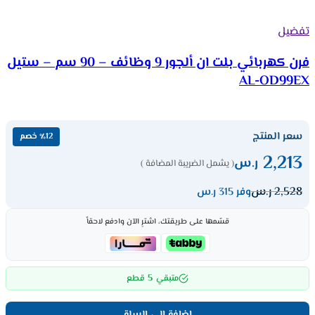
تفضيل
فرن كهربائي بلت ان ألجور 9 وظائف – 90 سم – ستيل
AL-OD99EX
سعر المنتج
٪12 خصم
2,213
ر.س
( يشمل الضريبة المضافة )
2,528
ر.س
وفر 315 ر.س
قسّمها على طريقتك، اشترِ الآن وادفع لاحقاً
5
متبقي
قطع