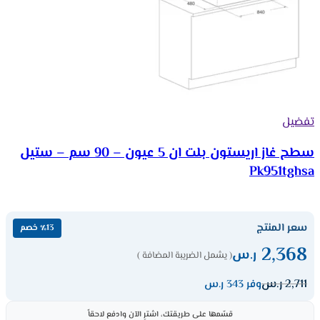
تفضيل
سطح غاز اريستون بلت ان 5 عيون – 90 سم – ستيل
Pk951tghsa
سعر المنتج
٪13 خصم
2,368
ر.س
( يشمل الضريبة المضافة )
2,711
ر.س
وفر 343 ر.س
قسّمها على طريقتك، اشترِ الآن وادفع لاحقاً