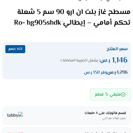
مسطح غاز بلت ان ارو 90 سم 5 شعلة
تحكم أمامي – إيطالي Ro- hg905shdk
سعر المنتج
٪12 خصم
1,146
ر.س
( يشمل الضريبة المضافة )
1,296
ر.س
وفر 150 ر.س
5
متبقي
قطع
قسم فاتورتك على 4 دفعات
بدون فوائد مع تابي