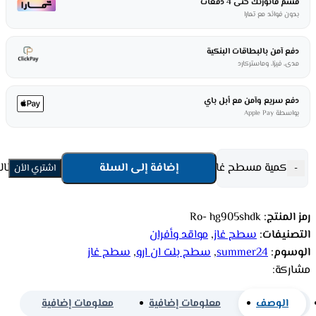
قسم فاتورتك حتى 4 دفعات
بدون فوائد مع تمارا
دفع آمن بالبطاقات البنكية
مدى، فيزا، وماستركارد
دفع سريع وآمن مع أبل باي
بواسطة Apple Pay
كمية مسطح غاز بلت ان ارو 90 سم 5 شعلة تحكم أمامي - إيطالي Ro- hg905shdk
إضافة إلى السلة
-
اشتري الأن
رمز المنتج:
Ro- hg905shdk
التصنيفات:
سطح غاز
,
مواقد وأفران
الوسوم:
summer24
,
سطح بلت ان ارو
,
سطح غاز
مشاركة:
الوصف
معلومات إضافية
معلومات إضافية