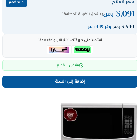
سعر المنتج
٪13 خصم
3,091
ر.س
( يشمل الضريبة المضافة )
3,540
ر.س
وفر 449 ر.س
قسّمها على طريقتك، اشترِ الآن وادفع لاحقاً
1
متبقي
قطع
إضافة إلى السلة