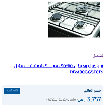
تفضيل
فرن غاز بومباني 60*90 سم – 5 شعلات – ستيل
DIVA90GG5TCIX
سعر المنتج
٪13 خصم
3,757
ر.س
( يشمل الضريبة المضافة )