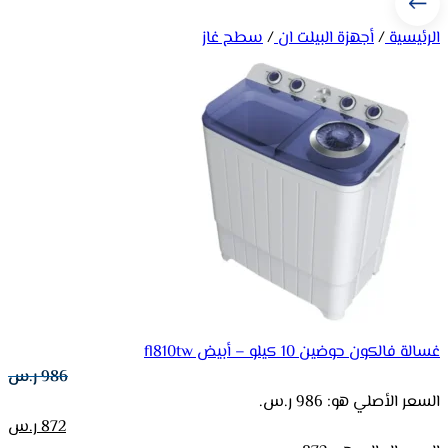
الرئيسية
/
أجهزة البيلت ان
/
سطح غاز
غسالة فالكون حوضين 10 كيلو – أبيض fl810tw
986
ر.س
السعر الأصلي هو: 986 ر.س.
872
ر.س