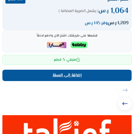
1,064
ر.س
( يشمل الضريبة المضافة )
1,209
ر.س
وفر 145 ر.س
قسّمها على طريقتك، اشترِ الآن وادفع لاحقاً
5
متبقي
قطع
إضافة إلى السلة