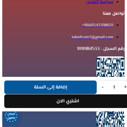
سياسة الشحن
تواصل معنا
9660543398021+
takiefcom3@gmail.com
رقم السجل : 1010861533
-
+
إضافة إلى السلة
اشتري الان
ضمان
ضمان
ضمان
ضمان
ضمان
ضمان
ضمان
ضمان
عامين
عامين
عامين
عامين
عامين
عامين
عامين
عامين