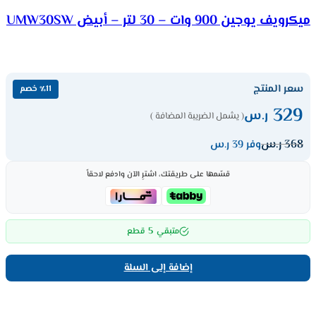
ميكرويف يوجين 900 وات – 30 لتر – أبيض UMW30SW
سعر المنتج
٪11 خصم
329
ر.س
( يشمل الضريبة المضافة )
368
ر.س
وفر 39 ر.س
قسّمها على طريقتك، اشترِ الآن وادفع لاحقاً
5
متبقي
قطع
إضافة إلى السلة