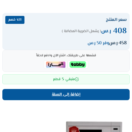
سعر المنتج
٪11 خصم
408
ر.س
( يشمل الضريبة المضافة )
458
ر.س
وفر 50 ر.س
قسّمها على طريقتك، اشترِ الآن وادفع لاحقاً
5
متبقي
قطع
إضافة إلى السلة