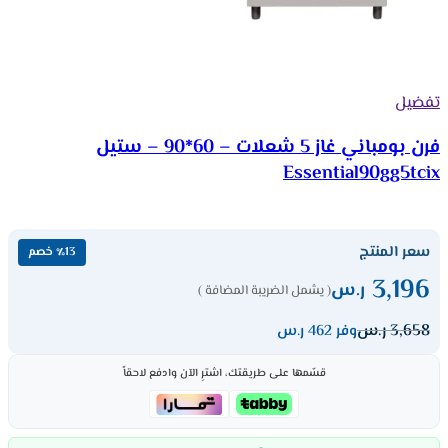
تفضيل
فرن بومباني غاز 5 شعلات – 60*90 – ستيل
Essential90gg5tcix
سعر المنتج
٪13 خصم
3,196
ر.س
( يشمل الضريبة المضافة )
3,658
ر.س
وفر 462 ر.س
قسّمها على طريقتك، اشترِ الآن وادفع لاحقاً