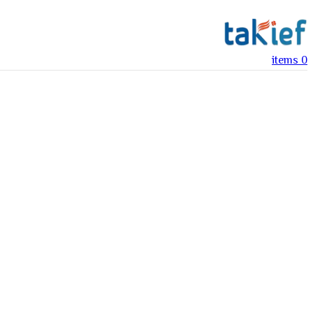
items
0