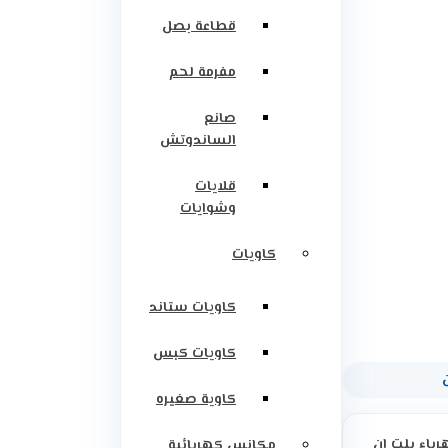
قطاعة بصل
مفرمة لحم
صانع
الساندوتش
قلايات
وشوايات
كاويات
كاويات ستاند
كاويات كبس
كاوية صغيره
رباء بلت ان
مكانس كهربائية