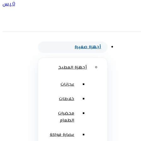
0
ر.س
أجهزة صغيرة
أجهزة المطبخ
عجانات
خلاطات
محضرات
الطعام
عصارة فواكة