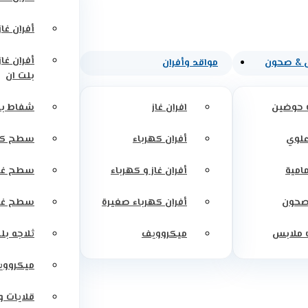
أفران غاز
أفران غاز
 & صحون
مواقد وأفران
بلت ان
 حوضين
افران غاز
شفاط بل
علوي
أفران كهرباء
سطح كه
مامية
أفران غاز و كهرباء
سطح غاز
صحون
أفران كهرباء صغيرة
سطح غاز
 ملابس
ميكروويف
ثلاجه بل
ميكرووي
قلايات 