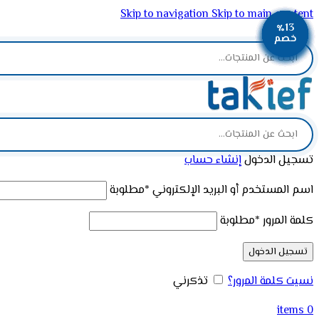
Skip to navigation
Skip to main content
٪14
٪14
٪14
٪13
٪13
٪13
٪13
٪13
٪13
ADD ANYTHING HERE OR JUST REMOVE IT…
خصم
خصم
خصم
خصم
خصم
خصم
خصم
خصم
خصم
تسجيل الدخول
إنشاء حساب
اسم المستخدم أو البريد الإلكتروني
*
مطلوبة
كلمة المرور
*
مطلوبة
تسجيل الدخول
نسيت كلمة المرور؟
تذكرني
items
0