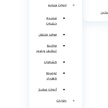
ادوات منزليه
سخين
مصيدة
حشرات
موقد متنقل
ماكينة
تنظيف وبلاور
كشافات
توصيلة
كهرباء
أدوات مطبخ
دفايات