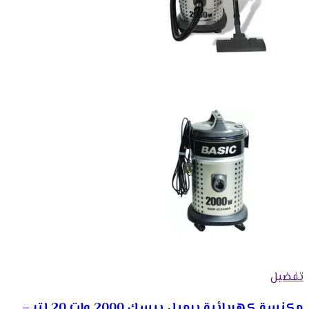
تفضيل
مكنسة كهربائية برميل بيسك 2000 وات 20 لتر –