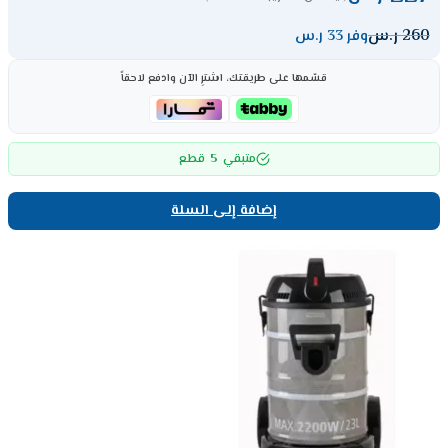
260
ر.س
وفر 33 ر.س
قسّمها على طريقتك، اشترِ الآن وادفع لاحقاً
5
متبقي
قطع
إضافة إلى السلة