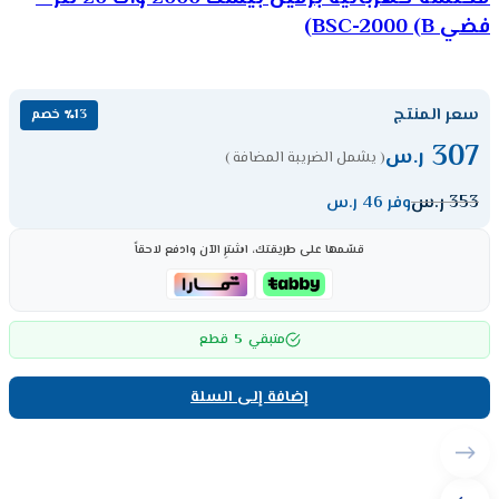
فضي BSC-2000 (B)
سعر المنتج
٪13 خصم
307
ر.س
( يشمل الضريبة المضافة )
353
ر.س
وفر 46 ر.س
قسّمها على طريقتك، اشترِ الآن وادفع لاحقاً
5
متبقي
قطع
إضافة إلى السلة