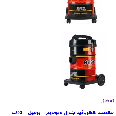
تفضيل
مكنسة كهربائية جنرال سوبريم – برميل – 21 لتر