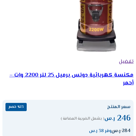
تفضيل
مكنسة كهربائية دوتس برميل 25 لتر 2200 وات –
أحمر
سعر المنتج
٪13 خصم
246
ر.س
( يشمل الضريبة المضافة )
284
ر.س
وفر 38 ر.س