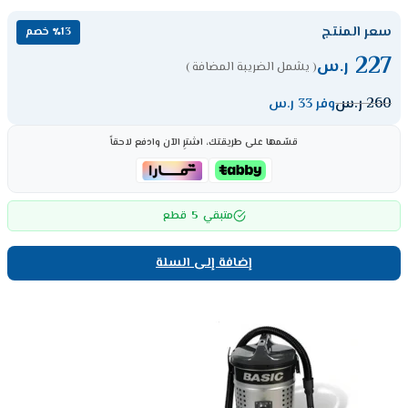
سعر المنتج
٪13 خصم
227
ر.س
( يشمل الضريبة المضافة )
260
ر.س
وفر 33 ر.س
قسّمها على طريقتك، اشترِ الآن وادفع لاحقاً
5
متبقي
قطع
إضافة إلى السلة