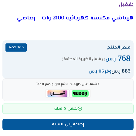
تفضيل
هيتاشي مكنسة كهربائية 2100 وات – رصاصي
سعر المنتج
٪13 خصم
768
ر.س
( يشمل الضريبة المضافة )
883
ر.س
وفر 115 ر.س
قسّمها على طريقتك، اشترِ الآن وادفع لاحقاً
5
متبقي
قطع
إضافة إلى السلة