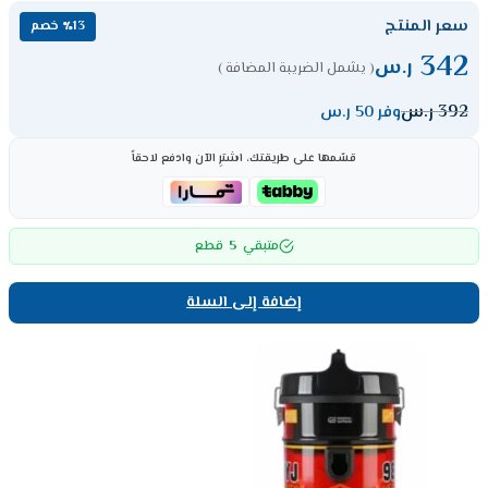
سعر المنتج
٪13 خصم
342
ر.س
( يشمل الضريبة المضافة )
392
ر.س
وفر 50 ر.س
قسّمها على طريقتك، اشترِ الآن وادفع لاحقاً
5
متبقي
قطع
إضافة إلى السلة