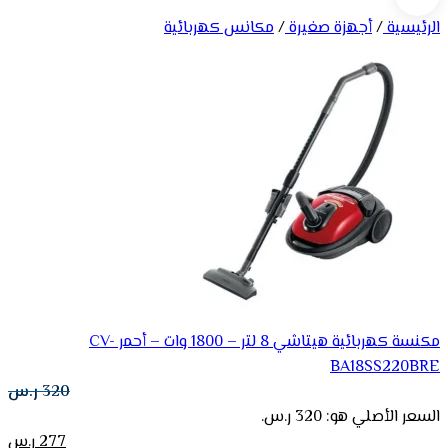
الرئيسية
/
أجهزة صغيرة
/
مكانس كهربائية
مكنسة كهربائية هيتاشي 8 لتر – 1800 وات – أحمر CV-
BA18SS220BRE
320
ر.س
السعر الأصلي هو: 320 ر.س.
277
ر.س