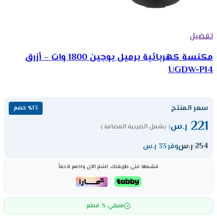
تفضيل
مكنسة كهربائية برميل يوجين 1800 وات – أزرق
UGDW-P14
سعر المنتج
٪13 خصم
221
ر.س
( يشمل الضريبة المضافة )
254
ر.س
وفر 33 ر.س
قسّمها على طريقتك، اشترِ الآن وادفع لاحقاً
5
متبقي
قطع