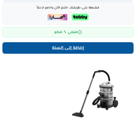
قسّمها على طريقتك، اشترِ الآن وادفع لاحقاً
5
متبقي
قطع
إضافة إلى السلة