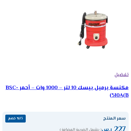
تفضيل
مكنسة برميل بيسك 10 لتر – 1000 وات – أحمر BSC-
510A(B)
سعر المنتج
٪13 خصم
227
ر.س
( يشمل الضريبة المضافة )