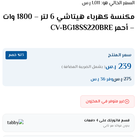
السعر الحالي هو: 1,011 ر.س.
مكنسة كهرباء هيتاشي 6 لتر – 1800 وات
– أحمر CV-BG18SS220BRE
سعر المنتج
٪13 خصم
239
ر.س
( يشمل الضريبة المضافة )
275
ر.س
وفر 36 ر.س
غير متوفر في المخزون
قسم فاتورتك على 4 دفعات
بدون فوائد مع تابي