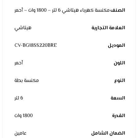
الصنف
مكنسة كهرباء هيتاشي 6 لتر – 1800 وات – أحمر
العلامة التجارية
هيتاشي
الموديل
CV-BG18SS220BRE
اللون
أحمر
النوع
مكنسة بطة
السعة
6 لتر
القدرة
1800 وات
الضمان الشامل
عامين