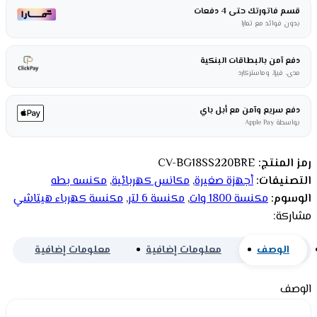
قسم فاتورتك حتى 4 دفعات
بدون فوائد مع تمارا
دفع آمن بالبطاقات البنكية
مدى، فيزا، وماستركارد
دفع سريع وآمن مع أبل باي
بواسطة Apple Pay
رمز المنتج:
CV-BG18SS220BRE
التصنيفات:
أجهزة صغيرة
,
مكانس كهربائية
,
مكنسه بطه
الوسوم:
مكنسة 1800 وات
,
مكنسة 6 لتر
,
مكنسة كهرباء هيتاشي
مشاركة:
الوصف
معلومات إضافية
معلومات إضافية
الوصف