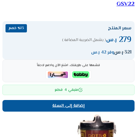
GSV22
سعر المنتج
٪13 خصم
279
ر.س
( يشمل الضريبة المضافة )
321
ر.س
وفر 42 ر.س
قسّمها على طريقتك، اشترِ الآن وادفع لاحقاً
4
متبقي
قطع
إضافة إلى السلة