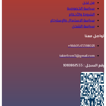
من نحن
سياسة الخصوصية
الشروط والأحكام
سياسة الاستبدال والإسترجاع
سياسة الشحن
تواصل معنا
9660543398021+
takiefcom3@gmail.com
رقم السجل : 1010861533