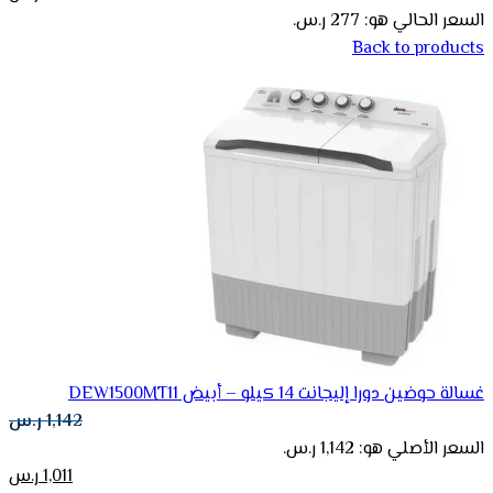
السعر الحالي هو: 277 ر.س.
Back to products
غسالة حوضين دورا إليجانت 14 كيلو – أبيض DEW1500MT11
1,142
ر.س
السعر الأصلي هو: 1,142 ر.س.
1,011
ر.س