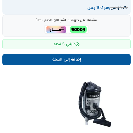
779
ر.س
وفر 102 ر.س
قسّمها على طريقتك، اشترِ الآن وادفع لاحقاً
5
متبقي
قطع
إضافة إلى السلة