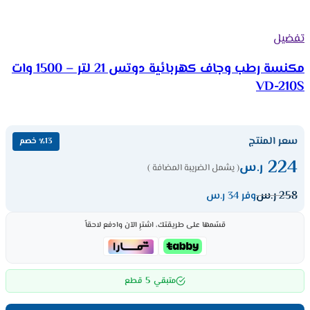
تفضيل
مكنسة رطب وجاف كهربائية دوتس 21 لتر – 1500 وات
VD-210S
سعر المنتج
٪13 خصم
224
ر.س
( يشمل الضريبة المضافة )
258
ر.س
وفر 34 ر.س
قسّمها على طريقتك، اشترِ الآن وادفع لاحقاً
5
متبقي
قطع