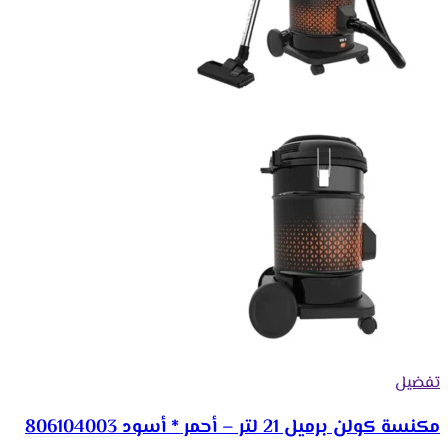
تفضيل
مكنسة كولن برميل 21 لتر – أحمر * أسود 806104003