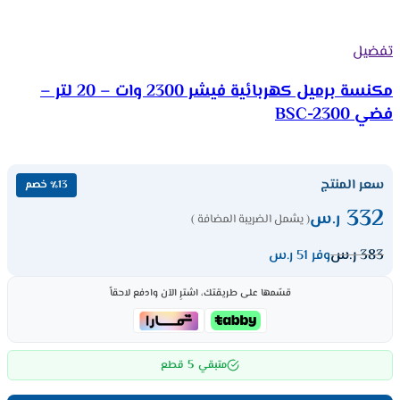
تفضيل
مكنسة برميل كهربائية فيشر 2300 وات – 20 لتر –
فضي BSC-2300
سعر المنتج
٪13 خصم
332
ر.س
( يشمل الضريبة المضافة )
383
ر.س
وفر 51 ر.س
قسّمها على طريقتك، اشترِ الآن وادفع لاحقاً
5
متبقي
قطع