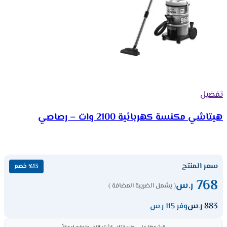
تفضيل
هيتاشي مكنسة كهربائية 2100 وات – رصاصي
سعر المنتج
٪13 خصم
768
ر.س
( يشمل الضريبة المضافة )
883
ر.س
وفر 115 ر.س