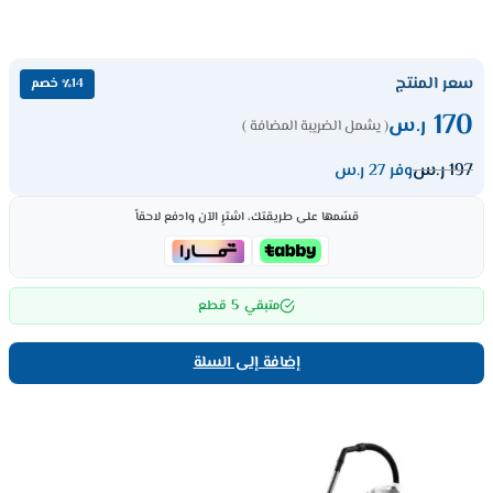
سعر المنتج
٪14 خصم
170
ر.س
( يشمل الضريبة المضافة )
197
ر.س
وفر 27 ر.س
قسّمها على طريقتك، اشترِ الآن وادفع لاحقاً
5
متبقي
قطع
إضافة إلى السلة