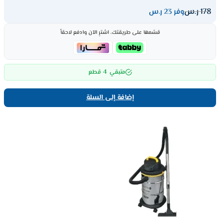
178
ر.س
وفر 23 ر.س
قسّمها على طريقتك، اشترِ الآن وادفع لاحقاً
4
متبقي
قطع
إضافة إلى السلة