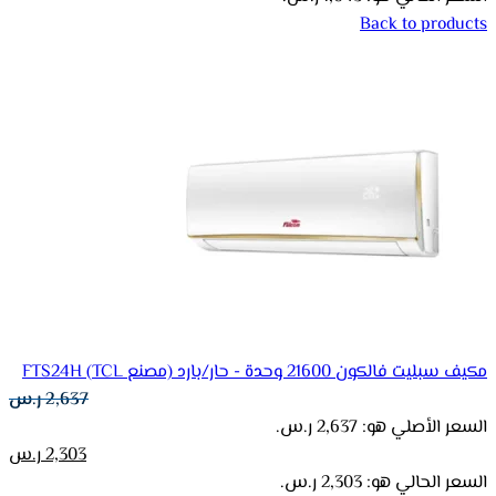
Back to products
مكيف سبليت فالكون 21600 وحدة - حار/بارد (مصنع TCL) FTS24H
2,637
ر.س
السعر الأصلي هو: 2,637 ر.س.
2,303
ر.س
السعر الحالي هو: 2,303 ر.س.