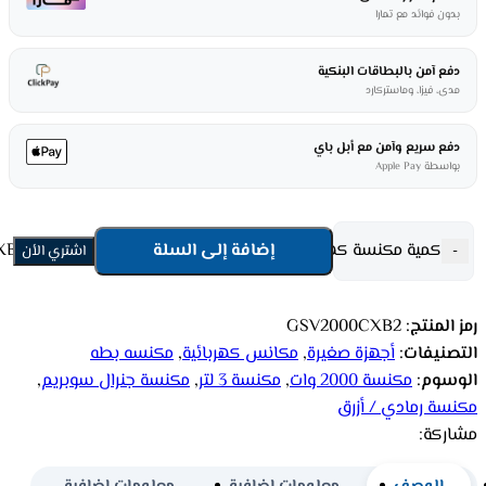
بدون فوائد مع تمارا
دفع آمن بالبطاقات البنكية
مدى، فيزا، وماستركارد
دفع سريع وآمن مع أبل باي
بواسطة Apple Pay
كمية مكنسة كهربائية جنرال سوبريم 2000 وات -رمادي*أزرق GSV2000CXB2
إضافة إلى السلة
-
اشتري الأن
رمز المنتج:
GSV2000CXB2
التصنيفات:
أجهزة صغيرة
,
مكانس كهربائية
,
مكنسه بطه
الوسوم:
مكنسة 2000 وات
,
مكنسة 3 لتر
,
مكنسة جنرال سوبريم
,
مكنسة رمادي / أزرق
مشاركة: