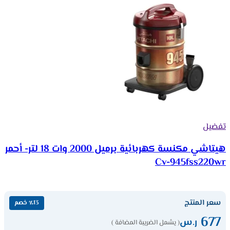
تفضيل
هيتاشي مكنسة كهربائية برميل 2000 وات 18 لتر- أحمر
Cv-945fss220wr
سعر المنتج
٪13 خصم
677
ر.س
( يشمل الضريبة المضافة )