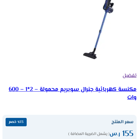
تفضيل
مكنسة كهربائية جنرال سوبريم محمولة – 2*1 – 600
وات
سعر المنتج
٪13 خصم
155
ر.س
( يشمل الضريبة المضافة )