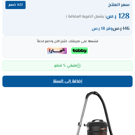
سعر المنتج
٪12 خصم
128
ر.س
( يشمل الضريبة المضافة )
146
ر.س
وفر 18 ر.س
قسّمها على طريقتك، اشترِ الآن وادفع لاحقاً
5
متبقي
قطع
إضافة إلى السلة