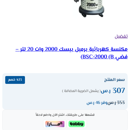
تفضيل
مكنسة كهربائية برميل بيسك 2000 وات 20 لتر –
فضي BSC-2000 (B)
سعر المنتج
٪13 خصم
307
ر.س
( يشمل الضريبة المضافة )
353
ر.س
وفر 46 ر.س
قسّمها على طريقتك، اشترِ الآن وادفع لاحقاً