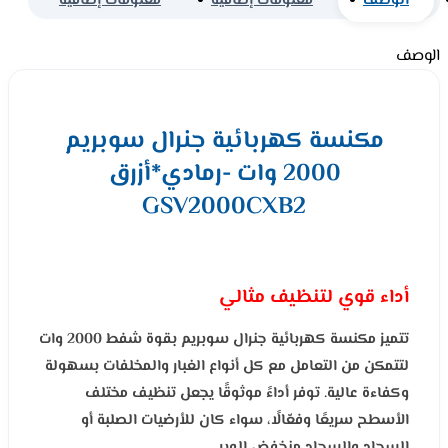
الوصف
معلومات إضافية
معلومات إضافية
الوصف
مكنسة كهربائية جنرال سوبريم
2000 وات -رمادي*أزرق
GSV2000CXB2
أداء قوي لتنظيف مثالي
تتميز مكنسة كهربائية جنرال سوبريم بقوة شفط 2000 وات
لتتمكن من التعامل مع كل أنواع الغبار والمخلفات بسهولة
وكفاءة عالية. توفر أداءً موثوقًا يجعل تنظيف مختلف
الأسطح سريعًا وفعّالًا، سواء كان للأرضيات الصلبة أو
السجاد والسجاد منخفض الوبر.