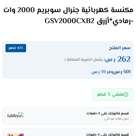
مكنسة كهربائية جنرال سوبريم 2000 وات
-رمادي*أزرق GSV2000CXB2
سعر المنتج
٪13 خصم
262
ر.س
( يشمل الضريبة المضافة )
301
ر.س
وفر 39 ر.س
5
متبقي
قطع
قسم فاتورتك على 4 دفعات
بدون فوائد مع تابي
قسم فاتورتك حتى 4 دفعات