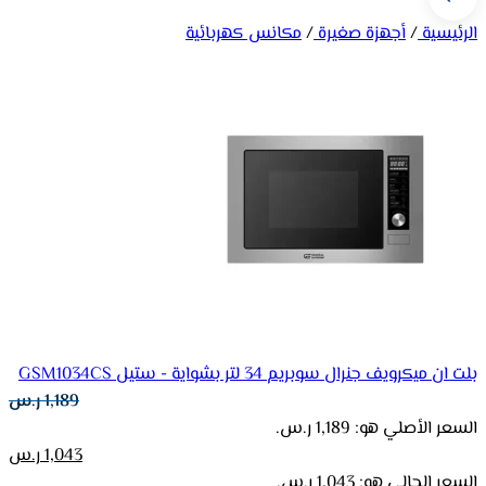
الرئيسية
/
أجهزة صغيرة
/
مكانس كهربائية
بلت ان ميكرويف جنرال سوبريم 34 لتر بشواية - ستيل GSM1034CS
1,189
ر.س
السعر الأصلي هو: 1,189 ر.س.
1,043
ر.س
السعر الحالي هو: 1,043 ر.س.