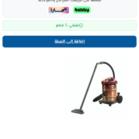
قسّمها على طريقتك، اشترِ الآن وادفع لاحقاً
5
متبقي
قطع
إضافة إلى السلة