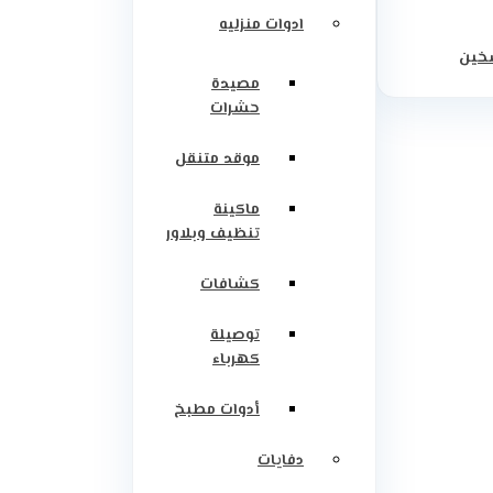
ادوات منزليه
سخين
مصيدة
حشرات
موقد متنقل
ماكينة
تنظيف وبلاور
كشافات
توصيلة
كهرباء
أدوات مطبخ
دفايات