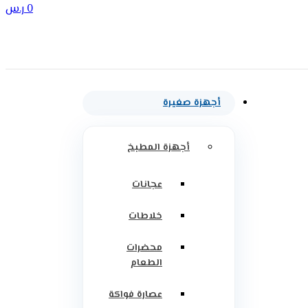
0
ر.س
أجهزة صغيرة
أجهزة المطبخ
عجانات
خلاطات
محضرات
الطعام
عصارة فواكة