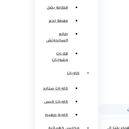
قطاعة بصل
مفرمة لحم
صانع
الساندوتش
قلايات
وشوايات
كاويات
كاويات ستاند
كاويات كبس
كاوية صغيره
رباء بلت ان
مكانس كهربائية