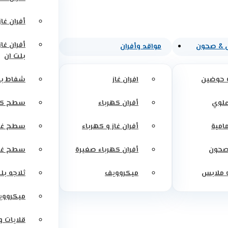
أفران غاز
أفران غاز
 & صحون
مواقد وأفران
بلت ان
 حوضين
افران غاز
شفاط بل
علوي
أفران كهرباء
سطح كه
مامية
أفران غاز و كهرباء
سطح غاز
صحون
أفران كهرباء صغيرة
سطح غاز
 ملابس
ميكروويف
ثلاجه بل
ميكرووي
قلايات 