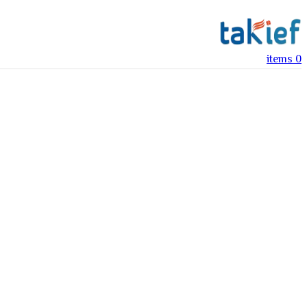
items
0