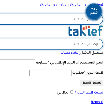
Skip to navigation
Skip to main content
٪23
٪13
٪14
٪14
٪13
٪12
٪13
٪13
٪13
ADD ANYTHING HERE OR JUST REMOVE IT…
خصم
خصم
خصم
خصم
خصم
خصم
خصم
خصم
خصم
تسجيل الدخول
إنشاء حساب
اسم المستخدم أو البريد الإلكتروني
*
مطلوبة
كلمة المرور
*
مطلوبة
تسجيل الدخول
نسيت كلمة المرور؟
تذكرني
items
0