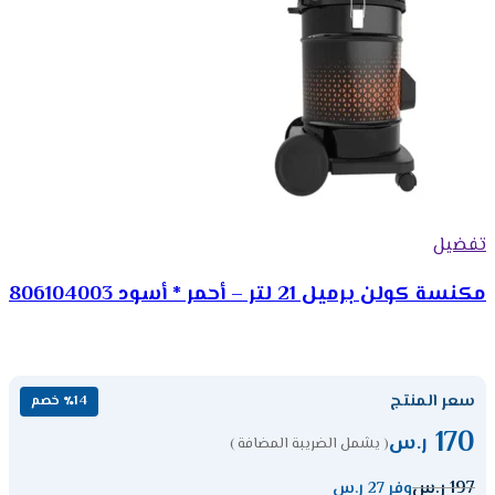
تفضيل
مكنسة كولن برميل 21 لتر – أحمر * أسود 806104003
سعر المنتج
٪14 خصم
170
ر.س
( يشمل الضريبة المضافة )
197
ر.س
وفر 27 ر.س