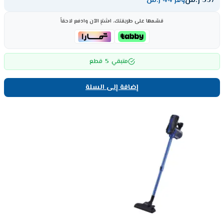
337
ر.س
وفر 44 ر.س
قسّمها على طريقتك، اشترِ الآن وادفع لاحقاً
5
متبقي
قطع
إضافة إلى السلة