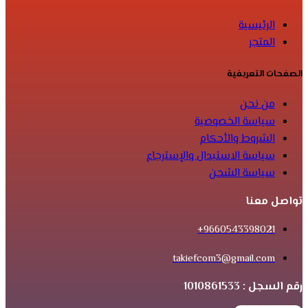
الرئيسية
المتجر
الصفحات التعريفية
من نحن
سياسة الخصوصية
الشروط والأحكام
سياسة الاستبدال والإسترجاع
سياسة الشحن
تواصل معنا
9660543398021+
takiefcom3@gmail.com
رقم السجل : 1010861533