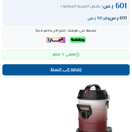
601
ر.س
( يشمل الضريبة المضافة )
691
ر.س
وفر 90 ر.س
قسّمها على طريقتك، اشترِ الآن وادفع لاحقاً
5
متبقي
قطع
إضافة إلى السلة