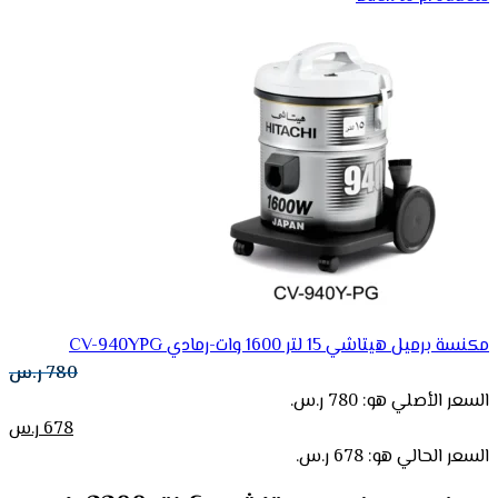
مكنسة برميل هيتاشي 15 لتر 1600 وات-رمادي CV-940YPG
780
ر.س
السعر الأصلي هو: 780 ر.س.
678
ر.س
السعر الحالي هو: 678 ر.س.