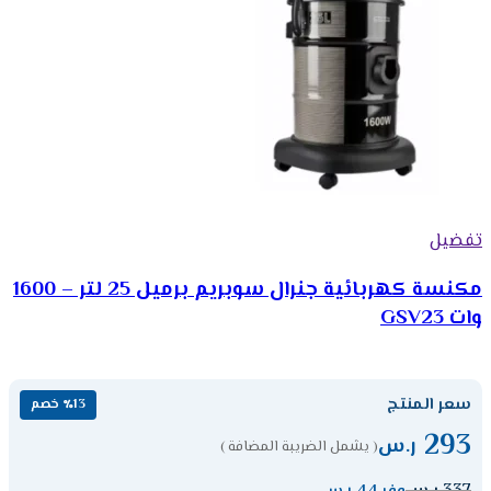
تفضيل
مكنسة كهربائية جنرال سوبريم برميل 25 لتر – 1600
وات GSV23
سعر المنتج
٪13 خصم
293
ر.س
( يشمل الضريبة المضافة )