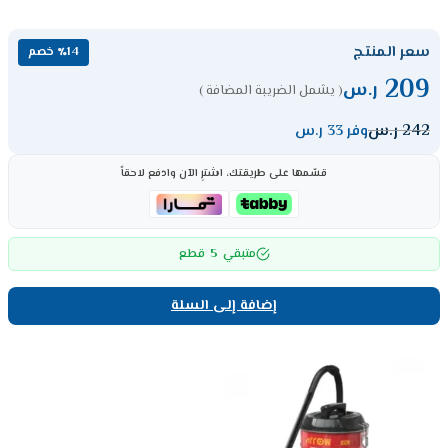
سعر المنتج
٪14 خصم
209
ر.س
( يشمل الضريبة المضافة )
242
ر.س
وفر 33 ر.س
قسّمها على طريقتك، اشترِ الآن وادفع لاحقاً
5
متبقي
قطع
إضافة إلى السلة