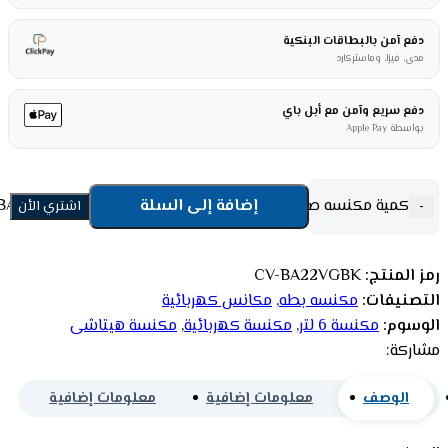
دفع آمن بالبطاقات البنكية
مدى، فيزا، وماستركارد
دفع سريع وآمن مع أبل باي
بواسطة Apple Pay
كمية مكنسه صغيره هيتاشي 6 لتر 2200وات -اسود CV-BA22VGBK
إضافة إلى السلة
-
اشتري الأن
رمز المنتج:
CV-BA22VGBK
التصنيفات:
مكنسه بطه
,
مكانس كهربائية
الوسوم:
مكنسة 6 لتر
,
مكنسة كهربائية
,
مكنسة هيتاشى
مشاركة:
الوصف
معلومات إضافية
معلومات إضافية