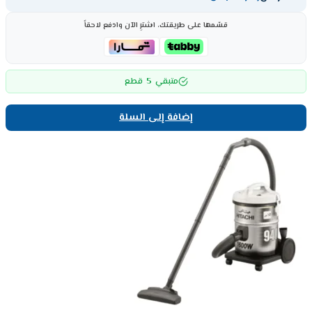
قسّمها على طريقتك، اشترِ الآن وادفع لاحقاً
5
متبقي
قطع
إضافة إلى السلة