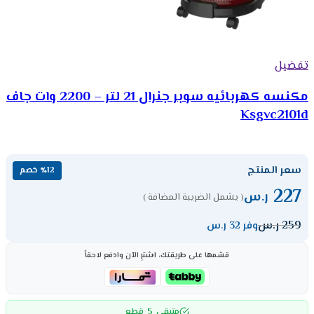
تفضيل
مكنسه كهربائيه سوبر جنرال 21 لتر – 2200 وات جاف
Ksgvc2101d
سعر المنتج
٪12 خصم
227
ر.س
( يشمل الضريبة المضافة )
259
ر.س
وفر 32 ر.س
قسّمها على طريقتك، اشترِ الآن وادفع لاحقاً
5
متبقي
قطع