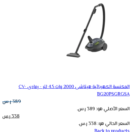
المكنسة الكهربائية هيتاشى 2000 وات 4.5 لتر - رمادى CV-
BG20PSGRGSA
389
ر.س
السعر الأصلي هو: 389 ر.س.
338
ر.س
السعر الحالي هو: 338 ر.س.
Back to products