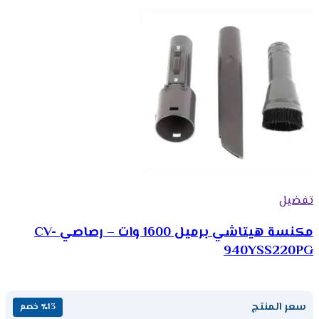
تفضيل
مكنسة هيتاشي برميل 1600 وات – رصاصي CV-
940YSS220PG
سعر المنتج
٪13 خصم