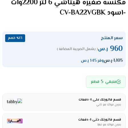
مكنسه صغيره هيتاشي 6 لتر 2200وات
-اسود CV-BA22VGBK
سعر المنتج
٪13 خصم
960
ر.س
( يشمل الضريبة المضافة )
1,105
ر.س
وفر 145 ر.س
5
متبقي
قطع
قسم فاتورتك على 4 دفعات
بدون فوائد مع تابي
قسم فاتورتك حتى 4 دفعات
بدون فوائد مع تمارا