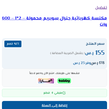
تفضيل
مكنسة كهربائية جنرال سوبريم محمولة – 2*1 – 600
وات
سعر المنتج
٪13 خصم
155
ر.س
( يشمل الضريبة المضافة )
178
ر.س
وفر 23 ر.س
قسّمها على طريقتك، اشترِ الآن وادفع لاحقاً
4
متبقي
قطع
إضافة إلى السلة