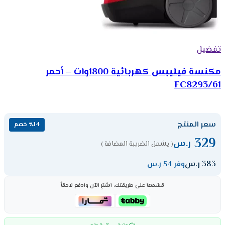
تفضيل
مكنسة فيليبس كهربائية 1800وات – أحمر
FC8293/61
سعر المنتج
٪14 خصم
329
ر.س
( يشمل الضريبة المضافة )
383
ر.س
وفر 54 ر.س
قسّمها على طريقتك، اشترِ الآن وادفع لاحقاً