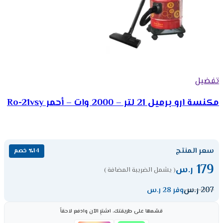
تفضيل
مكنسة ارو برميل 21 لتر – 2000 وات – أحمر Ro-21vsy
سعر المنتج
٪14 خصم
179
ر.س
( يشمل الضريبة المضافة )
207
ر.س
وفر 28 ر.س
قسّمها على طريقتك، اشترِ الآن وادفع لاحقاً