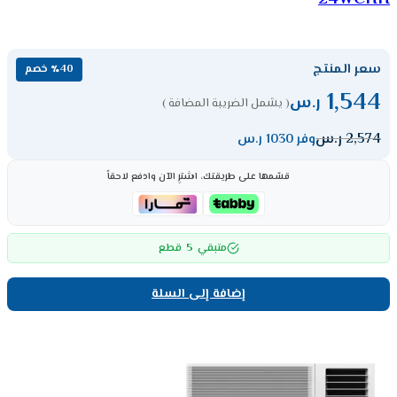
سعر المنتج
٪40 خصم
1,544
ر.س
( يشمل الضريبة المضافة )
2,574
ر.س
وفر 1030 ر.س
قسّمها على طريقتك، اشترِ الآن وادفع لاحقاً
5
متبقي
قطع
إضافة إلى السلة