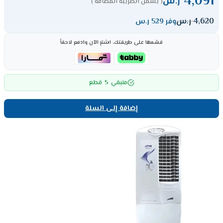
4,091
ر.س
( يشمل الضريبة المضافة )
4,620
ر.س
وفر 529 ر.س
قسّمها على طريقتك، اشترِ الآن وادفع لاحقاً
5
متبقي
قطع
إضافة إلى السلة