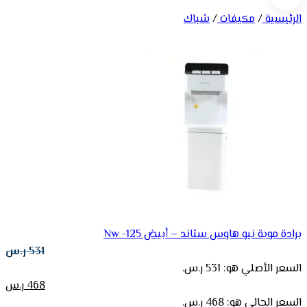
الرئيسية
/
مكيفات
/
شباك
برادة موية نيو هاوس ستاند – أبيض Nw -125
531
ر.س
السعر الأصلي هو: 531 ر.س.
468
ر.س
السعر الحالي هو: 468 ر.س.