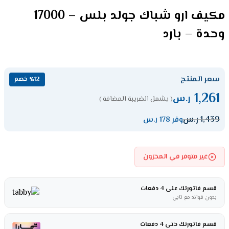
مكيف ارو شباك جولد بلس – 17000
وحدة – بارد
سعر المنتج
٪12 خصم
1,261
ر.س
( يشمل الضريبة المضافة )
1,439
ر.س
وفر 178 ر.س
غير متوفر في المخزون
قسم فاتورتك على 4 دفعات
بدون فوائد مع تابي
قسم فاتورتك حتى 4 دفعات