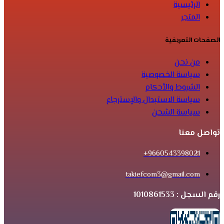
الرئيسية
المتجر
الصفحات التعريفية
من نحن
سياسة الخصوصية
الشروط والأحكام
سياسة الاستبدال والإسترجاع
سياسة الشحن
تواصل معنا
9660543398021+
takiefcom3@gmail.com
رقم السجل : 1010861533