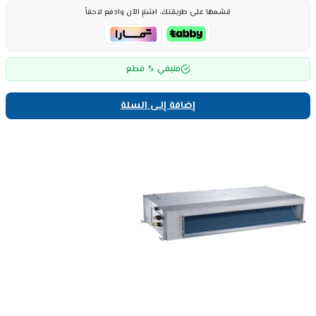
قسّمها على طريقتك، اشترِ الآن وادفع لاحقاً
5
متبقي
قطع
إضافة إلى السلة