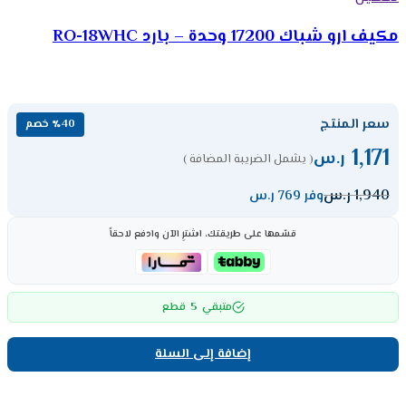
مكيف ارو شباك 17200 وحدة – بارد RO-18WHC
سعر المنتج
٪40 خصم
1,171
ر.س
( يشمل الضريبة المضافة )
1,940
ر.س
وفر 769 ر.س
قسّمها على طريقتك، اشترِ الآن وادفع لاحقاً
5
متبقي
قطع
إضافة إلى السلة