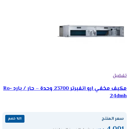
تفضيل
مكيف مخفي ارو انفيرتر 23700 وحدة – حار / بارد Ro-
24dmh
سعر المنتج
٪11 خصم