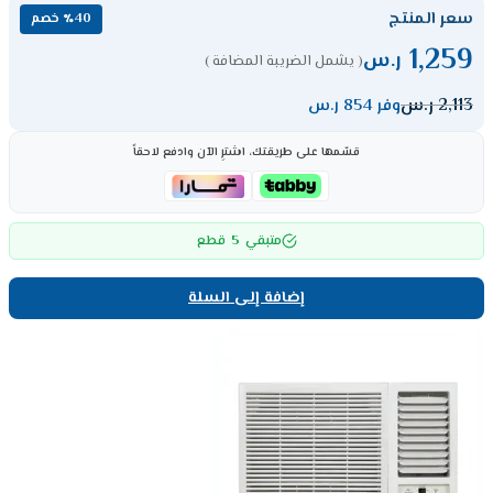
سعر المنتج
٪40 خصم
1,259
ر.س
( يشمل الضريبة المضافة )
2,113
ر.س
وفر 854 ر.س
قسّمها على طريقتك، اشترِ الآن وادفع لاحقاً
5
متبقي
قطع
إضافة إلى السلة