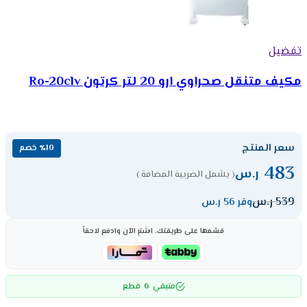
تفضيل
مكيف متنقل صحراوي ارو 20 لتر كرتون Ro-20clv
سعر المنتج
٪10 خصم
483
ر.س
( يشمل الضريبة المضافة )
539
ر.س
وفر 56 ر.س
قسّمها على طريقتك، اشترِ الآن وادفع لاحقاً
6
متبقي
قطع