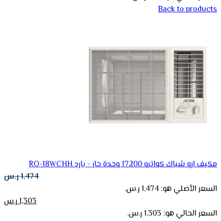
Back to products
مكيف ارو شباك كواترو 17200 وحدة حار - بارد RO-18WCHH
1,474
ر.س
السعر الأصلي هو: 1,474 ر.س.
1,303
ر.س
السعر الحالي هو: 1,303 ر.س.