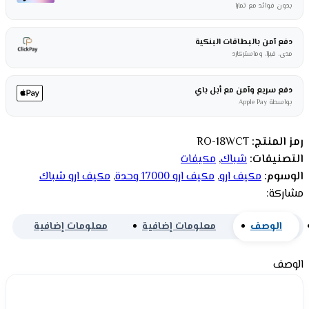
بدون فوائد مع تمارا
دفع آمن بالبطاقات البنكية
مدى، فيزا، وماستركارد
دفع سريع وآمن مع أبل باي
بواسطة Apple Pay
رمز المنتج:
RO-18WCT
التصنيفات:
شباك
,
مكيفات
الوسوم:
مكيف ارو
,
مكيف ارو 17000 وحدة
,
مكيف ارو شباك
مشاركة:
الوصف
معلومات إضافية
معلومات إضافية
الوصف