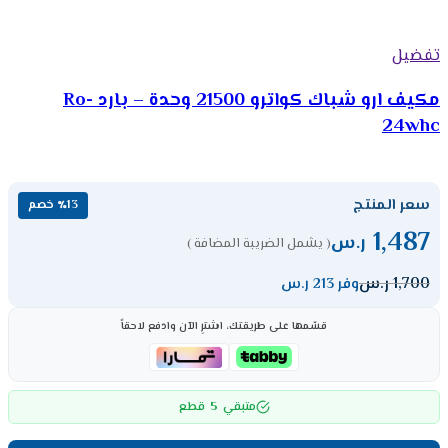
تفضيل
مكيف ارو شباك كواترو 21500 وحدة – بارد Ro-
24whc
سعر المنتج
٪13 خصم
1,487
ر.س
( يشمل الضريبة المضافة )
1,700
ر.س
وفر 213 ر.س
قسّمها على طريقتك، اشترِ الآن وادفع لاحقاً
5
متبقي
قطع