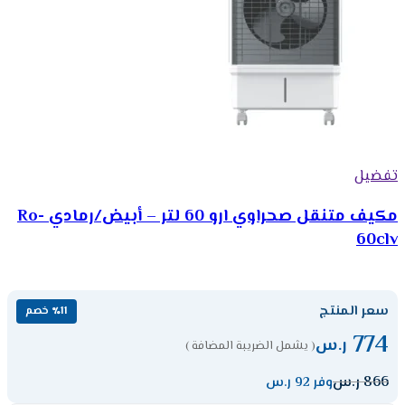
تفضيل
مكيف متنقل صحراوي ارو 60 لتر – أبيض/رمادي Ro-
60clv
سعر المنتج
٪11 خصم
774
ر.س
( يشمل الضريبة المضافة )
866
ر.س
وفر 92 ر.س