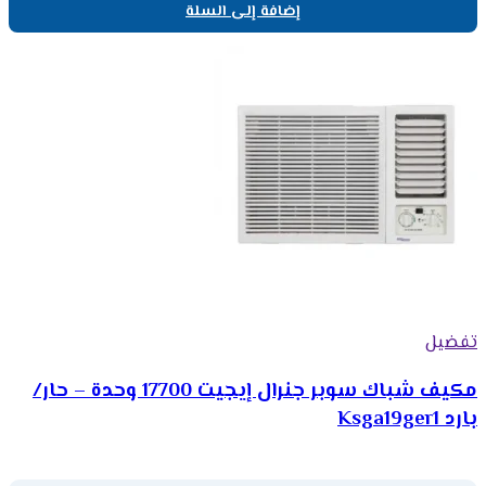
إضافة إلى السلة
تفضيل
مكيف شباك سوبر جنرال إيجيت 17700 وحدة – حار/
بارد Ksga19ger1