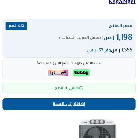
Ksga19ge1
سعر المنتج
٪12 خصم
1,198
ر.س
( يشمل الضريبة المضافة )
1,355
ر.س
وفر 157 ر.س
قسّمها على طريقتك، اشترِ الآن وادفع لاحقاً
4
متبقي
قطع
إضافة إلى السلة