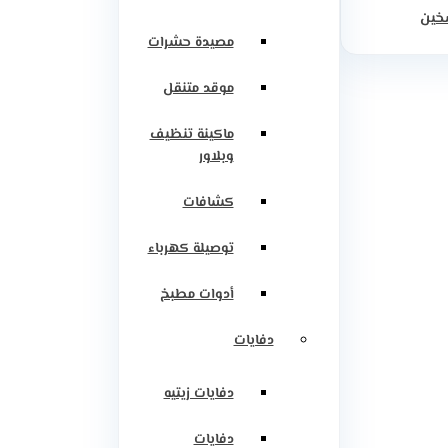
سخين
مصيدة حشرات
موقد متنقل
ماكينة تنظيف
وبلاور
كشافات
توصيلة كهرباء
أدوات مطبخ
دفايات
دفايات زيتيه
دفايات