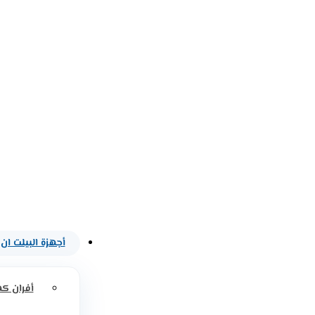
أجهزة البيلت ان
أفران كه