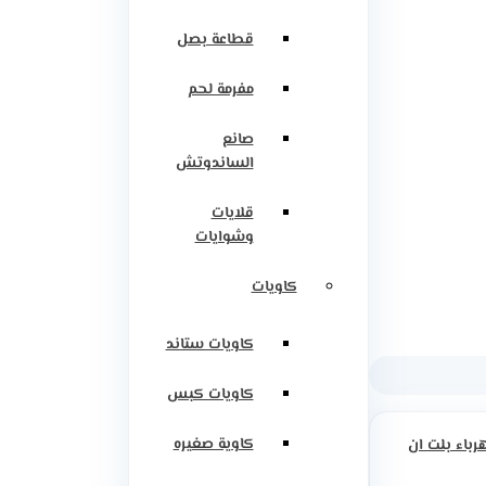
قطاعة بصل
مفرمة لحم
صانع
الساندوتش
قلايات
وشوايات
كاويات
كاويات ستاند
كاويات كبس
كاوية صغيره
رباء بلت ان