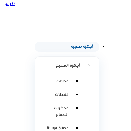
0
ر.س
أجهزة صغيرة
أجهزة المطبخ
عجانات
خلاطات
محضرات
الطعام
عصارة فواكة