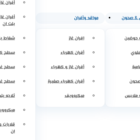
أفران غاز
أفران غا
 & صحون
مواقد وأفران
بلت ان
 حوضين
افران غاز
شفاط بل
علوي
أفران كهرباء
سطح كه
امية
أفران غاز و كهرباء
سطح غاز
صحون
أفران كهرباء صغيرة
سطح غاز
 ملابس
ميكروويف
ثلاجه بل
ميكرووي
قلايات 
ان