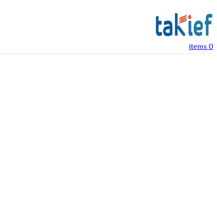
items
0