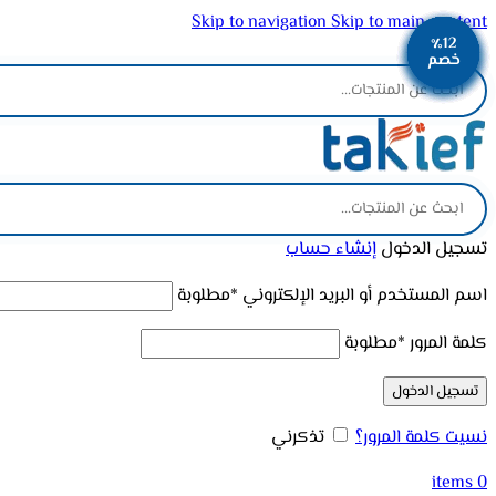
Skip to navigation
Skip to main content
٪12
٪12
٪10
٪13
٪12
٪12
٪12
٪12
٪12
ADD ANYTHING HERE OR JUST REMOVE IT…
خصم
خصم
خصم
خصم
خصم
خصم
خصم
خصم
خصم
تسجيل الدخول
إنشاء حساب
اسم المستخدم أو البريد الإلكتروني
*
مطلوبة
كلمة المرور
*
مطلوبة
تسجيل الدخول
نسيت كلمة المرور؟
تذكرني
items
0