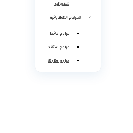
كهربائيه
المراوح الكهربائية
مراوح حائط
مراوح ستاند
مراوح طاولة